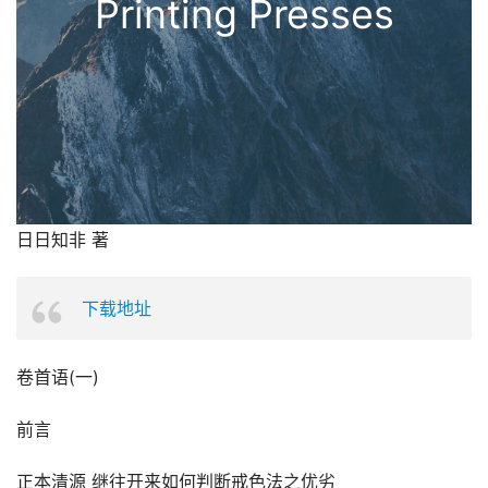
Printing Presses
日日知非 著
下载地址
卷首语(一)
前言
正本清源 继往开来如何判断戒色法之优劣