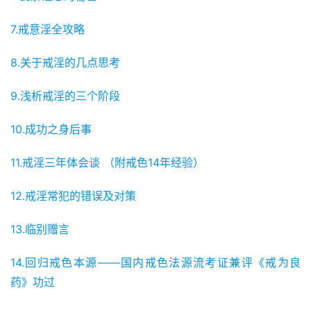
7.戒意淫全攻略
8.关于戒淫的几点思考
9.浅析戒淫的三个阶段
10.成功之身后事
11.戒淫三年体会谈 （附戒色14年经验）
12.戒淫常犯的错误及对策
13.临别赠言
14.回归戒色本源——国内戒色法源流考证兼评《戒为良
药》功过