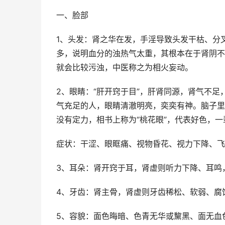
一、脸部
1、头发：肾之华在发，手淫导致头发干枯、分
多，说明血分的浊热气太重，其根本在于肾阴不
就会比较污浊，中医称之为相火妄动。
2、眼睛：“肝开窍于目”，肝肾同源，肾气不
气充足的人，眼睛清澈明亮，奕奕有神。脑子里
没有定力，相书上称为“桃花眼”，代表好色，
症状：干涩、眼眶痛、视物昏花、视力下降、飞
3、耳朵：肾开窍于耳，肾虚则听力下降、耳鸣
4、牙齿：肾主骨，肾虚则牙齿稀松、软弱、腐
5、容貌：面色晦暗、色青无华或黧黑、面无血