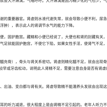
就会大汗淋漓，气喘吁吁。大汗淋漓是因为精少化的气也少，气
谢的重要器官。肾虚则水液代谢失常，就会导致小便不利，尿急
浮肿），表示此人的肾调节水气的能力下降。
便，固护胞宫。藏精和小便已经说了，大便也和肾的封藏有关，
气足就能固护胞宫，不使它下陷，如果女性手淫，使肾气不足，
髓充骨），骨头与肾关系密切。肾虚则精化髓不足，就会出现骨
落较早或牙齿松动，说明此人肾精不足，需要注意自身是否有肾虚
、出油、变白都与肾有关。肾虚导致精不能濡养头发就会出现这
耳的听力减退，很大程度上是由肾精不足引起的。老年人听力不