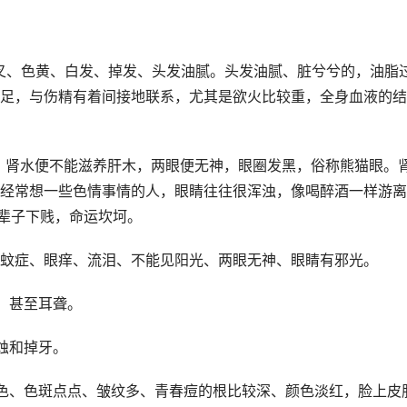
叉、色黄、白发、掉发、头发油腻。头发油腻、脏兮兮的，油脂
足，与伤精有着间接地联系，尤其是欲火比较重，全身血液的结
足，肾水便不能滋养肝木，两眼便无神，眼圈发黑，俗称熊猫眼。
经常想一些色情事情的人，眼睛往往很浑浊，像喝醉酒一样游离
一辈子下贱，命运坎坷。
蚊症、眼痒、流泪、不能见阳光、两眼无神、眼睛有邪光。
，甚至耳聋。
蚀和掉牙。
色、色斑点点、皱纹多、青春痘的根比较深、颜色淡红，脸上皮