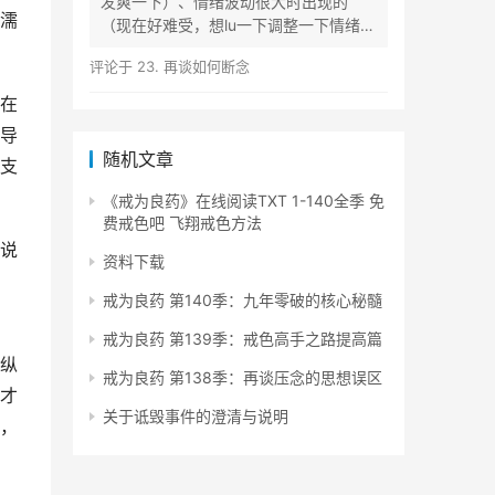
发爽一下）、情绪波动很大时出现的
濡
（现在好难受，想lu一下调整一下情绪）
等...
评论于
23. 再谈如何断念
在
导
随机文章
支
《戒为良药》在线阅读TXT 1-140全季 免
费戒色吧 飞翔戒色方法
说
资料下载
戒为良药 第140季：九年零破的核心秘髓
戒为良药 第139季：戒色高手之路提高篇
纵
戒为良药 第138季：再谈压念的思想误区
才
关于诋毁事件的澄清与说明
，