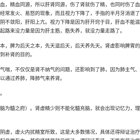
血，精血同源，所以肝肾同源，伤了肾就伤了精，也同时伤了血
经常发火、易怒的现象，而且视力下降了，手指的半月牙消退了
阴不敛阳，肝阳上亢。视力下降是因为肝开窍于目，肝血不能滋
起路来没力量是因为肝主筋，筋失养，就没力量走路了。
本，脾为后天之本，先天滋后天，后天养先天。肾虚影响脾胃的
到补肾的目的。
气喘，不仅仅是肾不纳气的问题，还影响到了肺，因为肺主气、
以通过养肺，降肺气来养肾。
。
脑为髓之府）。肾虚精少则不能化髓充脑，就会出现记忆力，理
阴虚，虚火内扰精室所致，这是大多数情况，具体还得辩证治疗