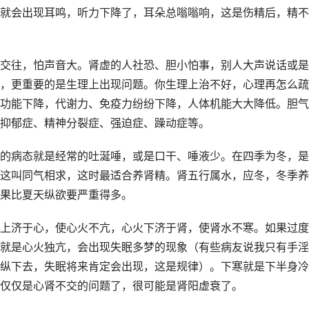
就会出现耳鸣，听力下降了，耳朵总嗡嗡响，这是伤精后，精不
交往，怕声音大。肾虚的人社恐、胆小怕事，别人大声说话或是
，更重要的是生理上出现问题。你生理上治不好，心理再怎么疏
功能下降，代谢力、免疫力纷纷下降，人体机能大大降低。胆气
抑郁症、精神分裂症、强迫症、躁动症等。
的病态就是经常的吐涎唾，或是口干、唾液少。在四季为冬，是
这叫同气相求，这时最适合养肾精。肾五行属水，应冬，冬季养
果比夏天纵欲要严重得多。
上济于心，使心火不亢，心火下济于肾，使肾水不寒。如果过度
就是心火独亢，会出现失眠多梦的现象（有些病友说我只有手淫
纵下去，失眠将来肯定会出现，这是规律）。下寒就是下半身冷
仅仅是心肾不交的问题了，很可能是肾阳虚衰了。