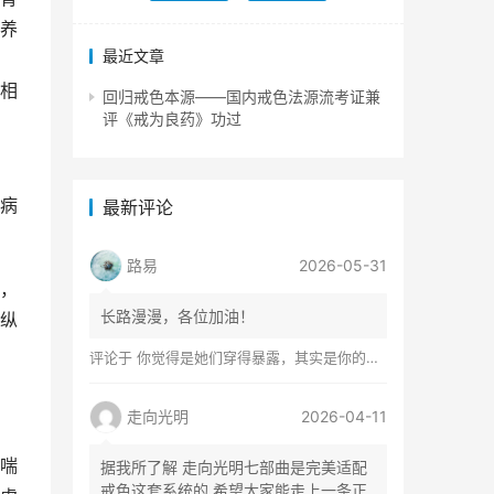
养
最近文章
相
回归戒色本源——国内戒色法源流考证兼
评《戒为良药》功过
病
最新评论
路易
2026-05-31
，
长路漫漫，各位加油！
纵
评论于
你觉得是她们穿得暴露，其实是你的心在着火
走向光明
2026-04-11
喘
据我所了解 走向光明七部曲是完美适配
戒色这套系统的 希望大家能走上一条正