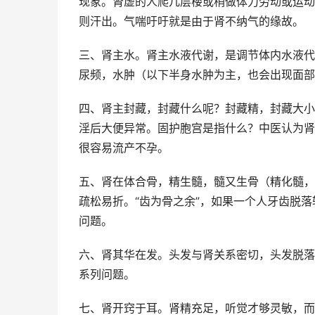
现象。肾虚的人爬几层楼或稍做体力劳动或运动
则汗出。气喘吁吁就是由于肾不纳气的缘故。
三、肾主水。肾主水液代谢，是调节体内水液代
尿频，水肿（以下半身水肿为主，也会出现面部
四、肾主封藏，封藏什么呢？封藏精，封藏大小
淫后大便异常。固护胞宫是指什么？中医认为肾
很容易流产不孕。
五、肾在体合骨，精生髓，髓又生骨（精化髓，
疏松易折。“齿为骨之余”，如果一个人牙齿脱
问题。
六、肾其华在发。头发与肾关系密切，头发脱落
系列问题。
七、肾开窍于耳。肾精充足，听觉才够灵敏，而