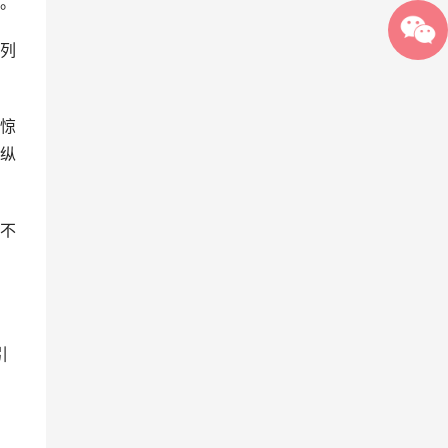
。
列
惊
纵
不
引