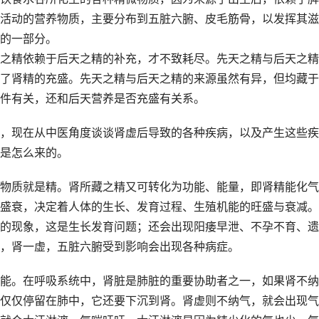
活动的营养物质，主要分布到五脏六腑、皮毛筋骨，以发挥其滋
的一部分。
之精依赖于后天之精的补充，才不致耗尽。先天之精与后天之精
了肾精的充盛。先天之精与后天之精的来源虽然有异，但均藏于
件有关，还和后天营养是否充盛有关系。
，现在从中医角度谈谈肾虚后导致的各种疾病，以及产生这些疾
是怎么来的。
物质就是精。肾所藏之精又可转化为功能、能量，即肾精能化气
盛衰，决定着人体的生长、发育过程、生殖机能的旺盛与衰减。
的现象，这是生长发育问题；还会出现阳痿早泄、不孕不育、遗
，肾一虚，五脏六腑受到影响会出现各种病症。
能。在呼吸系统中，肾脏是肺脏的重要协助者之一，如果肾不纳
仅仅停留在肺中，它还要下沉到肾。肾虚则不纳气，就会出现气