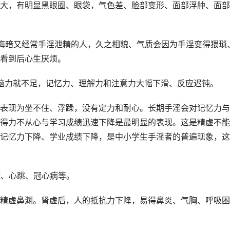
大，有明显黑眼圈、眼袋，气色差、脸部变形、面部浮肿、面部
晦暗又经常手淫泄精的人，久之相貌、气质会因为手淫变得猥琐
看到后心生厌烦。
脑力就不足，记忆力、理解力和注意力大幅下滑、反应迟钝。
表现为坐不住、浮躁，没有定力和耐心。长期手淫会对记忆力与
得力不从心与学习成绩迅速下降是最明显的表现。这是精虚不能
记忆力下降、学业成绩下降，是中小学生手淫者的普遍现象，这
慌、心跳、冠心病等。
精虚鼻渊。肾虚后，人的抵抗力下降，易得鼻炎、气胸、呼吸困