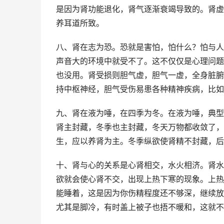
是因为肾功能退化，肾气逐渐衰竭导致的。肾虚
养耳道所致。
八、肾在志为恐。恐就是害怕，怕什么？怕与人
声音大的环境中就受不了。这不仅仅是心理问题
也没用。肾受损则胆气虚，胆气一虚，全身脏腑
持中枢神经，胆气受伤易患各种精神疾病，比如
九、肾在液为唾，在四季为冬。在液为唾，典型
肾主封藏，冬季也主封藏，冬天万物都收敛了，
生，应以养肾为主。冬季纵欲使肾精不封藏，后
十、肾与心的关系是心肾相交，水火相济。肾水
欲就会使心肾不交，出现上热下寒的现象。上热
能睡着，这是因为你伤精程度还不够深，继续放
尤其是脚冷，有时盖上被子也捂不暖和，这就不