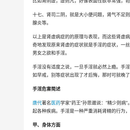
比如肾阴虚，虚则亢，好像表面性欲非常强，勃
十七、肾司二阴，就是大小便问题，肾气不足则
腺炎等。
以上是肾虚病症的的原理与表现，而这些肾虚病
奇地发现原来肾虚的症状就是手淫的症状，一丝
男女之欲和手淫。
手淫没有适度之说，一旦手淫就必然上瘾。手淫
如早戒，别等症状出现了才后悔，那时可就晚了
手淫危害简述
唐代
著名
医药
学家“药王”孙思邈说：“精少则
起各种疾病。手淫是一种严重消耗肾精的行为，
甲、身体方面