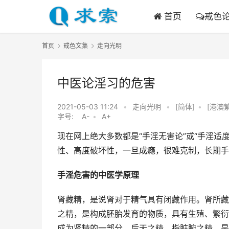
首页
戒色
首页
戒色文集
走向光明
中医论淫习的危害
2021-05-03 11:24
•
走向光明
•
[简体]
•
[港澳
字号:
A-
•
A+
现在网上绝大多数都是“手淫无害论”或“手淫适
性、高度破坏性，一旦成瘾，很难克制，长期手
手淫危害的中医学原理
肾藏精，是说肾对于精气具有闭藏作用。肾所藏
之精，是构成胚胎发育的物质，具有生殖、繁衍
成为肾精的一部分。后天之精，指脏腑之精，是