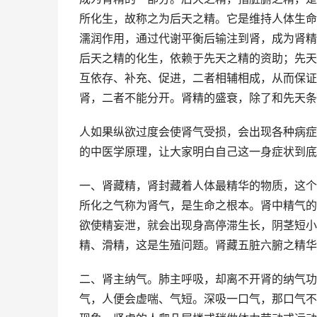
所化生，故称之为后天之精。它是维持人体生命
濡润作用，通过代谢平衡后输注到肾，成为肾精
后天之精的化生，依赖于先天之精的资助；先天
互依存、补充、促进，二者相辅相成，从而保证
肾，二者不能分开。肾精的盛衰，除了和先天条
人如果纵欲过度会使肾气受损，会出现各种病症
的中医学原理，让大家明白自己这一身症状到底
一、肾藏精，肾封藏着人体最精华的物质，这个
所化之气称为肾气，是生命之根本。肾中精气的
欲使精妄泄，就会出现身高停滞生长，阴茎短小
精、滑精，这是生殖问题。肾藏五脏六腑之精华
二、肾主纳气。肺主呼吸，却离不开肾的纳气功
气，人便会虚喘、气短。深吸一口气，那口气不