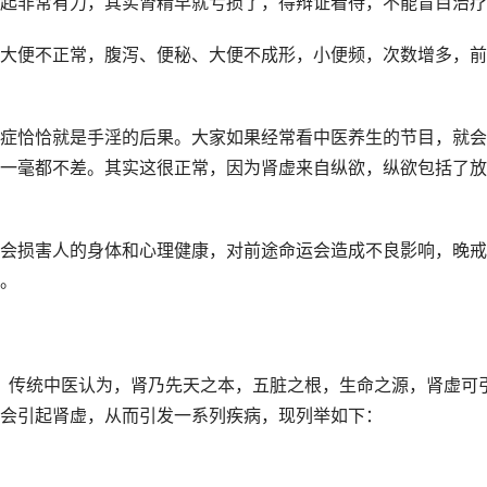
起非常有力，其实肾精早就亏损了，得辩证看待，不能盲目治疗
大便不正常，腹泻、便秘、大便不成形，小便频，次数增多，前
症恰恰就是手淫的后果。大家如果经常看中医养生的节目，就会
一毫都不差。其实这很正常，因为肾虚来自纵欲，纵欲包括了放
会损害人的身体和心理健康，对前途命运会造成不良影响，晚戒
。
病”。传统中医认为，肾乃先天之本，五脏之根，生命之源，肾虚可
会引起肾虚，从而引发一系列疾病，现列举如下：