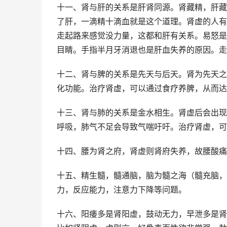
十一、肾与肝的关系是肝肾同源。肾藏精，肝藏
了肝，一滴精十滴血就是这个道理。肾虚的人有
走起路来感觉没力量，这都和肝有关系。易怒是
目睛。手指半月牙消退也是肝血失养的原因。走
十二、肾与脾的关系是先天与后天。肾为先天之
化功能。治疗肾虚，可以通过食疗养脾，从而达
十三、肾与肺的关系是金水相生。肾虚后会出现
呼吸，肺气不足会导致气喘吁吁。治疗肾虚，可
十四、腰为肾之府，肾虚则肾府失养，故腰酸痛
十五、精生髓，髓通脑，脑为髓之海（髓充脑，
力，反应能力，注意力下降等问题。
十六、阳痿多是肾阳虚，鼓动无力，早泄多是肾