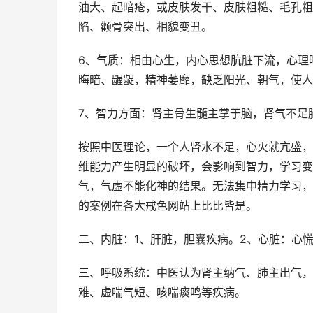
油大、起暗疮，或皮肤发干、皮肤粗糙、毛孔粗
陷、颧骨突出、相貌变丑。
6、气质：相由心生，内心思想肮脏下流，心理
晦暗、龌龊，精神萎靡，缺乏阳光、朝气，使人
7、智力方面：肾主骨生髓主掌于脑，肾气不足
按照中医理论，一个人肾水不足，心火就亢盛，
维能力产生明显的破坏，会影响到智力，学习变
气，气虚不能化神的结果。无法集中精力学习，
的案例在各大戒色网站上比比皆是。
二、内脏：1、肝脏，胆囊疾病。2、心脏：心
三、呼吸系统：中医认为肾主纳气、肺主出气，
难、虚喘气短、咳喘痰鸣等疾病。