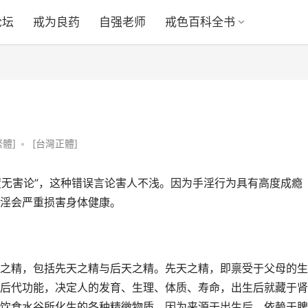
论坛
戒为良药
自强老师
戒色百科全书
繁體]
•
[台灣正體]
度无害论”，这种错误言论害人不浅。因为手淫行为具有高度成瘾
淫会严重损害身体健康。
之精，包括先天之精与后天之精。先天之精，即禀受于父母的生
后代功能，决定人的发育、生理、体质、寿命，出生后就藏于肾
饮食水谷所化生的各种精微物质，因为来源于出生后，依赖于脾