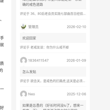
虚
确的戒色道路
评论于
36、80后老会员实践七部曲百日经验谈兼苦口忠言
、
管理员
2026-02-10
手
欢迎回家
就
评论于
老戒友谈：你为什么戒不掉
1836411547
2026-01-09
质
的
怎么发贴
评论于
欲念关，是戒色的拦路虎,这关是必须过的
一
Neo
2025-12-06
如果是怂恿的（好长时间没lu了，想来一
好