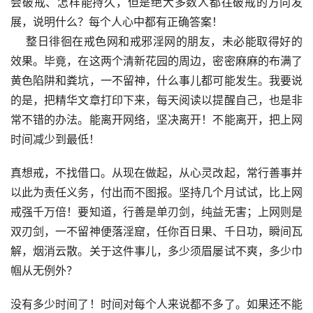
会破戒、怎样能持久，但是绝大多数人都往破戒的方向发
展，说明什么？每个人心中都有正确答案！
    整日徘徊在戒色网和戒邪淫网的朋友，未必能取得好的
效果。毕竟，在这两个清新花园的周边，密密麻麻的布满了
黄色陷阱和粪坑，一不留神，什么事儿都可能发生。我要说
的是，把精华文章打印下来，每天阅读以提醒自己，也是非
常不错的办法。能离开网络，坚决离开！不能离开，把上网
时间减少到最低！
真想戒，不找借口。从现在做起，从心灵改起，常行善事并
以此为责任义务，付出而不图报。坚持几个月试试，比上网
戒强千万倍！要知道，行善是单刃剑，纯益无害；上网则是
双刃剑，一不留神便落淫窟，任你百日果、千日功，瞬间瓦
解，烟消云散。关于这件事儿，多少须眉屡试不爽，多少巾
帼从无例外？
没有多少时间了！时间对每个人来说都不多了。如果还不能