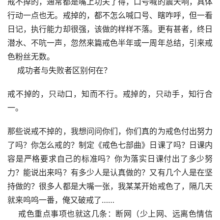
戒不掉的，通常都是嘴上功夫了得，口号喊的震天响，具体
行动一点也无。戒掉的，都不怎么喊口号、瞎咋呼，但一看
日记，执行能力却很强，该做的样样不落。更有甚者，终日
潜水、不吭一声，忽然来篇戒色半年或一周年总结，引来戒
色粉丝无数。
    成功者与失败者区别何在？
戒不掉的，只动口，知而不行。戒掉的，只动手，知行合
一。
那些说戒不掉的，我想问问你们，你们真的为戒色付出努力
了吗？你怎么戒的？制定《戒色七部曲》日课了吗？日课内
容是严格要求自己的标准吗？你为落实日课付出了多少努
力？能说出来吗？有多少人是认真做的？又有几个人是在坚
持做的？很多人都是大嘴一张，我某某开始戒色了，隔几天
就来呜呜一番，俺又破戒了……
    戒色重点事项也就这几条：断网（少上网、远离色情信