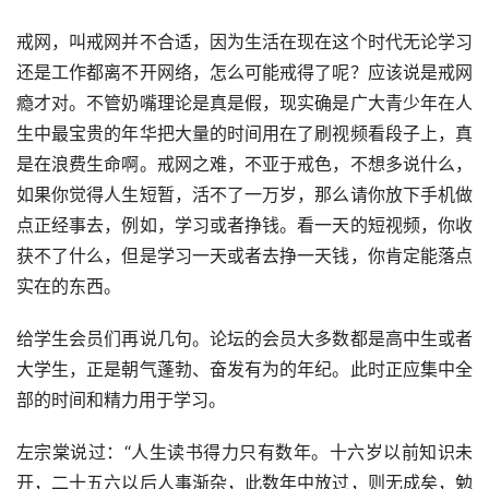
戒网，叫戒网并不合适，因为生活在现在这个时代无论学习
还是工作都离不开网络，怎么可能戒得了呢？应该说是戒网
瘾才对。不管奶嘴理论是真是假，现实确是广大青少年在人
生中最宝贵的年华把大量的时间用在了刷视频看段子上，真
是在浪费生命啊。戒网之难，不亚于戒色，不想多说什么，
如果你觉得人生短暂，活不了一万岁，那么请你放下手机做
点正经事去，例如，学习或者挣钱。看一天的短视频，你收
获不了什么，但是学习一天或者去挣一天钱，你肯定能落点
实在的东西。
给学生会员们再说几句。论坛的会员大多数都是高中生或者
大学生，正是朝气蓬勃、奋发有为的年纪。此时正应集中全
部的时间和精力用于学习。
左宗棠说过：“人生读书得力只有数年。十六岁以前知识未
开，二十五六以后人事渐杂，此数年中放过，则无成矣，勉