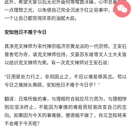
此外，希望大家以后无论外面何等喧嚣浮躁，心中总要存有
一点理想之光，以免使自己完全沉迷于红尘俗事中，成长为
一个让自己都觉得厌恶的油腻大叔。
安知他日不难于今日
真净克文禅师为宋代禅宗临济宗黄龙派的一代宗师。王安石
曾舍宅为寺，请克文禅师住持，文豪苏东坡等文人士大夫皆
以结识克文禅师为荣。有一次克文禅师对王安石说：
“日用是处力行之，非则固止之，不应以难易移其志。苟以
今日之难掉头弗顾，安知他日不难于今日乎？” 
翻译：日常所做的事，与理相符合就应尽力而为，与理相悖
则应坚决终止，不能因为事情的难易而轻易改变自己的志
向。如果因为今天的事难做，便退缩不做了，你又怎知将来
不会难于今天呢？