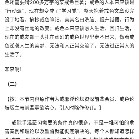
色还需要啃200多万字的某戒色巨著；戒色的人本来应该是 
“行动派”，现在却变成了“学习党”，整天抱着戒色文章没完
没了地看，摘抄戒色笔记，美其名曰洗脑、提升觉悟，行为
上却没有丝毫的改变；戒色本来应该融入生活、回归生活，
现在的戒友却一头扎在虚幻的戒色世界里走不出来，做着戒
色逆袭人生的美梦，无法和人正常交流了，无法过正常人的
生活了。
悲哀啊！
（二）
【按：本节内容原作者为戒邪淫论坛资深前辈会员、戒色论
坛版主与前辈寡欲清心，引入时略作修订。】
    戒除手淫恶习需要的条件真的很多，不是一堆可怕的危
害案例和理论以及监督就能彻底解决的。每个人都知道怎样