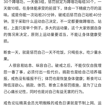
30个蹲墙功，一天做3组，惩罚就定为蹲墙功每组30个，一
天做10组，在身体能承受的前提下，体会一下精疲力尽的滋
味。或是你能一次站桩20分钟，破戒后惩罚自己站桩40分
钟。至于采取什么运动自己决定，不一定都要做蹲墙功、站
桩，上面只是举个例子。多大的运动量，这个大家依据自身
的情况来决定，原则上运动量要适当，不能让身体健康受
损。
断食一天，就是惩罚自己一天不吃饭，只喝些水，吃少量水
果。
    人很容易姑息、纵容自己。破戒之后，不能仅仅自我埋
怨一番了事，必须付出一些代价。捐款也是给自己培养福
报，戒色没有福报不行；体罚也是恢复身体健康；断食可以
降低淫欲心。捐款、体罚、断食三条惩罚措施，是为了让自
己心痛长记性，同时也是对自己有益无害的行为。
戒色论坛精英会员光明蜘蛛的戒色日课就是节制上网、运