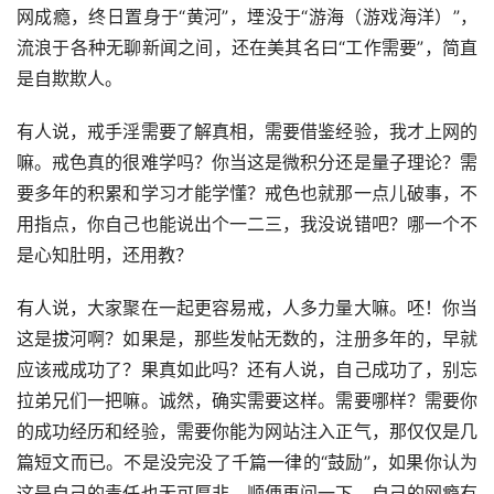
网成瘾，终日置身于“黄河”，堙没于“游海（游戏海洋）”，
流浪于各种无聊新闻之间，还在美其名曰“工作需要”，简直
是自欺欺人。
有人说，戒手淫需要了解真相，需要借鉴经验，我才上网的
嘛。戒色真的很难学吗？你当这是微积分还是量子理论？需
要多年的积累和学习才能学懂？戒色也就那一点儿破事，不
用指点，你自己也能说出个一二三，我没说错吧？哪一个不
是心知肚明，还用教？ 
有人说，大家聚在一起更容易戒，人多力量大嘛。呸！你当
这是拔河啊？如果是，那些发帖无数的，注册多年的，早就
应该戒成功了？果真如此吗？还有人说，自己成功了，别忘
拉弟兄们一把嘛。诚然，确实需要这样。需要哪样？需要你
的成功经历和经验，需要你能为网站注入正气，那仅仅是几
篇短文而已。不是没完没了千篇一律的“鼓励”，如果你认为
这是自己的责任也无可厚非，顺便再问一下，自己的网瘾有