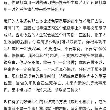
远。你是打算用一时的恶习快乐换来终生痛苦呢？还是打算
用一时的戒色痛苦换来终生快乐呢？
我们的人生还有那么多比戒色更重要的正事等着我们去做，
哪有时间一直困在戒手淫恶习这个低级事上？手淫必须尽早
戒除，否则今后的人生就会被这个坏习惯一直困扰、拖了人
生发展的后腿。你没有多少时间可以浪费了，你根本耗不
起！戒色一定要趁早，不要拖延、不要等待。不要有“慢慢
来、慢慢戒、我还年轻”的想法，不要把希望寄托在将来。
很多事，你现在不做，将来也不一定会做；你现在做不成，
将来也不一定会做成。一个人若真心悔改，任何时间都不算
晚，现在就是戒色的最佳时刻！请把戒色摆到生命中的重要
位置，当做关系到自己生死存亡、未来命运的头等大事来
抓，集中精力打一场歼灭战，予以彻底解决！
现在有了高效普适性的系统戒色方法《戒色七部曲》，戒色
根本就不是一个事！拿出端正的态度、坚定的决心，每天踏