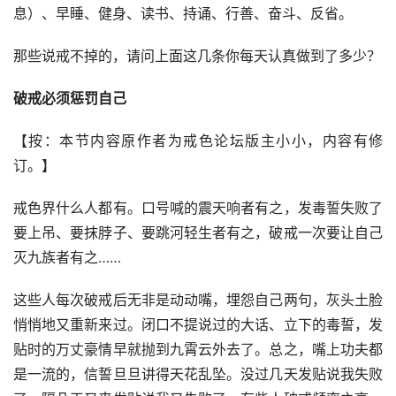
息）、早睡、健身、读书、持诵、行善、奋斗、反省。
那些说戒不掉的，请问上面这几条你每天认真做到了多少？
破戒
必须
惩罚
自己
【按：本节内容原作者为戒色论坛版主小小，内容有修
订。】
戒色界什么人都有。口号喊的震天响者有之，发毒誓失败了
要上吊、要抹脖子、要跳河轻生者有之，破戒一次要让自己
灭九族者有之……
这些人每次破戒后无非是动动嘴，埋怨自己两句，灰头土脸
悄悄地又重新来过。闭口不提说过的大话、立下的毒誓，发
贴时的万丈豪情早就抛到九霄云外去了。总之，嘴上功夫都
是一流的，信誓旦旦讲得天花乱坠。没过几天发贴说我失败