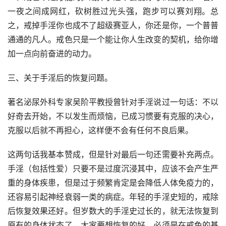
一夜之间成网红，砍树胜过光头强，跑步可以赛刘翔。总
之，戒掉手淫你也成不了超级赛亚人，你还是你，一个普普
通通的凡人。戒色只是一个能让你人生改变的契机，给你增
加一点向前奋进的动力。
三、关于手淫后的恢复问题。
著名泌尿外科专家吴阶平教授曾针对手淫说过一句话：不以
好奇去开始，不以发生而烦恼，已成习惯要有克服的决心，
克服以后就不再担心，这样便不会有任何不良后果。
这两句话我基本赞成，但是针对最后一句还需要补充两点。
手淫（包括性爱）只要不是过度沉浸其中，应该不会产生严
重的身体疾患，但是过于频繁肯定是会降低人体免疫力的，
还容易引起神经衰弱一类的病症。年轻的手淫史短的，戒除
后恢复效果还好。但岁数大的手淫史过长的，就无法恢复到
原有的身体状态了。大家要想恢复的好，必须是在戒色的基