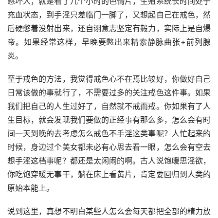
憋坏人，就是看了几个小时的色情片，生殖系统长时间处于
充血状态，到手淫只差临门一脚了，又想起自己在戒色，然
后硬憋着没射出来，还自诩意志坚定有毅力，实际上是自爆
帝。如果经常这样，早晚要憋出来精索静脉曲张+前列腺
炎。
至于戒色的方法，我觉得戒色心不在焉比较好，你做好自己
日常该做的事就行了，不需要过多的关注戒色这件事。如果
我们把自己的人生过好了，自然就不戒而戒。你如果有了人
生目标，就会发现我们要做的正经事有那么多，怎么会有时
间一天到晚的去考虑怎么戒色不手淫这类事呢？人忙起来的
时候，身边过个美女都未必有心思去看一眼，怎么会有空去
想手淫这档事呢？都还是太闲闹的啊。古人说饱暖思淫欲，
你吃饱穿暖无事干，躺在床上看黄片，肯定要回归到人类的
原始本能上。
说到这里，真想不明白某些人怎么会每天都把全部的精力放