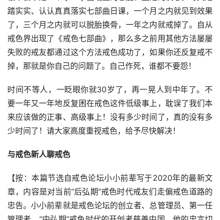
踏实实、认认真真落实七部曲日课，一个月之内就见到效果
了，三个月之内就可以脱胎换骨，一年之内就戒掉了。自从
戒色界出现了《戒色七部曲》，那么多之前用其他方法屡屡
失败的戒友都通过这个方法戒色成功了，如果你还反复戒不
掉，那就是你自己的问题了。自己作死，谁都不要怨！
时间不等人，一眨眼你就30岁了，再一晃人到中年了。不
要一年又一年地反复困在戒色这件低级事上，耽误了我们本
来应该做的正事、高级事上！没有多少时间了，真的没有多
少时间了！请大家高度重视戒色，给予尽快解决！
与戒色新人聊戒色
【按：本篇节选自戒色论坛小小前辈写于2020年的最新文
章，内容是对当前“后弘期”戒色时代戒友们走偏戒色道路的
忠告。小小前辈就是戒色论坛的创立者、总管理员、第一任
管理者、“中弘期”戒色时代的开创者慈善中国。他的忠言切