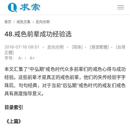
首页
戒色文集
走向光明
48.戒色前辈成功经验选
2016-07-16 08:51
•
走向光明
•
[简体]
•
[港澳繁體]
•
[台灣
正體]
字号:
A-
•
A+
本文汇集了“中弘期”戒色时代众多前辈们的戒色心得与成功
经验。这些前辈才是真正的戒色前辈，他们的失传经验字字
珠玑、句句经典，对于当前“后弘期”戒色时代的戒友们戒色
具有高度指导意义。
目录索引
《上篇》