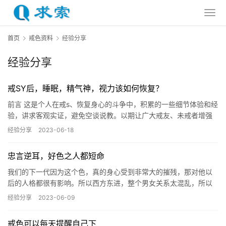
首页
戒色资料
经验分享
经验分享
戒SY后，睡眠，精气神，视力该如何恢复？
前言 这是个人在戒s、恢复身心的斗争中，积累的一些细节体验和经
验，讲求客观实证，避免空谈说教。以期让广大戒友、未戒者增强
信心，有所收获。 牙齿酸软与坚固 未戒之前，牙齿酸软也不自知…
经验分享
2023-06-18
忠言逆耳，好色之人都短命
我们的下一代因为这个色，真的身心受到非常大的摧残，那对他以
后的人格都很有影响。所以西方东进，整个男女关系太混乱，所以
一定要从小把这些正确的人生观，要教导他。孔子说，「君子有三
经验分享
2023-06-09
戒：少…
戒色可以每天提醒自己下