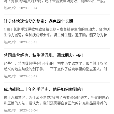
啊 ? 好像戒s是灵丹妙药，吃下去就要当场见效，能起s回生一般。
戒s好吗 ? 当然好，对虚弱的身体来说禁…
经验分享
2023-05-14
让身体快速恢复的秘密：避免四个长期
1.由于长期手淫纵欲导致肾精长期亏虚肾精是生命的原动力，肾虚则
生命力减弱，各种疾病都会来。肾主骨生髓，通于脑，髓又分为骨
髓、脊髓、脑髓三部分，皆由肾精所化生。也就是说，大脑的营养
经验分享
2023-05-13
来…
曾国藩曾经也，私生活混乱，调戏朋友小妾！
这些年，曾国藩热得不行不行的。初中历史课本里，那个镇压农民
起义的地主阶级的刽子手，一下子变作了成功学里的励志圣人。时
代毕竟不同了，就像土豪一样，忽然从一个让人唾弃的称谓，变成
经验分享
2023-05-12
了令人…
成功戒除二十年的手淫史，他是如何做到的？
戒手淫和意淫，为什么不易成功?除了需要顽强的毅力，坚定的信心
和正确的方法，我认为，我们还需要自身正气的补充和品德修养的
提高。多年的手淫和意淫，消耗掉了我们太多的正气，福气和应有
经验分享
2023-05-04