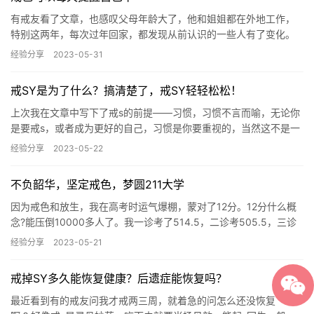
有戒友看了文章，也感叹父母年龄大了，他和姐姐都在外地工作，
特别这两年，每次过年回家，都发现从前认识的一些人有了变化。
小时候印象里的一些青年人都发福长皱纹了，仔细想想他们也都四
经验分享
2023-05-31
五十岁…
戒SY是为了什么？搞清楚了，戒SY轻轻松松！
上次我在文章中写下了戒s的前提——习惯，习惯不言而喻，无论你
是要戒s，或者成为更好的自己，习惯是你要重视的，当然这不是一
天能改过来的，需要别人的指引和自己的努力。 这次我想先提断
经验分享
2023-05-22
念…
不负韶华，坚定戒色，梦圆211大学
因为戒色和放生，我在高考时运气爆棚，蒙对了12分。12分什么概
念?能压倒10000多人了。我一诊考了514.5，二诊考505.5，三诊
553分。直到高考，超常发挥，考了551，高出…
经验分享
2023-05-21
戒掉SY多久能恢复健康？后遗症能恢复吗？
最近看到有的戒友问我才戒两三周，就着急的问怎么还没恢复