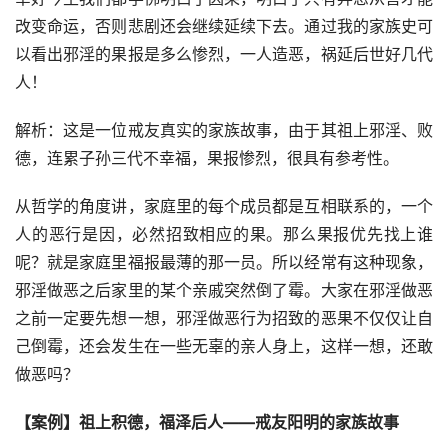
改变命运，否则悲剧还会继续延续下去。通过我的家族史可
以看出邪淫的果报是多么惨烈，一人造恶，祸延后世好几代
人！
解析：这是一位戒友真实的家族故事，由于其祖上邪淫、败
德，连累子孙三代不幸福，果报惨烈，很具有参考性。
从哲学的角度讲，家庭里的每个成员都是互相联系的，一个
人的恶行是因，必然招致相应的果。那么果报优先找上谁
呢？就是家庭里福报最薄的那一员。所以经常有这种现象，
邪淫做恶之后家里的某个亲戚突然倒了霉。大家在邪淫做恶
之前一定要先想一想，邪淫做恶行为招致的恶果不仅仅让自
己倒霉，还会发生在一些无辜的亲人身上，这样一想，还敢
做恶吗？　
【案例】祖上积德，福泽后人——戒友阳明的家族故事