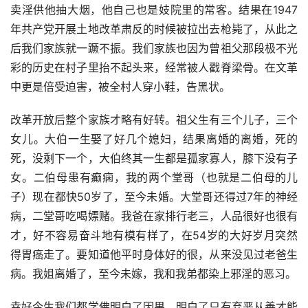
卖淫供他抽大烟，他自己也是妓院里的常客。结果在1947
年共产党开展土地改革肃反的时候被拉出去枪毙了，从此之
后我们家族就一蹶不振。我们家族也因为曾祖父那段极不光
彩的历史在村子里抬不起头来，经常被人戳脊梁骨。在文革
中更是倍受迫害，被全村人穿小鞋，告黑状。
改革开放后整个家族才略有好转。祖父生有三个儿子，三个
女儿。大伯一生娶了好几个媳妇，结果离婚的离婚，死的
死，没剩下一个，大伯终其一生都是孤家寡人，膝下没有子
女。二伯母患有癫痫，我的两个堂哥（也就是二伯母的儿
子）现在都快50岁了，至今未婚。大堂哥还得过7年的神经
病，二堂哥吃喝嫖赌。我爸在家排行老三，人品很好也很有
才，好不容易奋斗地有模有样了，在54岁的大好岁月突然
得胃癌走了。要知道他平时身体好的很，从来没见过老爸生
病。我姐离婚了，至今未嫁，我和我弟都染上邪淫的恶习。
幸好今生我们都学佛明白了因果，明白了只有弃恶从善才能