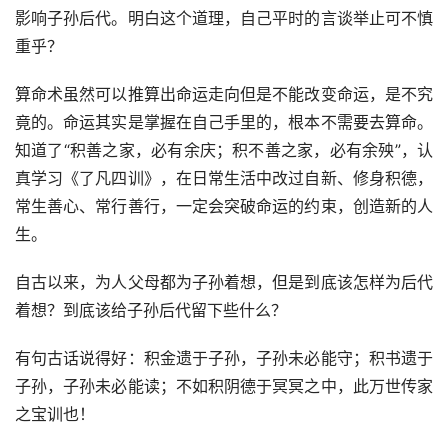
影响子孙后代。明白这个道理，自己平时的言谈举止可不慎
重乎？
算命术虽然可以推算出命运走向但是不能改变命运，是不究
竟的。命运其实是掌握在自己手里的，根本不需要去算命。
知道了“积善之家，必有余庆；积不善之家，必有余殃”，认
真学习《了凡四训》，在日常生活中改过自新、修身积德，
常生善心、常行善行，一定会突破命运的约束，创造新的人
生。
自古以来，为人父母都为子孙着想，但是到底该怎样为后代
着想？到底该给子孙后代留下些什么？
有句古话说得好：积金遗于子孙，子孙未必能守；积书遗于
子孙，子孙未必能读；不如积阴德于冥冥之中，此万世传家
之宝训也！