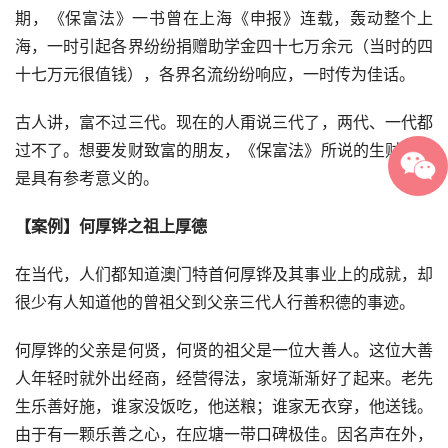
期，《保富法》一书曾在上海《申报》连载，轰动整个上
海，一时引起各界纷纷捐赠助学金四十七万余元（当时的四
十七万元很值钱），各界名流纷纷响应，一时传为佳话。
古人讲，富不过三代。现在的人甭说三代了，两代、一代都
过不了。想要发财致富的朋友，《保富法》所说的生财之道
是具有参考意义的。
【案例】何厚铧之祖上厚德
在当代，人们都知道澳门特首何厚铧及其事业上的成就，却
很少有人知道他的曾祖父到父亲三代人行善积德的事迹。
何厚铧的父亲是何贤，何贤的祖父是一位大善人。这位大善
人年轻时就外出经商，经营得法，家境渐渐好了起来。老先
生乐善好施，谁家没饭吃，他送粮；谁家无衣穿，他送钱。
由于有一颗乐善之心，在应塘一带口碑极佳。因名声在外，