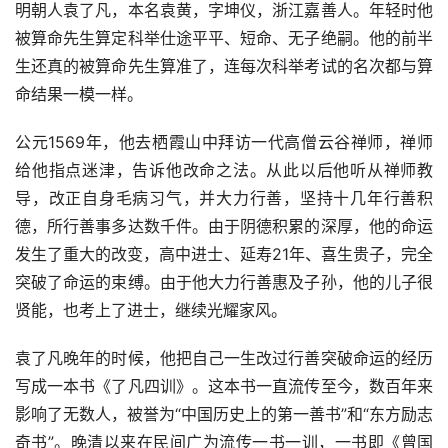
明朝人袁了凡，本名袁黄，字坤仪，浙江嘉善人。年轻时他
被算命先生算定科举仕途平平、短命、无子绝嗣。他的前半
生还真的被算命先生算准了，连每次科举考试的名次都与算
命结果一模一样。
公元1569年，他去栖霞山中拜访一代高僧云谷禅师，禅师
给他指点迷津，告诉他改命之法。从此以后他听从禅师教
导，改正自身毛病习气，并大力行善，坚持十几年行善积
德，所行善事多达数千件。由于阴德积累的深厚，他的命运
发生了重大的改变，高中进士、延寿21年、喜生贵子，完全
突破了命运的束缚。由于他大力行善惠及子孙，他的儿子很
贤能，也考上了进士，继续光耀家风。
袁了凡晚年的时候，他把自己一生改过行善突破命运的经历
写成一本书《了凡四训》。这本书一直流传至今，数百年来
影响了无数人，被誉为“中国历史上的第一善书”和“东方励志
奇书”。晚清以来在民间广为流传一书一训，一书即《曾国