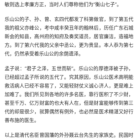
敏则选上孝廉方正，当时人们尊称他们为“衡山七子”。
乐山公的子、孙、曾、玄四代都发了科第做官，到了第五代
我的祖父亦峰公，考中咸丰癸丑年的翰林后，历任广东石城
新会的知县，高州府的知府及奏奖道员，居官廉洁，造福地
方。到了第六代我的父亲中丞公，更为贵显。本人忝为第七
代，仍然承受着乐山公的余荫遗泽。
孟子说：“君子之泽，五世而斩”。乐山公的厚德泽被子孙，
已经超过孟子所说的五代了。究其原因，乐山公医术高明能
救活病人已经不容易了，又能轻财仗义诚心济人，更是难上
加难了。我们所见到各地的许多名医，靠行医积了不少财，
甚至千万、亿万财富的也大有人在，但是财富能够传到第三
代的却是很少，就算偶然有例外，也必然是医术精湛又好行
善布施的医生。
以上是清代名臣曾国藩的外孙聂云台先生的家族史。民国时