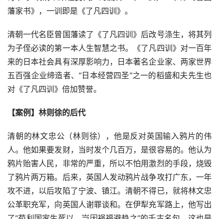
藩家书》，一训即是《了凡四训》。
清朝一代名臣曾国藩读了《了凡四训》后改号涤生，将其列
为子侄必读的第一本人生智慧之书。《了凡四训》对一百年
来的日本社会具有深厚影响力，日本著名企业家、两家世界
五百强企业缔造者、“日本经营四圣”之一的稻盛和夫先生也
对《了凡四训》倍加赞誉。
【案例】林则徐的后代
清朝的林文忠公（林则徐），他是反对英国输入鸦片的伟
人。他如果要发财，当时发个几百万，是很容易的。他认为
鸦片贻害人民，非常的严重，所以不怕用激烈的手段，烧毁
了鸦片两万箱。后来，英国人发动鸦片战争攻打广东，一年
攻不进，以后攻陷了宁波、镇江。清朝不得已，就将林文忠
公革职充军，向英国人谢罪谈和。在伊犁充军路上，他写出
了“苟利国家生死以，岂因祸福避趋之”的千古名句，这也是