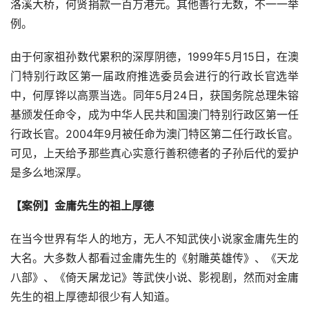
洛溪大桥，何贤捐款一百万港元。其他善行无数，不一一举
例。
由于何家祖孙数代累积的深厚阴德，1999年5月15日，在澳
门特别行政区第一届政府推选委员会进行的行政长官选举
中，何厚铧以高票当选。同年5月24日，获国务院总理朱镕
基颁发任命令，成为中华人民共和国澳门特别行政区第一任
行政长官。2004年9月被任命为澳门特区第二任行政长官。
可见，上天给予那些真心实意行善积德者的子孙后代的爱护
是多么地深厚。
【案例】
金庸
先生的祖上厚德
在当今世界有华人的地方，无人不知武侠小说家金庸先生的
大名。大多数人都看过金庸先生的《射雕英雄传》、《天龙
八部》、《倚天屠龙记》等武侠小说、影视剧，然而对金庸
先生的祖上厚德却很少有人知道。