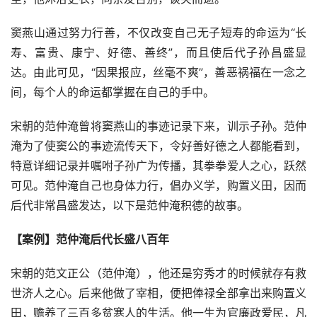
窦燕山通过努力行善，不仅改变自己无子短寿的命运为“长
寿、富贵、康宁、好德、善终”，而且使后代子孙昌盛显
达。由此可见，“因果报应，丝毫不爽”，善恶祸福在一念之
间，每个人的命运都掌握在自己的手中。
宋朝的范仲淹曾将窦燕山的事迹记录下来，训示子孙。范仲
淹为了使窦公的事迹流传天下，令好善好德之人都能看到，
特意详细记录并嘱咐子孙广为传播，其拳拳爱人之心，跃然
可见。范仲淹自己也身体力行，倡办义学，购置义田，因而
后代非常昌盛发达，以下是范仲淹积德的故事。
【案例】范仲淹后代长盛八百年
宋朝的范文正公（范仲淹），他还是穷秀才的时候就存有救
世济人之心。后来他做了宰相，便把俸禄全部拿出来购置义
田，赡养了三百多贫寒人的生活。他一生为官廉政爱民，凡