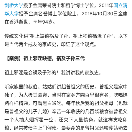
剑桥大学
授予金庸荣誉院士和哲学博士学位，2011年
国立清
华大学
授予金庸名誉博士学位院士。2018年10月30日金庸
在香港逝世，享年94岁。
传统文化讲“祖上缺德祸及子孙，祖上积德福泽子孙”，以下
是当代两个戒友的家族史，印证了这个观点。
【案例】
祖上邪淫
缺德，
祸及子孙
三代
祖上邪淫是会祸及子孙的！我讲讲我的家族史。
听家族里的叔伯、姑姑们讲起曾祖父的历史。曾祖父是家中
独子，为人极其豪爽，当时在家乡方圆百里很有名，吃喝嫖
赌样样精通，可谓黑白通吃。每年秋后我的祖父祖母（也就
是曾祖父的儿子儿媳）辛苦一年收获的几百袋粮食被曾祖父
一个人抽大烟挥霍一空，还欠下大量债务。就这样寅吃卯
粮，经常被债主上门催债。最要命的是曾祖父还唆使姑奶去