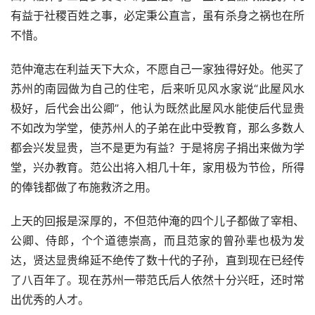
有益于社稷百姓之事，必定秉公直言，虽有杀身之祸也在所
不惜。
范仲淹志在利益天下大众，不愿自己一家独得好处。他买了
苏州的南园做为自己的住宅，后来听见风水家说“此屋风水
极好，后代会出公卿”，他认为既然此屋风水能使后代显贵
不如改为学堂，使苏州人的子弟在此中受教育，那么多数人
都会兴发显贵，岂不是更为有益？于是将房子捐出来做为学
堂，兴办教育。范公出将入相几十年，家用极为节俭，所得
的俸钱都做了布施救济之用。
上天的回报是深厚的，不但范仲淹的四个儿子都做了宰相、
公卿、侍郎，个个道德崇高，而且范家的曾孙辈也极为发
达，贤达显贵绵延不绝传了数十代的子孙，直到现在已经传
了八百年了。现在苏州一带范氏后人依然十分兴旺，还时常
出优秀的人才。