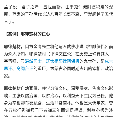
孟子说：君子之泽，五世而斩。由于范仲淹阴德积累的深
厚，范家的子孙后代长达八百年长盛不衰，早就超越了五代
人了。
【案例】耶律楚材的仁心
耶律楚材，因为金庸先生将他写入武侠小说《神雕侠侣》而
为众人所知。耶律楚材（耶律文正公）在历史上确有其人，
字晋卿，号
湛然居士
，
辽太祖
耶律阿保机
的九世孙，是
成吉
思汗
、
窝阔台汗
的重臣，为蒙古帝国时期杰出的宰相、政治
家。
耶律楚材自幼喜佛，并学习汉文化，深受儒家、佛家文化影
响，主张以儒治国、以佛治心，以利益天下生民为己任。他
身为宰相却布衣蔬食，生活非常简朴。他也是大佛学家，曾
在万松行秀禅师门下参禅三年而证悟得道，利欲心极为淡