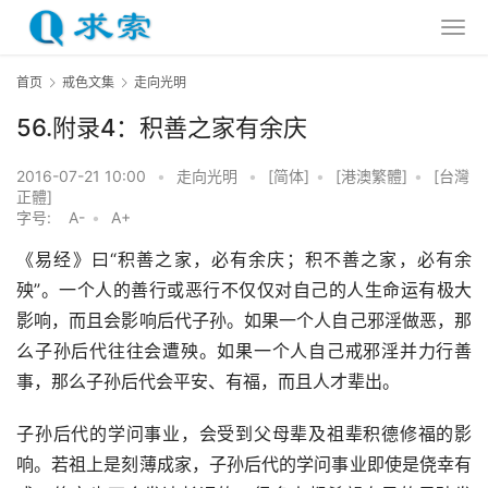
首页
戒色文集
走向光明
56.附录4：积善之家有余庆
2016-07-21 10:00
•
走向光明
•
[简体]
•
[港澳繁體]
•
[台灣
正體]
字号:
A-
•
A+
《易经》曰“积善之家，必有余庆；积不善之家，必有余
殃”。一个人的善行或恶行不仅仅对自己的人生命运有极大
影响，而且会影响后代子孙。如果一个人自己邪淫做恶，那
么子孙后代往往会遭殃。如果一个人自己戒邪淫并力行善
事，那么子孙后代会平安、有福，而且人才辈出。
子孙后代的学问事业，会受到父母辈及祖辈积德修福的影
响。若祖上是刻薄成家，子孙后代的学问事业即使是侥幸有