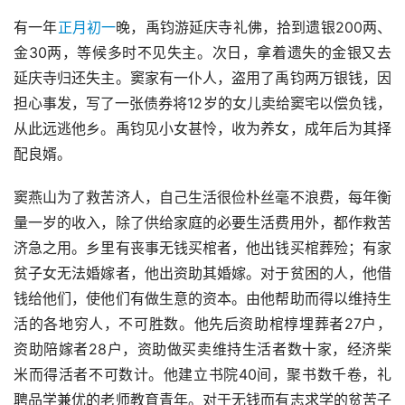
有一年
正月初一
晚，禹钧游延庆寺礼佛，拾到遗银200两、
金30两，等候多时不见失主。次日，拿着遗失的金银又去
延庆寺归还失主。窦家有一仆人，盗用了禹钧两万银钱，因
担心事发，写了一张债券将12岁的女儿卖给窦宅以偿负钱，
从此远逃他乡。禹钧见小女甚怜，收为养女，成年后为其择
配良婿。
窦燕山为了救苦济人，自己生活很俭朴丝毫不浪费，每年衡
量一岁的收入，除了供给家庭的必要生活费用外，都作救苦
济急之用。乡里有丧事无钱买棺者，他出钱买棺葬殓；有家
贫子女无法婚嫁者，他出资助其婚嫁。对于贫困的人，他借
钱给他们，使他们有做生意的资本。由他帮助而得以维持生
活的各地穷人，不可胜数。他先后资助棺椁埋葬者27户，
资助陪嫁者28户，资助做买卖维持生活者数十家，经济柴
米而得活者不可数计。他建立书院40间，聚书数千卷，礼
聘品学兼优的老师教育青年。对于无钱而有志求学的贫苦子