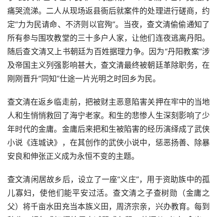
痛哭流涕。二人从现场返县衙后就案件的处理进行磋商，约
定“力为民请命、不济则以官殉”。当夜，查文清偷偷通知了
所有参与围攻教堂的三十多户人家，让他们连夜逃离丹阳。
随后查文清又上书朝廷为百姓据理力争。因为“丹阳教案”涉
及帝国主义列强影响甚大，查文清最终被朝廷革除职务，在
刚刚晋升“同知”仕途一片光明之时回乡为民。
查文清在返乡临走前，把被财主恶意陷害关押在牢中的当地
人和生悄悄救回了海宁老家。和生的悲惨人生深刻影响了少
年时代的金庸。金庸后来把和生被陷害的经历演绎成了武侠
小说《连城诀》，在其创作的武侠小说中，惩恶扬善、除暴
安良和伸张正义成为永恒不变的主题。
查文清闲居故乡后，设立了一座“义庄”，用于资助族中的孤
儿寡妇，使他们能平安过活。查文清之子查树勋（金庸之
父）将千亩水田充当本族义田，周济宗亲，兴办教育。每到