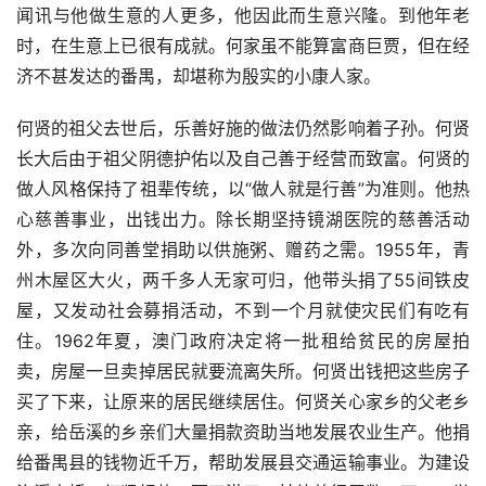
闻讯与他做生意的人更多，他因此而生意兴隆。到他年老
时，在生意上已很有成就。何家虽不能算富商巨贾，但在经
济不甚发达的番禺，却堪称为殷实的小康人家。
何贤的祖父去世后，乐善好施的做法仍然影响着子孙。何贤
长大后由于祖父阴德护佑以及自己善于经营而致富。何贤的
做人风格保持了祖辈传统，以“做人就是行善”为准则。他热
心慈善事业，出钱出力。除长期坚持镜湖医院的慈善活动
外，多次向同善堂捐助以供施粥、赠药之需。1955年，青
州木屋区大火，两千多人无家可归，他带头捐了55间铁皮
屋，又发动社会募捐活动，不到一个月就使灾民们有吃有
住。1962年夏，澳门政府决定将一批租给贫民的房屋拍
卖，房屋一旦卖掉居民就要流离失所。何贤出钱把这些房子
买了下来，让原来的居民继续居住。何贤关心家乡的父老乡
亲，给岳溪的乡亲们大量捐款资助当地发展农业生产。他捐
给番禺县的钱物近千万，帮助发展县交通运输事业。为建设