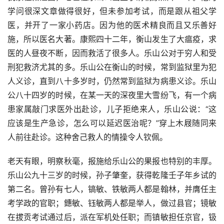
学问很深文章做得很好，但未参加考试，而是跟从祖父学
医，并开了一家小药店。因为他的医术精良而且又乐善好
施，所以医名大著。康熙四十二年，衡山发生了大瘟疫，求
医的人昼夜不断，因而救活了很多人。乐山公对于穷人和受
刑犯救济尤其的多。乐山公在衡山的时候，常到监狱里为犯
人义诊，直到八十多岁时，仍然常到监狱为病患义诊。乐山
公八十四岁的时候，在某一天的深夜里大雪纷飞，有一个病
患家属敲门求医外出赴诊，儿子拒绝来人，乐山公说：“这
应该是生产急诊，怎么可以延迟医治呢？”穿上木屐随同来
人前往赴诊。这种舍己救人的情操令人钦佩。
老天有眼，明察秋毫，报施给乐山公的果报也特别的丰厚。
乐山公九十三岁的时候，孙子肇奎，获得乾隆壬子年乡试的
第二名。曾孙有七人，镐敏、铁敏两人都是翰林，并膺任主
考学政的官职；鏸敏、钰敏两人都是举人，做过县官；镜敏
在拔贡考试通过后，派在军机处任职；而镇敏担任京官，钑