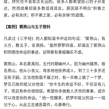
成，终究也不会发达长远的。很多人都希望自己的子孙发
达，然而结果却是多数适得其反。原因是不明白“积善之
家，必有余庆；积不善之家，必有余殃”的道理。
【案例】窦燕山与五子登科
凡读过《三字经》的人都知道书中这四句话：“窦燕山，有
义方，教五子，名俱扬。”虽然寥寥四语，却道出了窦燕山
积阴德改命运的事迹，证明善有善报确实不虚。
窦燕山，本名窦禹钧，五代时期幽州人，因为幽州属燕，故
名燕山。他从小丧父，母亲将他抚养成人，到了三十多岁还
没有子嗣。正当他愁眉不展之时，有一天晚上做了一个梦，
梦见已故的祖父对他说：“你今生的命运不好，不仅没有儿
子，而且寿命也很短促。希望你多做救人济世的善事，或许
可以改变你的命运。” 他一觉醒来，把梦中祖父的话一一铭
记于心，从此立志诸恶莫作，众善奉行。