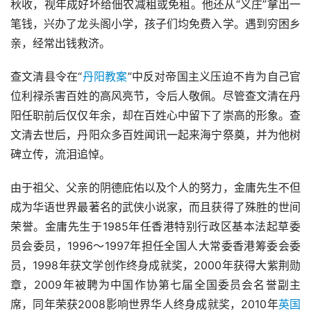
秋收，视年成好坏给佃农减租或免租。他还从“义庄”拿出一
笔钱，兴办了龙头阁小学，孩子们均免费入学。遇到穷困乡
亲，经常出钱救济。
查文清县令在“
丹阳教案
”中反对帝国主义压迫不肯为自己官
位利禄杀害百姓的高风亮节，令后人敬佩。尽管查文清在丹
阳任职前后仅仅年余，却在百姓心中留下了崇高的形象。查
文清去世后，丹阳众多百姓闻讯一起来海宁祭奠，并为他树
碑立传，流泪追悼。
由于祖父、父亲的阴德庇佑以及个人的努力，金庸先生不但
成为华语世界最著名的武侠小说家，而且获得了殊胜的世间
荣誉。金庸先生于1985年任香港特别行政区基本法起草委
员会委员，1996～1997年担任全国人大常委香港筹委会委
员，1998年获文学创作终身成就奖，2000年获得大紫荆勋
章，2009年被聘为中国作协第七届全国委员会名誉副主
席，同年荣获2008影响世界华人终身成就奖，2010年
英国