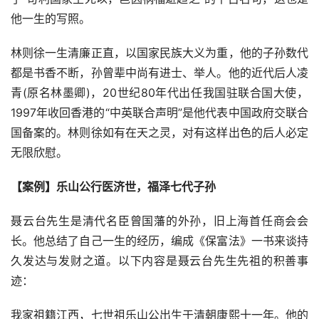
他一生的写照。
林则徐一生清廉正直，以国家民族大义为重，他的子孙数代
都是书香不断，孙曾辈中尚有进士、举人。他的近代后人凌
青(原名林墨卿)，20世纪80年代出任我国驻联合国大使，
1997年收回香港的“中英联合声明”是他代表中国政府交联合
国备案的。林则徐如有在天之灵，对有这样出色的后人必定
无限欣慰。
【案例】乐山公行医济世，福泽七代子孙
聂云台先生是清代名臣曾国藩的外孙，旧上海首任商会会
长。他总结了自己一生的经历，编成《保富法》一书来谈持
久发达与发财之道。以下内容是聂云台先生先祖的积善事
迹：
我家祖籍江西，七世祖乐山公出生于清朝康熙十一年。他的