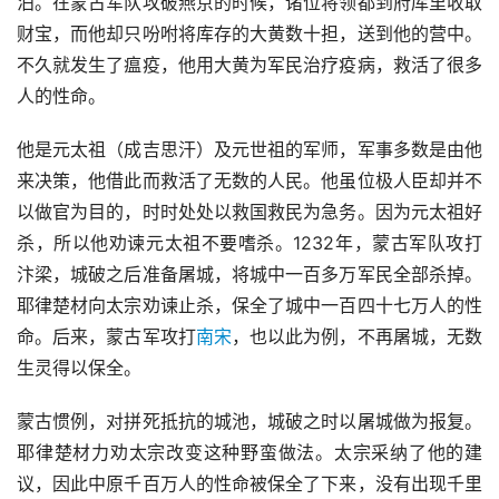
泊。在蒙古军队攻破燕京的时候，诸位将领都到府库里收取
财宝，而他却只吩咐将库存的大黄数十担，送到他的营中。
不久就发生了瘟疫，他用大黄为军民治疗疫病，救活了很多
人的性命。
他是元太祖（成吉思汗）及元世祖的军师，军事多数是由他
来决策，他借此而救活了无数的人民。他虽位极人臣却并不
以做官为目的，时时处处以救国救民为急务。因为元太祖好
杀，所以他劝谏元太祖不要嗜杀。1232年，蒙古军队攻打
汴梁，城破之后准备屠城，将城中一百多万军民全部杀掉。
耶律楚材向太宗劝谏止杀，保全了城中一百四十七万人的性
命。后来，蒙古军攻打
南宋
，也以此为例，不再屠城，无数
生灵得以保全。
蒙古惯例，对拼死抵抗的城池，城破之时以屠城做为报复。
耶律楚材力劝太宗改变这种野蛮做法。太宗采纳了他的建
议，因此中原千百万人的性命被保全了下来，没有出现千里