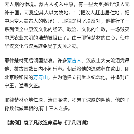
无人烟的惨境。蒙古人初入中原，有一些大臣提出“汉人无
补于国，可悉空其人以为牧地。”（把汉人赶出居住地，把
中原变为蒙古人的牧场），耶律楚材坚决反对，他推行了一
系列保全中原汉文化的经济、政治、文化的仁政，一场毁灭
中原农业文明的浩劫被阻止了。由于耶律楚材的仁心，使中
华汉文化与汉民族免受了灭顶之灾。
耶律楚材死后倾国悲哀，许多
蒙古人
、汉族士大夫流泪凭吊
他，蒙古国数日内不闻乐声。朝廷将他的遗骸葬在瓮山，即
北京颐和园的
万寿山
，并为他建立祠堂以纪念他，并追封广
宁王，谥号文正。
耶律楚材心地仁厚、清正廉洁，积累了深厚的阴德，他的子
孙数代做宰相的,有十三人之多。
【案例】袁了凡改造命运与《了凡四训》