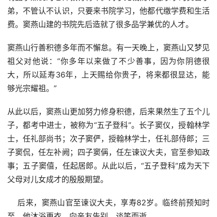
弟，不管认不认识，只要来书院学习，他都代缴学费和生活
费。窦燕山建的书院先后造就了很多品学兼优的人才。
窦燕山行善积德多年而不懈怠。有一天晚上，窦燕山又梦见
祖父对他说：“你多年以来做了不少善事，因为你阴德很
大，所以延寿36年，上天赐给你贵子，将来都很显达，能
够光宗耀祖。”
从此以后，窦燕山更加努力修身积德，后来果然生了五个儿
子，都考中进士，被称为“五子登科”。长子窦仪，授翰林学
士，任礼部尚书；次子窦俨，授翰林学士，任礼部侍郎；三
子窦侃，任左补阙；四子窦偁，任左谏议大夫，官至参知政
事；五子窦僖，任起居郎。从此以后，“五子登科”成为天下
父母对儿女成才的殷殷期望。 
    后来，窦燕山官至谏议大夫，享寿82岁。临终前预知时
至，他沐浴更衣，向亲友告别，谈笑而逝。