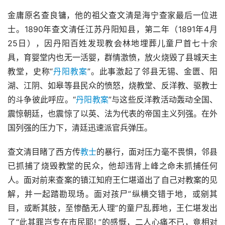
金庸原名查良镛，他的祖父查文清是海宁查家最后一位进
士。1890年查文清任江苏丹阳知县，第二年（1891年4月
25日），因丹阳百姓发现教会林地埋葬儿童尸首七十余
具，育婴堂内也无一活婴，群情激愤，放火烧毁了县城天主
教堂，史称“
丹阳教案
”。此事激起了邻县无锡、金匮、阳
湖、江阴、如皋等县民众的愤怒，烧教堂、反洋教、驱教士
的斗争彼此呼应。“
丹阳教案
”与这些反洋教活动轰动全国、
震惊朝廷，也震惊了以英、法为代表的帝国主义列强。在外
国列强的压力下，清廷迅速派官兵弹压。
查文清目睹了西方传
教士
的暴行，面对压力毫不畏惧，邻县
已抓捕了烧毁教堂的民众，他却违背上峰之命未抓捕任何
人。面对前来查案的镇江知府王仁堪道出了自己对教案的见
解，并一起踏勘现场。面对孩尸”纵横交错于地，或剜其
目，或断其肢，至惨酷无人理”的童尸乱葬地，王仁堪发出
了“此其罪岂专在市民耶! ”的感慨，二人心痛不已，竟相对