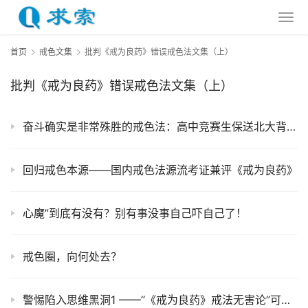
首页
戒色文集
批判《戒为良药》错误戒色法文集（上）
批判《戒为良药》错误戒色法文集（上）
奋斗确实是非常殊胜的戒色法：高中竞赛生保送北大背后的故事
回归戒色本源——国内戒色法源流考证兼评《戒为良药》
心魔”到底有没有？别有事没事自己吓自己了！
戒色圈，向何处去？
警惕陷入思维黑洞1 ——“《戒为良药》戒法无害论”可能会在未来困扰你