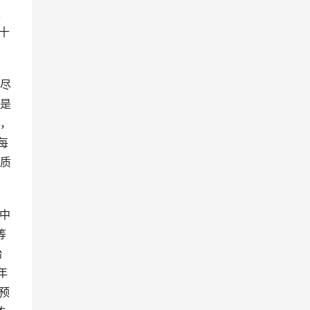
、
十
尽
是
，
每
质
；中
等
始
年
预