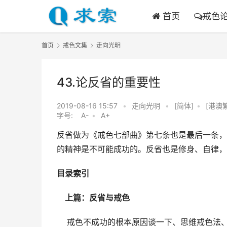
首页
戒色
首页
戒色文集
走向光明
43.论反省的重要性
2019-08-16 15:57
•
走向光明
•
[简体]
•
[港澳
字号:
A-
•
A+
反省做为《戒色七部曲》第七条也是最后一条，
的精神是不可能成功的。反省也是修身、自律，
目录索引
    上篇：反省与戒色
    戒色不成功的根本原因谈一下、思维戒色