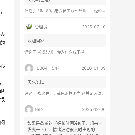
评论于
36、80后老会员实践七部曲百日经验谈兼苦口忠言
，
管理员
2026-02-10
去
欢迎回家
的
评论于
老戒友谈：你为什么戒不掉
心
1836411547
2026-01-09
害
怎么发贴
，
很
评论于
欲念关，是戒色的拦路虎,这关是必须过的
恨
Neo
2025-12-06
阅
如果是怂恿的（好长时间没lu了，想来一
发爽一下）、情绪波动很大时出现的