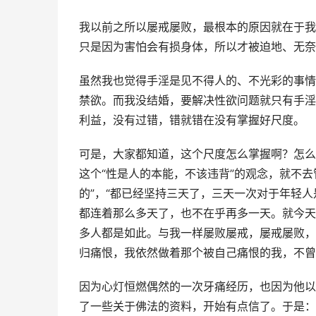
我以前之所以屡戒屡败，最根本的原因就在于我
只是因为害怕会有损身体，所以才被迫地、无奈
虽然我也觉得手淫是见不得人的、不光彩的事情
禁欲。而我没结婚，要解决性欲问题就只有手淫
利益，没有过错，错就错在没有掌握好尺度。
可是，大家都知道，这个尺度怎么掌握啊？怎么
这个“性是人的本能，不该违背”的观念，就不
的”，“都已经坚持三天了，三天一次对于年轻人
都连着那么多天了，也不在乎再多一天。就今天
多人都是如此。与我一样屡败屡戒，屡戒屡败，
归痛恨，我依然做着那个被自己痛恨的我，不曾
因为心灯恒燃偶然的一次牙痛经历，也因为他以
了一些关于佛法的资料，开始有点信了。于是：