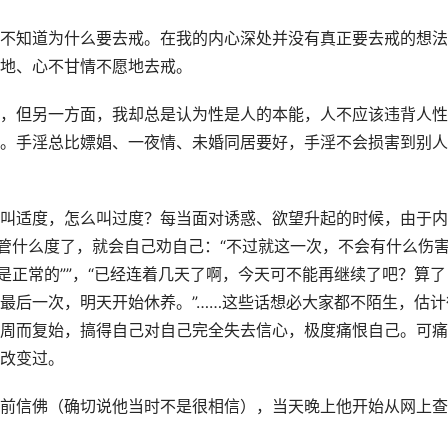
不知道为什么要去戒。在我的内心深处并没有真正要去戒的想法
地、心不甘情不愿地去戒。
，但另一方面，我却总是认为性是人的本能，人不应该违背人性
。手淫总比嫖娼、一夜情、未婚同居要好，手淫不会损害到别人
叫适度，怎么叫过度？每当面对诱惑、欲望升起的时候，由于内
去管什么度了，就会自己劝自己：“不过就这一次，不会有什么伤
是正常的””，“已经连着几天了啊，今天可不能再继续了吧？算了
最后一次，明天开始休养。”……这些话想必大家都不陌生，估计
周而复始，搞得自己对自己完全失去信心，极度痛恨自己。可痛
改变过。
前信佛（确切说他当时不是很相信），当天晚上他开始从网上查