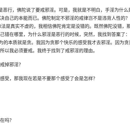
是恶行，佛陀说了要戒邪淫。可是，我就是不明白，手淫为什么
决自己的本能而已。佛陀制定不邪淫的戒律岂不是违背人性的？
信佛法是真实不虚的，我相信佛陀肯定是没错的。既然佛陀没错，
己错在哪里，为什么邪淫是恶行的时候，突然，我找到答案了：
行为的本质就是贪。我因为贪那个快乐的感受我才去邪淫。因为贪
所以我必须要戒。我终于找到了戒邪淫的理由。
戒掉邪淫？
感受，那我现在若是不要那个感受了会是怎样？
在吗？