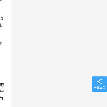
依
0
我
想
的
分享本页
中
许