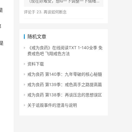
（现在好难受，想lu一下调整一下情绪）
等...
是
评论于
23. 再谈如何断念
那
随机文章
是
《戒为良药》在线阅读TXT 1-140全季 免
费戒色吧 飞翔戒色方法
资料下载
戒为良药 第140季：九年零破的核心秘髓
戒为良药 第139季：戒色高手之路提高篇
戒为良药 第138季：再谈压念的思想误区
关于诋毁事件的澄清与说明