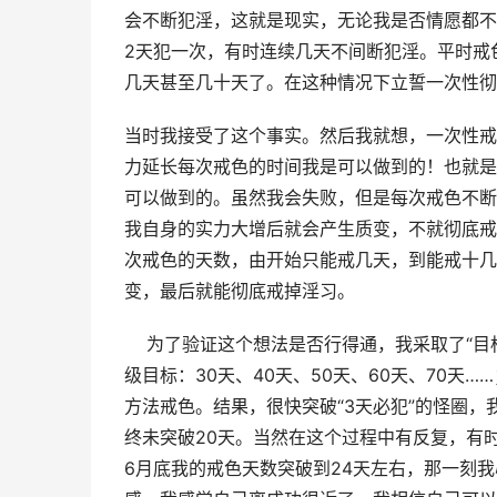
会不断犯淫，这就是现实，无论我是否情愿都不
2天犯一次，有时连续几天不间断犯淫。平时戒
几天甚至几十天了。在这种情况下立誓一次性彻
当时我接受了这个事实。然后我就想，一次性戒
力延长每次戒色的时间我是可以做到的！也就是
可以做到的。虽然我会失败，但是每次戒色不断
我自身的实力大增后就会产生质变，不就彻底戒
次戒色的天数，由开始只能戒几天，到能戒十几
变，最后就能彻底戒掉淫习。
    为了验证这个想法是否行得通，我采取了“
级目标：30天、40天、50天、60天、70天
方法戒色。结果，很快突破“3天必犯”的怪圈，我
终未突破20天。当然在这个过程中有反复，有
6月底我的戒色天数突破到24天左右，那一刻