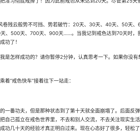
把淫习彻底戒掉了！因为此前戒色从未达到20天。尽管第25天
风卷残云般势不可挡、势若破竹：20天、30天、40天、50天、6
00天、500天、700天、900天……。当我记到戒色达到70天时，
成功了！
我是怎样成功的？请你暂停2分钟，认真思考一下。如果你没有
乘着“戒色快车”接着往下一站走：
的一番功夫，但是那种状态到了第十天就全面崩塌了。后面反弹
把自己孤立在戒色世界里，不去和别人交流，不去关注现实生活
成功几十天的经验才真正明白过来。现在心态好了很多，轻松了