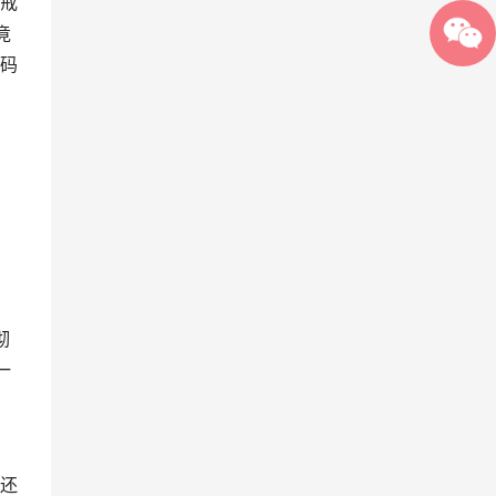
戒
竟
码
彻
一
还