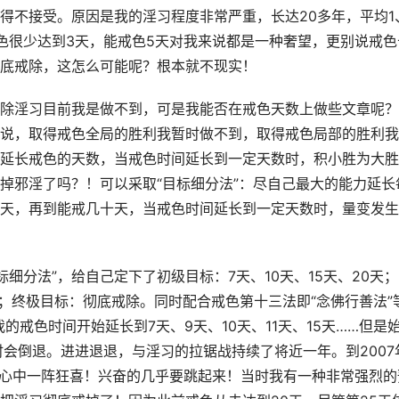
得不接受。原因是我的淫习程度非常严重，长达20多年，平均1
色很少达到3天，能戒色5天对我来说都是一种奢望，更别说戒色
底戒除，这怎么可能呢？根本就不现实！ 
除淫习目前我是做不到，可是我能否在戒色天数上做些文章呢？
说，取得戒色全局的胜利我暂时做不到，取得戒色局部的胜利我
延长戒色的天数，当戒色时间延长到一定天数时，积小胜为大胜
掉邪淫了吗？！可以采取“目标细分法”：尽自己最大的能力延长
天，再到能戒几十天，当戒色时间延长到一定天数时，量变发生
目标细分法”，给自己定下了初级目标：7天、10天、15天、20天
……；终极目标：彻底戒除。同时配合戒色第十三法即“念佛行善法”
的戒色时间开始延长到7天、9天、10天、11天、15天……但是
时会倒退。进进退退，与淫习的拉锯战持续了将近一年。到2007
我心中一阵狂喜！兴奋的几乎要跳起来！当时我有一种非常强烈的