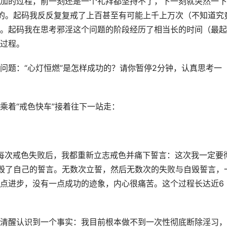
加的过程，前一刻还是一个礼拜都坚持不了，下一刻就突然一下
的。起码我反反复复戒了上百甚至有可能上千上万次（不知道究
。起码我在思考邪淫这个问题的阶段经历了相当长的时间（最起
过程。
问题：“心灯恒燃”是怎样成功的？请你暂停2分钟，认真思考一
乘着“戒色快车”接着往下一站走：
败。每次戒色失败后，我都重新立志戒色并痛下誓言：这次我一定要
毁了自己的誓言。无数次立誓，然后无数次的失败与自毁誓言，
点进步，没有一点成功的迹象，内心很痛苦。这个过程长达近6
清醒认识到一个事实：我目前根本做不到一次性彻底断除淫习，