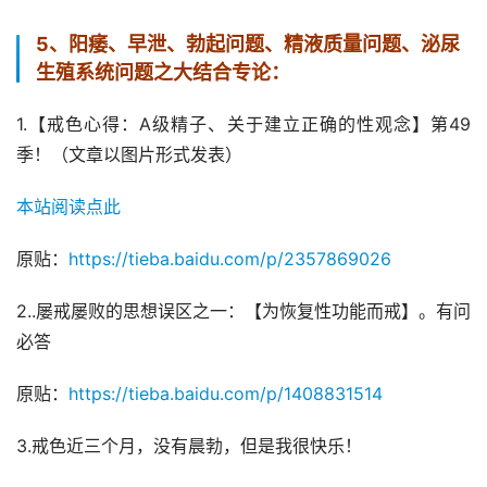
5、阳痿、早泄、勃起问题、精液质量问题、泌尿
生殖系统问题之大结合专论：
1.【戒色心得：A级精子、关于建立正确的性观念】第49
季！（文章以图片形式发表）
本站阅读点此
原贴：
https://tieba.baidu.com/p/2357869026
2..屡戒屡败的思想误区之一：【为恢复性功能而戒】。有问
必答
原贴：
https://tieba.baidu.com/p/1408831514
3.戒色近三个月，没有晨勃，但是我很快乐！