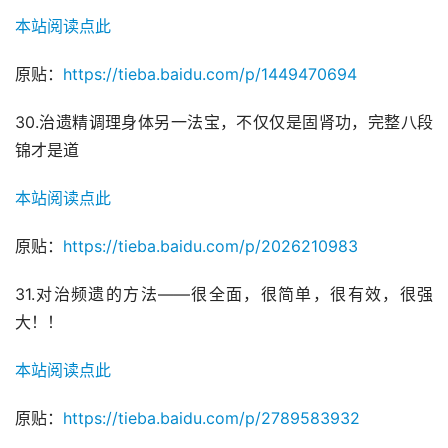
本站阅读点此
原贴：
https://tieba.baidu.com/p/1449470694
30.治遗精调理身体另一法宝，不仅仅是固肾功，完整八段
锦才是道
本站阅读点此
原贴：
https://tieba.baidu.com/p/2026210983
31.对治频遗的方法——很全面，很简单，很有效，很强
大！！
本站阅读点此
原贴：
https://tieba.baidu.com/p/2789583932