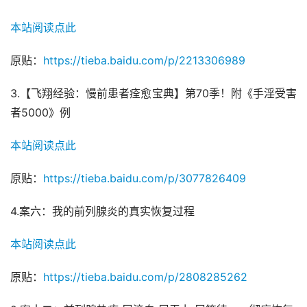
本站阅读点此
原贴：
https://tieba.baidu.com/p/2213306989
3.【飞翔经验：慢前患者痊愈宝典】第70季！附《手淫受害
者5000》例
本站阅读点此
原贴：
https://tieba.baidu.com/p/3077826409
4.案六：我的前列腺炎的真实恢复过程
本站阅读点此
原贴：
https://tieba.baidu.com/p/2808285262