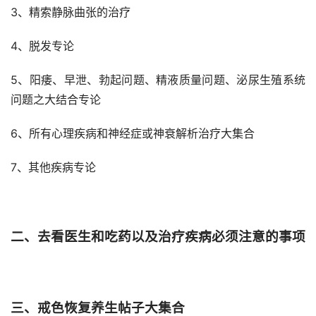
3、精索静脉曲张的治疗
4、脱发专论
5、阳痿、早泄、勃起问题、精液质量问题、泌尿生殖系统
问题之大结合专论
6、所有心理疾病和神经症或神衰解析治疗大集合
7、其他疾病专论
二、去看医生和吃药以及治疗疾病必须注意的事项
三、戒色恢复养生帖子大集合