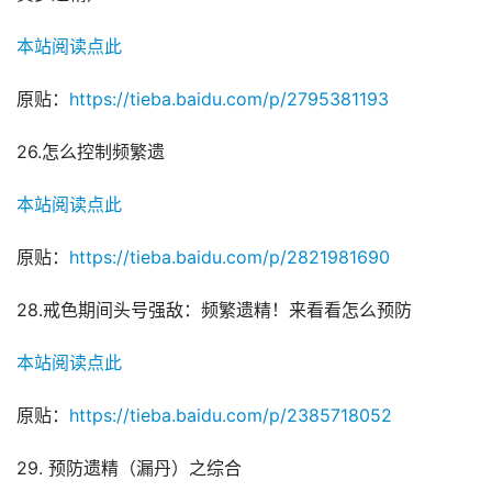
本站阅读点此
原贴：
https://tieba.baidu.com/p/2795381193
26.怎么控制频繁遗
本站阅读点此
原贴：
https://tieba.baidu.com/p/2821981690
28.戒色期间头号强敌：频繁遗精！来看看怎么预防
本站阅读点此
原贴：
https://tieba.baidu.com/p/2385718052
29. 预防遗精（漏丹）之综合