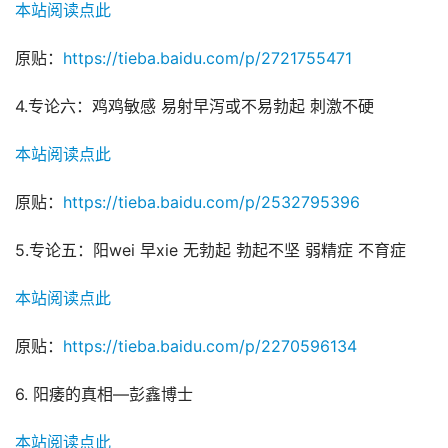
本站阅读点此
原贴：
https://tieba.baidu.com/p/2721755471
4.专论六：鸡鸡敏感 易射早泻或不易勃起 刺激不硬
本站阅读点此
原贴：
https://tieba.baidu.com/p/2532795396
5.专论五：阳wei 早xie 无勃起 勃起不坚 弱精症 不育症
本站阅读点此
原贴：
https://tieba.baidu.com/p/2270596134
6. 阳痿的真相—彭鑫博士
本站阅读点此