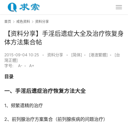
首页
戒色资料
资料分享
【资料分享】手淫后遗症大全及治疗恢复身
体方法集合帖
2015-09-04 10:25
•
资料分享
•
[简体]
•
[港澳繁體]
•
[台
灣正體]
字号:
A-
•
A+
目录
一、手淫后遗症治疗恢复方法大全
1、频繁遗精的治疗
2、前列腺治疗方案集合（前列腺疾病的问题治疗）