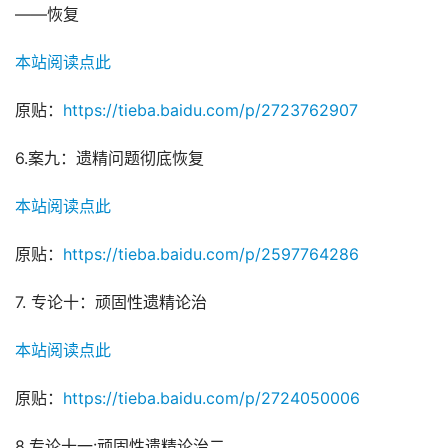
——恢复
本站阅读点此
原贴：
https://tieba.baidu.com/p/2723762907
6.案九：遗精问题彻底恢复
本站阅读点此
原贴：
https://tieba.baidu.com/p/2597764286
7. 专论十：顽固性遗精论治
本站阅读点此
原贴：
https://tieba.baidu.com/p/2724050006
8.专论十一:顽固性遗精论治二