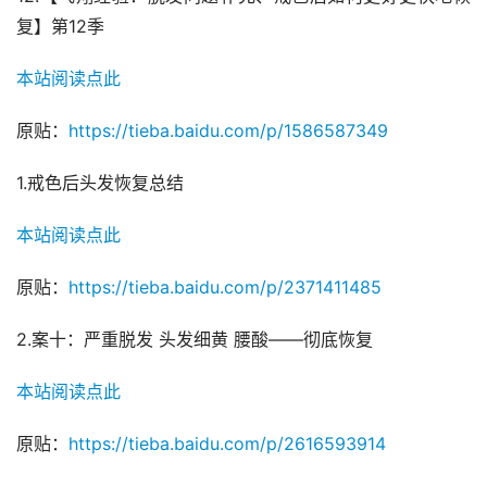
复】第12季
本站阅读点此
原贴：
https://tieba.baidu.com/p/1586587349
1.戒色后头发恢复总结
本站阅读点此
原贴：
https://tieba.baidu.com/p/2371411485
2.案十：严重脱发 头发细黄 腰酸——彻底恢复
本站阅读点此
原贴：
https://tieba.baidu.com/p/2616593914