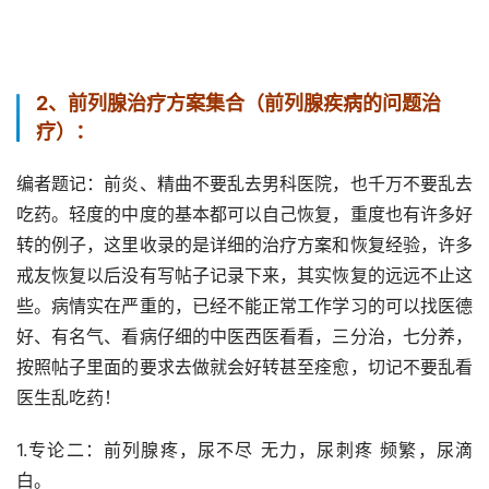
2、前列腺治疗方案集合（前列腺疾病的问题治
疗）：
编者题记：前炎、精曲不要乱去男科医院，也千万不要乱去
吃药。轻度的中度的基本都可以自己恢复，重度也有许多好
转的例子，这里收录的是详细的治疗方案和恢复经验，许多
戒友恢复以后没有写帖子记录下来，其实恢复的远远不止这
些。病情实在严重的，已经不能正常工作学习的可以找医德
好、有名气、看病仔细的中医西医看看，三分治，七分养，
按照帖子里面的要求去做就会好转甚至痊愈，切记不要乱看
医生乱吃药！
1.专论二：前列腺疼，尿不尽 无力，尿刺疼 频繁，尿滴
白。