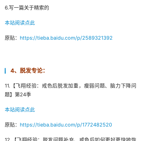
6.写一篇关于精索的
本站阅读点此
原贴：
https://tieba.baidu.com/p/2589321392
4、脱发专论：
11.【飞翔经验：戒色后脱发加重，瘦弱问题、脑力下降问
题】第24季
本站阅读点此
原贴：
https://tieba.baidu.com/p/1772482520
12.【飞翔经验：脱发问题补充、戒色后如何更好更快地恢