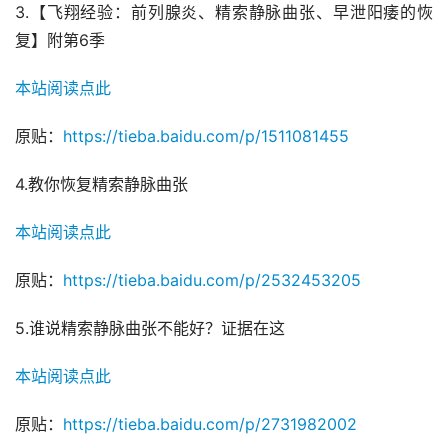
3.【飞翔经验：前列腺炎、精索静脉曲张、早泄阳痿的恢
复】附第6季
本站阅读点此
原贴：
https://tieba.baidu.com/p/1511081455
4.教你恢复精索静脉曲张
本站阅读点此
原贴：
https://tieba.baidu.com/p/2532453205
5.谁说精索静脉曲张不能好？证据在这
本站阅读点此
原贴：
https://tieba.baidu.com/p/2731982002