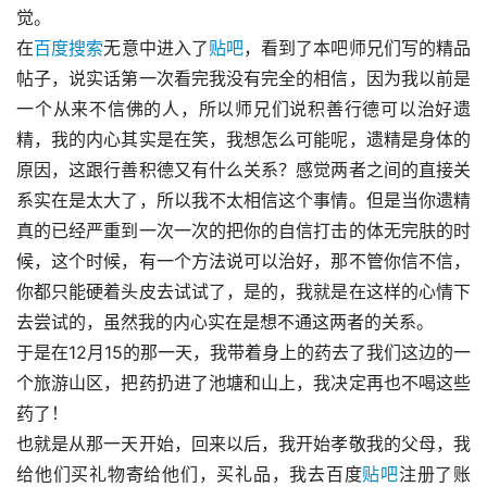
觉。
在
百度搜索
无意中进入了
贴吧
，看到了本吧师兄们写的精品
帖子，说实话第一次看完我没有完全的相信，因为我以前是
一个从来不信佛的人，所以师兄们说积善行德可以治好遗
精，我的内心其实是在笑，我想怎么可能呢，遗精是身体的
原因，这跟行善积德又有什么关系？感觉两者之间的直接关
系实在是太大了，所以我不太相信这个事情。但是当你遗精
真的已经严重到一次一次的把你的自信打击的体无完肤的时
候，这个时候，有一个方法说可以治好，那不管你信不信，
你都只能硬着头皮去试试了，是的，我就是在这样的心情下
去尝试的，虽然我的内心实在是想不通这两者的关系。
于是在12月15的那一天，我带着身上的药去了我们这边的一
个旅游山区，把药扔进了池塘和山上，我决定再也不喝这些
药了！
也就是从那一天开始，回来以后，我开始孝敬我的父母，我
给他们买礼物寄给他们，买礼品，我去百度
贴吧
注册了账