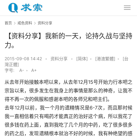
首页
戒色资料
资料分享
【资料分享】我新的一天，论持久战与坚持
力。
2015-09-08 14:42
•
资料分享
•
[简体]
•
[港澳繁體]
•
[台
灣正體]
字号:
A-
•
A+
从去年开始接触本吧以来，从去年12月15号开始力行本吧之
宗旨以来，很多发生在我身上的事情是那么的神奇，让我不
得不再一次的佩服和感谢本吧的各师兄和吧主们。
去年12月以前，我一个月的遗精情况是6-7次，而且那时候
我一直相信着只有喝药才能真正的治好这个病，所以我花了
很多钱在药上面，直到我吃了几个月的中药，吃了很多很多
的药之后，发现遗精根本就治不好的时候，我有种绝望的感