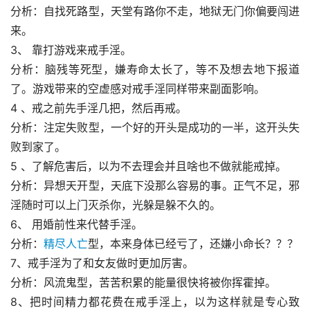
分析：自找死路型，天堂有路你不走，地狱无门你偏要闯进
来。
3、 靠打游戏来戒手淫。
分析：脑残等死型，嫌寿命太长了，等不及想去地下报道
了。游戏带来的空虚感对戒手淫同样带来副面影响。
4 、戒之前先手淫几把，然后再戒。
分析：注定失败型，一个好的开头是成功的一半，这开头失
败到家了。
5 、了解危害后，以为不去理会并且啥也不做就能戒掉。
分析：异想天开型，天底下没那么容易的事。正气不足，邪
淫随时可以上门灭杀你，光躲是躲不久的。
6、 用婚前性来代替手淫。
分析：
精尽人亡
型，本来身体已经亏了，还嫌小命长？？？
7、戒手淫为了和女友做时更加厉害。
分析：风流鬼型，苦苦积累的能量很快将被你挥霍掉。
8、把时间精力都花费在戒手淫上，以为这样就是专心致