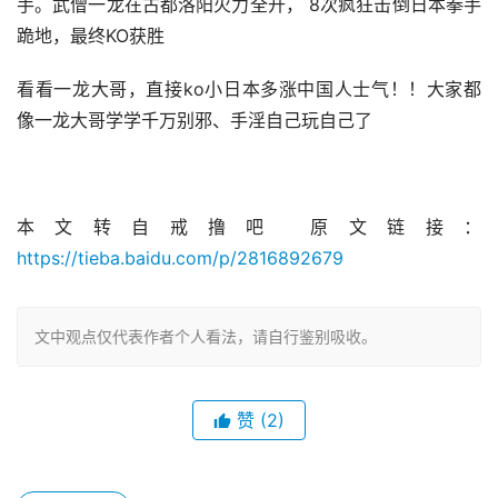
手。武僧一龙在古都洛阳火力全开， 8次疯狂击倒日本拳手
跪地，最终KO获胜
看看一龙大哥，直接ko小日本多涨中国人士气！！大家都
像一龙大哥学学千万别邪、手淫自己玩自己了
本文转自戒撸吧 原文链接：
https://tieba.baidu.com/p/2816892679
文中观点仅代表作者个人看法，请自行鉴别吸收。
赞
(2)