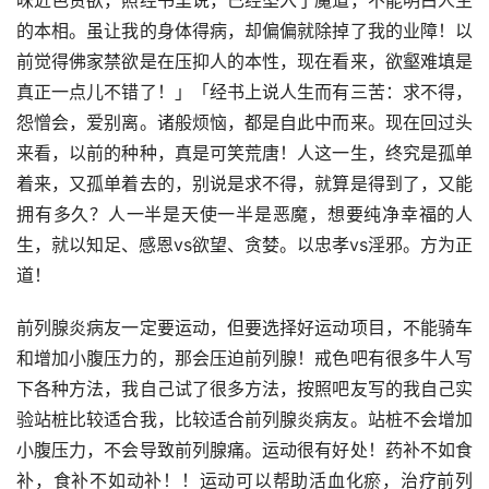
味近色贪欲，照经书里说，已经坠入了魔道，不能明白人生
的本相。虽让我的身体得病，却偏偏就除掉了我的业障！以
前觉得佛家禁欲是在压抑人的本性，现在看来，欲壑难填是
真正一点儿不错了！」「经书上说人生而有三苦：求不得，
怨憎会，爱别离。诸般烦恼，都是自此中而来。现在回过头
来看，以前的种种，真是可笑荒唐！人这一生，终究是孤单
着来，又孤单着去的，别说是求不得，就算是得到了，又能
拥有多久？人一半是天使一半是恶魔，想要纯净幸福的人
生，就以知足、感恩vs欲望、贪婪。以忠孝vs淫邪。方为正
道！
前列腺炎病友一定要运动，但要选择好运动项目，不能骑车
和增加小腹压力的，那会压迫前列腺！戒色吧有很多牛人写
下各种方法，我自己试了很多方法，按照吧友写的我自己实
验站桩比较适合我，比较适合前列腺炎病友。站桩不会增加
小腹压力，不会导致前列腺痛。运动很有好处！药补不如食
补，食补不如动补！！运动可以帮助活血化瘀，治疗前列