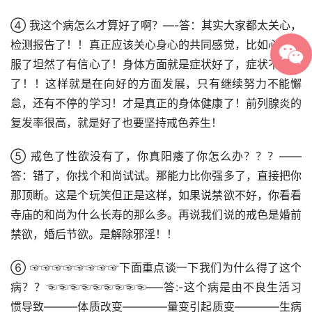
④ 我这个病怎么才算好了啊？—-答：其实大家都太关心，
检测报告了！！真正应该关心身心的共同感觉，比如心里舒
服了坦然了有信心了！身体方面就是症状好了，症状不明显
了！！这样就是在向好的方面发展，只有继续努力不能懈
怠，还有不停的学习！才是真正的身体健康了！前列腺炎的
复发率很高，就是好了也要坚持戒色养生！
⑤ 戒色了性欲没有了，你真阳痿了你怎么办？？？——
答：错了，你找个和尚试试。那能力比你强多了，直接把你
那顶断。这是个玩笑但正是这样，如果说禁欲不好，你看看
寺庙的和尚为什么长寿的那么多。再说我们说的戒色是婚前
禁欲，婚后节欲。是解除邪淫！！
⑥ ☞☞☞☞☞☞☞☞下面重点谈一下我们为什么得了这个
病？？☜☜☜☜☜☜☜☜☜—–答:-这个病是由不良生活习
惯导致———体质改变————量变引起质变————生病