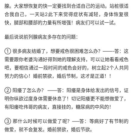
腺。大家想恢复的快一定要找到合适自己的运动。站桩很适
合我自己，一天站2此下来觉得症状有减轻，身体恢复很
快，腿部和腰部的力量有所增强！病友们可以试一试。
最后说说前列腺病友多存在的问题：
① 很多病友结婚了，想要戒色很困难怎么办？——-答：这
需要跟你老婆沟通好得到她的理解支持，可以让她看看戒色
吧，要相信通过一段时间的戒色会好的，树立起2个人共同
努力的信心！婚前禁欲，婚后节制，这才是正道！！
② 阳痿了怎么办？ ——答：阳痿是身体给发出的信号，证
明你纵欲过度身体需要休息了！切记阳痿更不能想做爱了，
有阳痿吃伟哥的病友，直接挂的，糖尿病的中风的！
③ 那什么时候可以做爱了呢？—–答：等病好了有节制的
做爱，就不会复发。婚前禁欲，婚后节欲。