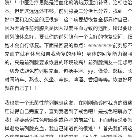
院！！中医治疗思路是活血化瘀清热历湿加补肾，治标也治
本。但是这远远还不够，前列腺要三分治七分养，找到一个
好中医和治愈差的还很多！这个病要想恢复全都靠你自己。
因为无菌性前列腺炎是因为过度充血导致的遇阻，所以要让
前列腺休息好，要让你的前列腺有一个良好的恢复空间，细
胞才会自行修复。下面是回复的重点：☞☞☞☞☞前列腺不
充血它就有休息和自我修复的环境！身体的回复能力很强
的，只是前列腺要求恢复的环境较高！前列腺病友一定想尽
一切办法避免前列腺充血，包括手淫、yy、做爱、憋尿、长
时间骑车、熬夜、久坐、辛辣、啤酒、香烟等等。恢复好坏
就在自己了！！
我也是一个无菌性前列腺炎病友，在刚刚确诊时我真的很迷
茫觉得自己完蛋了，直到我遇到了戒色吧！是戒色吧解救了
我！我要感谢戒色吧感谢戒色吧的前辈们。下面继续说要怎
样避免前列腺充血，我自己知道真的很难！！首先我们得这