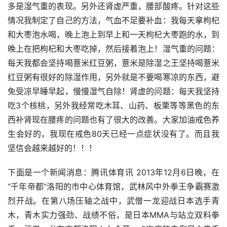
多是湿气重的表现。另外还肾虚严重，腰部酸疼。针对这些
情况我制定了自己的方法，气血不足要补血：我每天拿枸杞
和大枣泡水喝，晚上泡上到早上和一天枸杞大枣跑的水，到
晚上在把枸杞和大枣吃掉，然后接着泡上！湿气重的问题：
每天我都会坚持喝薏米红豆粥，薏米是除湿之王坚持喝薏米
红豆粥有很好的除湿作用，另外就是不要喝寒凉的东西，避
免受凉早睡早起，慢慢湿气自除！肾虚的问题：每天我坚持
吃3个核桃，另外我经常吃木耳、山药、板栗等等黑色的东
西补肾现在腰疼的问题也有了很大的改善。大家加油戒色养
生会好的，我现在戒色80天已经一点症状没有了。而且我
坚信会越来越好的！！！
下面是一个新闻消息：腾讯体育讯 2013年12月6日晚，在
“千年帝都”洛阳的市中心体育馆，武林风中外拳王争霸赛激
烈开战。在第八场压轴之战中，武僧一龙迎战日本选手青
木，青木实力强劲、战绩不俗，是日本MMA与站立双料拳