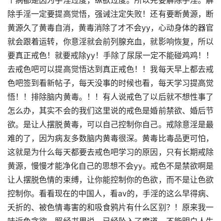
个病都是因为手淫过度，纵欲过度。所以先要解除手淫。解
除手淫一定要提高觉悟，强诫注定失败！还有要断黄源，断
黄源久了黄毒自消，黄毒消除了才不会yy，心动身体的器官
就会跟着运转，你意淫就会前列腺充血，就影响恢复，所以
要真正戒色！就要戒除yy！手除了尿尿一定不能碰鸡鸡！！
去戒色吧可以提高觉悟达到真正戒色！！我每天早上都去戒
色吧签到看新帖子，每天没事的时候也看，每天学习提高觉
悟！！排除脑内黄毒。！！有人说戒色了以后就不想性事了
怎么办，其实不会的我们这里说的戒色是婚前禁欲、婚后节
欲。是让人摆脱黄毒，可以自己控制你自己。戒除意淫是最
难的了，因为病友多数脑内黄毒很深。黄毒比毒品更可怕，
这就是为什么每天都要去戒色吧学习的原因，只有长期戒除
黄源，慢慢才能净化自己的思想不会yy。戒色不是禁欲啊是
让人摆脱色情的束缚，让你能控制你的色欲，而不是让色欲
控制你。看看现在的中国人，看av的，手淫的这么早得病、
夭折的、被色情毒害的和吸食鸦片有什么区别？！原来我一