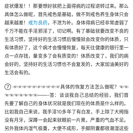
症状爆发！！那要想好就把上面得病的过程逆转过来。那么
具体怎么做呢，首先戒色是基础，做不到戒色养生身体只会
越来越差！
戒为良药
，不泄为补。身体得病已经非常虚弱了
千万不能在手淫邪淫了，切记啊。有了基础就要改变不良的
生活习惯，坚持好的生活习惯后慢慢就会改变你的体质，只
有体质好了，这个病才会慢慢恢复，每天往健康的银行里一
点一点存钱，量变多了会有质变的！体质改变了，我们的病
会好的，坚持好的生活习惯也不会复发的，大家加油美好的
生活会有的。
⑦ ☞☞☞☞☞☞☞☞☞☞具体的恢复方法怎么做呢？☜☜
☜☜☜☜☜☜☜——-答：谈谈我自己总结的经验，我们首
先要了解自己的身体状况就是我们现在的体质是什么样的。
比如我自己来说，我手淫10多年了有白发，手上除了大拇指
没有月牙，深蹲一会起来就眼前一片黑，严重的气血不足。
另外我体内湿气极重，大便不成形，手脚阴囊都很潮湿这些