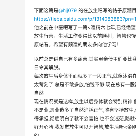
下面这篇是
@hjj079
 的在放生吧写的帖子原题
https://tieba.baidu.com/p/1314083883?pn=
他之前在中医吧写了一篇<遗精六七年,已经绝
放生行善，生活工作变得比以前顺利，智慧也慢
原帖看。希望有频遗的朋友多向他学习！
以前总是讲自己有多痛苦,其实冤亲债主们要比我
日令其解脱。
每次放生后身体里面就多了一股正气,就像沐浴在
太苛刻了,总是不敢多放,怕钱不够,现在总有一
自然
现在情况就是这样,放生以后身体就会特别精神,
不是业,恶业造多了自然消耗正气,唯有坚持放生
得承担,彻底明白了就不会害怕,也不会迷茫,路
好开心哈,我发觉放生可以开智慧,放生后听<金
的。