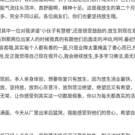
股气流往头顶冲，真舒服啊，精神十足。这是我放生的第二个月
多，完全不同以前。各位病友们，你们也要坚持放生哦。
其中一位对我讲道”小伙子有慧根”,还是很受鼓励的.放生到现在
看到那两位出家人的时候我真的有跟他们后面走的冲动,呵呵.最初
不容易哦,其实每个人都有善的一面,只是业障太重掩盖了善心而已,
哈,反正我觉得自己现在很开心,我会继续放生,多多学习佛法,南无
现前。本人亲身体验，想要恢复只有放生，因为放生消业最快，
放，坚持放，放到心灰意冷，放到悲泣绝望，绝望后又有希望，
无常，让你感受到其实这一切都是假象，你以为每天都真实的活
满面，今天从厂里出来后猛哭，我能感受到他们的悲心，希望自