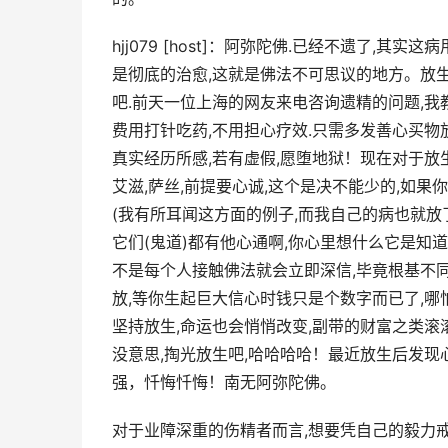
hjj079 [host]：阿弥陀佛.已经不遗了,其
是彻底的治愈,这就是佛法不可思议的地方。放生
吧.前天一位上海的网友来电咨询遗精的问题,我
费用打针吃药,不用担心疗效.只需多发善心买物
真实经历所感,若有虚假,愿堕地狱！现在对于放
艾滋,萨丝,前提要心诚,这个是决不能少的,如
(我有所耳闻这方面的例子,而我自己的病也就放
它们(鬼道)都有他心通啊,你心里想什么它是知道
不是每个人接触佛法就会立即深信,毕竟根基不
放,等你生起巨大信心时钱只是个数字而已了,哪
坚持放生,命运也会悄悄改变,副带的财富之类滚
没意思,掏光放生吧,哈哈哈哈！最近放生后发
强，忏悔忏悔！南无阿弥陀佛。
对于业障深重的伤精者而言,想要凭自己的毅力