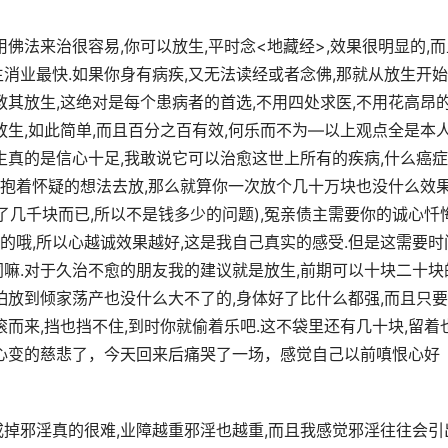
实这病用佛法来治很容易,你可以放生,平时念<地藏经>,效果很明显的,
消业最快.如果你身有病疾,又无法读经或者念佛,那就从放生开始
教其放生,这绝对是每个患病者的首选,不用四处求医,不用花高昂
放生,如此简单,而且百分之百有效,何乐而不为—以上观点全是本
生真的是信心十足,我敢说它可以治愈这世上所有的疾病,什么癌症
果你抱着怀疑的想法去放,那么就算你一次放个几十万块也没什么效
了几千块而已,所以不是钱多少的问题),冤亲债主需要你的诚心忏悔
的哦,所以心越诚效果越好,这是我自己真实的感受.但是这需要时
同嘛.对于久治不愈的朋友我的建议就是放生,前期可以十块二十块
怕放到倾家荡产也没什么大不了的,身体好了比什么都强,而且只
滚而来,挡也挡不住,到时你就偷着乐吧.这不袋里还有几十块,留着
现心变的慈悲了，今天回来后痛哭了一场，感觉自己以前嗔恨心好
戒掉邪淫真的很难,业障越重邪淫也越重,而且我感觉邪淫往往会引