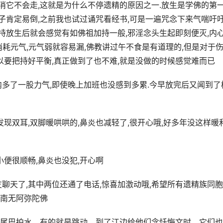
不消它不会走,这就是为什么不停遗精的原因之一.放生是学佛的第
房子肯定易倒,之前我也试过诵咒看经书,可是一遍咒念下来气喘吁
坚持放生后就会感觉有如佛祖加持一般,邪淫念头生起即刻便灭,内
很消耗元气,元气弱就容易漏,佛教讲过午不食是有道理的,但是对于
以要把持好平衡,真正做到了也不难,就是没做的时候感觉难而已
内多了一股力气,即使晚上加班也没感到多累.今早放完后又闻到了
发现双耳,双脚暖哄哄的,鼻炎也减轻了,很开心哦,好多年没这样暖
小便很顺畅,鼻炎也没犯,开心啊
聊天了,其中两位还通了电话,惊喜加激动哦,希望所有遗精族同
,南无阿弥陀佛
尾巴拍水，有的就是跳动。到了江边给他们念忏悔文时，它们也