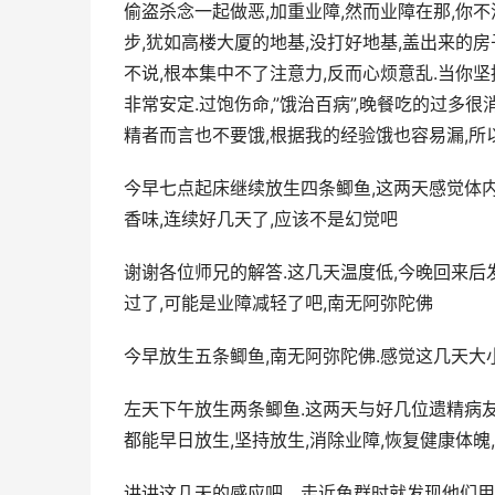
偷盗杀念一起做恶,加重业障,然而业障在那,你
步,犹如高楼大厦的地基,没打好地基,盖出来的
不说,根本集中不了注意力,反而心烦意乱.当你
非常安定.过饱伤命,”饿治百病”,晚餐吃的过多
精者而言也不要饿,根据我的经验饿也容易漏,所
今早七点起床继续放生四条鲫鱼,这两天感觉体
香味,连续好几天了,应该不是幻觉吧
谢谢各位师兄的解答.这几天温度低,今晚回来后
过了,可能是业障减轻了吧,南无阿弥陀佛
今早放生五条鲫鱼,南无阿弥陀佛.感觉这几天大
左天下午放生两条鲫鱼.这两天与好几位遗精病友
都能早日放生,坚持放生,消除业障,恢复健康体魄
讲讲这几天的感应吧。走近鱼群时就发现他们用