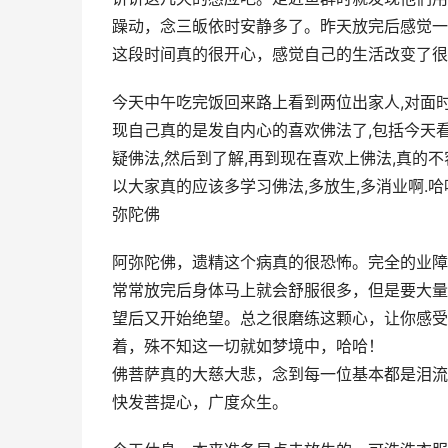
躁动，念三皈依时安静多了。昨天放完后感觉一
这段时间真的很开心，感觉自己的生活改变了很
今天中午吃完饭回来路上看到两位出家人,对面时
现自己真的是发自内心的喜欢佛法了,包括今天
疑佛法,然后到了解,再到现在喜欢上佛法,真的
以大家真的应该多学习佛法,多放生,多消业啊.哈
弥陀佛
阿弥陀佛，遗精这个病真的很恐怖。完全的业障
常常放完后身体马上就会舒服很多，但是要大量
望后又开始绝望。总之很磨练这颗心，让你感受
着，殊不知这一切就如梦境中，哈哈！
佛菩萨真的大慈大悲，念到每一位基本都是泪流
快发菩提心，广度众生。