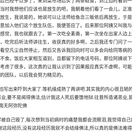
后已经十点多了，来到菜市场后买了两条鲶鱼，到江边时看到一
当时我想他们应该也是放生的吧，我朝着他们看了一会儿，正准
放生，我说是的，她说可以让法师给鱼念三皈依后再放生，于是
意加入他们这个放生队伍，我便答应了。后来那位阿姨又叫我与
感觉，我也就跟去了。第一次吃全素斋，第一次坐在出家人边上
，吃完后听法师讲往生，收获真的好多啊，之后我还专门问了一
看空凡尘自然停止，然后又告诉我回向时可以多会向给同等病的
不食。饭后大家相互道别，且都留下的电话号码，那位阿姨说下
考虑了很多，这次真的让我认识到了因果报应真实不虚啊，可能
的团队，以后我会努力精见的。
我怕写出来吓到大家了.等机缘成熟了再讲吧.其实我的内心很丑陋的
业,要不是闻得佛法,估计我这人死后要堕地狱.往昔所造诸恶业,
.南无阿弥陀佛
样被自己毁了,每次想到当初病时的痛楚我都会流眼泪,我觉得自己
谢这段经历,没有这段经历我就不会结缘佛法,所以真的是佛法难得