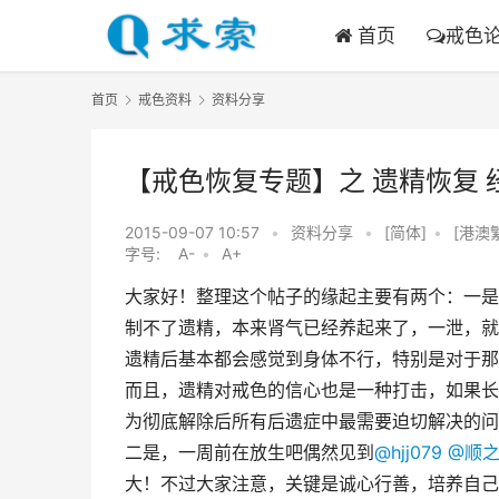
首页
戒色
首页
戒色资料
资料分享
【戒色恢复专题】之 遗精恢复 
2015-09-07 10:57
•
资料分享
•
[简体]
•
[港澳
字号:
A-
•
A+
大家好！整理这个帖子的缘起主要有两个：一是
制不了遗精，本来肾气已经养起来了，一泄，就
遗精后基本都会感觉到身体不行，特别是对于那
而且，遗精对戒色的信心也是一种打击，如果长
为彻底解除后所有后遗症中最需要迫切解决的问
二是，一周前在放生吧偶然见到
@hjj079
@顺
大！不过大家注意，关键是诚心行善，培养自己