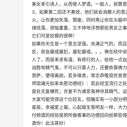
美女来引诱人，从而使人梦遗。一般人，就算意
3、如果第二招还不奏效，他们就会消磨人的意
火，让你更加失落、颓废，同时再让你在头脑中不
绪低落、烦恼重重，又不停地浮想那些男女之事
它们可是狡猾的很啊！
如果你天生是一个意志坚强，充满正气的，而且
反，就会屡戒屡犯，屡犯屡戒。。。佛在经中说
人了，而是来求有道、有修行的人，给他一点血
战胜啖精气鬼，不可以只靠人力，还要依靠佛力
菩萨，便得离欲。若多嗔恚，常念恭敬观世音菩
师琉璃光如来本愿功德经》：若此经宝流行之处
是处无复横死；亦复不为诸恶鬼神夺其精气，设
大家可能觉得这个比较玄，但确实有一小部分吧
星辰，幸福爱上猫，心起缘生等吧友一样，大力
付频遗的经验是把所做善事的功德回向给那些侵
激你！此法甚妙）