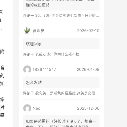
确的戒色道路
点
评论于
36、80后老会员实践七部曲百日经验谈兼苦口忠言
情
，
管理员
2026-02-10
欢迎回家
附
评论于
老戒友谈：你为什么戒不掉
音
1836411547
2026-01-09
药
怎么发贴
知
评论于
欲念关，是戒色的拦路虎,这关是必须过的
像
对
Neo
2025-12-06
感
如果是怂恿的（好长时间没lu了，想来一