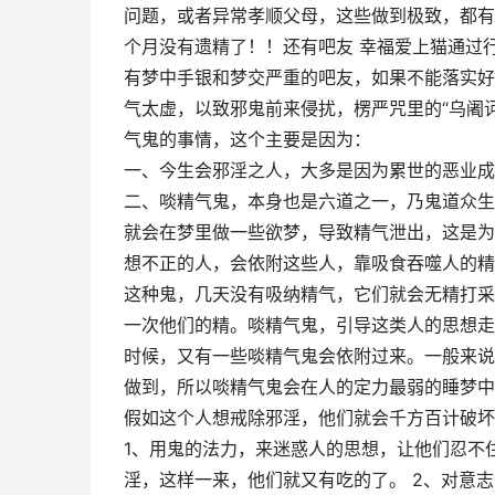
问题，或者异常孝顺父母，这些做到极致，都有
个月没有遗精了！！还有吧友 幸福爱上猫通过
有梦中手银和梦交严重的吧友，如果不能落实好
气太虚，以致邪鬼前来侵扰，楞严咒里的“乌阇
气鬼的事情，这个主要是因为：
一、今生会邪淫之人，大多是因为累世的恶业成
二、啖精气鬼，本身也是六道之一，乃鬼道众生
就会在梦里做一些欲梦，导致精气泄出，这是为
想不正的人，会依附这些人，靠吸食吞噬人的精
这种鬼，几天没有吸纳精气，它们就会无精打采
一次他们的精。啖精气鬼，引导这类人的思想走
时候，又有一些啖精气鬼会依附过来。一般来说
做到，所以啖精气鬼会在人的定力最弱的睡梦中
假如这个人想戒除邪淫，他们就会千方百计破坏
1、用鬼的法力，来迷惑人的思想，让他们忍不
淫，这样一来，他们就又有吃的了。 2、对意