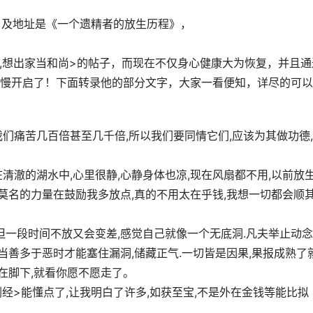
目及地址是《一个遗精者的放生历程》，
1
望,想出家当和尚>的帖子，而现在不仅身心健康大为恢复，并且通
慢开启了！下面转录他的部分文字，大家一看便知，详尽的可以
们痛苦几百倍甚至几千倍,所以我们要同情它们,应该为其做功德
清澈的湖水中,心里很静,心静身体也凉,现在风扇都不用,以前放
股莫名的力量在鼓励我多放点,真的不用太在乎钱,我想一切都会顺
但一段时间不放又会变差,感觉自己就像一个无底洞.凡夫举止动
,当善多于恶时才能塞住漏洞,储藏正气.一切皆是因果,果报成熟了
就在脚下,就看你愿不愿走了。
刚经>能懂点了,让我明白了许多,如获至宝,不是外在金钱等能比拟