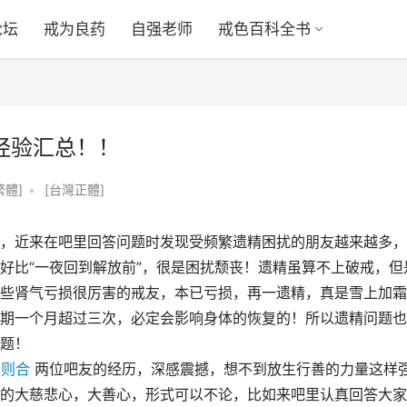
论坛
戒为良药
自强老师
戒色百科全书
经验汇总！！
繁體]
•
[台灣正體]
，近来在吧里回答问题时发现受频繁遗精困扰的朋友越来越多，
好比“一夜回到解放前”，很是困扰颓丧！遗精虽算不上破戒，但
些肾气亏损很厉害的戒友，本已亏损，再一遗精，真是雪上加霜
期一个月超过三次，必定会影响身体的恢复的！所以遗精问题也
题！
之则合
 两位吧友的经历，深感震撼，想不到放生行善的力量这样
的大慈悲心，大善心，形式可以不论，比如来吧里认真回答大家