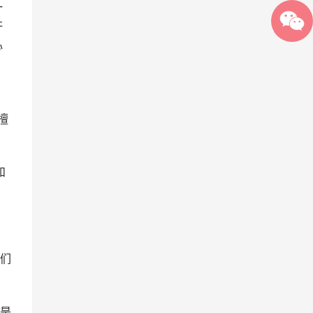
一
吁
心
伤
檀
和
胞们
是