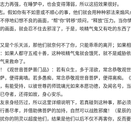
志力再强，在睡梦中，也会变得薄弱，所以这招效果很好。
志。假如你有不如意或不顺心的事，他们就会用种种邪法来煽风
停地幻想不良的画面，“帮”你“转移”烦闷，“释放”压力。当你
的画面，就会忍不住去邪淫了，于是，啖精气鬼又有吃的东西了
又是个乐天派，那他们就奈何不了你，只能乖乖的离开；如果相
：如果人都守五戒十善，这种啖精气鬼就会饿死，就不是威胁依
气来救命了。
！《观世音菩萨普门品》：若有众生，多于淫欲，常念恭敬观世
萨，便得离嗔。若多愚痴，常念恭敬观世音菩萨，便得离痴。《
，有能受持，以彼世尊药师琉璃光如来本愿功德，及闻名号，当
已夺者，还得如故，身心安乐。
友亲身经历过，所以这里详细说明下，若真碰到这种事，那必须
行善尽孝，并借助佛菩萨的加持，自然可以战胜邪魔！（星辰的
扰你的阴灵以超度他们，结果是他们以后不仅不再害你，反而要