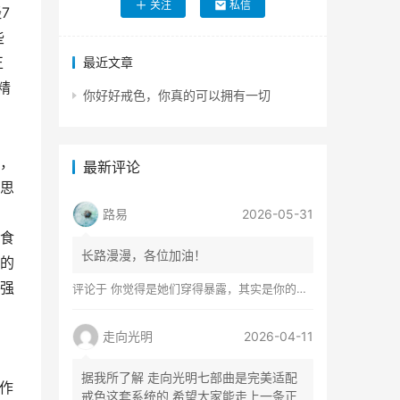
关注
私信
7
些
正
最近文章
精
你好好戒色，你真的可以拥有一切
着，
最新评论
思
路易
2026-05-31
食
长路漫漫，各位加油！
的
强
评论于
你觉得是她们穿得暴露，其实是你的心在着火
走向光明
2026-04-11
据我所了解 走向光明七部曲是完美适配
作
戒色这套系统的 希望大家能走上一条正