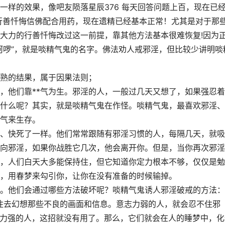
一样的效果，像吧友陨落星辰376 每天回答问题上百，现在已经
行善忏悔信佛配合用药，现在遗精已经基本正常！尤其是对于那
大力的行善忏悔改过这一前提，靠其他方法基本很难恢复!因为
诃啰”，就是啖精气鬼的名字。佛法劝人戒邪淫，但比较少讲明啖
熟的结果，属于因果法则；
，他们靠**气为生。邪淫的人，一般过几天又想了，如果强忍
什么呢？其实，就是啖精气鬼在作怪。啖精气鬼，最喜欢邪淫、
气来生存。
、快死了一样。他们常常跟随有邪淫习惯的人，每隔几天，就吸
向邪淫，如果你战胜它几次，他会离开你。但是，当你再次邪淫
，人们白天大多能保持住，但它知道你定力根本不够，仅仅是勉
，用春梦来勾引你，让你在没有准备的时候输掉。
。他们会通过哪些方法破坏呢？啖精气鬼诱人邪淫破戒的方法： 
住去幻想那些不良的画面和信息。意志力弱的人，就会忍不住邪
志力强的人，这招就没有用了。那么，它们就会在人的睡梦中，化