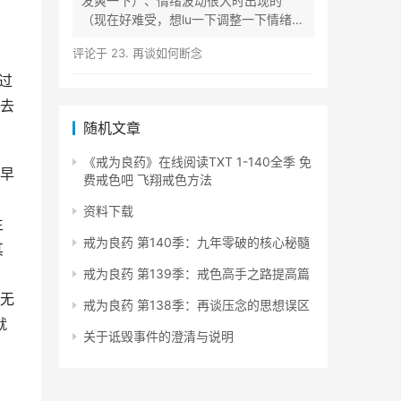
发爽一下）、情绪波动很大时出现的
（现在好难受，想lu一下调整一下情绪）
等...
评论于
23. 再谈如何断念
过
去
随机文章
《戒为良药》在线阅读TXT 1-140全季 免
,早
费戒色吧 飞翔戒色方法
资料下载
生
戒为良药 第140季：九年零破的核心秘髓
其
戒为良药 第139季：戒色高手之路提高篇
念无
戒为良药 第138季：再谈压念的思想误区
就
关于诋毁事件的澄清与说明