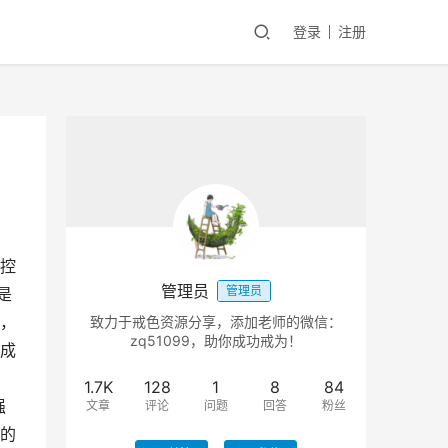
登录
注册
控
管理员
管理员
是
，
致力于戒色资源分享，添加老师的微信：
zq51099，助你成功戒为！
成
1.7K
128
1
8
84
强
文章
评论
问题
回答
粉丝
的