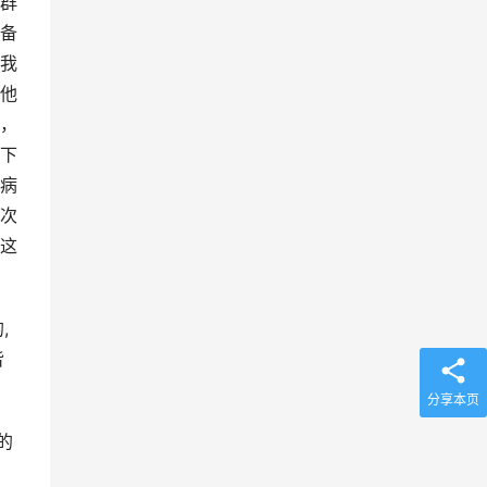
群
备
我
他
，
下
病
次
这
,
皆
分享本页
的