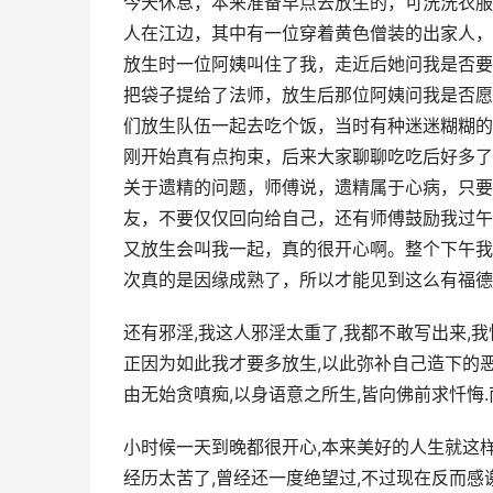
今天休息，本来准备早点去放生的，可洗洗衣服
人在江边，其中有一位穿着黄色僧装的出家人，
放生时一位阿姨叫住了我，走近后她问我是否要
把袋子提给了法师，放生后那位阿姨问我是否愿
们放生队伍一起去吃个饭，当时有种迷迷糊糊的
刚开始真有点拘束，后来大家聊聊吃吃后好多了
关于遗精的问题，师傅说，遗精属于心病，只要
友，不要仅仅回向给自己，还有师傅鼓励我过午
又放生会叫我一起，真的很开心啊。整个下午我
次真的是因缘成熟了，所以才能见到这么有福德
还有邪淫,我这人邪淫太重了,我都不敢写出来,
正因为如此我才要多放生,以此弥补自己造下的恶
由无始贪嗔痴,以身语意之所生,皆向佛前求忏悔
小时候一天到晚都很开心,本来美好的人生就这
经历太苦了,曾经还一度绝望过,不过现在反而感