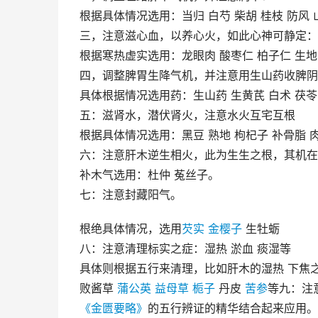
根据具体情况选用：当归 白芍 柴胡 桂枝 防风 
三，注意滋心血，以养心火，如此心神可静定：
根据寒热虚实选用：龙眼肉 酸枣仁 柏子仁 生地 
四，调整脾胃生降气机，并注意用生山药收脾阴
具体根据情况选用药：生山药 生黄芪 白术 茯苓 
五：滋肾水，潜伏肾火，注意水火互宅互根
根据具体情况选用：黑豆 熟地 枸杞子 补骨脂 肉
六：注意肝木逆生相火，此为生生之根，其机在
补木气选用：杜仲 菟丝子。
七：注意封藏阳气。
根绝具体情况，选用
芡实
金樱子
生牡蛎
八：注意清理标实之症：湿热 淤血 痰湿等
具体则根据五行来清理，比如肝木的湿热 下焦
败酱草
蒲公英
益母草
栀子
丹皮
苦参
等九：注
《金匮要略》
的五行辨证的精华结合起来应用。