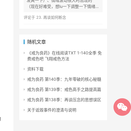
发爽一下）、情绪波动很大时出现的
（现在好难受，想lu一下调整一下情绪）
等...
评论于
23. 再谈如何断念
随机文章
《戒为良药》在线阅读TXT 1-140全季 免
费戒色吧 飞翔戒色方法
资料下载
戒为良药 第140季：九年零破的核心秘髓
戒为良药 第139季：戒色高手之路提高篇
戒为良药 第138季：再谈压念的思想误区
关于诋毁事件的澄清与说明
的