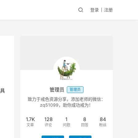
登录
注册
管理员
管理员
具
致力于戒色资源分享，添加老师的微信：
zq51099，助你成功戒为！
1.7K
128
1
8
84
文章
评论
问题
回答
粉丝