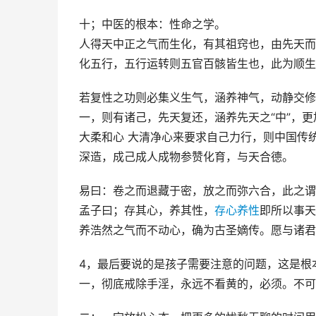
十；中医的根本：性命之学。
人得天中正之气而生化，有其祖窍也，由先天而
化五行，五行运转则五官百骸皆生也，此为顺生
若复性之功则必集义生气，涵养神气，动静交修
一，则有诸己，先天复还，涵养先天之“中”，
大柔和心 大清净心来要求自己力行，则中国传
深造，成己成人成物参赞化育，与天合德。
易曰：卷之而退藏于密，放之而弥六合，此之谓
孟子曰；存其心，养其性，
存心养性
即所以事天
养浩然之气而不动心，确为古圣嫡传。愿与诸君
4，最后要说的是孩子需要注意的问题，这是根
一，彻底戒除手淫，永远不看黄的，必须。不可