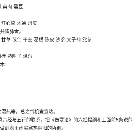
山萸肉 黑豆
灯心草 木通 丹皮
并降肺金。
甘草 苡仁 干姜 葛根 陈皮 沙参 太子神 党参
桂 熟附子 泽泻
木：
之湿热等，总之气机宜宣达。
意六经与五行的联系。把《伤寒论》的六经提纲和上面前5条说
做到表里虚实寒热阴阳的协调。