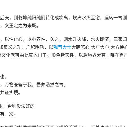
后天，则乾坤纯阳纯阴转化成坎离，坎离水火互宅，运转一气则
，文王定之为未既。
，以性止心，以心养性，久之，则水升火降，水火即济，三家归
更加集义之功，广积阴功，以
观音大士
大慈悲心 大广大心 大方便
统文化就可由此真入门了。形色皆天性，以后境界无穷，唯在自
也。
，万物兼备于我，吾养浩然之气。
共证实境。
本，否则没法好的
有一次。