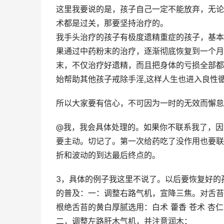
这里我要说的是，孩子自己一定不能放弃，无论
术都是过关，那要坚持治疗的。
我手头治疗的孩子有极度遗精重症的孩子，基本
果通过中药粉末的治疗，逐渐彻底恢复到一个月
末，不仅治疗好遗精，而且把身体的亏损全部都
始帮助其他孩子戒除手淫,这样人生也进入良性
所以大家要有信心，不可因为一时的无效而懈怠
@我，我会具体处理的。如果你不联系我了，因
要主动。切记了。第一次给药吃了没作用也要联
折和波动的到达最后终点的。
3，具体的例子我这里不说了。以后要恢复好的
的普及：一：调整右路气机，宣降三焦。对舌苔
根绝舌苔的黄白厚腻选用：白术 藿香 苍术 杏仁 
二，调整左路肝木气机，并注意润木：