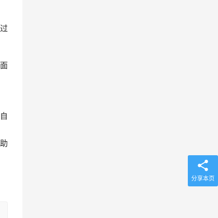
过
面
自
助
分享本页