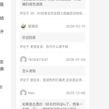
医
确的戒色道路
评论于
36、80后老会员实践七部曲百日经验谈兼苦口忠言
结
管理员
2026-02-10
开
欢迎回家
评论于
老戒友谈：你为什么戒不掉
1836411547
2026-01-09
定
曲
怎么发贴
评论于
欲念关，是戒色的拦路虎,这关是必须过的
识
Neo
2025-12-06
如果是怂恿的（好长时间没lu了，想来一