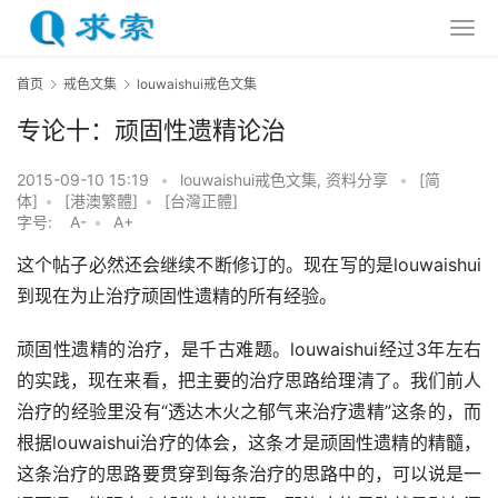
首页
戒色文集
louwaishui戒色文集
专论十：顽固性遗精论治
2015-09-10 15:19
•
louwaishui戒色文集
,
资料分享
•
[简
体]
•
[港澳繁體]
•
[台灣正體]
字号:
A-
•
A+
这个帖子必然还会继续不断修订的。现在写的是louwaishui
到现在为止治疗顽固性遗精的所有经验。
顽固性遗精的治疗，是千古难题。louwaishui经过3年左右
的实践，现在来看，把主要的治疗思路给理清了。我们前人
治疗的经验里没有“透达木火之郁气来治疗遗精”这条的，而
根据louwaishui治疗的体会，这条才是顽固性遗精的精髓，
这条治疗的思路要贯穿到每条治疗的思路中的，可以说是一