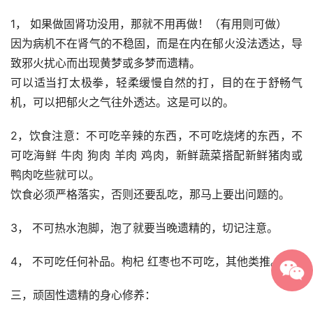
1， 如果做固肾功没用，那就不用再做！（有用则可做）
因为病机不在肾气的不稳固，而是在内在郁火没法透达，导
致邪火扰心而出现黄梦或多梦而遗精。
可以适当打太极拳，轻柔缓慢自然的打，目的在于舒畅气
机，可以把郁火之气往外透达。这是可以的。
2，饮食注意：不可吃辛辣的东西，不可吃烧烤的东西，不
可吃海鲜 牛肉 狗肉 羊肉 鸡肉，新鲜蔬菜搭配新鲜猪肉或
鸭肉吃些就可以。
饮食必须严格落实，否则还要乱吃，那马上要出问题的。
3， 不可热水泡脚，泡了就要当晚遗精的，切记注意。
4， 不可吃任何补品。枸杞 红枣也不可吃，其他类推。
三，顽固性遗精的身心修养：