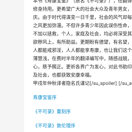
本书《寿康宝鉴》（原名《不可录》），在翻译
修身持用。更希望广大的社会大众及青年男女，
庆。由于时代得演变一日千里，社会的风气却每
之风更加弥漫。不但许多青少年因此误伤性命，
不加以拯救，个人，家庭及社会，均必将深受其
欲秽风上，有所助益。更期盼有德望，有名望，
人都能戒邪淫，人人都能享寿康，也让我们这个
薄慧浅，在费时半年的翻译编写中，随感战兢，
心，慈予赐正。更祈各界广为发心，对此书助印
及社会，也都获致安康幸福。
甲戌年仲秋译者隐名氏谨记[/su_spoiler] [/su_ac
寿康宝鉴序
《不可录》重刻序
《不可录》敦伦理序