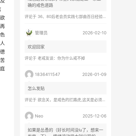
及
确的戒色道路
吉
评论于
36、80后老会员实践七部曲百日经验谈兼苦口忠言
欲
再
管理员
2026-02-10
色
人
欢迎回家
德
评论于
老戒友谈：你为什么戒不掉
苦
庭
1836411547
2026-01-09
怎么发贴
评论于
欲念关，是戒色的拦路虎,这关是必须过的
Neo
2025-12-06
如果是怂恿的（好长时间没lu了，想来一