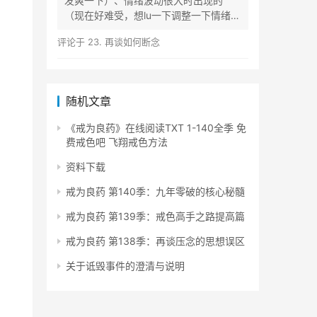
发爽一下）、情绪波动很大时出现的
（现在好难受，想lu一下调整一下情绪）
等...
评论于
23. 再谈如何断念
随机文章
《戒为良药》在线阅读TXT 1-140全季 免
费戒色吧 飞翔戒色方法
资料下载
戒为良药 第140季：九年零破的核心秘髓
戒为良药 第139季：戒色高手之路提高篇
戒为良药 第138季：再谈压念的思想误区
关于诋毁事件的澄清与说明