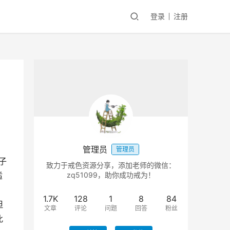
登录
注册
管理员
管理员
及子
致力于戒色资源分享，添加老师的微信：
适
zq51099，助你成功戒为！
1.7K
128
1
8
84
但
文章
评论
问题
回答
粉丝
此