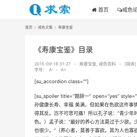
首页
戒色
首页
戒色文集
寿康宝鉴
《寿康宝鉴》目录
2015-09-18 01:27
•
寿康宝鉴
,
戒色资料
•
[简体]
字号:
A-
•
A+
[su_accordion class=””]
[su_spoiler title=”题辞一” open=”yes” sty
孙健康长寿、幸福 美满，但如果在色欲这件事
得其反。岂不可悲可痛！所以孔子说：“青少年
色。）孟子说：“最好的养心方法莫过于少欲。
也很少。”（养心者，莫善于寡欲。其为人也寡