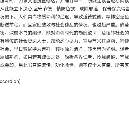
编写时，力求文语浅显畅达，并编订章节，盼能让读者轻易阅读
从此能立下决心,坚守节德，慎防色欲，戒除邪淫，保寿保康得
况愈下。人们崇尚物质功利的追逐，导致道德式微，精神空乏色
断送前程。而且家庭破散与社会秽乱的情况，也越趋严重。倘若
害。深愿本书的编译，能对消弭时代的颓靡欲习，及扭转社会的
有地位的社会贤达人士，都能悉心尽力，宣导节义打点滴，裨使
社会，早日转祸殃为吉祥，转秽浊为清净，转黑暗为光明。译者
屡加斟酌，如果若有疏误之处，尚祈各界仁者，怜我愚诚，鉴我
或翻印。另此书普遍流传，劝化救世，则不仅个人有幸，所有家
cordion]