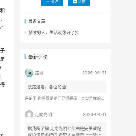
关注
私信
和
，
最近文章
=”
禁欲的人，生活就像开了挂
子
最新评论
是
致
路易
2026-05-31
而
得
长路漫漫，各位加油！
评论于
你觉得是她们穿得暴露，其实是你的心在着火
走向光明
2026-04-11
据我所了解 走向光明七部曲是完美适配
戒色这套系统的 希望大家能走上一条正