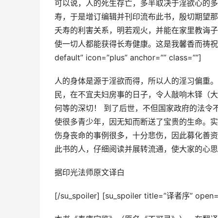
可以说，人的死生存亡，多半取决于淫欲心的多
寿，于是增订编辑并刊印流布此书，殷切期望那
夭寿的利害关系，明若观火，并能在家里教诲子
使一切人都能获得长寿健康。这是我馨香而祷祝的。[/su_spoi
default” icon=”plus” anchor=”” class=””]
人的身体是源于淫欲而得，所以人的淫习偏重。
民，在不宜夫妇房事的日子，令人敲响木铎（大
何等的深切！ 到了后世，不但国家政府的法令
使很多青少年，因无知而断送了宝贵的生命。实
伤身丧命的事例很多，十分悲伤，因此募化善资
此书的人，仔细阅读并展转流通，使大家的心思
据印光法师原文译白
[/su_spoiler] [su_spoiler title=”译者序” open=