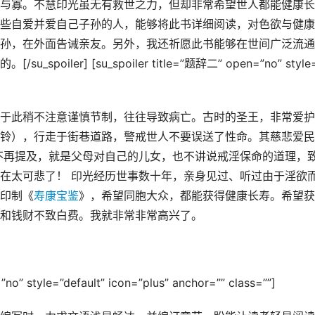
与寡。不慧印光虽无有救世之力，但却非常希望世人都能健康长
些自爱并爱自己子孙的人，能够将此书详细阅读，对色欲与健康
孙，在外面告诫亲友。另外，我还祈愿此书能够在世间广泛流通
ler] [su_spoiler title=”题辞二” open=”no” style
于此稍不注意谨慎节制，往往导致病亡。古时的圣王，非常爱护
铃），行走于街巷道路，警戒世人不要误送了性命。其慈悲爱民
不再提及，就是父母对自己的儿女，也不讲说戒淫保命的道理，
在太可悲了！ 印光经历世事数十年，亲身见过、听过由于淫欲
印制《
寿康宝鉴
》，希望同胞大众，都能获得健康长寿。希望获
和钱财不致白费。我就非常非常高兴了。
”no” style=”default” icon=”plus” anchor=”” class=””]