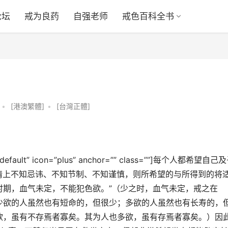
论坛
戒为良药
自强老师
戒色百科全书
•
[港澳繁體]
•
[台灣正體]
le=”default” icon=”plus” anchor=”” class=””]每个人都希望自己
情上不知忌讳、不知节制、不知谨慎，则所希望的与所得到的将
时期，血气未定，不能犯色欲。”（少之时，血气未定，戒之在
少欲的人虽然也有短命的，但很少；多欲的人虽然也有长寿的，
欲，虽有不存焉者寡矣。其为人也多欲，虽有存焉者寡矣。）因