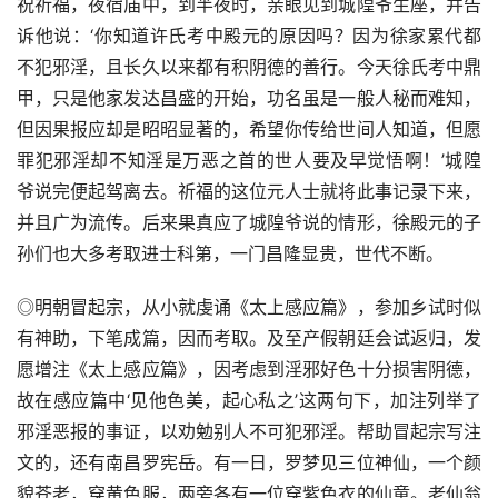
祝祈福，夜宿庙中，到半夜时，亲眼见到城隍爷生座，并告
诉他说：‘你知道许氏考中殿元的原因吗？因为徐家累代都
不犯邪淫，且长久以来都有积阴德的善行。今天徐氏考中鼎
甲，只是他家发达昌盛的开始，功名虽是一般人秘而难知，
但因果报应却是昭昭显著的，希望你传给世间人知道，但愿
罪犯邪淫却不知淫是万恶之首的世人要及早觉悟啊！’城隍
爷说完便起驾离去。祈福的这位元人士就将此事记录下来，
并且广为流传。后来果真应了城隍爷说的情形，徐殿元的子
孙们也大多考取进士科第，一门昌隆显贵，世代不断。
◎明朝冒起宗，从小就虔诵《太上感应篇》，参加乡试时似
有神助，下笔成篇，因而考取。及至产假朝廷会试返归，发
愿增注《太上感应篇》，因考虑到淫邪好色十分损害阴德，
故在感应篇中‘见他色美，起心私之’这两句下，加注列举了
邪淫恶报的事证，以劝勉别人不可犯邪淫。帮助冒起宗写注
文的，还有南昌罗宪岳。有一日，罗梦见三位神仙，一个颜
貌苍老，穿黄色服，两旁各有一位穿紫色衣的仙童。老仙翁