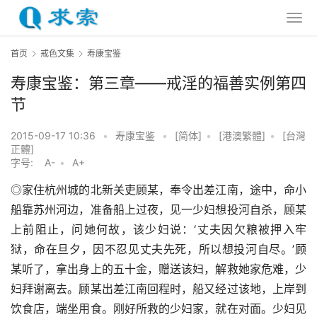
首页
戒色文集
寿康宝鉴
寿康宝鉴：第三章——戒淫的福善实例第四
节
2015-09-17 10:36
•
寿康宝鉴
•
[简体]
•
[港澳繁體]
•
[台灣
正體]
字号:
A-
•
A+
◎家住杭州城的北新关吏顾某，奉令出差江南，途中，命小
船靠苏州河边，准备船上过夜，见一少妇想投河自杀，顾某
上前阻止，问她何故，该少妇说：‘丈夫因欠粮被押入牢
狱，命在旦夕，因不忍见丈夫先死，所以想投河自尽。’顾
某听了，拿出身上的五十金，赠送该妇，解救她家危难，少
妇拜谢离去。顾某出差江南回程时，船又经过该地，上岸到
饮食店，端坐用食。刚好所救的少妇家，就在对面。少妇见