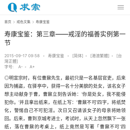
首页
戒色文集
寿康宝鉴
寿康宝鉴：第三章——戒淫的福善实例第一
节
2015-09-17 09:58
•
寿康宝鉴
•
[简体]
•
[港澳繁體]
•
[台
灣正體]
字号:
A-
•
A+
◎明宣宗时，有位曹鼐先生，最初只是一名基层官吏，后来
因为捕盗，在驿亭中，获得一名十分美貌的处女，该名女子
想主动献身于曹，曹鼐立刻告诉她：‘你是处女，我不能侵
犯你。’并且拿出纸来，在纸上写：‘曹鼐不可’四字，将纸焚
化，警惕自己不可犯淫。次日又召请该女子的母亲将她领
回。后来，曹到京城考进士，考试时，从天上忽然飘下一张
纸，落在曹鼐的考桌上，纸上竟然是写著「曹鼐不可’四