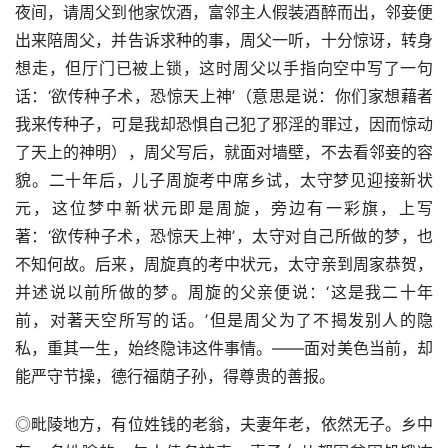
夜间，请周父到他家饮酒，富邻主人假装酒醉而出，邻妾便
出来陪周父，并告诉求种的事，周父一听，十分惊讶，转身
想走，但厅门已被上锁，这时周父以手指向空中写了一句
话：‘欲传种子术，恐惊天上神’（意思是说：你们家想藉者
我来传种子，可是我却恐惧自己犯了邪淫的罪过，因而惊动
了天上的神明），周父写后，就面对墙壁，不去看邻妾的容
貌。二十年后，儿子周旋考中席乡试，太守梦见迎接新状
元，这位梦中新状元即是周旋，旁边有一彩旗，上写
著：‘欲传种子术，恐惊天上神’，太守对自己所做的梦，也
不知何故。后来，周旋真的考中状元，太守亲到周家恭贺，
并述说以前所做的梦。周旋的父亲便说：‘这是我二十年
前，对著天空所写的话。’但是周父为了不揭发别人的隐
私，重其一生，始终隐讳这件事情。——面对美色当前，却
能严守节操，德行福荫子孙，得尊贵的善报。
◎毗陵地方，有位姓钱的老翁，夫妻年老，依然无子。乡中