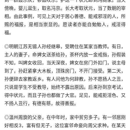
到一群鼓乐队，锣鼓吹乐，护送一个状元郎到冯商家。当天
傍晚，婴儿诞生，取名冯京。长大考取状元，当了数朝的宰
相。由此事例，可见上天对于居心善德、能戒邪淫的人，所
赐的福报，是相当崇显的。愿读者亦能自勉勉人，戒淫得
福。
◎明朝江苏无锡人孙经继皋，受聘住在某家当教师。有日，
主人的妻子，命婢女送茶给孙，茶杯内放一金戒指，孙假装
不知，叫婢女收回，当天深夜，婢女在房门外扣门，说主母
到了，孙赶紧拿大木板，顶珠房门，不开门接受。第二天，
孙便辞去家教返乡。有人问他为何辞教，孙不愿扬人之丑，
只说是学生不受教导，始终不露出原因。后来孙到京考试，
得中状元，而且子孙也都做了大官。足见，能戒拒淫色、又
不扬人丑行，有德有慈，故得善报。
◎温州周旋的父亲，在中年时，家中贫穷多子。有一邻居刚
好相反3，富有但无子，这位富邻命妾向周父求种。在某天