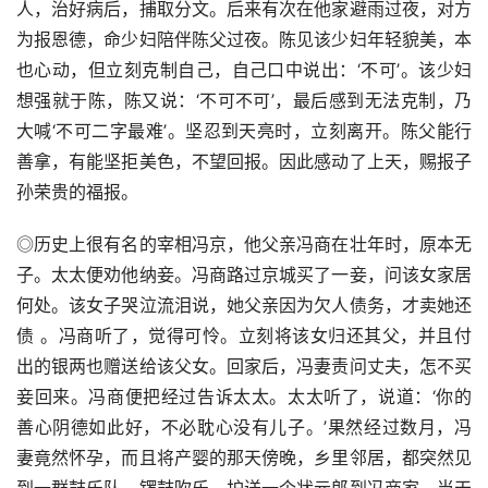
人，治好病后，捕取分文。后来有次在他家避雨过夜，对方
为报恩德，命少妇陪伴陈父过夜。陈见该少妇年轻貌美，本
也心动，但立刻克制自己，自己口中说出：‘不可’。该少妇
想强就于陈，陈又说：‘不可不可’，最后感到无法克制，乃
大喊‘不可二字最难’。坚忍到天亮时，立刻离开。陈父能行
善拿，有能坚拒美色，不望回报。因此感动了上天，赐报子
孙荣贵的福报。
◎历史上很有名的宰相冯京，他父亲冯商在壮年时，原本无
子。太太便劝他纳妾。冯商路过京城买了一妾，问该女家居
何处。该女子哭泣流泪说，她父亲因为欠人债务，才卖她还
债 。冯商听了，觉得可怜。立刻将该女归还其父，并且付
出的银两也赠送给该父女。回家后，冯妻责问丈夫，怎不买
妾回来。冯商便把经过告诉太太。太太听了，说道：‘你的
善心阴德如此好，不必耽心没有儿子。’果然经过数月，冯
妻竟然怀孕，而且将产婴的那天傍晚，乡里邻居，都突然见