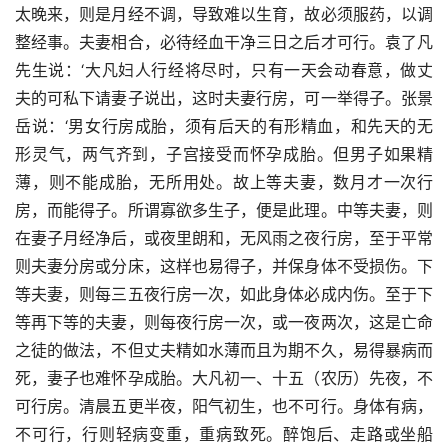
太晚来，则是月经不调，导致难以生育，故必须服药，以调
整经事。夫妻相合，必待经血干净三日之后才可行。袁了凡
先生说：‘大凡妇人行经将尽时，只有一天会动春意，做丈
夫的可私下请妻子说出，这时夫妻行房，可一举得子。张景
岳说：‘男女行房成胎，须有后天的有形精血，和先天的无
形灵气，两气齐到，子宫接受而怀孕成胎。但男子如果精
薄，则不能成胎，无所用处。故上等夫妻，数月才一次行
房，而能得子。所谓寡欲多生子，便是此理。中等夫妻，则
在妻子月经净后，或夜里朗和，无风雨之夜行房，至于平常
则夫妻分房或分床，这样也易得子，并保身体不受损伤。下
等夫妻，则每三五夜行房一次，如此身体必成内伤。至于下
等再下等的夫妻，则每夜行房一次，或一夜两次，这是亡命
之徒的做法，不但丈夫精如水薄而且为期不久，易得暴病而
死，妻子也难怀孕成胎。大凡初一、十五（农历）先夜，不
可行房。清晨五更半夜，阳气初生，也不可行。身体有病，
不可行，行则轻病变重，重病致死。醉饱后、走路或坐船