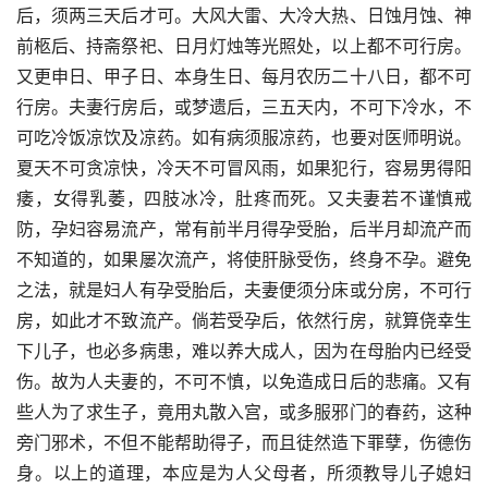
后，须两三天后才可。大风大雷、大冷大热、日蚀月蚀、神
前柩后、持斋祭祀、日月灯烛等光照处，以上都不可行房。
又更申日、甲子日、本身生日、每月农历二十八日，都不可
行房。夫妻行房后，或梦遗后，三五天内，不可下冷水，不
可吃冷饭凉饮及凉药。如有病须服凉药，也要对医师明说。
夏天不可贪凉快，冷天不可冒风雨，如果犯行，容易男得阳
痿，女得乳萎，四肢冰冷，肚疼而死。又夫妻若不谨慎戒
防，孕妇容易流产，常有前半月得孕受胎，后半月却流产而
不知道的，如果屡次流产，将使肝脉受伤，终身不孕。避免
之法，就是妇人有孕受胎后，夫妻便须分床或分房，不可行
房，如此才不致流产。倘若受孕后，依然行房，就算侥幸生
下儿子，也必多病患，难以养大成人，因为在母胎内已经受
伤。故为人夫妻的，不可不慎，以免造成日后的悲痛。又有
些人为了求生子，竟用丸散入宫，或多服邪门的春药，这种
旁门邪术，不但不能帮助得子，而且徒然造下罪孽，伤德伤
身。以上的道理，本应是为人父母者，所须教导儿子媳妇