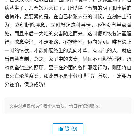
病丛生了，乃至短寿夭亡了。所以除了事前的明了和事后的
追悔外，最要紧的是，在自己将犯未犯的时候，立刻停止行
为，立刻断除淫念，立刻想起这种事情，不但没有半点益
处，而且事后一大堆的灾害随之而来。这时便可恢复清醒理
智，欲念全消，不走邪路，不欺暗室，迈向光明。唯有遏止
一时的情欲，才能伸展终生的志向才华。有志气的人，就应
当自勉自制。总之，家庭中的夫妻，尚且不可纵情淫欲，疏
忽家室德业的照顾。至于在外面的各种邪淫行为，则更将自
取灭亡沦落畜类。如此岂不是十分可悲吗？所以，一定要万
分谨慎，保身戒防！
文中观点仅代表作者个人看法，请自行鉴别吸收。
赞
(9)