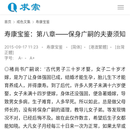
首页
戒色文集
寿康宝鉴
寿康宝鉴：第八章——保身广嗣的夫妻须知
2015-09-17 11:23
•
寿康宝鉴
•
[简体]
•
[港澳繁體]
•
[台灣
正體]
字号:
A-
•
A+
◎褚尚书广嗣说：‘古代男子三十岁才娶，女子二十岁才
嫁，是为了让身体强固已成，结婚才能生孕，胎儿生下才能
育养成人，并得康寿。到了后代，许多人男子未满十六岁便
娶，女子未满十四岁便嫁，身体还没强固，便急著婚嫁，导
致男女多病，生子难育，人多早死。所以如此，总是做父母
师长的，没有将保身广嗣的道理，教导儿女子弟。等发现情
况不对，已经后悔不及。故在此仅作数言，希望后生子女都
能知晓。大凡女子月经每三十日来一次为正常，如果太早或