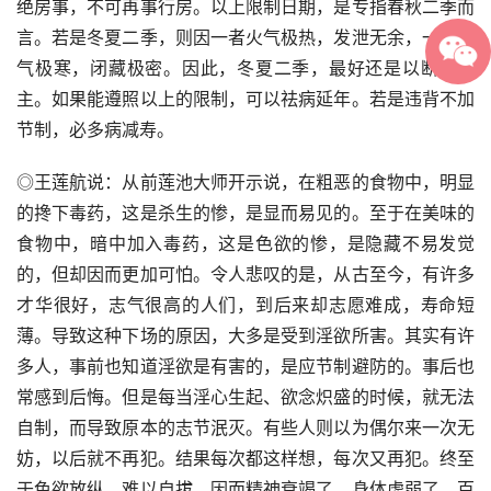
绝房事，不可再事行房。以上限制日期，是专指春秋二季而
言。若是冬夏二季，则因一者火气极热，发泄无余，一者水
气极寒，闭藏极密。因此，冬夏二季，最好还是以断欲为
主。如果能遵照以上的限制，可以祛病延年。若是违背不加
节制，必多病减寿。
◎王莲航说：从前莲池大师开示说，在粗恶的食物中，明显
的搀下毒药，这是杀生的惨，是显而易见的。至于在美味的
食物中，暗中加入毒药，这是色欲的惨，是隐藏不易发觉
的，但却因而更加可怕。令人悲叹的是，从古至今，有许多
才华很好，志气很高的人们，到后来却志愿难成，寿命短
薄。导致这种下场的原因，大多是受到淫欲所害。其实有许
多人，事前也知道淫欲是有害的，是应节制避防的。事后也
常感到后悔。但是每当淫心生起、欲念炽盛的时候，就无法
自制，而导致原本的志节泯灭。有些人则以为偶尔来一次无
妨，以后就不再犯。结果每次都这样想，每次又再犯。终至
于色欲放纵，难以自拔。因而精神衰竭了，身体虚弱了，百