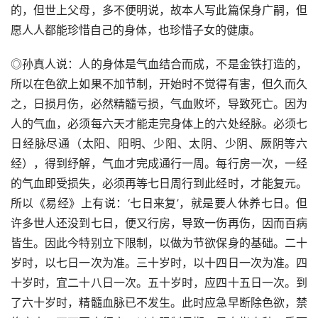
的，但世上父母，多不便明说，故本人写此篇保身广嗣，但
愿人人都能珍惜自己的身体，也珍惜子女的健康。
◎孙真人说：人的身体是气血结合而成，不是金铁打造的，
所以在色欲上如果不加节制，开始时不觉得有害，但久而久
之，日损月伤，必然精髓亏损，气血败坏，导致死亡。因为
人的气血，必须每六天才能走完身体上的六处经脉。必须七
日经脉尽通（太阳、阳明、少阳、太阴、少阴、厥阴等六
经），得到纾解，气血才完成通行一周。每行房一次，一经
的气血即受损失，必须再等七日周行到此经时，才能复元。
所以《易经》上有说：‘七日来复’，就是要人休养七日。但
许多世人还没到七日，便又行房，导致一伤再伤，因而百病
皆生。因此今特别立下限制，以做为节欲保身的基础。二十
岁时，以七日一次为准。三十岁时，以十四日一次为准。四
十岁时，宜二十八日一次。五十岁时，应四十五日一次。到
了六十岁时，精髓血脉已不发生。此时应急早断除色欲，禁