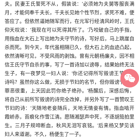
夫。民妻王氏誓死不从，假装说：‘必须她为夫舅等服丧满
月，才能伺奉千夫长，千夫长见她个性节烈，求死不难，便
答应了。但依然逼她随军而行，在元军行经清风岭时，王氏
仰天叹说：‘我现在可以死得其所了。’乃咬破自己的手指，
用指血在大石上写出她为夫守节的诗，写好后，马上跳崖自
杀而死。到今天，年代虽相隔已久，但大石上的血迹凸起，
依然清晰可见，不受风雨的剥蚀。曾有元朝杨廉夫，因不相
信王氏守节自杀的事，写了一首诗加以谤辱，结果始终无法
生子，有一夜梦见一妇人说：‘你还记得所写毁谤王节妇的
诗吗？虽然你这么做，无损于节妇的名节，但你毁谤节义，
罪恶很重，上天因此罚你绝子绝孙。’杨醒后，深感后悔，
将自己从前所写毁谤的诗完全改掉，并另外写了一首赞叹王
节妇的诗：‘天随地老妾随兵，天地无情妾有情。指血啮开
霞峤赤，苔痕化作雪江清。愿随湘瑟声中死，不逐胡笳拍里
生。三月子规啼断血，秋风无泪写哀铭。’后来杨又梦见该
妇人来道谢。不久，杨便生了一子。