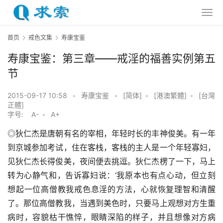
首页
戒色文集
寿康宝鉴
寿康宝鉴：第三章——戒淫的福善实例第五
节
2015-09-17 10:58
•
寿康宝鉴
•
[简体]
•
[港澳繁體]
•
[台灣
正體]
字号:
A-
•
A+
◎狄仁杰是唐朝有名的宰相，年轻时长的丰神俊美。有一年
到京城参加考试，住在客栈，客栈的主人是一个年轻寡妇，
见狄仁杰长得俊美，夜间便去挑逗。狄仁杰楞了一下，马上
转为心静气和，告诉寡妇说：‘我原本也有点心动，但立刻
想起一位高僧教我戒色息淫的方法，心就恢复理智和清醒
了。那位高僧教我，当遇到美色时，只要马上观想对方生重
病时，容貌枯干憔悴，眼睛深陷的样子，并且想像对方病