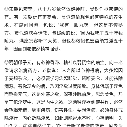
◎宋朝包宏斋，八十八岁依然体健神旺，受封作枢密使的
官。有一次朝廷官吏宴会，贾似道猜想包必有特殊的养生
术，在席间问包，包说：‘我有一服丸药，但这是不传秘
方。’贾似道欢喜请教，包缓缓的说：‘因为我吃了五十年独
睡丸。’满座宾客听了大笑，但也都敬佩包宏斋能戒淫五十
年，因而到老依然精神强健。
◎明朝邝子元，有心神昏滞、精神衰弱恍惚的病症。向一老
僧请求治病药方，老僧说：‘人之所以心神得病，大多起因
于妄想杂念，，必须要学习念起即觉，斩断妄念，才能祛除
病源。有你现今的病，乃因淫欲过度所致。身体沉溺于淫色
而耗损元气，这是外感之欲，深夜睡眠前后，思念美色，乃
至于犯淫梦中，这是内生之欲。这两种淫欲纠缠并作，必然
会耗竭元精，增重疾病，伤害性命。要想治病，必须身体戒
除淫行，内心断除淫念，如此则能肾水不败，心神清明，久
而久之，病症自然消失。’邝子元听了老僧的教示，回去后