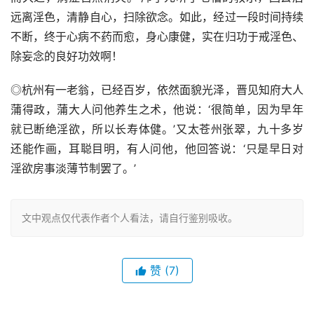
远离淫色，清静自心，扫除欲念。如此，经过一段时间持续
不断，终于心病不药而愈，身心康健，实在归功于戒淫色、
除妄念的良好功效啊！
◎杭州有一老翁，已经百岁，依然面貌光泽，晋见知府大人
蒲得政，蒲大人问他养生之术，他说：‘很简单，因为早年
就已断绝淫欲，所以长寿体健。’又太苍州张翠，九十多岁
还能作画，耳聪目明，有人问他，他回答说：‘只是早日对
淫欲房事淡薄节制罢了。’
文中观点仅代表作者个人看法，请自行鉴别吸收。
赞
(7)