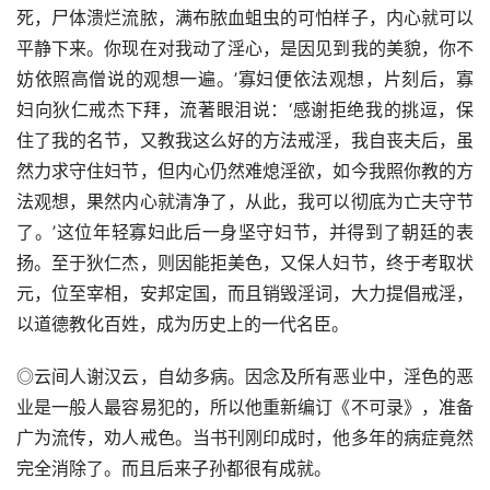
死，尸体溃烂流脓，满布脓血蛆虫的可怕样子，内心就可以
平静下来。你现在对我动了淫心，是因见到我的美貌，你不
妨依照高僧说的观想一遍。’寡妇便依法观想，片刻后，寡
妇向狄仁戒杰下拜，流著眼泪说：‘感谢拒绝我的挑逗，保
住了我的名节，又教我这么好的方法戒淫，我自丧夫后，虽
然力求守住妇节，但内心仍然难熄淫欲，如今我照你教的方
法观想，果然内心就清净了，从此，我可以彻底为亡夫守节
了。’这位年轻寡妇此后一身坚守妇节，并得到了朝廷的表
扬。至于狄仁杰，则因能拒美色，又保人妇节，终于考取状
元，位至宰相，安邦定国，而且销毁淫词，大力提倡戒淫，
以道德教化百姓，成为历史上的一代名臣。
◎云间人谢汉云，自幼多病。因念及所有恶业中，淫色的恶
业是一般人最容易犯的，所以他重新编订《不可录》，准备
广为流传，劝人戒色。当书刊刚印成时，他多年的病症竟然
完全消除了。而且后来子孙都很有成就。