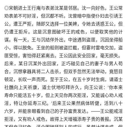
◎宋朝进士王行庵与表弟沈某是邻居。沈一向好色，王公常
劝表弟不可好淫，但沉都不听。沈曾暗中指使仆妇去引诱王
公，遭王严拒，随即又选择一位美婢，令她去诱惑王公，但
仍遭王拒斥。这是沉意图破坏王的戒色，以便取笑他的计
谋。有一天，王与沉结伴外出，中途遇到盗匪，沉因坐得船
小，得以脱免。王坐的船则被盗拦截，但霎时雷电交加，盗
匪受惊，害怕得赶紧离去。王公因此安全回家，毫无损失。
后来，某日沉某外出回家，正巧碰见自己的妻子与男人苟
合，沉想拿器具将二人击杀，但双手忽然无法举动，竟怒目
顿足，长叹一声而死。至于王公，在五十岁时生病，请道士
社醮向上天祈康，道士伏地叩拜许久，向王公说：‘你本来
寿命只能活五十岁，但上天见你两次拒淫，又能诚心劝人戒
淫，特让你延寿三纪。’后来王公果然病体转健，活到八十
六岁，并能亲眼看到自己的子孙富贵发达。——王公能戒淫
拒淫，又有劝人戒色，故得上天增福添寿子贵的善报。沉某