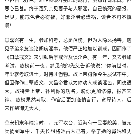
不但自己好色，还企图破坏别人的戒行，虽然计谋未成，但
恶心已甚。终于遭到亲见妻子与人邪淫，自己愤死的恶报。
足见，能戒色者必得福，好邪淫者必遭祸，读者不可不慎
啊！
◎嘉兴有一生，参加科考，总是落榜。但为人隐恶扬善，遇
见子弟亲友谈论闺房淫事，他便严正地加以训戒，因而作了
《口孽戒文》来训勉后学戒淫及谈淫色。有一年，又去参加
考试，放榜前一夜，梦见他的先父告诉他说：‘你前世时，
年少就考取进士，时恃才傲物。故上帝罚你今生屡试不中。
但因你作口孽戒文，文昌帝君认为你劝人戒谈淫色，阴德很
大，故特奏上帝，补列你的功名，盼你更加修德，报答天
神。’放榜果然考取，作官后更加谨慎言行，宽厚待人。后
来作到御史大人。
◎宋朝末年端宗时，，元军攻台，近海有一民妻貌美，被元
兵掳到军中，千夫长想将她占为己有，杀了她的舅姑和丈