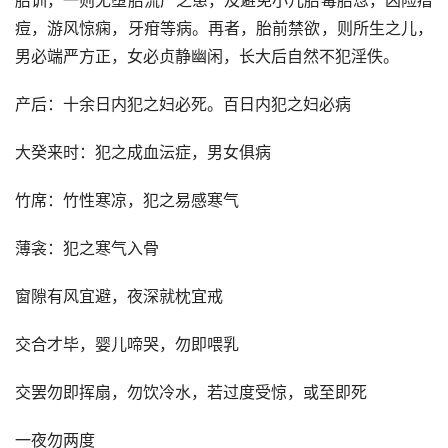
胎训，一则无堕胎流产之患，及避免小儿胎毒胎怤，凶险瘄
痘，游风惊痫，牙疳等病。再者，胎前禁欲，则所生之儿，
男必端严方正，女必贞静幽闲，长大后自然不犯淫佚。
产后：十余日内犯之妇必死。百日内犯之妇必病
大癸来时：犯之成血沄症，男女俱病
竹席：竹性寒凉，犯之易感寒气
薄衾：犯之寒气入骨
窗隙有风宜避，夜深就枕宜戒
交合才毕，婴儿啼哭，勿即喂乳
交罢勿即挥扇，勿饮冷水，若过度受惊，或至即死
一夜勿两度