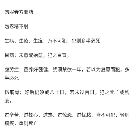
勿服春方邪药
勿忍精不射
生病、生疮、生痘：万不可犯，犯则多半必死
目病：未愈或始愈，犯之目盲。
虚劳症：虽养好强健，犹须禁欲一年，若以为复原而犯，多
半必死
伤筋骨：好后仍须戒八十日，若未过百日，犯之死亡或残
废，
过辛苦、过操心、过热、过惊恐、过忧愁：皆不可犯，轻则
痼疾，重则死亡