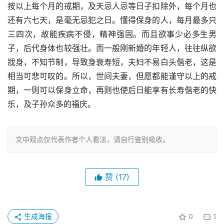
按以上每个月的戒期，及天忌人忌等日子扣除外，每个月也
还有六七天，是毫无忌犯之日。懂得保身的人，每月最多只
三四次，故能疾病不侵，精神强固。而且欲事少必多生男
子，后代身体也较强壮。而一般刚新婚的年轻人，往往纵欲
戕身，不知节制，导致身衰寿短，夫妇不易白头偕老，这是
相当可悲可叹的。所以，世间夫妻，但愿都能谨守以上的戒
期，一则可以保身立命，再则也使后日能享有长寿偕老的快
乐，及子孙众多的福庆。
文中观点仅代表作者个人看法，请自行鉴别吸收。
赞
(17)
生成海报
0
1