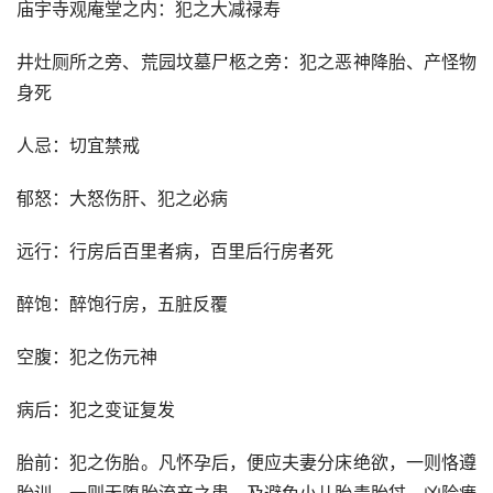
庙宇寺观庵堂之内：犯之大减禄寿
井灶厕所之旁、荒园坟墓尸柩之旁：犯之恶神降胎、产怪物
身死
人忌：切宜禁戒
郁怒：大怒伤肝、犯之必病
远行：行房后百里者病，百里后行房者死
醉饱：醉饱行房，五脏反覆
空腹：犯之伤元神
病后：犯之变证复发
胎前：犯之伤胎。凡怀孕后，便应夫妻分床绝欲，一则恪遵