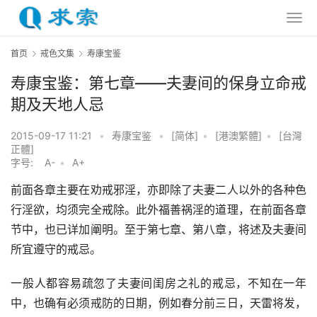
首页
戒色文集
寿康宝鉴
寿康宝鉴：第七章——夫妻间的保身立命戒
期及天地人忌
2015-09-17 11:21
•
寿康宝鉴
•
[简体]
•
[港澳繁體]
•
[台灣
正體]
字号:
A-
•
A+
前面各章主要在劝戒邪淫，亦即除了夫妻二人以外的各种色
行淫欲，均须完全戒除。此外福善祸淫的道理，在前面各章
节中，也已详加阐明。至于第七章、第八章，将述及夫妻间
所宜遵守的戒忌。
一般人都容易疏忽了夫妻间闺房之礼的戒忌，不知在一年
中，也确有必须戒防的日期，例如春分前三日，天雷将发，