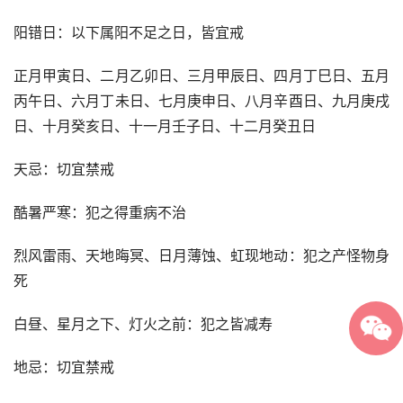
阳错日：以下属阳不足之日，皆宜戒
正月甲寅日、二月乙卯日、三月甲辰日、四月丁巳日、五月
丙午日、六月丁未日、七月庚申日、八月辛酉日、九月庚戌
日、十月癸亥日、十一月壬子日、十二月癸丑日
天忌：切宜禁戒
酷暑严寒：犯之得重病不治
烈风雷雨、天地晦冥、日月薄蚀、虹现地动：犯之产怪物身
死
白昼、星月之下、灯火之前：犯之皆减寿
地忌：切宜禁戒