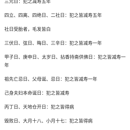
三元日：犯之减寿五年
四立、四离、四绝日、二社日：犯之皆减寿五年
社日受胎者，毛发皆白
三伏日、弦日、晦日、三辛日：犯之皆减寿一年
甲子日、庚申日、太岁日、拈香持斋供佛日：犯之皆减寿一
年
祖先亡忌日、父母诞、忌日：犯之皆减寿一年
己身夫妇本命诞日：犯之皆减寿
丙丁日、天地仓开日：犯之皆得病
毁败日、大月十八、小月十七：犯之皆得病