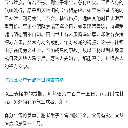
节气转换，倘若不戒，则生子难全，必有凶灾。况且人身的
气血流行，原是和天地间的节气相感应。如果在不适当的时
日交泄，则易使气血不合，精气伤损，远较其他时日走泄严
重百倍。至于神明降察或圣诞之日，如果淫污冒渎，将遭受
谴害阴德而不自知。因此世上有人虽循谨忠厚，却常有多病
短寿之患，又常有功名被削、年寿被减的祸报，这些往往都
由于在闺房之礼上，不加戒忌的原故。故以下将以列表敬录
戒日及天地人忌于后，愿为人夫妇者，都能遵守，以保各人
的福寿安康。
点击此处查看戒淫日期表表格
以上表格中的戒期，每年通共二百二十五日，闰月则戒廿
九。另外尚有节气宜戒者，如下：
春分：雷将发声。犯者生子五官四肢不全，父母有灾。宜从
惊蛰起禁欲一个月。