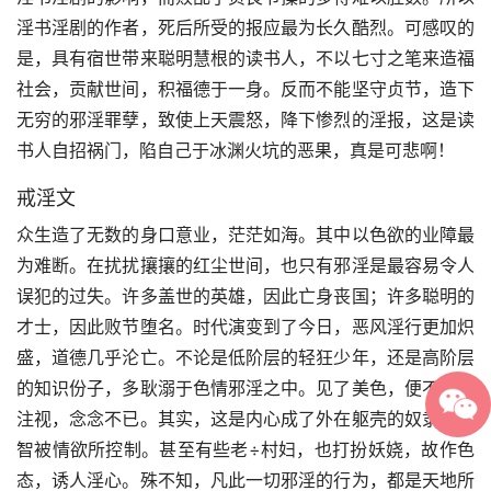
淫书淫剧的作者，死后所受的报应最为长久酷烈。可感叹的
是，具有宿世带来聪明慧根的读书人，不以七寸之笔来造福
社会，贡献世间，积福德于一身。反而不能坚守贞节，造下
无穷的邪淫罪孽，致使上天震怒，降下惨烈的淫报，这是读
书人自招祸门，陷自己于冰渊火坑的恶果，真是可悲啊！
戒淫文
众生造了无数的身口意业，茫茫如海。其中以色欲的业障最
为难断。在扰扰攘攘的红尘世间，也只有邪淫是最容易令人
误犯的过失。许多盖世的英雄，因此亡身丧国；许多聪明的
才士，因此败节堕名。时代演变到了今日，恶风淫行更加炽
盛，道德几乎沦亡。不论是低阶层的轻狂少年，还是高阶层
的知识份子，多耿溺于色情邪淫之中。见了美色，便不断的
注视，念念不已。其实，这是内心成了外在躯壳的奴隶，理
智被情欲所控制。甚至有些老÷村妇，也打扮妖娆，故作色
态，诱人淫心。殊不知，凡此一切邪淫的行为，都是天地所