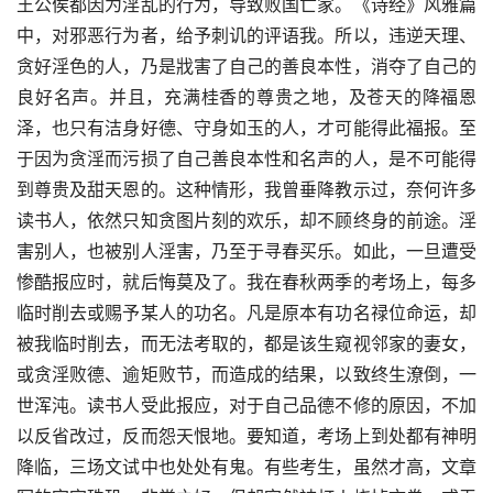
王公侯都因为淫乱的行为，导致败国亡家。《诗经》风雅篇
中，对邪恶行为者，给予刺讥的评语我。所以，违逆天理、
贪好淫色的人，乃是戕害了自己的善良本性，消夺了自己的
良好名声。并且，充满桂香的尊贵之地，及苍天的降福恩
泽，也只有洁身好德、守身如玉的人，才可能得此福报。至
于因为贪淫而污损了自己善良本性和名声的人，是不可能得
到尊贵及甜天恩的。这种情形，我曾垂降教示过，奈何许多
读书人，依然只知贪图片刻的欢乐，却不顾终身的前途。淫
害别人，也被别人淫害，乃至于寻春买乐。如此，一旦遭受
惨酷报应时，就后悔莫及了。我在春秋两季的考场上，每多
临时削去或赐予某人的功名。凡是原本有功名禄位命运，却
被我临时削去，而无法考取的，都是该生窥视邻家的妻女，
或贪淫败德、逾矩败节，而造成的结果，以致终生潦倒，一
世浑沌。读书人受此报应，对于自己品德不修的原因，不加
以反省改过，反而怨天恨地。要知道，考场上到处都有神明
降临，三场文试中也处处有鬼。有些考生，虽然才高，文章