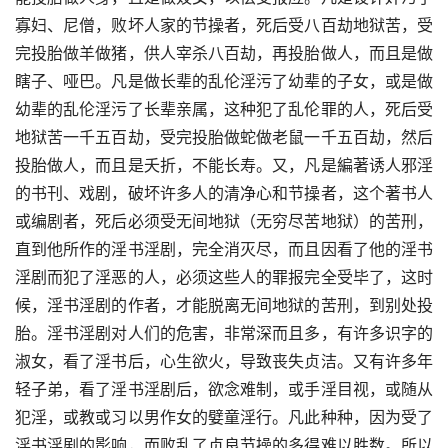
寡妇、尼僧，败坏人家的节操者，死后受八百劫地狱苦，受
完投胎做羊做猪，供人宰杀八百劫，再投胎做人，而且是做
瞎子、哑巴。凡是做长辈的乱伦淫污了幼辈的子女，或是做
幼辈的乱伦淫污了长辈亲属，这种犯了乱伦罪的人，死后受
地狱苦一千五百劫，受完投胎做蛇做老鼠一千五百劫，然后
投胎做人，而且是夭折，不能长寿。又，凡是編著诱人邪淫
的书刊、戏剧，破坏许多人的清净心和节操者，这个著书人
或编剧者，死后必须受无间地狱（无穷尽苦地狱）的苦刑，
直到他所作的淫书淫剧，完全消灭尽，而且因看了他的淫书
淫剧而犯了淫恶的人，必须这些人的罪报完全受毕了，这时
候，淫书淫剧的作者，才能脱离无间地狱的苦刑，到别处投
胎。淫书淫剧对人们的危害，非常深而且多，有许多识字的
淑女，看了淫书后，心生欲火，导致丧失贞洁。又有许多年
轻子弟，看了淫书淫剧后，欲念难制，或手淫目视，或随从
犯淫，或教或习以男作女的嬖童淫行。凡此种种，因为受了
淫书淫剧的影响，而败乱了贞良节操的多得难以胜数。所以