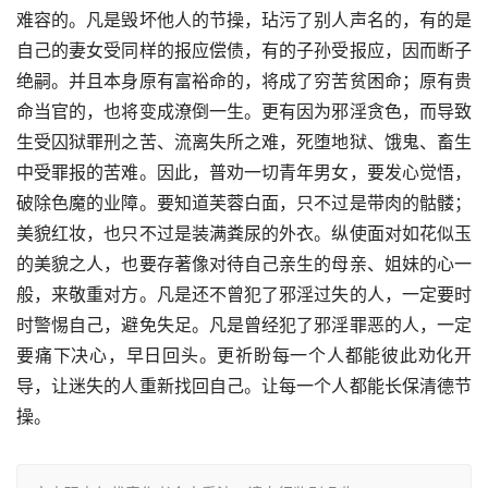
难容的。凡是毁坏他人的节操，玷污了别人声名的，有的是
自己的妻女受同样的报应偿债，有的子孙受报应，因而断子
绝嗣。并且本身原有富裕命的，将成了穷苦贫困命；原有贵
命当官的，也将变成潦倒一生。更有因为邪淫贪色，而导致
生受囚狱罪刑之苦、流离失所之难，死堕地狱、饿鬼、畜生
中受罪报的苦难。因此，普劝一切青年男女，要发心觉悟，
破除色魔的业障。要知道芙蓉白面，只不过是带肉的骷髅；
美貌红妆，也只不过是装满粪尿的外衣。纵使面对如花似玉
的美貌之人，也要存著像对待自己亲生的母亲、姐妹的心一
般，来敬重对方。凡是还不曾犯了邪淫过失的人，一定要时
时警惕自己，避免失足。凡是曾经犯了邪淫罪恶的人，一定
要痛下决心，早日回头。更祈盼每一个人都能彼此劝化开
导，让迷失的人重新找回自己。让每一个人都能长保清德节
操。