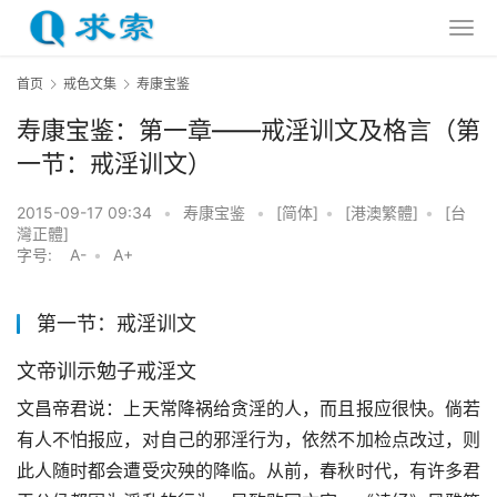
首页
戒色文集
寿康宝鉴
寿康宝鉴：第一章——戒淫训文及格言（第
一节：戒淫训文）
2015-09-17 09:34
•
寿康宝鉴
•
[简体]
•
[港澳繁體]
•
[台
灣正體]
字号:
A-
•
A+
第一节：戒淫训文
文帝训示勉子戒淫文
文昌帝君说：上天常降祸给贪淫的人，而且报应很快。倘若
有人不怕报应，对自己的邪淫行为，依然不加检点改过，则
此人随时都会遭受灾殃的降临。从前，春秋时代，有许多君