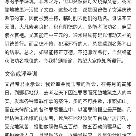
写的字字珠玑，非常之好，但却突然被灯火烧掉文卷，或无
端地被墨汁污损了文章。这些考生，都是因曾做了贪淫伤德
败节的事，因而被我主持，临时削去他们的功名。谁说苍天
无眼，大凡修身良好，积有阴德的人，多能考取功名，穿受
紫衣官袍。尤其能连中三元的，通常是具有足以惊动天神的
阴德善行。而品德不修，犯淫邪行的人，总是遭到名落孙山
的结果。总之，如果能持正守德，不犯邪淫恶行，自然终能
获取功名禄位的。今我特颁新谕，希望大家能知所遵行。
文帝戒淫圣训
文昌帝君垂示说：我遵奉金阙玉帝的旨命，在每月的寅卯
日，到酆都地狱，去考定天下因造罪恶而死堕地狱之人的事
实。发现各种造罪作孽的案件，多的不可胜数，堆积如山。
而在天律所定的各种罪恶报应中，以淫罪的报应最严酷。凡
是玷污未出嫁的闺女者，死后在地狱须受五百劫严厉刑罚，
受完地狱苦，投胎做骡做马五百劫，做五百劫的骡马后，才
能投胎做人身，且是做妓女，以偿受报应。凡是设计奸污了