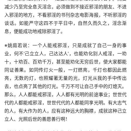
减少乃至完全息灭淫念，必须做到不接近邪淫的朋友、不进
入邪淫的地方，不看邪淫的书刊杂志电影海报，不听邪淫的
谈话。如能严守这四不于平日中，自然久而久之，淫念渐
息，便能成功地戒除邪淫了。
※姚庭若说：一个人能戒邪淫，只是成就了自己一身的事
业，何不‘己立立人，己达达人’，也能劝化别人戒淫，一劝
十，十劝百、百劝千万，甚至能劝化无穷后世，使大家都能
同证善果。如同传灯火一般，一灯燃亮，千灯也都因此燃
亮，无数的灯，也照耀著无量的光，灯光从我的手中传出
去，也点亮了其他的灯光。千万不可让自己手中的灯熄灭。
那么，人人都能戒邪淫，人人都有光明的前途事业；世世代
代的人都能戒邪淫，世世代代的人都能同享光明。有大志气
的人，有大作为的人，应有这种远大的胸襟，成就这种己立
立人、光照后世的善愿善行啊！