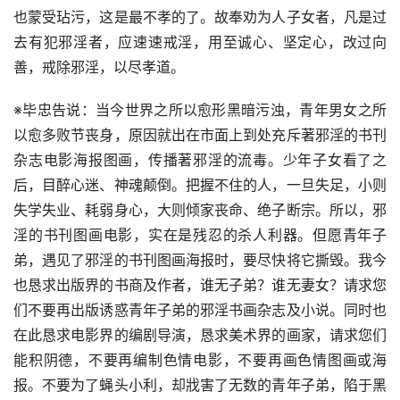
也蒙受玷污，这是最不孝的了。故奉劝为人子女者，凡是过
去有犯邪淫者，应速速戒淫，用至诚心、坚定心，改过向
善，戒除邪淫，以尽孝道。
※毕忠告说：当今世界之所以愈形黑暗污浊，青年男女之所
以愈多败节丧身，原因就出在市面上到处充斥著邪淫的书刊
杂志电影海报图画，传播著邪淫的流毒。少年子女看了之
后，目醉心迷、神魂颠倒。把握不住的人，一旦失足，小则
失学失业、耗弱身心，大则倾家丧命、绝子断宗。所以，邪
淫的书刊图画电影，实在是残忍的杀人利器。但愿青年子
弟，遇见了邪淫的书刊图画海报时，要尽快将它撕毁。我今
也恳求出版界的书商及作者，谁无子弟？谁无妻女？请求您
们不要再出版诱惑青年子弟的邪淫书画杂志及小说。同时也
在此恳求电影界的编剧导演，恳求美术界的画家，请求您们
能积阴德，不要再编制色情电影，不要再画色情图画或海
报。不要为了蝇头小利，却戕害了无数的青年子弟，陷于黑