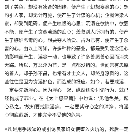
到了美色，却没有凑合的因缘，便产生了幻想妄念的心；想
勾引人家，却无计可施，便产生了计谋的心机；企图污染人
家，却受到阻碍，便产生嗔恨的心思；沉溺在欲情中，欲罢
不能，便产生了贪恋著迷的痴心；羡慕别人所拥有的，便产
生了嫉妒恶毒的心；想要夺人所爱、占为己有，便产生了杀
害的心。由以上可知，许多种种的恶业，都是受到淫念淫心
的影响而产生，淫念一动，也导致了许多善愿善心因而消失
无踪。所以，万恶淫为首，是一点都没错的。世间常有忠厚
的善人，却子孙不昌，也常有才士文人，却终身潦倒的，这
些往往是因为贪淫好色，而造成的报应。如今，若要戒淫，
一定要先断淫心。因为淫心一起，纵然还没付诸行为，就已
经构成了罪业。在《太上感应篇》中也说：‘见他色美，起
心私之。’故知要戒除淫病，一定要紧守心念的清净，将淫
心彻底截断，才能完全不受他的危害。
※凡是用手段逼迫或引诱良家妇女使堕入火坑的，死后一定