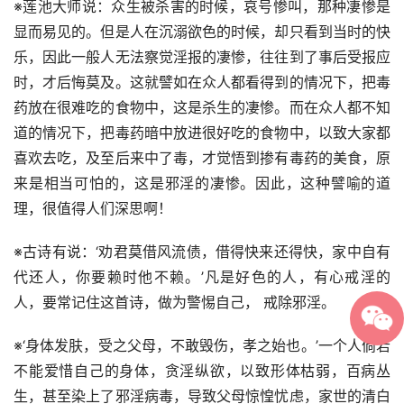
※莲池大师说：众生被杀害的时候，哀号惨叫，那种凄惨是
显而易见的。但是人在沉溺欲色的时候，却只看到当时的快
乐，因此一般人无法察觉淫报的凄惨，往往到了事后受报应
时，才后悔莫及。这就譬如在众人都看得到的情况下，把毒
药放在很难吃的食物中，这是杀生的凄惨。而在众人都不知
道的情况下，把毒药暗中放进很好吃的食物中，以致大家都
喜欢去吃，及至后来中了毒，才觉悟到掺有毒药的美食，原
来是相当可怕的，这是邪淫的凄惨。因此，这种譬喻的道
理，很值得人们深思啊！
※古诗有说：‘劝君莫借风流债，借得快来还得快，家中自有
代还人，你要赖时他不赖。’凡是好色的人，有心戒淫的
人，要常记住这首诗，做为警惕自己， 戒除邪淫。
※‘身体发肤，受之父母，不敢毁伤，孝之始也。’一个人倘若
不能爱惜自己的身体，贪淫纵欲，以致形体枯弱，百病丛
生，甚至染上了邪淫病毒，导致父母惊惶忧虑，家世的清白