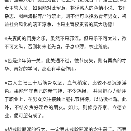
责主管人员，如果能对此留意，将诱惑人的色情小说、书刊
杂志、图画海报等严行禁止，则不但可以挽救青年男女，裨
益社会风化的端正淳净，也是主管权责者的莫大功德！
※夫妻间的闺房之乐，虽然不是邪淫。但是乐不可太过，欲
不可太纵，否则将未老先衰，子息单薄，事业荒废。
※色是少年第一关，此关通不过，德节丧失，则有再高的才
华、再好的学问，都没有半点作用。
※古人主张三十后筋骨以坚，血气稍定，比较不易沉溺淫
色。果能坚守自己的精气神，不令耗损， 并且把心力勤用
于职业上，在男女交往接触上能礼节相待，以防微杜渐。此
外，不结交贪好淫色的朋友。如此，则修身齐家、立德立
业，便可望有成了。
※想戒除邪淫的行为，一定要从戒除邪淫的念头著手。而要