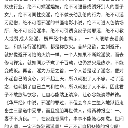
败德行业，绝不可嫖淫娼妓，绝不可强暴或诱奸别人的妻子
女儿，绝不可同性交淫，绝不做长幼乱伦的行为，绝不可淫
污尼僧，绝不可看邪淫的书画电影小说，绝不可进入色情场
所，绝不可谈论淫事，绝不可引诱良家子弟邪淫，绝不可教
人或赞成人犯淫。楞严经中也揭示， 一个人眼睛去看美
色，和实际行淫相同，都是称欲火。菩萨见欲，立刻避开，
就好像避开可怕的火炕一样。一个人如果不断除淫欲，而去
修习禅定，就如同沙子煮了千百劫，也仍然只是热沙，不能
变成饭。再者，淫为万恶之首，一个人若是起了淫念，便对
不起自己的良心，对不起上天，所以就犯了大不忠。动了淫
念，也耗损了自己血气和性命，所以就犯了大不孝。因此君
子不敢放纵欲念，让自心能端正清净，让心念能淡薄养德。
《华严经》中说，邪淫的罪过，不但会令众生堕入地狱饿鬼
畜生三恶道中受罪，而且投胎再世做人，得两种报应：一、
妻子不贞良。二、在家庭眷属中，事事不能随心如意。世间
的人啊，一定不能犯邪淫啊！千万不可自招悲惨的报应啊!