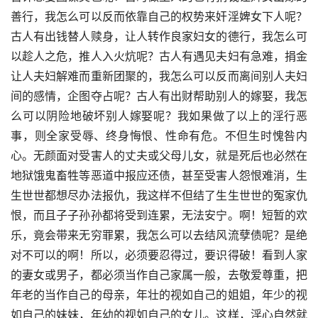
善行，我怎么可以反而依靠自己的权势来奸淫婢女下人呢？
古人有出钱替人赎身，让人转作良家妇女的德行，我怎么可
以趁人之危，推人入火炕呢？古人有遇见夫妇有急难，捐金
让人夫妇解难而重新团聚的，我怎么可以反而离间别人夫妇
间的感情，企图夺占呢？古人有出财帮助别人的嫁娶，我怎
么可以阴险地破坏别人嫁娶呢？我如果做了以上的淫行恶
事，则全家受辱、终身悔恨、性命有危。不但生时愧咎内
心。无颜面对受害人的丈夫或父母儿女，就是死后也必然在
地狱饿鬼畜牲等恶道中报应还债，甚至受害人怨恨难消，生
生世世都想尽办法报仇，我这样不但结了生生世世的冤家仇
恨，而且子子孙孙都将受到连累，无法安宁。啊！短暂的欢
乐，竟会带来无穷罪累，我怎么可以去结风流孽债呢？是绝
对不可以的啊！所以，必须要忍得过，要识得破！看到人家
的妻女或男子，都必须当作自己家属一般，去敬爱尊重，把
年老的当作自己的母亲，年壮的视如自己的姐姐，年少的视
如自己的妹妹，年幼的视如自己的女儿。这样，淫心自然就