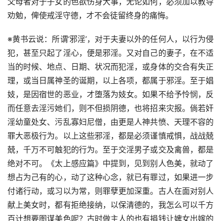
父母者对于子女的色欲伤身大事，无论如何，必须加以教导
劝勉，俾使戒淫守德，才不会徒留终身的痛悔。
※黄书云说：所谓‘邪淫’，对于夫妻以外的任何人，以行为侵
犯，甚至只起了淫心，便是邪淫。又对自己的妻子，在不适
当的时候、地点、日期、状况而犯淫，或身体的交合有失正
理，或当日属神圣的诞期，以上各项，都属于邪淫。至于娼
妓，是因宿世的恶业，才堕落为妓女。如果不给予怜悯，反
而任意去淫污她们，则不但损阴德，也将招来灾报。倘若奸
淫幼童处女、污乱寡妇尼僧，由更是人神共愤、天理不容的
罪大恶极行为。以上这些邪淫，都是必须谨慎戒惧，战战兢
兢，千万不可触犯的行为。至于交淫男子或交及禽兽，都是
绝对不可。《太上感应篇》中提到，见到别人色美，就动了
想占为己有的心，动了这种心念，就已有罪过，如果进一步
付诸行动，或习以为常，则罪孽更加深重。古人在面对别人
献上美女时，都有拒绝接纳，以保清德的，我怎么可以千方
百计想要图谋美色呢？古时做主人的也有捐钱让婢女出嫁的