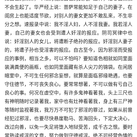
不会生起了。华严经上说：菩萨常能知足于自己的妻子，在
闺房上也能适度节欲，对别人的妻女更加不敢乱来，不生非
分之想。速报录中说：我不淫人妇，人不淫我妻。我若淫人
妻，自己的妻女也会受到遭人奸淫的报应。阴司冥律中也
说：奸淫别人的女儿，将遭断子绝孙的报应。奸淫别人妻子
的，将遭子孙也受淫害的报应。自古至今，因为邪淫而受报
应的事例，相当之多，可以不怕吗？要知道色相就如同里面
装满粪便的画瓶，也如同里面藏有杀人尖刀的锦袋。在闲居
暗室中，不可生任何邪念妄想，就算是面临邪缘艳遇，也要
守住德节，不可丧失良心。要常常想著，不可以做有亏自己
良心的事。何况在虚空中，有许多鬼神看著我，头上三尺也
有神明随时记录著我，家中也有灶神看著我，身上有三尸神
等随时监视著我，我万万不可犯了邪淫的罪过，如果从前曾
经犯过邪淫，也要尽快悬崖勒马、苦海回头，下定大决心，
改过向善，以免一失足将堕入地狱受苦，成千古之恨。要时
常熟读戒淫的文章，努力做到守德戒淫。绝不可经营色情的