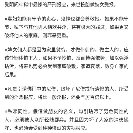
受阴间牢狱中最惨的严刑报应，来世投胎做妓女受报。
※寡妇如能有守节的贞心，鬼神也都会尊敬她。如果不能守
节，私下与其他男人结欢共淫，将有极大的罪过，如果更又
破坏他人的家庭，则罪恶更重。
※婢女佣人都是因为家里贫穷，才做仆佣的。做主人的，应
该怜悯体恤下人，如果不予怜恤，反而恃强依势，加以强淫
玷污，将来也势必会受到家庭破散，家道衰落，败身亡家的
后果。
※凡是引诱佛门中的尼僧，败坏了尼僧戒行清修的人，所受
到的淫恶报应，将比一般淫报，还要严厉百倍以上。
※私恋同性，假借做朋友的名义，勾引玷污了男色同性的
人，必须被大众所轻贱鄙弃。并且因为坏了人家的清德操
守，也必须会受到种种惨烈的灾祸报应。