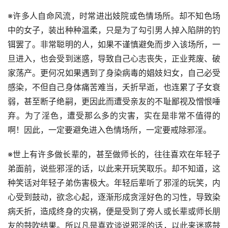
※许多人自命风流，时常进出妓院或色情场所。却不知色场
中的女子，装出种种温柔，只是为了勾引男人掉入陷阱的钓
铒罢了。非常聪明的人，如果不谨慎避免而步入该场所，一
旦进入，也会受到迷惑，导致自己心志丧失，正业茺废、破
家荡产。更何况如果遇到了身染病毒的娼妓妇女，自己必受
感染，不但自己身体痛苦难当，夭折早逝，也连累了子女衰
弱，甚至断子绝嗣，更因此而遭受亲友的不耻鄙视及憎恨唾
弃。为了淫色，遭受那么多的灾害，实在是非常不值得的
啊！因此，一定要避免进入色情场所，一定要戒除邪淫。
※世上有许多做长辈的，甚至做师长的，往往喜欢在年轻子
弟面前，说些邪淫的话，以此来开玩笑取乐。却不知道，这
种笑话对年轻子弟伤害极大。年轻后辈听了邪淫的玩笑，内
心受到鼓动，欲念心起，逐渐形成贪淫好色的习性，导致染
病夭折，造成终身的灾祸，便是受到了旁人或长辈或师长朋
友的鼓吹结果。所以凡是喜欢谈说邪淫的话，以此来迷惑鼓