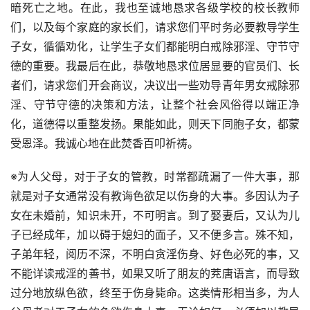
暗死亡之地。在此，我也至诚地恳求各级学校的校长教师
们，以及每个家庭的家长们，请求您们平时务必要教导学生
子女，循循劝化，让学生子女们都能明白戒除邪淫、守节守
德的重要。我最后在此，恭敬地恳求位居显要的官员们、长
者们，请求您们开会商议，决议出一些劝导青年男女戒除邪
淫、守节守德的决策和方法，让整个社会风俗得以端正净
化，道德得以重整发扬。果能如此，则天下同胞子女，都蒙
受恩泽。我诚心地在此焚香百叩祈祷。
※为人父母，对于子女的管教，时常都疏漏了一件大事，那
就是对子女通常没有教诲色欲足以伤身的大事。多因认为子
女在未婚前，知识未开，不可明言。到了娶妻后，又认为儿
子已经成年，加以碍于媳妇的面子，又不便多言。殊不知，
子弟年轻，阅历不深，不明白贪淫伤身、好色必死的事，又
不能详读戒淫的善书，如果又听了朋友的茺唐语言，而导致
过分地放纵色欲，终至于伤身毙命。这类情形相当多，为人