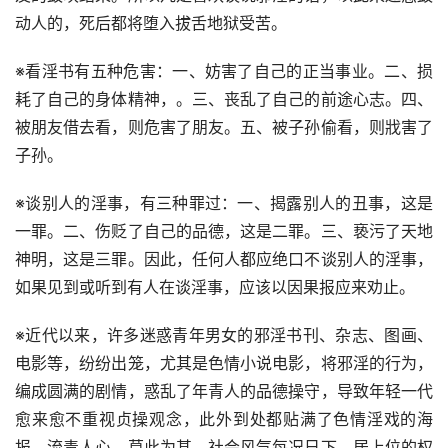
动人的，死后都将堕入拔舌地狱受苦。
※看淫书有五种危害：一、妨害了自己的正当事业。二、损
耗了自己的身体精神，。三、丧乱了自己的前途心志。四、
被朋友借去看，则危害了朋友。五、被子孙偷看，则戕害了
子孙。
※谈别人的淫事，有三种罪过：一、揭露别人的丑事，这是
一罪。二、伤贬了自己的品德，这是二罪。三、亵污了天地
神明，这是三罪。因此，任何人都应绝口不谈别人的淫事，
如果见到或听到有人在谈淫事，应该以因果报应来劝止。
※近代以来，许多迷惑青年男女的邪淫书刊、杂志、图画、
电影等，纷纷出笼，尤其是色情小说电影，将邪淫的行为，
编成圆满的剧情，惑乱了年青人的品德操守，导致年轻一代
愈来愈不重视贞操观念，此外到处都贴满了色情淫戏的海
报，流毒人心，莫此为甚，社会风气每况日下，居上位的权