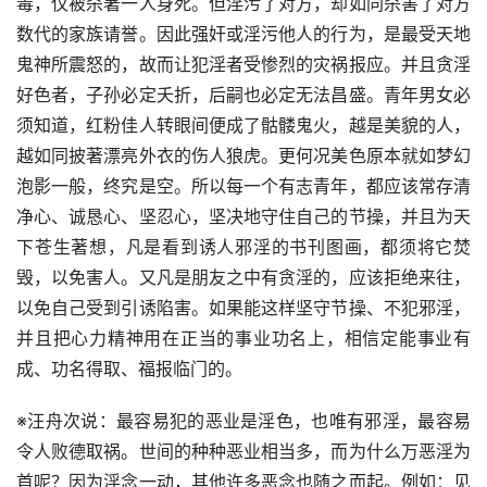
毒，仅被杀著一人身死。但淫污了对方，却如同杀害了对方
数代的家族请誉。因此强奸或淫污他人的行为，是最受天地
鬼神所震怒的，故而让犯淫者受惨烈的灾祸报应。并且贪淫
好色者，子孙必定夭折，后嗣也必定无法昌盛。青年男女必
须知道，红粉佳人转眼间便成了骷髅鬼火，越是美貌的人，
越如同披著漂亮外衣的伤人狼虎。更何况美色原本就如梦幻
泡影一般，终究是空。所以每一个有志青年，都应该常存清
净心、诚恳心、坚忍心，坚决地守住自己的节操，并且为天
下苍生著想，凡是看到诱人邪淫的书刊图画，都须将它焚
毁，以免害人。又凡是朋友之中有贪淫的，应该拒绝来往，
以免自己受到引诱陷害。如果能这样坚守节操、不犯邪淫，
并且把心力精神用在正当的事业功名上，相信定能事业有
成、功名得取、福报临门的。
※汪舟次说：最容易犯的恶业是淫色，也唯有邪淫，最容易
令人败德取祸。世间的种种恶业相当多，而为什么万恶淫为
首呢？因为淫念一动，其他许多恶念也随之而起。例如：见