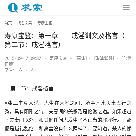
首页
戒色文集
寿康宝鉴
寿康宝鉴：第一章——戒淫训文及格言（
第二节：戒淫格言）
2015-09-17 09:37
•
寿康宝鉴
•
[简体]
•
[港澳繁體]
•
[台灣
正體]
字号:
A-
•
A+
第二节：戒淫格言
※张三丰真人说：人生在天地之间，承金木水火土五行之
秀，具有阳刚之气，夫妻间的关系乃是伦常之道。如果超越
了夫妻间以外，和其他任何人发生了不正当的邪淫行为，那
便是越礼乱伦，和禽兽没有什么两样了。要知道，杀人的惨