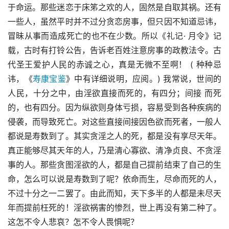
于命运。那些迷恋于床笫之欢的人，固然是自取其祸。还有
一些人，虽然平时并不过分贪恋房事，但只因不知道忌讳，
冒昧从事而造成死亡的也不在少数。所以《礼记· 月令》记
载，古时有打铃公告，告诉老百姓注意房事的政教法令。古
代圣王爱护人民的赤诚之心，真是无微不至啊！ ( 种种忌
讳，《
寿康宝鉴
》中有详细说明，应阅。) 我常说，世间的
人民，十分之中，由淫欲直接而死的，有四分；间接 而死
的，也有四分。因为纵欲则身体亏损，容易受到各种疾病的
侵袭，而导致死亡。对这些直接间接因色欲而死者，一般人
都说是寿数到了。其实贪淫之人的死，都是没有享尽天年。
真正能够尽其天年的人，乃是清心寡欲、清净贞良、不贪淫
事的人。那些贪图淫欲的人，都是自己提前结束了自己的生
命，怎么可以说是寿数到了呢？依命而生，尽命而死的人，
不过十分之一二罢了。由此而知，天下多半的人都是未尽天
年而提前枉死的！淫欲祸害的惨烈，世上再没有第二种了。
这怎不令人悲哀？怎不令人畏惧呢？