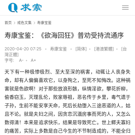
首页
戒色文集
寿康宝鉴
寿康宝鉴：《欲海回狂》普劝受持流通序
2020-04-20 07:25
•
寿康宝鉴
•
[简体]
•
[港澳繁體]
•
[台
灣正體]
字号:
A-
•
A+
天下有一种极惨极烈、至大至深的祸害，动辄让人丧身失
命，却有人偏偏喜欢它，以身殉之，至死不知悔改。这种祸
害就是色欲啊！对于那些放浪形骸，纵情淫欲，攀花折柳，
偷香窃玉，灭理乱伦，败家辱祖，恶名传于乡里，毒气遗于
子孙，生前不能安享天命，死后长劫堕入三途恶道的人，姑
且不论。就是夫妇之间，因贪恋沉湎房事而死的人，又怎么
数得清！本来是追求快乐，结果是导致死亡。世上鳏夫寡妇
的痛苦，实际上多数是自己今生的不节制造成的，不能全归