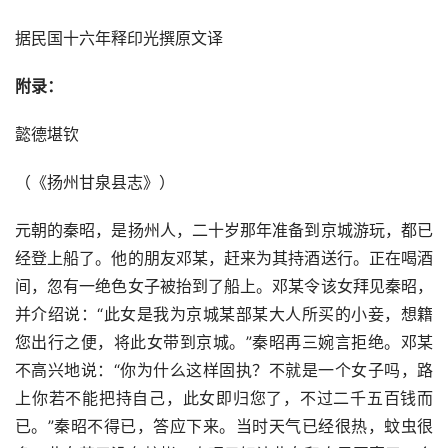
据民国十六年释印光撰原文译
附录：
懿德堪钦
（《扬州甘泉县志》）
元朝的秦昭，是扬州人，二十岁那年准备到京城游玩，都已
经登上船了。他的朋友邓某，赶来为其持酒送行。正在喝酒
间，忽有一绝色女子被抬到了船上。邓某令该女拜见秦昭，
并介绍说：“此女是我为京城某部某大人所买的小妾，想籍
您出行之便，将此女带到京城。”秦昭再三婉言拒绝。邓某
不高兴地说：“你为什么这样固执？不就是一个女子吗，路
上你若不能把持自己，此女即归您了，不过二千五百钱而
已。”秦昭不得已，答应下来。当时天气已经很热，蚊虫很