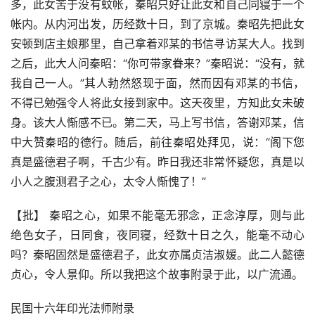
多，此女苦于没有蚊帐，秦昭只好让此女和自己同寝于一个
帐内。从内河出发，历经数十日，到了京城。秦昭先把此女
安顿到店主娘那里，自己拿着邓某的书信寻访某大人。找到
之后，此大人问秦昭：“你可带家眷来？”秦昭说：“没有，就
我自己一人。”其人勃然怒现于面，然而因有邓某的书信，
不得已勉强令人将此女接到家中。这天夜里，方知此女未破
身。该大人惭感不已。第二天，马上写书信，答谢邓某，信
中大赞秦昭的德行。随后，前往秦昭处拜见，说：“阁下您
真是盛德君子啊，千古少有。昨日我还非常怀疑您，真是以
小人之腹测君子之心，太令人惭愧了！”
【批】 秦昭之心，如果不能毫无邪念，正念淳厚，则与此
绝色女子，日同食，夜同寝，经数十日之久，能毫不动心
吗？秦昭固然是盛德君子，此女亦属贞洁淑媛。此二人懿德
贞心，令人景仰。所以我把这个故事附录于此，以广流通。
民国十六年印光法师附录