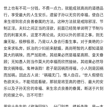
世上也有不花一分钱，不费一点力，就能成就高尚的道德品
行，享受最大的人生安乐，遗留子孙以无穷的幸福，使自己
来生得到忠贞良善眷属的方法。这种方法就是戒除邪淫、节
制正淫。夫妇之间正当的淫欲，前面已经简单说明了节制与
否的利害关系，这里不再论说。夫妇以外的邪淫之事，则无
廉无耻，极秽极恶，乃是以人身去行畜生事。对于美艳的少
女来求私奔，妖冶的少妇前来献媚，高尚明智的人都知道是
莫大的祸殃，而严加拒绝，其结果必然是福星高照、皇天眷
顾；无知愚人则当作莫大的幸福而欣然接纳，其结果必然导
致灾祸降临，鬼神诛戮！君子是因祸而得福，小人则是因祸
而加祸。因此古人说：“祸福无门，惟人自召。”世人假使在
色欲关头，不能彻底看破，那就是将至高的德行、最大的安
乐以及子孙无穷的幸福、来生忠贞良善的眷属，断送于片刻
的欢娱之中。岂不可悲！
周安士先生的《欲海回狂》，分门别类，缕析条陈，是一本