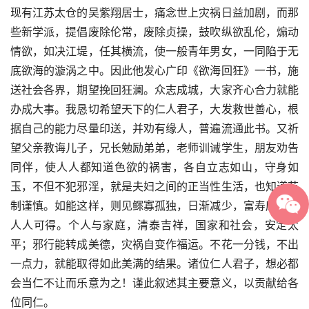
现有江苏太仓的吴紫翔居士，痛念世上灾祸日益加剧，而那
些新学派，提倡废除伦常，废除贞操，鼓吹纵欲乱伦，煽动
情欲，如决江堤，任其横流，使一般青年男女，一同陷于无
底欲海的漩涡之中。因此他发心广印《欲海回狂》一书，施
送社会各界，期望挽回狂澜。众志成城，大家齐心合力就能
办成大事。我恳切希望天下的仁人君子，大发救世善心，根
据自己的能力尽量印送，并劝有缘人，普遍流通此书。又祈
望父亲教诲儿子，兄长勉励弟弟，老师训诫学生，朋友劝告
同伴，使人人都知道色欲的祸害，各自立志如山，守身如
玉，不但不犯邪淫，就是夫妇之间的正当性生活，也知道节
制谨慎。如能这样，则见鳏寡孤独，日渐减少，富寿康宁，
人人可得。个人与家庭，清泰吉祥，国家和社会，安定太
平；邪行能转成美德，灾祸自变作福运。不花一分钱，不出
一点力，就能取得如此美满的结果。诸位仁人君子，想必都
会当仁不让而乐意为之！谨此叙述其主要意义，以贡献给各
位同仁。