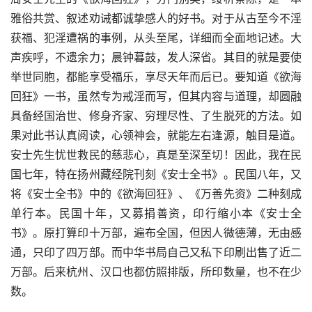
雅俗共赏、叙述劝诫都诚挚感人的好书。对于从古至今不淫
获福、犯淫遭祸的事例，从头至尾，详细而全面地记述。大
声疾呼，不遗余力；晨钟暮鼓，发人深省。其目的就是要使
举世同胞，都能享受福乐，享尽天年而后已。要知道《欲海
回狂》一书，虽然专为戒淫而写，但其内容与道理，却圆融
具备经国治世、修身齐家、穷理尽性、了生脱死的方法。如
果对此书认真阅读，心领神会，就能左右逢源，触目是道。
安士先生忧世救民的慈悲心，真是至深至切！因此，我在民
国七年，特在扬州藏经院刊刻《安士全书》。民国八年，又
将《安士全书》中的《欲海回狂》、《万善先资》二种刻成
单行本。民国十年，又募捐善资，印行缩小本《安士全
书》。原打算印十万部，遍布全国，但因人微德薄，无由感
通，只印了四万部。而中华书局自己又私下印刷出售了近二
万部。后来杭州、汉口也都仿照排版，所印数量，也不在少
数。