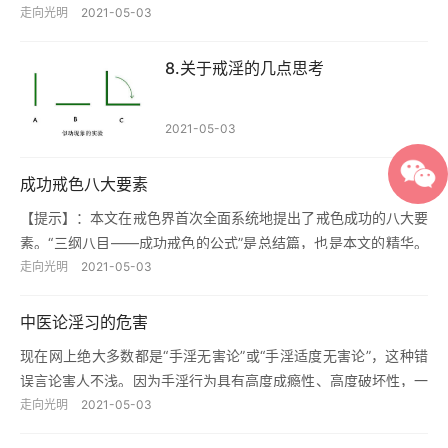
了，竟然没有写点什么的念头。拖了七个月之后，才决定写下这篇
走向光明
2021-05-03
戒淫…
8.关于戒淫的几点思考
2021-05-03
成功戒色八大要素
【提示】：本文在戒色界首次全面系统地提出了戒色成功的八大要
素。“三纲八目——成功戒色的公式”是总结篇，也是本文的精华。
目录索引 成功戒色八大要素、认识决定方向、决心是成功之本、
走向光明
2021-05-03
信…
中医论淫习的危害
现在网上绝大多数都是“手淫无害论”或“手淫适度无害论”，这种错
误言论害人不浅。因为手淫行为具有高度成瘾性、高度破坏性，一
旦成瘾，很难克制，长期手淫会严重损害身体健康。 手淫危害的
走向光明
2021-05-03
中…