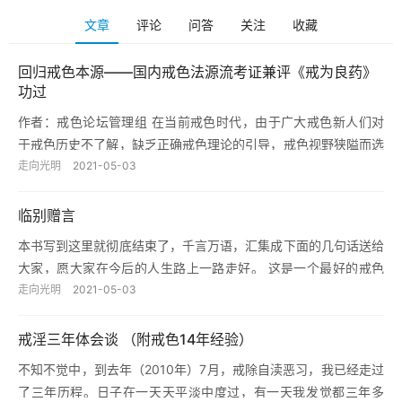
文章
评论
问答
关注
收藏
回归戒色本源——国内戒色法源流考证兼评《戒为良药》
功过
作者：戒色论坛管理组 在当前戒色时代，由于广大戒色新人们对
于戒色历史不了解，缺乏正确戒色理论的引导，戒色视野狭隘而选
择了错误戒色法，酿成了一桩桩戒色悲剧。这个问题是当前戒色界
走向光明
2021-05-03
的严重…
临别赠言
本书写到这里就彻底结束了，千言万语，汇集成下面的几句话送给
大家，愿大家在今后的人生路上一路走好。 这是一个最好的戒色
时代，也是一个最坏的戒色时代。说最坏，目前戒色界（“后弘期”
走向光明
2021-05-03
戒色…
戒淫三年体会谈 （附戒色14年经验）
不知不觉中，到去年（2010年）7月，戒除自渎恶习，我已经走过
了三年历程。日子在一天天平淡中度过，有一天我发觉都三年多