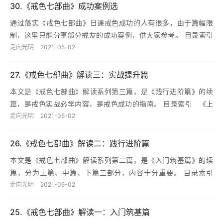
30.《戒色七部曲》成功案例选
通过落实《戒色七部曲》日课戒色成功的人有很多，由于篇幅限
制，这里只能分享部分戒友的成功案例，供大家参考。 目录索引
落实七部曲5天的感悟、实践七部曲一周体会、戒色40天的改变、
走向光明
2021-05-02
戒色…
27.《戒色七部曲》解读三：实战提升篇
本文是《戒色七部曲》解读系列第三篇，是《践行进阶篇》的续
篇，是戒色实战必学内容，是戒色成功的指南。 目录索引 《上
篇》 本篇要点：《戒色七部曲》日课标准、戒色“每日十问”、戒
走向光明
2021-05-02
色…
26.《戒色七部曲》解读二：践行进阶篇
本文是《戒色七部曲》解读系列第二篇，是《入门筑基篇》的续
篇，分为上篇、中篇、下篇三部分，内容十分重要。 目录索引
《上篇》 本篇要点：七部曲本质解读、戒色金口诀、必学篇目与
走向光明
2021-05-02
修学次…
25.《戒色七部曲》解读一：入门筑基篇