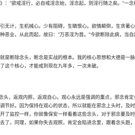
》：“欲戒淫行，必自戒淫念始，淫念起，则淫行随之矣。”一念
引无计，生机械心。少有阻碍，生瞋恨心。欲情颠倒，生贪著心
种恶业，从此而起，故曰：“万恶淫为首。”今欲断除此病，当自
就是断除念头，断念是实战的根本。我的核心思想和大德是一脉
了这个核心，才能戒到现在九年多，一次未破。
己念头，返观内照，返观自心。观心永远是强调的重点，邪念肯定
调节好。因为保持在观心的状态，所以就能在邪念上头时，及时
开了监控一样，你就像保安一样看着这些念头，对于邪念要及时
去了，同理，如果你失去观照，肯定会陷进念里，跟着念头跑，