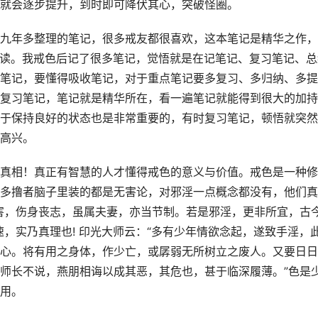
就会逐步提升，到时即可降伏其心，突破怪圈。
九年多整理的笔记，很多戒友都很喜欢，这本笔记是精华之作，
复研读。我戒色后记了很多笔记，觉悟就是在记笔记、复习笔记、总
笔记，要懂得吸收笔记，对于重点笔记要多复习、多归纳、多提
复习笔记，笔记就是精华所在，看一遍笔记就能得到很大的加持
于保持良好的状态也是非常重要的，有时复习笔记，顿悟就突然
高兴。
真相！真正有智慧的人才懂得戒色的意义与价值。戒色是一种修
多撸者脑子里装的都是无害论，对邪淫一点概念都没有，他们真
害，伤身丧志，虽属夫妻，亦当节制。若是邪淫，更非所宜，古
，实乃真理也! 印光大师云：“多有少年情欲念起，遂致手淫，
心。将有用之身体，作少亡，或孱弱无所树立之废人。又要日日
师长不说，燕朋相诲以成其恶，其危也，甚于临深履薄。”色是
用。