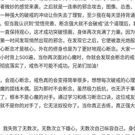
者微妙的感觉来袭，之后就是一连串的邪念攻击，图像、怂恿、
一种强大的破戒的冲动让你失去了理智，至少我在每天坚持背诵
。但当我认识到“觉悟完善、断念强大就不会破戒”这个道理后，
一直保持观心，这才成功突破怪圈，身体再次充满了力量。因为
第一时间发现悄然出现的邪念，在发现它之后，它便被激光炮般
心断念才是核心，外在的修身也是为了更好地观心断念。大家一
小时背上500遍，当你再次面对心魔时，你就会发现会断念的戒
彻底落实了，戒色不可能不成功。兄弟们加油！
，会观心断念，戒色真的会变得简单很多，想想每次破戒的心理
魔的提线木偶。因为那时不会断念，虽然极力抵抗，也无济于事
了，根本不是心魔的对手。通过学习和练习断念口诀，这位戒友
就不是你的对手了，它无法奴役你了。当你真正去练，真正强大
，我失败了无数次，无数次立下雄心，无数次自己纵容自己，身