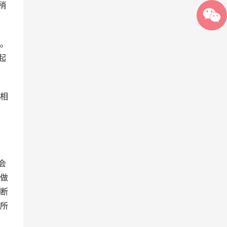
稍
。
起
相
会
做
断
所