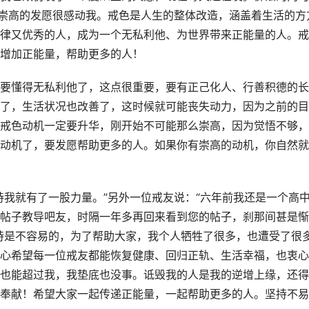
种崇高的发愿很感动我。戒色是人生的整体改造，涵盖着生活的方
律又优秀的人，成为一个无私利他、为世界带来正能量的人。戒
增加正能量，帮助更多的人！
要懂得无私利他了，这点很重要，要有正己化人、行善积德的长
了，生活状况也改善了，这时候就可能丧失动力，因为之前的目
戒色动机一定要升华，刚开始不可能那么崇高，因为觉悟不够，
动机了，要发愿帮助更多的人。如果你有崇高的动机，你自然就
持我就有了一股力量。”另外一位戒友说：“六年前我还是一个高
帖子教导吧友，时隔一年多再回来看到您的帖子，刹那间甚是惭
持是不容易的，为了帮助大家，我个人牺牲了很多，也遭受了很
心希望每一位戒友都能恢复健康、回归正轨、生活幸福，也衷心
也能超过我，我垫底也没事。诋毁我的人是我的逆增上缘，还得
奉献！希望大家一起传递正能量，一起帮助更多的人。坚持不易