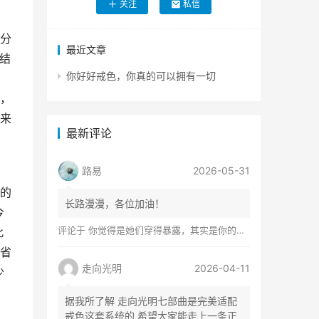
关注
私信
分
最近文章
结
你好好戒色，你真的可以拥有一切
，
来
最新评论
路易
2026-05-31
的
长路漫漫，各位加油！
今
评论于
你觉得是她们穿得暴露，其实是你的心在着火
此
省
走向光明
2026-04-11
少
据我所了解 走向光明七部曲是完美适配
戒色这套系统的 希望大家能走上一条正