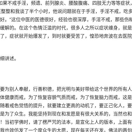
‘如果不戒手淫，频遗、前列腺炎、腰酸腹痛、四肢无力等等症状
医整整和我谈了半个小时，他说问题就在于手淫，手淫不戒，吃
好。”这位中医的医德很好，经验也很深厚，手淫不戒，那些伤
缓解的。在这个色情泛滥的时代，很多人之所以症状缠身，就是
了，症状就开始爆发了，到时就要受苦了，惶恐地奔波在去医院
细讲述。
要为别人奉献，行善积德，把光明与美好带给这个世界的所有人
体健康而戒，为了恢复容貌气质而戒，为了恢复脑力而戒，这是
随着戒色觉悟的提升，就要建立更高的动机了，要正己化人，要
是为了众生。我能坚持到现在和发愿是有很大关系的，当然也和
！当初学佛时，请了楞严咒的法本，是宣化上人的版本，上面有
我也效仿发了一个度众生的大愿，现在每天还在发。佛法的两句