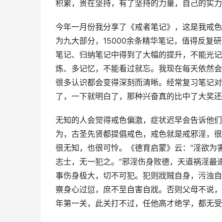
积累，贵在坚持，有了坚持的力量，自己的实力
今年一月份我分享了《戒者笔记》，这是我戒色
为九大部分，15000余条精华笔记，值得反
笔记、归纳笔记中得到了大幅的提升，不能光记
炼、多记忆，不能看过就忘。我现在每天依然会
很多认识都会变得深刻而清晰。经常复习笔记对
了，一下就明白了，那种兴奋真的比中了大奖还
无知的人会觉得戒色偏激，症状迟早会告诉他们
为，古圣先贤都提倡戒色，戒色就是戒邪淫，很
很无知，也很可怜。《德育启蒙》云：“淫欲为
志士，无一犯之。”邪淫伤身败德，天道祸淫最速
事伤身极大，切不可犯。犯则戕贼自身，污浊自
察身心过愆，庶不至自害自戕。否则父母不说，
年第一关，此关打不过，任他高才绝学，都无受