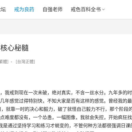
论坛
戒为良药
自强老师
戒色百科全书
的核心秘髓
繁體]
•
[台灣正體]
，我戒到现在一次未破，绝对真实，不含一丝水分。九年多的时
几年感觉过得特别快，不知大家是否有这样的感觉。曾经我的最
习，就靠一时的决心和毅力，破了就怪自己毅力不行，那个阶段
点难度都没有，一个怂恿，一幅图像，我就会失控，开始疯狂找
我是通过坚持学习和练习才蜕变的，不管何种方法都很强调日课