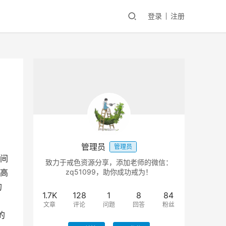
登录
注册
管理员
管理员
间
致力于戒色资源分享，添加老师的微信：
高
zq51099，助你成功戒为！
的
1.7K
128
1
8
84
文章
评论
问题
回答
粉丝
的