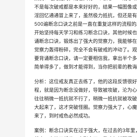
不是每次破戒都是本来好好的，结果一幅图像或
淫回忆通通冒上来了，虽然极力抵抗，但还是有
500遍断念口诀之前是一直在重复这样的流程的
开始坚持每天学习和练习断念口诀，其他时候也
诵断念口诀，锻炼出了强大的觉察力，我能够在
觉察力轰得粉碎，完全不会有破戒的冲动了。观
要背诵断念口诀，请一定要相信我，拿出半个多
简单得多了，做到才能得到，当你把前辈的教诲
分析：这位戒友真正去练了，他的这段反馈很好
程，就是因为断念没做好，导致被攻破，沦为心
往往稍微一抵抗就不行了，稍微一抵抗就被攻破
大起来了，这才突破怪圈。觉察力强大了，心魔
来了，到时戒色必然成功。
案例：断念口诀实在过于强大，在过去的3年里