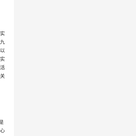
实
九
以
实
活
关
是
心