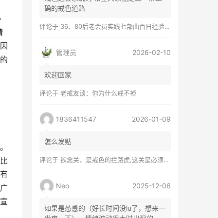
，
确的戒色道路
多
评论于
36、80后老会员实践七部曲百日经验谈兼苦口忠言
精
因
管理员
2026-02-10
的
欢迎回家
评论于
老戒友谈：你为什么戒不掉
1836411547
2026-01-09
怎么发贴
。
比
评论于
欲念关，是戒色的拦路虎,这关是必须过的
有
Neo
2025-12-06
广
宣
如果是怂恿的（好长时间没lu了，想来一