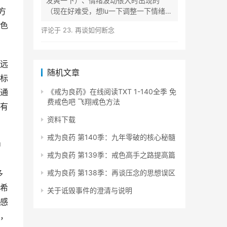
发爽一下）、情绪波动很大时出现的
方
（现在好难受，想lu一下调整一下情绪）
等...
色
评论于
23. 再谈如何断念
远
随机文章
标
通
《戒为良药》在线阅读TXT 1-140全季 免
费戒色吧 飞翔戒色方法
有
资料下载
戒为良药 第140季：九年零破的核心秘髓
中
戒为良药 第139季：戒色高手之路提高篇
多
戒为良药 第138季：再谈压念的思想误区
希
关于诋毁事件的澄清与说明
感
，