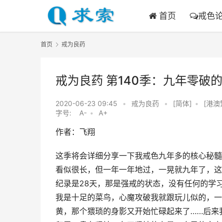
首页
戒色
首页
戒为良药
戒为良药 第140季：九年零破
2020-06-23 09:45
•
戒为良药
•
[简体]
•
[港澳
字号:
A-
•
A+
作者：飞翔
这季将会详细分享一下我戒色九年多的核心秘髓
看似很长，但一年一年地过，一晃就九年了，这
纪录是28天，那是强戒的状态，没有任何的学
我是十足的菜鸟，心魔攻破我就跟玩儿似的，一
黄，那个猥琐的身影又开始忙碌起来了……后来