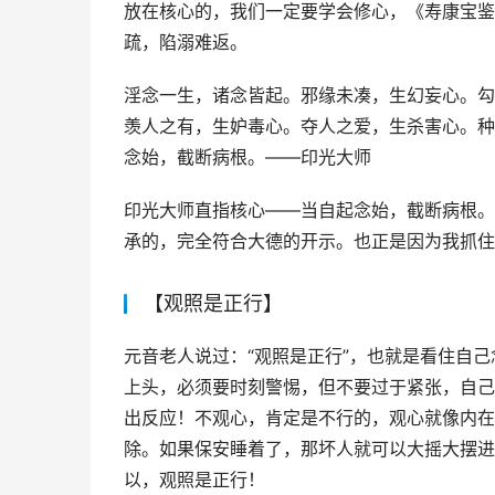
放在核心的，我们一定要学会修心，《寿康宝鉴
疏，陷溺难返。
淫念一生，诸念皆起。邪缘未凑，生幻妄心。勾
羡人之有，生妒毒心。夺人之爱，生杀害心。种
念始，截断病根。——印光大师
印光大师直指核心——当自起念始，截断病根。
承的，完全符合大德的开示。也正是因为我抓住
【观照是正行】
元音老人说过：“观照是正行”，也就是看住自
上头，必须要时刻警惕，但不要过于紧张，自己
出反应！不观心，肯定是不行的，观心就像内在
除。如果保安睡着了，那坏人就可以大摇大摆进
以，观照是正行！