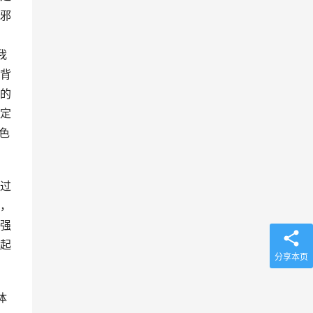
邪
我
背
的
定
色
过
，
强
起
分享本页
体