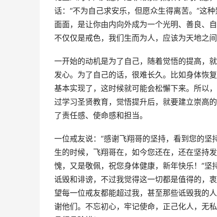
话：“不为自己求安乐，但愿众生得离苦。”这
面面，是让你由内向外成为一个光明、善良、自
不仅仅是戒色，我们生而为人，应该为天地之间
一开始的动机是为了自己，随着觉悟的提高，就
发心。为了自己的话，很难长久。比如身体恢复
基本实现了，这时候就可能会松懈下来。所以，
过学习圣贤教育，觉悟提升后，就要建立崇高的
了责任感、使命感和担当。
一位戒友说：“感谢飞翔哥的坚持，看到您的坚
生的时候，飞翔哥在，如今您还在，还在坚持发
愧，又是敬佩，祝您身体健康，新年快乐！”坚
诋毁和诽谤，不过我觉得这一切都是值得的，衷
望每一位戒友都能超过我，甚至那些诋毁我的人
谢他们。不忘初心，牢记使命，正己化人，无私