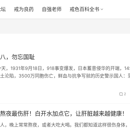
论坛
戒为良药
自强老师
戒色百科全书
八，勿忘国耻
今天，1931年9月18日，918事变爆发，日本蓄意侵华的开端，14
土沦陷，3500万同胞伤亡，鲜血与抗争写就的历史警示国人：
发展才能强大！和平…
2
熬夜最伤肝！白开水加点它，让肝脏越来越健康！
人，晚上常常熬夜，或者大吃大喝。我们都知道这样很伤身体，