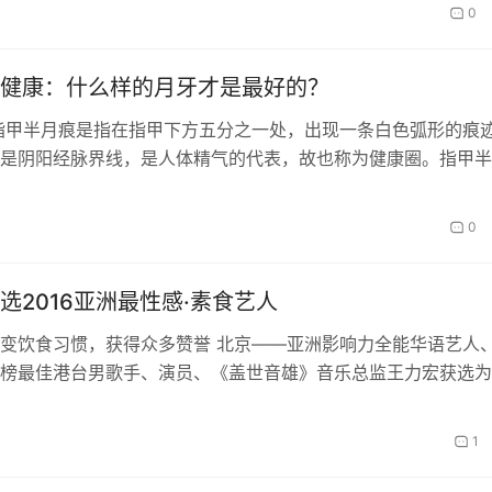
0
健康：什么样的月牙才是最好的？
指甲半月痕是指在指甲下方五分之一处，出现一条白色弧形的痕
是阴阳经脉界线，是人体精气的代表，故也称为健康圈。指甲半
要受营养、环境、身体素质的影响，…
0
选2016亚洲最性感·素食艺人
变饮食习惯，获得众多赞誉 北京——亚洲影响力全能华语艺人
榜最佳港台男歌手、演员、《盖世音雄》音乐总监王力宏获选为
最性感素食艺人！王力宏从众多候选人…
1