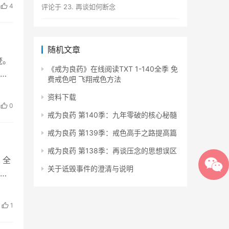
4
评论于
23. 再谈如何断念
随机文章
迹。
《戒为良药》在线阅读TXT 1-140全季 免
月
费戒色吧 飞翔戒色方法
资料下载
0
戒为良药 第140季：九年零破的核心秘髓
戒为良药 第139季：戒色高手之路提高篇
戒为良药 第138季：再谈压念的思想误区
、全
关于诋毁事件的澄清与说明
1