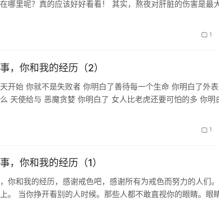
在哪里呢？真的应该好好看看！ 其实，熬夜对肝脏的伤害是最
脏是我们身体里最大的解毒器官，而晚…
1
事，你和我的经历（2）
天开始 你就不是失败者 你明白了善待每一个生命 你明白了外表
么 天使给与 恶魔贪婪 你明白了 女人比老虎还要可怕的多 你明
已经不能经受任何摧残…
1
事，你和我的经历（1）
，你和我的经历，感谢戒色吧，感谢所有为戒色而努力的人们。
上。 当你挣开看别的人时候。那些人都不敢直视你的眼睛。眼
。可以穿透别人的心房。你喜欢这种…