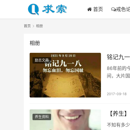
首页
戒色
首页
相册
相册
铭记九一
励志文章
86年前的
间，大片国
就要挨打，
2017-09-18
【养生】
养生资料
不知有多少