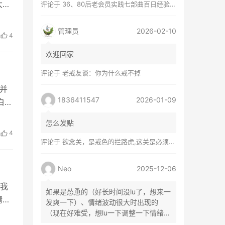
大
评论于
36、80后老会员实践七部曲百日经验谈兼苦口忠言
管理员
2026-02-10
4
欢迎回家
评论于
老戒友谈：你为什么戒不掉
并
1836411547
2026-01-09
白了
怎么发贴
4
评论于
欲念关，是戒色的拦路虎,这关是必须过的
Neo
2025-12-06
我
如果是怂恿的（好长时间没lu了，想来一
睛仿
发爽一下）、情绪波动很大时出现的
（现在好难受，想lu一下调整一下情绪）
等...