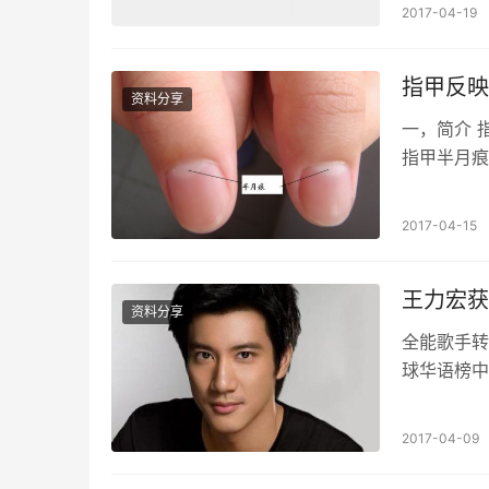
2017-04-19
指甲反映
资料分享
一，简介 
指甲半月痕
痕的发育，
2017-04-15
王力宏获
资料分享
全能歌手转
球华语榜中
2016年
2017-04-09