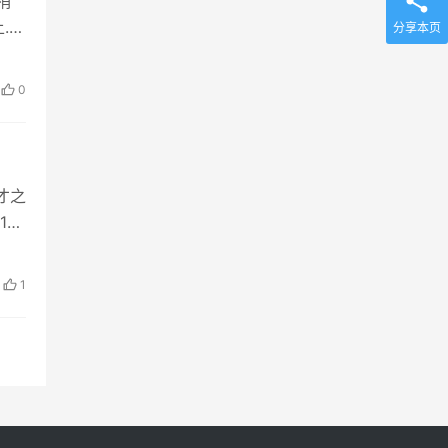
稍
.
分享本页
0
才之
1万
1