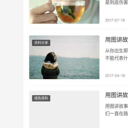
是到底伤害
的。因为肝
2017-07-19
用图讲故
资料分享
从你出生那
不能代表什
你的身体 
2017-04-19
用图讲故
戒色资料
用图讲故事
们一直在路
佛有一道光