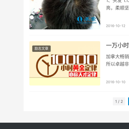
1、头发 
亮，柔顺坚
发为肾之华
2016-10-12
一万小时
励志文章
加拿大畅销
所以卓越非
小时的锤炼
2016-10-10
1 / 2