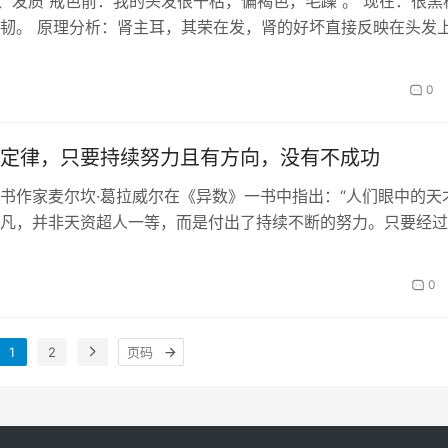
1.1、发质 戒色前：我的头发很干枯，偏褐色，毛躁 。 现在：很黑
韧。 原理分析：肾主耳，其荣在发，肾的好坏直接反映在头发上
，即头发是肾的外现。…
0
定律，只要持续努力且有方向，没有不成功
书作家麦尔坎·葛拉威尔在《异数》一书中指出：“人们眼中的天
凡，并非天资超人一等，而是付出了持续不断的努力。只要经过
，任何人都能从平凡变成超凡。…
0
1
2