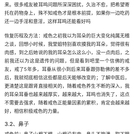
来。很多戒友被耳鸣问题所深深困扰，久治不愈，把希望寄
托在药物身上，殊不知戒色才是根本前提，如果你一边吃药
还一边手淫和意淫，这样耳鸣还能看好吗
恢复历程及方法：戒色之初我以为耳朵的巨大变化纯属无稽
之谈，回想小时候，我堂姐特别喜欢摸我的耳朵，觉得很有
肉感，到之后她说的我的耳朵怎么这么小，没一点肉后，之
前我还以为这是遗传的问题，但是看到吧里一个信佛的戒
友，戒了5年多，耳垂从很小到后来耳垂跟弥勒佛的差不多
后，我就彻底相信这些都是后天能够改变的；了解中医后，
更清楚这是跟肾直接相关的，随着戒色养生不断的深入，我
的耳朵耳垂也越来越厚实，越来越大，耳鸣也消失了，这点
不需要去强求，随着戒色正能量因素的累积，肯定会越来越
好，相信积极戒色的力量。
3.2、鼻子