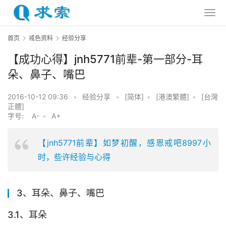
首页
戒色资料
经验分享
【成功心得】jnh5771前辈-第一部分-耳
朵、鼻子、嘴巴
2016-10-12 09:36
•
经验分享
•
[简体]
•
[港澳繁體]
•
[台灣
正體]
字号:
A-
•
A+
【jnh5771前辈】如梦初醒，感恩戒吧8997小
时，些许经验与心得
3、耳朵、鼻子、嘴巴
3.1、耳朵