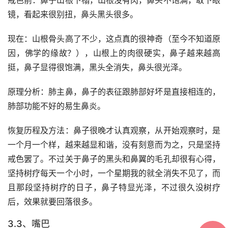
戒色前：鼻子山根下榻，山根没有肉，鼻头不饱满，取下眼
镜，看起来很别扭，鼻头黑头很多。
现在：山根骨头高了不少，这点真的很神奇（至今不知道原
因，佛学的缘故？），山根上的肉很硬实，鼻子越来越高
挺，鼻子显得很饱满，黑头全消失，鼻头很光泽。
原理分析：肺主鼻，鼻子的表征跟肺部好坏是直接相连的，
肺部功能不好的易生鼻炎。
恢复历程及方法：鼻子很晚才认真观察，从开始观察时，是
一个月一个样，越来越显和谐，没有刻意而为之，只是坚持
戒色罢了。不过关于鼻子的黑头和鼻翼的毛孔却很有心得，
坚持树疗每天一个小时，一个星期我的就全消失不见了，而
且那段坚持树疗的日子，鼻子特显光泽，不过很久没树疗
后，效果就要回落很多。
3.3、嘴巴