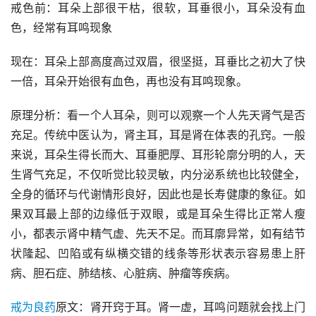
戒色前：耳朵上部很干枯，很软，耳垂很小，耳朵没有血
色，经常有耳鸣现象
现在：耳朵上部高度高过双眉，很坚挺，耳垂比之初大了快
一倍，耳朵开始很有血色，再也没有耳鸣现象。
原理分析：看一个人耳朵，则可以观察一个人先天肾气是否
充足。传统中医认为，肾主耳，耳是肾在体表的孔窍。一般
来说，耳朵生得长而大、耳垂肥厚、耳形轮廓分明的人，天
生肾气充足，不仅听觉比较灵敏，内分泌系统也比较健全，
全身的循环与代谢情形良好，因此也是长寿健康的象征。如
果双耳最上部的边缘低于双眼，或是耳朵生得比正常人瘦
小，都表示肾中精气虚、先天不足。而耳廓异常，如有结节
状隆起、凹陷或有纵横交错的线条等形状表示容易患上肝
病、胆石症、肺结核、心脏病、肿瘤等疾病。
戒为良药
原文：肾开窍于耳。肾一虚，耳鸣问题就会找上门