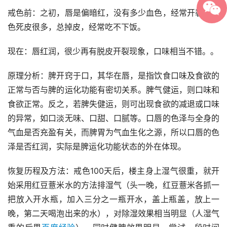
戒色前：之初，唇是偏暗红，没有多少血色，经常开裂，白
色死皮很多，总掉皮，经常吃不下饭。
现在：唇红润，很少再有脱皮开裂现象，口味相当不错。。
原理分析：脾开窍于口，其华在唇，是指饮食口味及食欲的
正常与否与脾的运化功能有密切关系。脾气健运，则口味和
食欲正常。反之，若脾失健运，则可出现食欲的减退或口味
的异常，如口淡无味、口甜、口腻等。口唇的色泽与全身的
气血是否充盈有关，而脾胃为气血生化之源，所以口唇的色
泽是否红润，实际是脾运化功能状态的外在体现。
恢复历程及方法：戒色100天后，楼主身上湿气很重，就开
始采用红豆薏米水的方法排湿气（头一晚，红豆薏米各抓一
把放入开水瓶，加入三分之一瓶开水，盖上瓶盖，放上一
晚，第二天喝泡出来的水），对除湿效果相当明显（人湿气