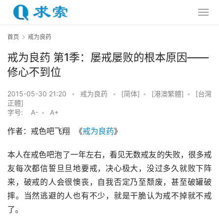
首页
戒为良药
戒为良药 第1季：屡戒屡败的根本原因——
修心不到位
2015-05-30 21:20
•
戒为良药
•
[简体]
•
[港澳繁體]
•
[台灣
正體]
字号:
A-
•
A+
作者：戒色吧飞翔  《
戒为良药
》
本人在戒色吧泡了一年左右，看见无数戒友的失败，很多戒
友每次都信誓旦旦地要戒，决心极大，没过多久就败下阵
来，破戒的人会很懊丧，自我否定乃至颓废，甚至破罐破
摔。当然逃避的人也有不少，就是干脆认为戒不掉就不戒
了。