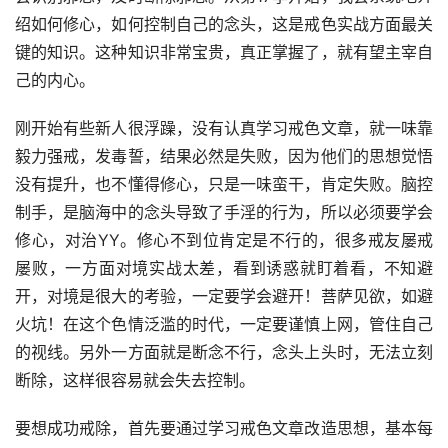
绍如何修心，如何控制自己的念头，这是戒色实战方面最关
键的知识。这种知识非常宝贵，真正掌握了，就有望主宰自
己的内心。
刚开始有些新人很浮躁，没有认真学习戒色文章，就一味靠
毅力强戒，发毒誓，结果必然是失败，因为他们的思想觉悟
没有提升，也不懂得修心，只是一味蛮干，肯定失败。脑控
制手，是脑海中的念头导致了手淫的行为，所以必须要学会
修心，对治YY。修心不到位肯定是不行的，很多戒友屡戒
屡败，一方面对境实战太差，看到诱惑就盯着看，不知避
开，对境是很大的考验，一定要学会避开！菩萨见欲，如避
火坑！在这个色情泛滥的时代，一定要谨慎上网，管住自己
的视线。另外一方面就是断念不行，念头上头时，无法立刻
断除，这样很容易就会失去控制。
要想成功戒除，首先要通过学习戒色文章改造思想，基本每