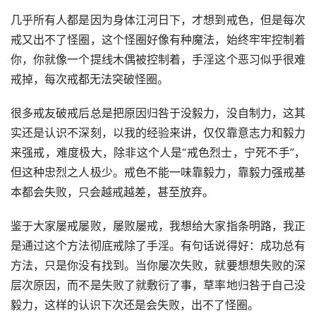
几乎所有人都是因为身体江河日下，才想到戒色，但是每次
戒又出不了怪圈，这个怪圈好像有种魔法，始终牢牢控制着
你，你就像一个提线木偶被控制着，手淫这个恶习似乎很难
戒掉，每次戒都无法突破怪圈。
很多戒友破戒后总是把原因归咎于没毅力，没自制力，这其
实还是认识不深刻，以我的经验来讲，仅仅靠意志力和毅力
来强戒，难度极大，除非这个人是“戒色烈士，宁死不手”，
但这种忠烈之人极少。戒色不能一味靠毅力，靠毅力强戒基
本都会失败，只会越戒越差，甚至放弃。
鉴于大家屡戒屡败，屡败屡戒，我想给大家指条明路，我正
是通过这个方法彻底戒除了手淫。有句话说得好：成功总有
方法，只是你没有找到。当你屡次失败，就要想想失败的深
层次原因，而不是失败了就敷衍了事，草率地归咎于自己没
毅力，这样的认识下次还是会失败，出不了怪圈。