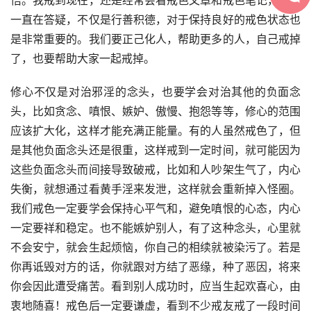
悟。我戒到现在，还是经常会看戒色文章和戒色笔记，我也
一直在答疑，不仅是行善积德，对于保持良好的戒色状态也
是非常重要的。我们要正己化人，帮助更多的人，自己戒掉
了，也要帮助大家一起戒掉。
修心不仅是对治邪淫的念头，也要学会对治其他的负面念
头，比如贪念、嗔恨、嫉妒、傲慢、抱怨等等，修心的范围
应该扩大化，这样才能充满正能量。有的人虽然戒色了，但
是其他负面念头还是很重，这样戒到一定时间，就可能因为
这些负面念头而间接导致破戒，比如和人吵架生气了，内心
失衡，就想通过看黄手淫来发泄，这样就会重新掉入怪圈。
我们戒色一定要学会保持心平气和，避免嗔恨的心态，内心
一定要祥和稳定。也不能嫉妒别人，有了这种念头，心里就
不会安宁，就会生起烦恼，你自己的相续就被染污了。若是
你再诋毁对方的话，你就跟对方结了恶缘，种了恶因，将来
你会因此遭受痛苦。看到别人成功时，应当生起欢喜心，由
衷地随喜！戒色后一定要谦虚，看到不少戒友戒了一段时间