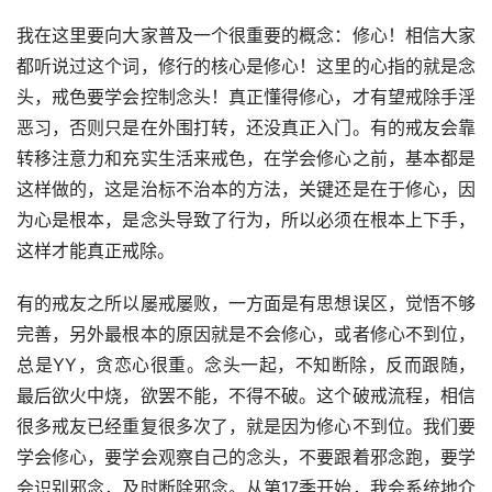
我在这里要向大家普及一个很重要的概念：修心！相信大家
都听说过这个词，修行的核心是修心！这里的心指的就是念
头，戒色要学会控制念头！真正懂得修心，才有望戒除手淫
恶习，否则只是在外围打转，还没真正入门。有的戒友会靠
转移注意力和充实生活来戒色，在学会修心之前，基本都是
这样做的，这是治标不治本的方法，关键还是在于修心，因
为心是根本，是念头导致了行为，所以必须在根本上下手，
这样才能真正戒除。
有的戒友之所以屡戒屡败，一方面是有思想误区，觉悟不够
完善，另外最根本的原因就是不会修心，或者修心不到位，
总是YY，贪恋心很重。念头一起，不知断除，反而跟随，
最后欲火中烧，欲罢不能，不得不破。这个破戒流程，相信
很多戒友已经重复很多次了，就是因为修心不到位。我们要
学会修心，要学会观察自己的念头，不要跟着邪念跑，要学
会识别邪念，及时断除邪念。从第17季开始，我会系统地介