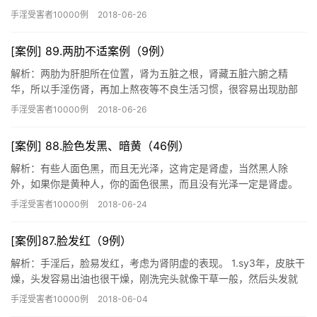
床较为常见。生理性的血精多由于病人恣情纵欲，房事不节及手淫
手淫受害者10000例
2018-06-26
频繁导…
[案例] 89.两肋不适案例（9例）
解析：两肋为肝胆所在位置，肾为五脏之根，肾藏五脏六腑之精
华，所以手淫伤肾，再加上熬夜等不良生活习惯，很容易出现肋部
的不适。 1.一年前经常熬夜到一两点，然后手淫过多，导致右侧肋
手淫受害者10000例
2018-06-26
骨（…
[案例] 88.脸色发黑、暗黄（46例）
解析：有些人面色黑，而且无光泽，这肯定是肾虚，当然黑人除
外，如果你是黄种人，你的面色很黑，而且没有光泽一定是肾虚。
有的人原来面色很好，现在面色越来越黑了，那是你肾气虚损的表
手淫受害者10000例
2018-06-24
现。面色…
[案例]87.脸发红（9例）
解析：手淫后，脸易发红，考虑为肾阴虚的表现。 1.sy3年，皮肤干
燥，头发容易出油也很干燥，刚洗完头就像干草一般，然后头发就
成饼，面部脸颊从初二之后就一直发红，是常年的红！！你能帮…
手淫受害者10000例
2018-06-04