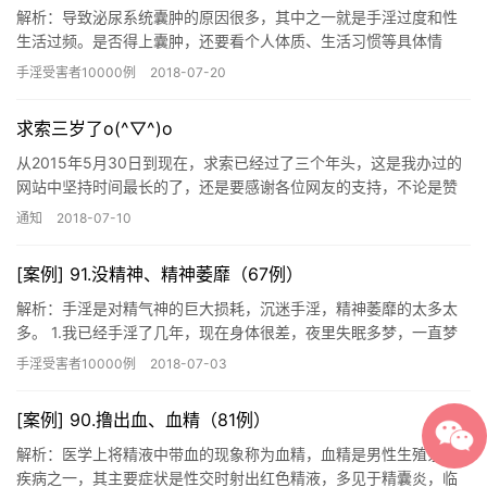
解析：导致泌尿系统囊肿的原因很多，其中之一就是手淫过度和性
生活过频。是否得上囊肿，还要看个人体质、生活习惯等具体情
况。 1.飞翔，你好我是一名新人，以前不知道sy的危害有这么大，
手淫受害者10000例
2018-07-20
现…
求索三岁了o(^▽^)o
从2015年5月30日到现在，求索已经过了三个年头，这是我办过的
网站中坚持时间最长的了，还是要感谢各位网友的支持，不论是赞
助的，帮忙推广的，还是提意见建议的，没有大家的支持，我是真…
通知
2018-07-10
[案例] 91.没精神、精神萎靡（67例）
解析：手淫是对精气神的巨大损耗，沉迷手淫，精神萎靡的太多太
多。 1.我已经手淫了几年，现在身体很差，夜里失眠多梦，一直梦
到天亮，第二天没有精神，长了两个黑眼圈，肾可能有点虚，有谁
手淫受害者10000例
2018-07-03
能…
[案例] 90.撸出血、血精（81例）
解析：医学上将精液中带血的现象称为血精，血精是男性生殖系统
疾病之一，其主要症状是性交时射出红色精液，多见于精囊炎，临