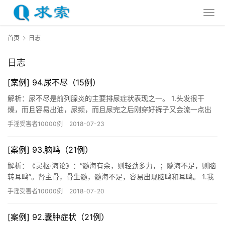
首页
日志
日志
[案例] 94.尿不尽（15例）
解析：尿不尽是前列腺炎的主要排尿症状表现之一。 1.头发很干
燥，而且容易出油，尿频，而且尿完之后刚穿好裤子又会流一点出
来，记忆力下降，做事也不易集中，有时脾气会很暴躁，说话也说
手淫受害者10000例
2018-07-23
不清…
[案例] 93.脑鸣（21例）
解析：《灵枢·海论》：“髓海有余，则轻劲多力，；髓海不足，则脑
转耳鸣”。肾主骨，骨生髓，髓海不足，容易出现脑鸣和耳鸣。 1.我
23岁撸了7年。断断续续的戒了2年！最近出现了脑鸣，害…
手淫受害者10000例
2018-07-20
[案例] 92.囊肿症状（21例）