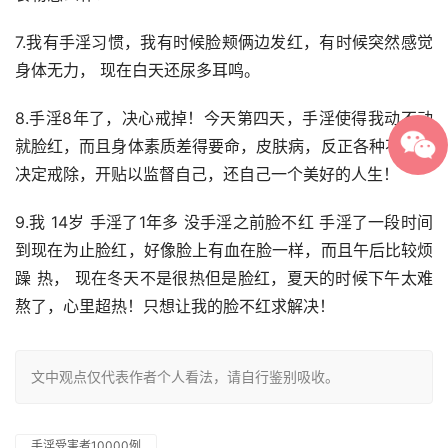
7.我有手淫习惯，我有时候脸颊俩边发红，有时候突然感觉
身体无力， 现在白天还尿多耳鸣。
8.手淫8年了，决心戒掉！今天第四天，手淫使得我动不动
就脸红，而且身体素质差得要命，皮肤病，反正各种不好！
决定戒除，开贴以监督自己，还自己一个美好的人生！
9.我 14岁 手淫了1年多 没手淫之前脸不红 手淫了一段时间
到现在为止脸红，好像脸上有血在脸一样，而且午后比较烦
躁 热， 现在冬天不是很热但是脸红，夏天的时候下午太难
熬了，心里超热！只想让我的脸不红求解决！
文中观点仅代表作者个人看法，请自行鉴别吸收。
手淫受害者10000例