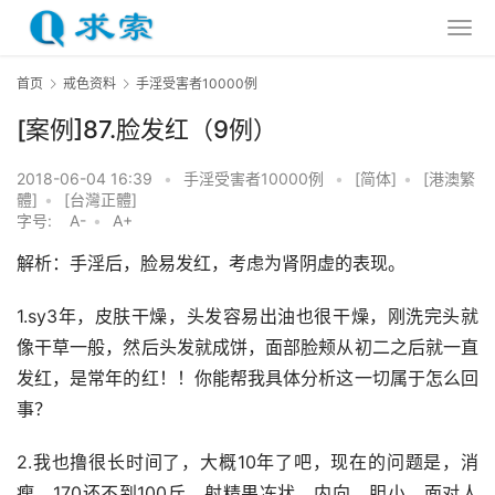
首页
戒色资料
手淫受害者10000例
[案例]87.脸发红（9例）
2018-06-04 16:39
•
手淫受害者10000例
•
[简体]
•
[港澳繁
體]
•
[台灣正體]
字号:
A-
•
A+
解析：手淫后，脸易发红，考虑为肾阴虚的表现。
1.sy3年，皮肤干燥，头发容易出油也很干燥，刚洗完头就
像干草一般，然后头发就成饼，面部脸颊从初二之后就一直
发红，是常年的红！！你能帮我具体分析这一切属于怎么回
事？
2.我也撸很长时间了，大概10年了吧，现在的问题是，消
瘦，170还不到100斤，射精果冻状，内向，胆小，面对人