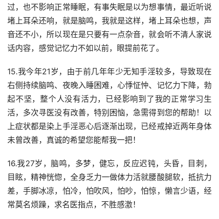
过，也不影响正常睡眠，有事失眠是以为想事情，最近听说
堵上耳朵还响，就是脑鸣，我就是这样，堵上耳朵也想，声
音还不小，所以现在是只要有一点杂音，就会听不清人家说
话内容，感觉记忆力不如以前，眼提前花了。
15.我今年21岁，由于前几年年少无知手淫较多，导致现在
右侧持续脑鸣、夜晚入睡困难，心悸怔忡、记忆力下降，勃
起不坚，整个人没有活力，已经影响到了我的正常学习生
活，多次寻医没有改善，特别困恼，急需得到您的帮助！以
上症状都是染上手淫恶心后逐渐出现，已经戒掉近两年身体
未曾改善，真诚的希望您能帮我一把！
16.我27岁，脑鸣，多梦，健忘，反应迟钝，头昏，目刺，
目眩，精神恍惚，全身乏力一做体力活就腰酸腿软，抵抗力
差，手脚冰凉，怕冷，怕吹风，怕吵，怕惊，懒言少语，经
常莫名烦躁，求名医指点，不胜感激！