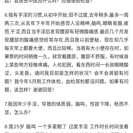
起）我该去中医院什么科？应做哪些检查？
6.我有手淫的习惯,从初中开始,但不过度,去年稍多,最多一周
两三次,从去年下半年开始感觉人没精神,脑鸣,眼睛易酸,疲
劳,干涩,而且当手淫后发现腰部有轻微酸痛感.最近几个月发
现腰部的酸痛感觉经常存在,而且我以前便秘，现在却几乎
每天早上都要大便，而且比较稀。当我有大小便存在时，如
果憋的时间稍微一久，就觉着腰部，腹部不舒服，有时候身
上某些地方轻微疼痛。人也犯困，看东西时间一长就眼睛酸
涩，头发昏。请问我目前是怎样的状况？会不会肾脏有问
题？我今年5月刚工作体检，血检尿检都没问题。如果有问
题，该怎样？谢谢回答！
7.我因年少手淫，导致的体质弱，脑鸣，性欲下降，勃而不
坚，怎么办？
8.我25岁 脑鸣 一个多星期了 过度手淫 工作时长时间坐着