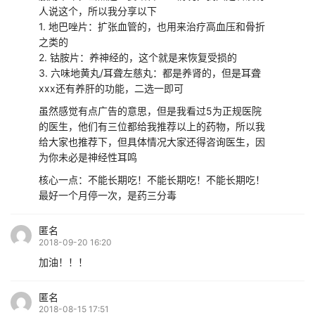
人说这个，所以我分享以下
1. 地巴唑片：扩张血管的，也用来治疗高血压和骨折
之类的
2. 钴胺片：养神经的，这个就是来恢复受损的
3. 六味地黄丸/耳聋左慈丸：都是养肾的，但是耳聋
xxx还有养肝的功能，二选一即可
虽然感觉有点广告的意思，但是我看过5为正规医院
的医生，他们有三位都给我推荐以上的药物，所以我
给大家也推荐下，但具体情况大家还得咨询医生，因
为你未必是神经性耳鸣
核心一点：不能长期吃！不能长期吃！不能长期吃！
最好一个月停一次，是药三分毒
匿名
2018-09-20 16:20
加油！！！
匿名
2018-08-15 17:51