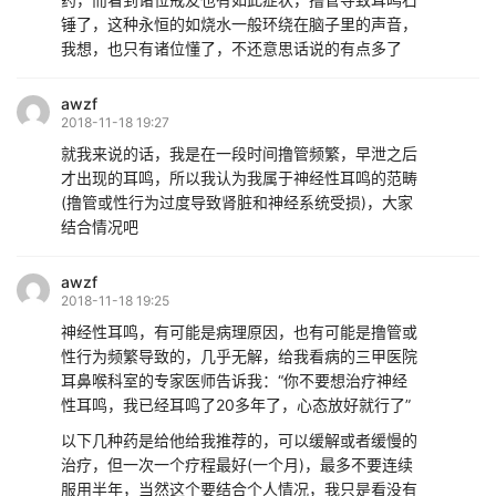
锤了，这种永恒的如烧水一般环绕在脑子里的声音，
我想，也只有诸位懂了，不还意思话说的有点多了
awzf
2018-11-18 19:27
就我来说的话，我是在一段时间撸管频繁，早泄之后
才出现的耳鸣，所以我认为我属于神经性耳鸣的范畴
(撸管或性行为过度导致肾脏和神经系统受损)，大家
结合情况吧
awzf
2018-11-18 19:25
神经性耳鸣，有可能是病理原因，也有可能是撸管或
性行为频繁导致的，几乎无解，给我看病的三甲医院
耳鼻喉科室的专家医师告诉我：“你不要想治疗神经
性耳鸣，我已经耳鸣了20多年了，心态放好就行了”
以下几种药是给他给我推荐的，可以缓解或者缓慢的
治疗，但一次一个疗程最好(一个月)，最多不要连续
服用半年，当然这个要结合个人情况，我只是看没有