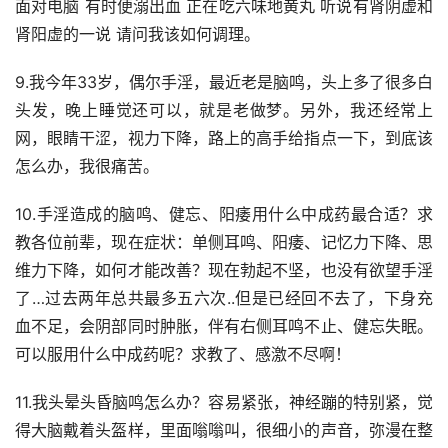
面对电脑 有时便溺出血 正在吃六味地黄丸 听说有肾阴虚和
肾阳虚的一说 请问我该如何调理。
9.我今年33岁，偶尔手淫，最近老是脑鸣，头上多了很多白
头发，晚上睡觉还可以，就是老做梦。另外，我还经常上
网，眼睛干涩，视力下降，路上的高手给指点一下，到底该
怎么办，我很痛苦。
10.手淫造成的脑鸣、健忘、阳痿用什么中成药最合适？求
教各位前辈，现在症状：单侧耳鸣、阳痿、记忆力下降、思
维力下降，如何才能改善？现在勃起不坚，也没有欲望手淫
了…过去两年总共最多五六次..但是已经回不去了，下身充
血不足，会阴部同时肿胀，伴有右侧耳鸣不止、健忘失眠。
可以服用什么中成药呢？求教了、感激不尽啊！
11.我头晕头昏脑鸣怎么办？容易紧张，神经蹦的特别紧，觉
得大脑戴着头盔样，里面嗡嗡叫，很细小的声音，弥漫在整