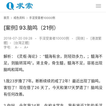
首页
戒色资料
手淫受害者10000例
[案例] 93.脑鸣（21例）
2018-07-20 09:28
•
手淫受害者10000例
•
[简体]
•
[港澳繁
體]
•
[台灣正體]
字号:
A-
•
A+
解析：《灵枢·海论》：“髓海有余，则轻劲多力，；髓海不
足，则脑转耳鸣”。肾主骨，骨生髓，髓海不足，容易出现
脑鸣和耳鸣。
1.我23岁撸了7年。断断续续的戒了2年！最近出现了脑鸣，
害怕了！现在借了26 天了，今天和第17天梦遗了！脑鸣没
有任何改善。
2.你好，今年我24岁，在校大学生，我有将近7年的手淫