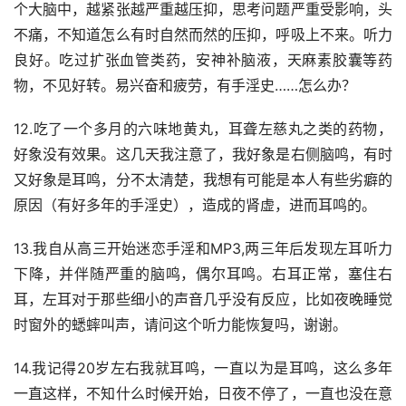
个大脑中，越紧张越严重越压抑，思考问题严重受影响，头
不痛，不知道怎么有时自然而然的压抑，呼吸上不来。听力
良好。吃过扩张血管类药，安神补脑液，天麻素胶囊等药
物，不见好转。易兴奋和疲劳，有手淫史……怎么办？
12.吃了一个多月的六味地黄丸，耳聋左慈丸之类的药物，
好象没有效果。这几天我注意了，我好象是右侧脑鸣，有时
又好象是耳鸣，分不太清楚，我想有可能是本人有些劣癖的
原因（有好多年的手淫史），造成的肾虚，进而耳鸣的。
13.我自从高三开始迷恋手淫和MP3,两三年后发现左耳听力
下降，并伴随严重的脑鸣，偶尔耳鸣。右耳正常，塞住右
耳，左耳对于那些细小的声音几乎没有反应，比如夜晚睡觉
时窗外的蟋蟀叫声，请问这个听力能恢复吗，谢谢。
14.我记得20岁左右我就耳鸣，一直以为是耳鸣，这么多年
一直这样，不知什么时候开始，日夜不停了，一直也没在意