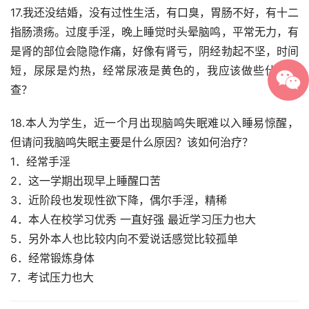
17.我还没结婚，没有过性生活，有口臭，胃肠不好，有十二
指肠溃疡。过度手淫，晚上睡觉时头晕脑鸣，平常无力，有
是肾的部位会隐隐作痛，好像有肾亏，阴经勃起不坚，时间
短，尿尿是灼热，经常尿液是黄色的，我应该做些什么检
查？
18.本人为学生，近一个月出现脑鸣失眠难以入睡易惊醒，
但请问我脑鸣失眠主要是什么原因？该如何治疗？
1．经常手淫
2．这一学期出现早上睡醒口苦
3．近阶段也发现性欲下降，偶尔手淫，精稀
4．本人在校学习优秀 一直好强 最近学习压力也大
5．另外本人也比较内向不爱说话感觉比较孤单
6．经常锻炼身体
7．考试压力也大