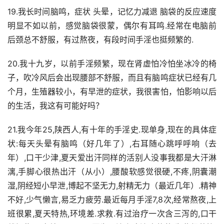
19.我长时间脑鸣，症状 头晕，记忆力减退 脑袋的反应速度
明显不如以前，感觉脑袋很蒙，偶尔有耳鸣.经常在电脑前
后颈总不舒服，有过熬夜，有段时间手淫也挺频繁的.
20.我十九岁，以前手淫频繁，现在肾虚怕冷怕坐冰冷的椅
子，吹冷风后会出现腰部不舒服，而且有脑鸣症状已经有几
个月，生殖器较小，有早泄的症状，我很害怕，怕影响以后
的生活，我这有可能好吗？
21.我今年25,陕西人,有十年的手淫史.现单身,现在的具体症
状:每天头晕有脑鸣（好几年了）,右耳随心跳呼呼响（去
年）,口干少津,夏天爱出汗同样的活别人没事我都是大汗淋
漓,手脚心很热出汗（从小）,腰酸软感觉很硬,不疼,阴囊潮
湿,阴经短小早泄,博起不坚无力,射精无力（最近几年）.精神
不好,少气懒言,易乏力疲劳.最近每月手淫7,8次,经常熬夜,上
班很累,夏天特热,环境差.求救.有过治疗一次含三泻的,口干