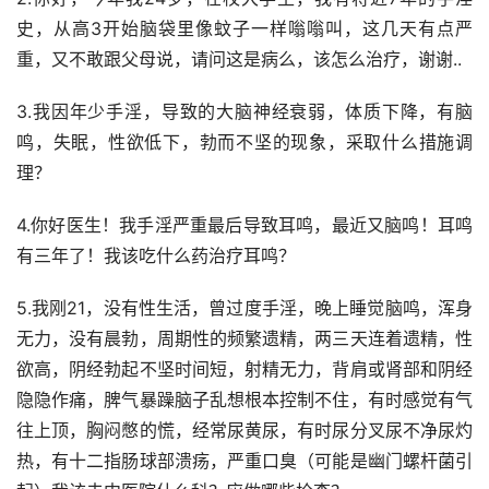
史，从高3开始脑袋里像蚊子一样嗡嗡叫，这几天有点严
重，又不敢跟父母说，请问这是病么，该怎么治疗，谢谢..
3.我因年少手淫，导致的大脑神经衰弱，体质下降，有脑
鸣，失眠，性欲低下，勃而不坚的现象，采取什么措施调
理？
4.你好医生！我手淫严重最后导致耳鸣，最近又脑鸣！耳鸣
有三年了！我该吃什么药治疗耳鸣？
5.我刚21，没有性生活，曾过度手淫，晚上睡觉脑鸣，浑身
无力，没有晨勃，周期性的频繁遗精，两三天连着遗精，性
欲高，阴经勃起不坚时间短，射精无力，背肩或肾部和阴经
隐隐作痛，脾气暴躁脑子乱想根本控制不住，有时感觉有气
往上顶，胸闷憋的慌，经常尿黄尿，有时尿分叉尿不净尿灼
热，有十二指肠球部溃疡，严重口臭（可能是幽门螺杆菌引