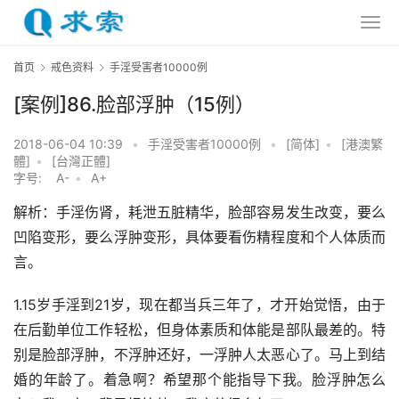
首页
戒色资料
手淫受害者10000例
[案例]86.脸部浮肿（15例）
2018-06-04 10:39
•
手淫受害者10000例
•
[简体]
•
[港澳繁
體]
•
[台灣正體]
字号:
A-
•
A+
解析：手淫伤肾，耗泄五脏精华，脸部容易发生改变，要么
凹陷变形，要么浮肿变形，具体要看伤精程度和个人体质而
言。
1.15岁手淫到21岁，现在都当兵三年了，才开始觉悟，由于
在后勤单位工作轻松，但身体素质和体能是部队最差的。特
别是脸部浮肿，不浮肿还好，一浮肿人太恶心了。马上到结
婚的年龄了。着急啊？希望那个能指导下我。脸浮肿怎么