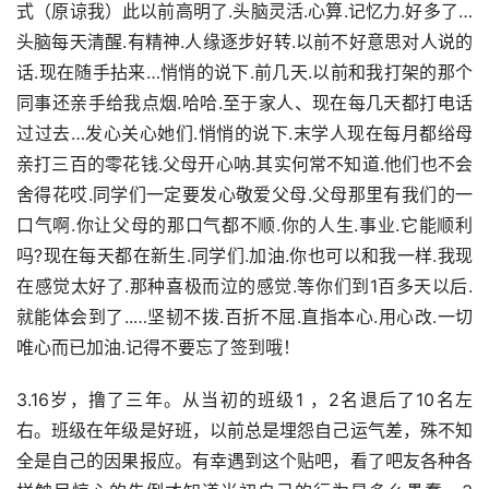
式（原谅我）此以前高明了.头脑灵活.心算.记忆力.好多了…
头脑每天清醒.有精神.人缘逐步好转.以前不好意思对人说的
话.现在随手拈来…悄悄的说下.前几天.以前和我打架的那个
同事还亲手给我点烟.哈哈.至于家人、现在每几天都打电话
过过去…发心关心她们.悄悄的说下.末学人现在每月都绤母
亲打三百的零花钱.父母开心呐.其实何常不知道.他们也不会
舍得花哎.同学们一定要发心敬爱父母.父母那里有我们的一
口气啊.你让父母的那口气都不顺.你的人生.事业.它能顺利
吗?现在每天都在新生.同学们.加油.你也可以和我一样.我现
在感觉太好了.那种喜极而泣的感觉.等你们到1百多天以后.
就能体会到了..…坚韧不拨.百折不屈.直指本心.用心改.一切
唯心而已加油.记得不要忘了签到哦！
3.16岁，撸了三年。从当初的班级1 ，2名退后了10名左
右。班级在年级是好班，以前总是埋怨自己运气差，殊不知
全是自己的因果报应。有幸遇到这个贴吧，看了吧友各种各