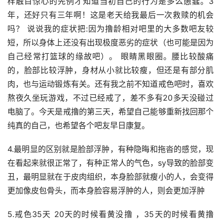
样触目惊心的先例才知道当初自己的行为是多么愚蠢。3
年，还好只有三年啊！这是老天给我最后一次救赎的机会
吗？ 说说我的症状把:因为撸龄相对吧里的大多数吧友较
短，所以身体上还没有出现极度恶劣的症状（也可能是因为
自己经常打篮球的缘故吧）。 眼睛黑眼圈。腰比较酸痛
的，脸部比较浮肿，身材从小就比较瘦，但还是有部分肌
肉，也与运动锻炼有关。还有我之前不知道戒色吧时，喜欢
熬夜久坐玩游戏，不过已经戒了，差不多有20多天没碰过
电脑了。今天是戒撸的第三天，希望自己能够重新找回那个
纯真的自己，也希望各个吧友早日康复。
4.最明显的区别就是脸部浮肿，有种隐晦和拖沓的感觉，现
在看起来就很正常了，有种正常人的气色，sy导致的脸部变
丑，最明显就在于皮肉组织，本身脸部就瘦小的人，会变得
更加像皮包骨头，而本身脸容易浮肿的人，则会更加浮肿
5.戒色35天 20天的时候看黄没撸 ，35天的时候看黄撸