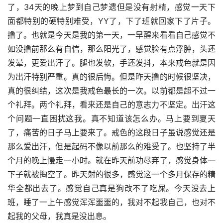
了，34天的晚上梦到自己梦遗但是没有射精，感觉一天下
面都特别的硬特别难受，YY了，下了班就回家下了片子。
撸了。也就是今天是我的第一天，一早醒来看看自己感觉不
如没撸前那么有自信，那么阳光了，感觉脸有点浮肿，头还
发晕，更爱出汗了。腿也发软，手还发抖，本来戒色就是因
为出汗特别严重。真的很后悔。但是昨天撸的时候很坚决，
真的很纠结，这次是我戒色最长的一次。以前都是超不过一
个礼拜。两个礼拜，看来还是自己的意志力不坚定。出汗这
个问题一直困扰这我。真不知道该怎么办。马上要到夏天
了，痛苦的日子马上要来了。戒色的这段日子虽说感觉还是
那么爱出汗，但是起码不像以前那么的难受了。也坚持了半
个月的晚上慢走一小时。就在昨天前功尽弃了，感觉身体一
下子就被掏空了。昨天射的很多，感觉这一个多月保存的精
华全都出去了。感觉自己真是狗改不了吃屎。今天没去上
班，睡了一上午感觉浑浑噩噩的，我对不起我自己，也对不
起我的父母，我真是没出息。