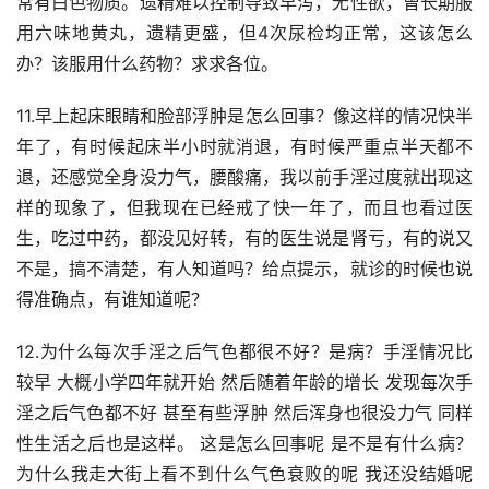
常有白色物质。遗精难以控制导致早泻，无性欲，曾长期服
用六味地黄丸，遗精更盛，但4次尿检均正常，这该怎么
办？该服用什么药物？求求各位。
11.早上起床眼睛和脸部浮肿是怎么回事？像这样的情况快半
年了，有时候起床半小时就消退，有时候严重点半天都不
退，还感觉全身没力气，腰酸痛，我以前手淫过度就出现这
样的现象了，但我现在已经戒了快一年了，而且也看过医
生，吃过中药，都没见好转，有的医生说是肾亏，有的说又
不是，搞不清楚，有人知道吗？给点提示，就诊的时候也说
得准确点，有谁知道呢？
12.为什么每次手淫之后气色都很不好？是病？手淫情况比
较早 大概小学四年就开始 然后随着年龄的增长 发现每次手
淫之后气色都不好 甚至有些浮肿 然后浑身也很没力气 同样
性生活之后也是这样。 这是怎么回事呢 是不是有什么病？
为什么我走大街上看不到什么气色衰败的呢 我还没结婚呢 