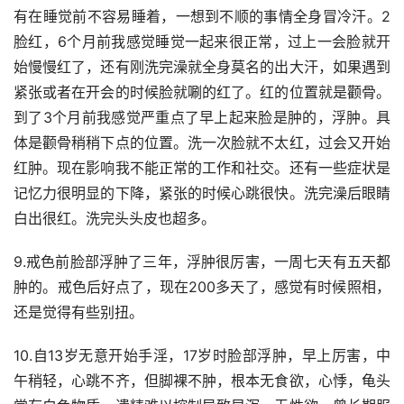
有在睡觉前不容易睡着，一想到不顺的事情全身冒冷汗。2
脸红，6个月前我感觉睡觉一起来很正常，过上一会脸就开
始慢慢红了，还有刚洗完澡就全身莫名的出大汗，如果遇到
紧张或者在开会的时候脸就唰的红了。红的位置就是颧骨。
到了3个月前我感觉严重点了早上起来脸是肿的，浮肿。具
体是颧骨稍稍下点的位置。洗一次脸就不太红，过会又开始
红肿。现在影响我不能正常的工作和社交。还有一些症状是
记忆力很明显的下降，紧张的时候心跳很快。洗完澡后眼睛
白出很红。洗完头头皮也超多。
9.戒色前脸部浮肿了三年，浮肿很厉害，一周七天有五天都
肿的。戒色后好点了，现在200多天了，感觉有时候照相，
还是觉得有些别扭。
10.自13岁无意开始手淫，17岁时脸部浮肿，早上厉害，中
午稍轻，心跳不齐，但脚裸不肿，根本无食欲，心悸，龟头