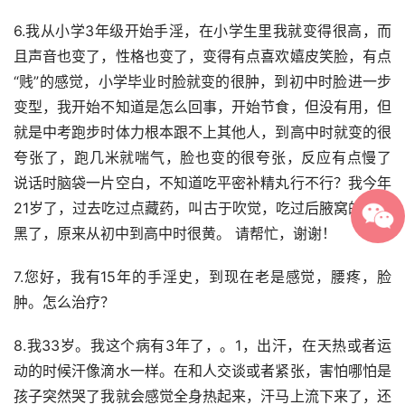
6.我从小学3年级开始手淫，在小学生里我就变得很高，而
且声音也变了，性格也变了，变得有点喜欢嬉皮笑脸，有点
“贱”的感觉，小学毕业时脸就变的很肿，到初中时脸进一步
变型，我开始不知道是怎么回事，开始节食，但没有用，但
就是中考跑步时体力根本跟不上其他人，到高中时就变的很
夸张了，跑几米就喘气，脸也变的很夸张，反应有点慢了 
说话时脑袋一片空白，不知道吃平密补精丸行不行？我今年
21岁了，过去吃过点藏药，叫古于吹觉，吃过后腋窝的毛变
黑了，原来从初中到高中时很黄。 请帮忙，谢谢！
7.您好，我有15年的手淫史，到现在老是感觉，腰疼，脸
肿。怎么治疗？
8.我33岁。我这个病有3年了，。1，出汗，在天热或者运
动的时候汗像滴水一样。在和人交谈或者紧张，害怕哪怕是
孩子突然哭了我就会感觉全身热起来，汗马上流下来了，还