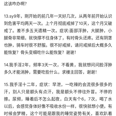
这该咋办啊？
13.sy9年，刚开始的前几年一天好几次，从两年前开始认识
到危害平均两天一次。上个月彻底戒掉了10天，这个月又破
戒了。差不多五天遗精一次。症状:面部浮肿，大腿肿，小
腿骨非常细，就快撑不住身体了，有时骨头还疼。还有阴茎
也肿，骑车时很不舒服。很不好戒掉，请问戒掉后大概多久
能恢复？骨头变细吃什么能恢复？谢谢！
14.我手淫2年，频率3天一次，不看黄，我就想问问脸浮肿
多久才能消肿，需要吃些什么，求楼主回答，谢谢！
15.我手淫十二年，症状：早泄，一吃辣的会流很多很多的
汗，别人只是额头有点汗，我是额头不停往外冒。不停的
擦。尿频，睡着后不怎么起夜，白天有个6，7次，喝了水
以后，会感觉身体好像不吸收水份一样，很快就想小便。有
时候会梦精，这个可能是跟我的睡觉姿势有关，喜欢趴着