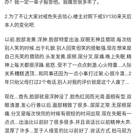
办？我一定一辈子报答他。我痛苦很多年了。
2.为了不让大家对戒色失去信心.楼主对照下戒SY130来天后
本人的变化吧.
以前.脸部发黄.浮肿.脸部特爱出油.双眼无神且猥琐.每次给
别人笑的时候.出于礼貌.别人回笑但笑的很勉强.现在想来是
自己先笑的猥琐的.头发发黄.尿频.尿分叉.尿痛.晚上失眠.精
神上每天都很浮躁.易怒..受不了一点点刺激.心火特重…人际
关系糟糕透顶…和同事还因为一点小事打过架.心很冷漠…2
年只绐父母打过2个电话.别人对我的评价就是这个人废了…
现在…首先.脸部就是浮肿没了.脸色红润而光滑.面相有型.双
眼清澈.发心行善以后.面部精致了很多..尿尿正常.无尿频尿
痛.分叉是每次快完的时候有很短的时间出现.现在失眠有一
点点…出油比以前好了很多很多.并且说话比以前精神大声.
混厚了许多…至于人缘变的比以前好了.说话方式.拍马屁方