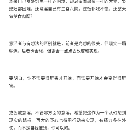
本来自己身处饥民一样的困境，却总做着惠帝一样的大梦，娶
媳妇都困难，还意淫自己有三宫六院。连饭都吃不饱，还整天
做梦食肉糜？
意淫者与有想法的区别就是，前者是光想的很美，但现实一塌
糊涂。后者也会想，但更会一点点去改变和实现。
要明白，你不需要很厉害才开始，而需要开始才会变得很厉
害。
戒色戒意淫，不管哪方面的意淫，希望把这作为一个从幻想到
现实的踏板。再大的野心也得用行动来实现，有精力多往外
使，而不是自我摧残，你可以的。