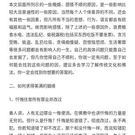
本文前面所列示的一些晚婚、感情不顺的原因，是一些影响比
较大且普遍性的一些原因，当然每个人个体差异的不同，还会
有其他一些因素，但凡所有不当的思想、行为、语言都会有损
福报和运气，继而影响感情，除了上述的一些原因外，浪费粮
食水电、违法乱纪、偷税漏税(包括买东西吃饭不要发票)、贪污
受贿、偷盗、乱扔垃圾、贪嗔痴慢疑、怨恨恼怒烦、生活奢靡
等很多问题都会有影响人的一生，自己的具体问题只能靠自己
去发掘了，但凡你觉得自己不顺利，你就一定有问题，至于如
何能去找到这些问题的因，建议多去学习了解传统文化和佛
法，你一定会找到你想要的答案的。
二、如何求得美满的姻缘
1、忏悔往昔所有罪业并改过
善人讲，人有无边罪业一悔便消。在佛教中也讲忏悔的力量是
无穷的。但什么是忏悔？忏悔是知道错了，彻底改过，永不再
犯。你若知道错了却不改正，那个和没忏悔一样，而且知错犯