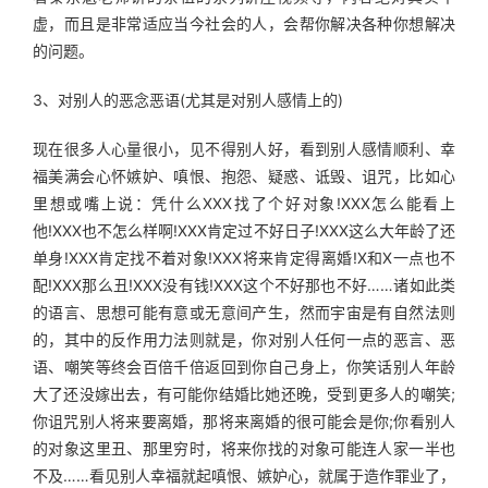
虚，而且是非常适应当今社会的人，会帮你解决各种你想解决
的问题。
3、对别人的恶念恶语(尤其是对别人感情上的)
现在很多人心量很小，见不得别人好，看到别人感情顺利、幸
福美满会心怀嫉妒、嗔恨、抱怨、疑惑、诋毁、诅咒，比如心
里想或嘴上说：凭什么XXX找了个好对象!XXX怎么能看上
他!XXX也不怎么样啊!XXX肯定过不好日子!XXX这么大年龄了还
单身!XXX肯定找不着对象!XXX将来肯定得离婚!X和X一点也不
配!XXX那么丑!XXX没有钱!XXX这个不好那也不好……诸如此类
的语言、思想可能有意或无意间产生，然而宇宙是有自然法则
的，其中的反作用力法则就是，你对别人任何一点的恶言、恶
语、嘲笑等终会百倍千倍返回到你自己身上，你笑话别人年龄
大了还没嫁出去，有可能你结婚比她还晚，受到更多人的嘲笑;
你诅咒别人将来要离婚，那将来离婚的很可能会是你;你看别人
的对象这里丑、那里穷时，将来你找的对象可能连人家一半也
不及……看见别人幸福就起嗔恨、嫉妒心，就属于造作罪业了，