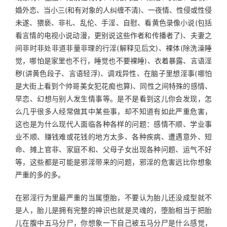
婚外恋、当小三(和有对象的人纠缠不清)、一夜情、性侵或性侵
未遂、猥亵、非礼、乱伦、手淫、自慰、看黄色录像小说(包括
看言情的电视小说动漫，更别说这些作者和传播者了)、夫妻之
间非时非处非道非量非理的行淫(解释见后文)、裸体(除洗澡睡
觉，哪怕是家里也不行，睡觉也不要裸睡)、衣着暴露、言语淫
秽(讲黄色段子、言语轻浮)、调戏异性、在脑子里想淫事(哪怕
是大街上看到个帅哥美女犯花痴也算)、同性之间特殊的感情、
早恋、幻想与别人发生情事等。是不是看到这儿你会发现，怎
么几乎很多人经常做其中某些事，却不知道有如此严重危害，
这也是为什么现代人面临各种各样的问题：感情不顺、学业事
业不顺、赚钱难或花钱的地方太多、各种疾病、遭遇意外、短
命、摊上官非、家庭不和、父母子女出现各种问题、运气不好
等，这些都是可能是邪淫带来的问题，邪淫的危害远比你想象
严重的多的多。
在邪淫行为里最严重的当属堕胎，不要认为胎儿还没成型就不
是人，胎儿是拥有完整的神识也就是灵魂的，堕胎相当于把胎
儿在腹中五马分尸，你想象一下自己被五马分尸是什么感觉，