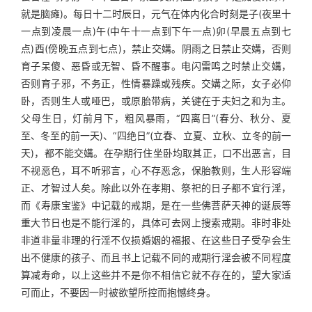
就是脑瘫)。每日十二时辰日，元气在体内化合时刻是子(夜里十
一点到凌晨一点)午(中午十一点到下午一点)卯(早晨五点到七
点)酉(傍晚五点到七点)，禁止交媾。阴雨之日禁止交媾，否则
育子呆傻、恶昏或无智、昏不醒事。电闪雷鸣之时禁止交媾，
否则育子邪，不务正，性情暴躁或残疾。交媾之际，女子必仰
卧，否则生人或哑巴，或原胎带病，关键在于夫妇之和为主。
父母生日，灯前月下，粗风暴雨，“四离日”(春分、秋分、夏
至、冬至的前一天)、“四绝日”(立春、立夏、立秋、立冬的前一
天)，都不能交媾。在孕期行住坐卧均取其正，口不出恶言，目
不视恶色，耳不听邪言，心不存恶念，保胎教则，生人形容端
正、才智过人矣。除此以外在孝期、祭祀的日子都不宜行淫，
而《寿康宝鉴》中记载的戒期，是在一些佛菩萨天神的诞辰等
重大节日也是不能行淫的，具体可去网上搜索戒期。非时非处
非道非量非理的行淫不仅损婚姻的福报、在这些日子受孕会生
出不健康的孩子、而且书上记载不同的戒期行淫会被不同程度
算减寿命，以上这些并不是你不相信它就不存在的，望大家适
可而止，不要因一时被欲望所控而抱憾终身。