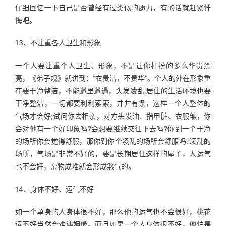
仔细回忆一下自己是否曾经有过类似的愿力，有的话就赶紧忏
悔吧。
13、不注重各人卫生和形象
一个人要注重个人卫生、形象，不是让你打扮的多么华贵漂
亮，《弟子规》就讲到：“衣贵洁，不贵华”。个人的外在形象重
在要干净整洁，不能邋里邋遢，头发凌乱;居住的生活环境也要
干净整洁，一切都要利利索索，井井有条，这样一个人整体的
气场才会好;试问你去相亲，对方头发油、指甲脏、衣服皱，你
会对他有一个好印象吗?会想要继续交往下去吗?你到一个干净
的场所你会觉得舒服，那你到你个凌乱的场所会舒服吗?凌乱的
场所，气场是非常不好的，要是长期居住这样的屋子，人运气
也不会好，杂物成堆就会形成煞气的。
14、身体不好、运气不好
如一个单身的人身体很不好，那么他的运气也不会很好，桃花
运不好当然会难遇姻缘。而且如果一个人身体很不好，他怕是