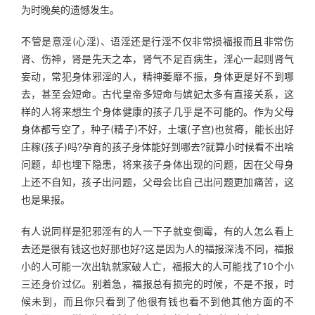
为时晚矣的遗憾发生。
不管是意淫(心淫)、语淫还是行淫不仅非常损福报而且非常伤
肾、伤神，肾是先天之本，肾气不足百病生，淫心一起则肾气
妄动，常犯身体邪淫的人，精神萎靡不振，身体更是好不到哪
去，甚至会短命。古代皇帝多短命与嫔妃太多有直接关系，这
样的人将来想生个身体健康的孩子几乎是不可能的。作为父母
身体都亏空了，种子(精子)不好，土壤(子宫)也贫瘠，能长出好
庄稼(孩子)吗?孕育的孩子身体能好到哪去?就算小时候看不出啥
问题，却也埋下隐患，将来孩子身体出现的问题，因在父母身
上还不自知，孩子出问题，父母会比自己出问题更加痛苦，这
也是果报。
有人说同样是犯邪淫有的人一下子就变倒霉，有的人怎么看上
去还是很有钱这也好那也好?这是因为人的福报深浅不同，福报
小的人可能一次出轨就家破人亡，福报大的人可能找了10个小
三还身价过亿。别着急，福报总有损完的时候，不是不报，时
候未到，而且你只看到了他很有钱也看不到他其他方面的不