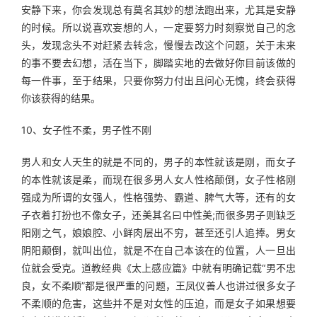
安静下来，你会发现总有莫名其妙的想法跑出来，尤其是安静
的时候。所以说喜欢妄想的人，一定要努力时刻察觉自己的念
头，发现念头不对赶紧去转念，慢慢去改这个问题，关于未来
的事不要去幻想，活在当下，脚踏实地的去做好你目前该做的
每一件事，至于结果，只要你努力付出且问心无愧，终会获得
你该获得的结果。
10、女子性不柔，男子性不刚
男人和女人天生的就是不同的，男子的本性就该是刚，而女子
的本性就该是柔，而现在很多男人女人性格颠倒，女子性格刚
强成为所谓的女强人，性格强势、霸道、脾气大等，还有的女
子衣着打扮也不像女子，还美其名曰中性美;而很多男子则缺乏
阳刚之气，娘娘腔、小鲜肉层出不穷，甚至还引人追捧。男女
阴阳颠倒，就叫出位，就是不在自己本该在的位置，人一旦出
位就会受克。道教经典《太上感应篇》中就有明确记载“男不忠
良，女不柔顺”都是很严重的问题，王凤仪善人也讲过很多女子
不柔顺的危害，这些并不是对女性的压迫，而是女子如果想要