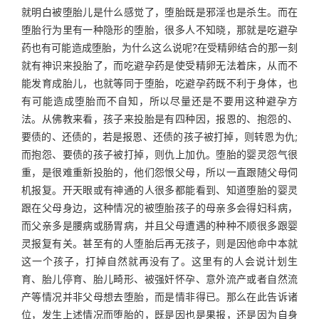
就明白被堕胎儿是什么感觉了，堕胎既是邪淫也是杀生。而在
堕胎行为里有一种隐形的堕胎，很多人不知晓，那就是吃避孕
药也有可能造成堕胎，为什么这么说呢?在受精卵结合的那一刻
就有神识来投胎了，而吃避孕药是使受精卵无法着床，从而不
能发育成胎儿，也就等同于堕胎，吃避孕药既不利于身体，也
有可能造成堕胎而不自知，所以尽量还是不要用这种避孕方
法。从佛教来看，孩子来投胎是有四种因，报恩的、抱怨的、
要债的、还债的，若是报恩、还债的孩子被打掉，则转恩为仇;
而抱怨、要债的孩子被打掉，则仇上加仇。堕胎的婴灵怨气很
重，是很难重新投胎的，他们怨恨父母，所以一直跟随父母伺
机报复。开天眼或有神通的人很多都能看到、知道堕胎的婴灵
跟在父母身边，这种情况的被堕胎孩子的母亲多会得妇科病，
而父亲多是腰病或肠胃病，并且父母遭遇的种种不顺很多跟婴
灵报复有关。甚至有的人堕胎后再无孩子，则是因他命中本就
这一个孩子，打掉自然就再没有了。这里有的人会说计划生
育、胎儿停育、胎儿畸形、被强奸怀孕、意外流产或者自然流
产等情况并非父母想去堕胎，而是情非得已。那么在此告诉诸
位，发生上述情况而堕胎的，既是因也是果报，还是因为自身