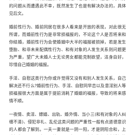
的问题从而遭遇此不幸，既然发生了也是有解决办法的，具体
见后文。
婚前性行为、婚前同居在很多人看来是开放的表现，对此很无
所谓，而婚前性行为是非常损福报的，不论这个人是否将来和
你结婚，婚前性行为会使婚姻中大半的福报被损掉，若是发生
堕胎、和非未来配偶性行为、和有对象的人发生关系则问题更
为严重，望广大未婚人士无论男女都能克制欲望，洁身自好，
珍惜自己婚姻的福报。
手淫、自慰这类行为你或许觉得又没有和别人发生关系，自己
解决还不行么?婚前性行为、手淫、自慰同早恋以及意淫别人等
损福报很大方面是属于提前消耗了婚姻的福报，导致的将来感
情不顺。
一夜情、卖淫、嫖娼、出轨、婚外情、当小三(和有对象的人纠
缠不清)、侵犯非礼、乱伦这类问题的严重性一般有点道德意识
的人都会了解到。一夫一妻就是一阴一阳，才是阴阳合和，上