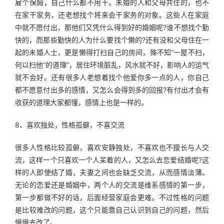
雇个保姆，自己什么都不用干。未婚的人和父母共住的，也不
在家干家务，还老想找个将来会干家务的对象。这些人在家庭
中就不愿付出，那他们又凭什么得到好的婚姻呢?谁不想找个勤
快的，而那些勤快的人为什么要找个懒的?还有没和父母住在一
起的未婚人士，更是懒得打扫自己的房间，殊不知“一屋不扫，
何以扫他”的道理”，居住环境脏乱，风水就不好，影响人的运气
就不会好。还有很多人老想着找个他爱你多一点的人，你自己
都不愿意付出多的感情，又怎么会得到多的回报?有付出才会有
收获的道理大家都懂，感情上也是一样的。
8、喜欢独处，性格孤僻，不喜交流
很多人性格比较孤僻，喜欢安静独处，不喜欢也不擅长与人交
流，这样一个只喜欢一个人呆着的人，又怎么去恋爱结婚呢?这
样的人即使结了婚，夫妻之间也会缺乏交流，从而感情淡薄。
无论的恋爱还是婚姻中，两个人的交流是维系感情的第一步，
第一步都做不好的话，后面经营家庭会更难。不过性格的问题
是比较难改的问题，这个只能靠自己认识到自己的问题，然后
慢慢去改了。