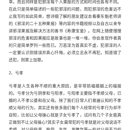
幸。而且同样是犯邪淫每个人果报的方式和时间也各有不同。
在此只是简单描述的一些犯邪淫的问题，而犯邪淫的危害远不
止我写的如此简单，想详细了解的朋友建议去看秦东魁老师讲
的《邪淫的二十五种果报》等内容的书籍视频以及自古以来专
讲邪淫果报及解决方法的善书《寿康宝鉴》。在网上随便搜搜
邪淫的危害和因果报应是故事也是一堆一堆，你会发现作者真
的只是简单罗列一些而已。万恶淫为首真实不虚，犯邪淫的人
一定要认识到错误并真心忏悔，必须立志永不再犯，知道错了
还犯，则罪上加罪。
2、亏孝
亏孝是人生各种不顺的重大原因，是非常损福婚姻上的福报
的。亏孝分为亏阴孝和亏阳孝，亏阳孝主要指不孝顺父母，已
婚的人不孝公婆和岳父母。除了我们日常人们普遍认知的不孝
顺父母的行为，其实还有很多我们每个人经常的亏孝行为却不
自知，比如让父母操心就是子女亏孝了，试问有几个子女能真
正做到不让父母操心?其实子女最常犯的亏孝就是对父母说话不
柔顺，对父母指责、抱怨、生气、发脾气等一些对父母不当的