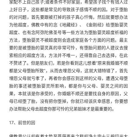
家配不上自己孩子;或者条件不好家庭，希望孩子找个有钱人过
上好日子，这些都是常见的导致孩子感情不顺的因。对于堕胎
的对问题，首先要跟被打掉的孩子真心忏悔，然后就要想办法
为他超度，佛教中有的念《地藏经》、《金刚经》给堕胎婴灵
超度、也有念阿弥陀佛圣号等一些方法为堕胎婴灵超度祈福的
方法，堕胎婴灵不被超度则会造成家庭各个方面的问题。最主
要的是被堕胎的婴灵真的非常可怜，有堕胎问题的人建议去搜
索相应的超度方法，方法并不唯一，还得靠自己去选择，在此
不赘述了。但是朋友们，若是你看到这儿想着“原来我婚姻不顺
都是父母堕胎所致”，从而去埋怨父母，这就大错特错了，首先
埋怨父母就亏孝了，再者你会感召到这样的父母，遭遇父母堕
胎的事还被堕胎婴灵所影响，都是你与父母、婴灵之间的因
果，本就该是你承受的，你婚姻不顺还是要找自身的原因，父
母已经堕了胎，没有把你堕掉，你就已经该庆幸感恩，你要想
办法帮助父母去超度你那可怜的兄弟姐妹才是最重要的。
17、前世的因
佛教界公认的有着大势至菩萨再来之称的净土宗十三祖印光大