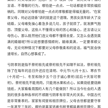
言语、不尊敬的行为，哪怕是一点点、一句话都是非常损福招
祸的。同理对父母哪怕是一点点的孝敬都是得福无量的，“在家
孝父母，何必远烧香”讲的就是这个道理。男孩女孩年龄大了没
结婚，父母难免操心着急多说几句，孩子就烦了，就发脾气抱
怨、顶撞父母，这些人不懂得父母的苦心和操心，还言语让父
母伤心，那么既然他们连父母都不懂得去爱，又怎么会遇到美
满的婚姻呢?所以说想要感情顺利，姻缘美满，一定要孝顺父
母，无论何种情况下都要对父母恭敬柔和的说话，福气就会快
速增长，自然心想事成了。
亏阴孝则是指不祭祀祖先或祭祀祖先不如理不如法，祭祀祖先
除了在每年的忌日外还应在清明、中元节(七月十五)、寒衣节
(十月初一)、冬至和除夕五个日子诚心祭祀(前后十天皆可祭
祀)，祭祀祖先不能用肉，只能用水果和点心，如果烧纸要烧麻
钱纸，大家看看周围的人有几个能做到？所以当今社会的人遇
到的很多各种各样的不顺跟亏阴孝有非常大的关系。中国古代
是非常重孝的，家家有祠堂和祖宗牌位，父母去世都是要守孝
一年甚至三年的，哪怕是离家逃难包袱里都装着祖宗牌位，那