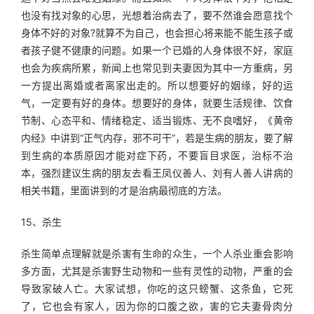
也没有找对象的心思，光想着治病去了，要不然谁会愿意找个
身体不好的对象?就算不为自己，也会担心将来能不能生孩子或
者孩子健不健康的问题。如果一个已婚的人身体很不好，家庭
也会为疾病所累，新闻上也常见到夫妻因为其中一方重病，另
一方提出离婚或者离家出走的。所以想要好的姻缘，好的运
气，一定要有好的身体。想要好的身体，就要生活规律、饮食
节制、心态平和、情绪稳定、适当锻炼、无不良嗜好，《黄帝
内经》中讲到“正气内存，邪不可干”，若是生病的朋友，要了解
到生病的本质原因才能对症下药，不要盲目求医，治标不治
本，强烈建议生病的朋友去看王凤仪善人、刘有人善人讲病的
相关书籍，里面讲到的才是治病最彻底的方法。
15、杀生
杀生简单点理解就是杀害有生命的众生，一个人杀业重会影响
多方面，尤其是杀害野生动物和一些有灵性的动物，严重的会
导致家破人亡。大家试想，你吃的这只螃蟹、这条鱼，它死
了，它也会有家人，因为你的口腹之欲，害的它夫妻骨肉分