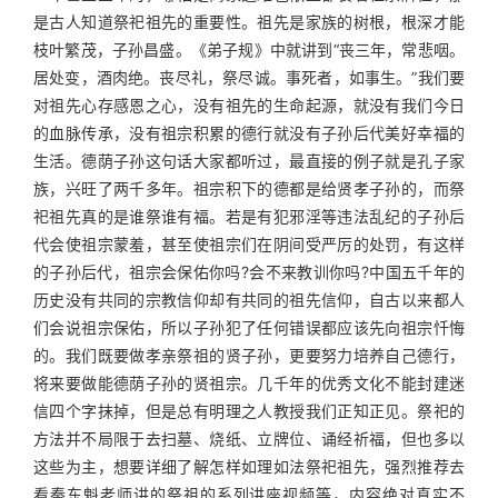
是古人知道祭祀祖先的重要性。祖先是家族的树根，根深才能
枝叶繁茂，子孙昌盛。《弟子规》中就讲到“丧三年，常悲咽。
居处变，酒肉绝。丧尽礼，祭尽诚。事死者，如事生。”我们要
对祖先心存感恩之心，没有祖先的生命起源，就没有我们今日
的血脉传承，没有祖宗积累的德行就没有子孙后代美好幸福的
生活。德荫子孙这句话大家都听过，最直接的例子就是孔子家
族，兴旺了两千多年。祖宗积下的德都是给贤孝子孙的，而祭
祀祖先真的是谁祭谁有福。若是有犯邪淫等违法乱纪的子孙后
代会使祖宗蒙羞，甚至使祖宗们在阴间受严厉的处罚，有这样
的子孙后代，祖宗会保佑你吗?会不来教训你吗?中国五千年的
历史没有共同的宗教信仰却有共同的祖先信仰，自古以来都人
们会说祖宗保佑，所以子孙犯了任何错误都应该先向祖宗忏悔
的。我们既要做孝亲祭祖的贤子孙，更要努力培养自己德行，
将来要做能德荫子孙的贤祖宗。几千年的优秀文化不能封建迷
信四个字抹掉，但是总有明理之人教授我们正知正见。祭祀的
方法并不局限于去扫墓、烧纸、立牌位、诵经祈福，但也多以
这些为主，想要详细了解怎样如理如法祭祀祖先，强烈推荐去
看秦东魁老师讲的祭祖的系列讲座视频等，内容绝对真实不