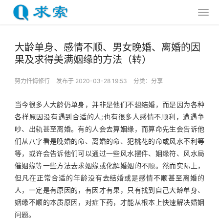
大龄单身、感情不顺、男女晚婚、离婚的因
果及求得美满姻缘的方法（转）
努力忏悔修行
发布于 2020-03-28 19:53
分类：
分享
当今很多人大龄仍单身，并非是他们不想结婚，而是因为各种
各样原因没有遇到合适的人;也有很多人感情不顺利，遭遇争
吵、出轨甚至离婚。有的人会去算姻缘，而算命先生会告诉他
们从八字看是晚婚的命、离婚的命、犯桃花的命或风水不利等
等，或许会告诉他们可以通过一些风水摆件、姻缘符、风水局
催姻缘等一些方法去求姻缘或化解婚姻的不顺。然而实际上，
但凡在正常合适的年龄没有去结婚或是感情不顺甚至离婚的
人，一定是有原因的，有因才有果，只有找到自己大龄单身、
姻缘不顺的本质原因，对症下药，才能从根本上快速解决婚姻
问题。