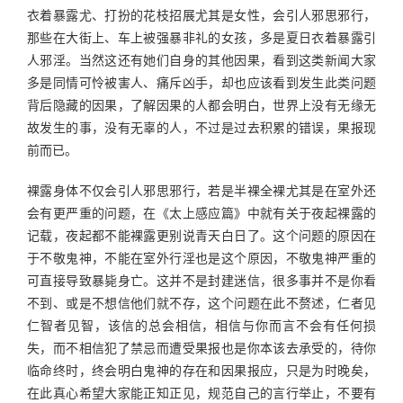
衣着暴露尤、打扮的花枝招展尤其是女性，会引人邪思邪行，
那些在大街上、车上被强暴非礼的女孩，多是夏日衣着暴露引
人邪淫。当然这还有她们自身的其他因果，看到这类新闻大家
多是同情可怜被害人、痛斥凶手，却也应该看到发生此类问题
背后隐藏的因果，了解因果的人都会明白，世界上没有无缘无
故发生的事，没有无辜的人，不过是过去积累的错误，果报现
前而已。
裸露身体不仅会引人邪思邪行，若是半裸全裸尤其是在室外还
会有更严重的问题，在《太上感应篇》中就有关于夜起裸露的
记载，夜起都不能裸露更别说青天白日了。这个问题的原因在
于不敬鬼神，不能在室外行淫也是这个原因，不敬鬼神严重的
可直接导致暴毙身亡。这并不是封建迷信，很多事并不是你看
不到、或是不想信他们就不存，这个问题在此不赘述，仁者见
仁智者见智，该信的总会相信，相信与你而言不会有任何损
失，而不相信犯了禁忌而遭受果报也是你本该去承受的，待你
临命终时，终会明白鬼神的存在和因果报应，只是为时晚矣，
在此真心希望大家能正知正见，规范自己的言行举止，不要有