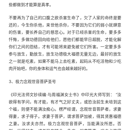
些都做到才能算是真孝。
不要再为了自己的口腹之欲杀害生命了，欠了人家的命终是要
还的，今生你杀他，来世他杀你，不要因为它们的弱小就肆意
的伤害，要长养自己的慈悲心。对于已经杀害的生命，要多多
忏悔，多做功德回向给他们，愿他们都能早日超脱，才能化解
你们之间的怨结，才有可能将来避免被它们所害。一定要多多
参与放生，勤放生，放生功德极大福德无量无边，最好的放生
之一就是吃素，如果不能马上去吃素，起码从不吃活物和少吃
肉开始吧，你的身体和运气也会越来越好的。
3、极力念观世音菩萨圣号
《印光法师文钞续编·与周福渊女士书》中印光大师写到： “汝
欲得有学问，有才能，有才气之好丈夫，或恐汝前生未培到这
个福，则便不能满汝痴心。楞严经谓，念观世音菩萨者，求妻
得妻，求子得子。求妻于菩萨，谓求菩萨加被，得其贤惠福德
之妻。汝求夫亦然。极力念观世音菩萨，当能满汝所愿。否