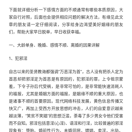
下面就详细分析一下感情方面的不顺通常有哪些本质原因，大
家自行对照，后面也会提供相应问题的解决方法，有缘见此文
章的朋友请一定仔细阅读，分享给身边渴望美好姻缘的朋友
们，帮助大家早日脱单，早日收获幸福。
一、大龄单身、晚婚、感情不顺、离婚的因果详解
1、犯邪淫
自古以来的圣贤教诲都强调“万恶淫为首”，古人没有把杀人定为
首恶却把邪淫定为首恶是有原因的，犯邪淫的罪，上令祖宗蒙
羞，下令子孙后代受祸，是非常可怕的，是非常能快速消耗人
的福报，尤其是婚姻方面的福报，是姻缘不顺的重大原因，也
是诸事不顺的首要原因。现代网络科技发展，黄色信息传播又
快又广，再加上受西方开放思想的冲击，人们的自爱意识越来
越淡薄，“笑贫不笑娼”的思想泛滥，荼毒了多少男女令他们受害
而不自知。邪淫包括意淫(心淫)、语淫和行淫，比较普遍的邪淫
现象有：堕胎、婚前性行为、未婚同居、嫖娼、卖淫、出轨、