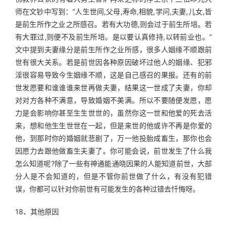
师在文钞中写到：“人生世间,父母,寿命,相貌,学问,夫妻,儿女,皆
是前生所作之业之所感召。若有大功德,则会过于前生所培。若
有大罪过,则便不及前生所培。是以要认真修持,以转前业也。”
文中提到夫妻缘分是前生所作之业所感，很多人姻缘不顺跟前
世有很大关系。若是前世因各种原因破坏过他人的姻缘、犯邪
淫很容易导致今生姻缘不顺，这是自己感召的果报。还有的前
世发愿要和谁谁谁来世再做夫妻，结果这一世成了夫妻，你却
对对方各种不满意，导致婚姻不美满。所以不要随便发愿，愿
力是会影响你甚至生生世世的，虽然你这一世和他爱的死去活
来，想和他生生世世在一起，但是来世的他或许不再是你爱的
他，到那时你的婚姻就悲剧了，万一他投胎成畜生，那你也会
因愿力去跟他做畜生夫妻了。你可能会说，前世发生了什么我
怎么知道呢?除了一些有神通能通晓因果的人能知道前世，大部
分人是不会知道的，但是不管你前世做了什么，有没有犯错
误，你都可以针对你前世有可能发生的各种过错去忏悔呀。
18、其他原因