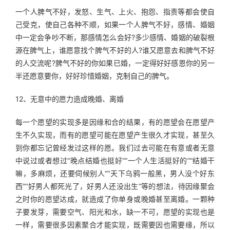
一个人脾气不好，发怒、生气、上火、抱怨、指责等都会使自
己受克，使自己各种不顺，如果一个人脾气不好，感情、婚姻
中一定会争吵不断，那感情怎么会好?多少感情、婚姻的破裂根
源在脾气上，谁愿意找个脾气不好的人?谁又愿意去和脾气不好
的人交流呢?脾气不好的你如果已婚，一定得好好感恩你的另一
半还愿意要你，好好珍惜婚姻，克制自己的脾气。
12、无意中的愿力造成晚婚、离婚
每一个愿望的实现多是因缘和合的结果，有的愿望会在愿望产
生不久实现，而有的愿望可能在愿望产生很久才实现，甚至久
到你都忘记曾经发过这样的愿。我们过去可能在有意或者无意
中说过或者想过“晚点结婚也挺好”“一个人生活挺好的”“结婚干
嘛，多麻烦，还要伺候别人”“天下乌鸦一般黑，男人没个好东
西”“好男人都死光了，好男人还没出生”等的想法，待因缘聚会
之时你的愿望达成，就造成了你单身或晚婚甚至离婚。一颗种
子要发芽，需要空气、阳光和水，缺一不可，愿望的实现也是
一样，需要很多因素聚合才能实现，既需要因也需要缘，所以