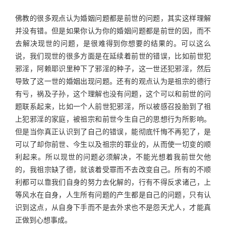
佛教的很多观点认为婚姻问题都是前世的问题，其实这样理解
并没有错。但是如果你认为你的婚姻问题都是前世的因，而不
去解决现世的问题，是很难得到你想要的结果的。可以这么
说，我们现世的很多方面是在延续着前世的错误，比如前世犯
邪淫，阿赖耶识里种下了邪淫的种子，这一世还犯邪淫，然后
导致了这一世的婚姻出现问题。还有的观点认为是祖宗的德行
有亏，祸及子孙，这个理解也没有问题，这个可以和前世的问
题联系起来，比如一个人前世犯邪淫，所以被感召投胎到了祖
上犯邪淫的家庭，被祖宗和前世今生自己的思想行为所影响。
但是当你真正认识到了自己的错误，能彻底忏悔不再犯了，是
可以了却你前世、今生以及祖宗的罪业的，从而使一切变的顺
利起来。所以现世的问题必须解决，不能光想着我前世欠他
的，我祖宗缺了德，就该着受罪而不去改变自己。所有的不顺
利都可以靠我们自身的努力去化解的，行有不得反求诸己，上
等风水在自身，人生所有问题的产生都是自己的问题，只有认
识到这点，从自身下手而不是去外求也不是怨天尤人，才能真
正做到心想事成。