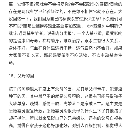
离，它恨不恨?灵魂会不会报复你?会不会障碍你的感情?灵魂的
存在是现代科学已经验证过的，不是你不相信它就不存在。大
家回忆一下，我们因为自己的私欲杀害过多少生命?不杀他们可
不可以?而那些捕捞养殖业罪业更加深重，《地藏经》中明确记
载“若遇网捕生雏者，说骨肉分离报”，一个人杀业重，最受影响
的是健康和寿命，疾病缠身，难以治疗，跟杀生有很大关系，
身体不好，气血在身体里运行不畅，运气自然也不会好。如果
大家做不到吃素，那起码要做到不吃活物，不去主动杀害生
命。
16、父母的因
孩子的问题很大程度上有父母的因，尤其是父母亏孝、犯邪淫
种下的因，其中最严重的就是父母堕胎，这很有可能导致孩子
大龄单身、晚婚、感情不顺、离婚甚至是家破人亡。这主要是
堕胎婴灵报复所致，堕胎婴灵怨恨父母为什么生下了其他孩子
却打掉他，所以就来障碍自己的兄弟姐妹。还有的父母自视甚
高，觉得自家孩子这也好那也好，对别人百般挑剔，都觉得人