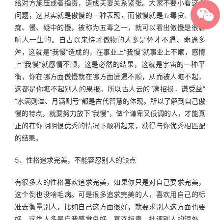
给对方施压或者指责，造成夫妻关系紧张。大家不要小看这个
问题，这其实就是傲慢的一种表现，而傲慢就是五毒贪、嗔、
痴、慢、疑中的慢，被称为五毒之一，就可以看出傲慢是很影
响人一生的。自古以来恃才傲物的人多是怀才不遇、命途多
舛，这就是“我慢”造成的，在事业上“我慢”就事业上不顺，感情
上“我慢”就感情不顺，这是必然的结果，这就是宇宙的一种平
衡，你在哪方面傲慢就在哪方面遭遇不顺，从而被人瞧不起，
这都是你瞧不起别人的果报。所以古人云的“满招损，谦受益”
“水满则溢、月满则亏”都是古代智慧的体现。所以了解到自己傲
慢的特点，就要努力放下“我慢”，做个谦卑又低调的人，才能真
正的在你明明很优秀的情况下顺利起来，获得与你优秀相匹配
的结果。
5、性格追求完美，不能容忍别人的缺点
有很多人的性格喜欢追求完美，如果你只是对自己要求完美，
这个倒也没啥毛病。可是很多追求完美的人，喜欢用自己的标
准去衡量别人，比如自己这方面很好，就要求别人这方面也要
好，这类人多是自我感觉良好，喜欢指责、批评别人的短处，