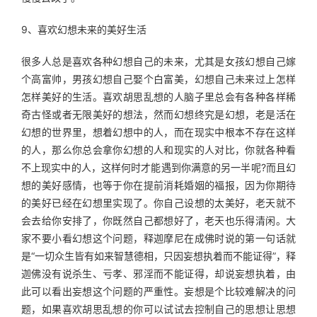
9、喜欢幻想未来的美好生活
很多人总是喜欢各种幻想自己的未来，尤其是女孩幻想自己嫁
个高富帅，男孩幻想自己娶个白富美，幻想自己未来过上怎样
怎样美好的生活。喜欢胡思乱想的人脑子里总会有各种各样稀
奇古怪或者无限美好的想法，然而幻想终究是幻想，老是活在
幻想的世界里，想着幻想中的人，而在现实中根本不存在这样
的人，那么你总会拿你幻想的人和现实的人对比，你就各种看
不上现实中的人，这样何时才能遇到你满意的另一半呢?而且幻
想的美好感情，也等于你在提前消耗婚姻的福报，因为你期待
的美好已经在幻想里实现了。你自己设想的太美好，老天就不
会去给你安排了，你既然自己都想好了，老天也乐得清闲。大
家不要小看幻想这个问题，释迦摩尼在成佛时说的第一句话就
是“一切众生皆有如来智慧德相，只因妄想执着而不能证得”，释
迦佛没有说杀生、亏孝、邪淫而不能证得，却说妄想执着，由
此可以看出妄想这个问题的严重性。妄想是个比较难解决的问
题，如果喜欢胡思乱想的你可以试试去控制自己的思想让思想