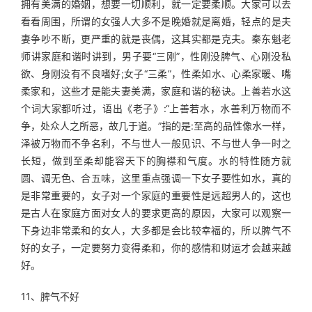
拥有美满的婚姻，想要一切顺利，就一定要柔顺。大家可以去
看看周围，所谓的女强人大多不是晚婚就是离婚，轻点的是夫
妻争吵不断，更严重的就是丧偶，这其实都是克夫。秦东魁老
师讲家庭和谐时讲到，男子要“三刚”，性刚没脾气、心刚没私
欲、身刚没有不良嗜好;女子“三柔”，性柔如水、心柔家暖、嘴
柔家和，这些才是能夫妻美满，家庭和谐的秘诀。上善若水这
个词大家都听过，语出《老子》:“上善若水，水善利万物而不
争，处众人之所恶，故几于道。”指的是:至高的品性像水一样，
泽被万物而不争名利，不与世人一般见识、不与世人争一时之
长短，做到至柔却能容天下的胸襟和气度。水的特性随方就
圆、调无色、合五味，这里重点强调一下女子要性如水，真的
是非常重要的，女子对一个家庭的重要性是远超男人的，这也
是古人在家庭方面对女人的要求更高的原因，大家可以观察一
下身边非常柔和的女人，大多都是会比较幸福的，所以脾气不
好的女子，一定要努力变得柔和，你的感情和财运才会越来越
好。
11、脾气不好