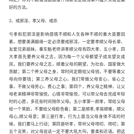
好的方法。
2、戒邪淫、孝父母、戒杀
亏孝和犯邪淫是影响感情不顺和人生各种不顺的重大首要因
素，想要美满姻缘一定必须要戒邪淫，一定要孝顺父母长辈、
友爱兄弟姐妹，秦东魁老师讲孝顺父母有四大孝、五小孝，四
大孝首先要养父母之志，因为每一个父母都望子成龙望女成
凤，我们要养父母之志，顺着父母的期望，为社会、国家做大
贡献；第二个养父母之身，常时间定期给父母钱，不要等着父
母向你要钱；第三养父母之心，我们常做父母安心、省心之
事，不做父母劳心、费心之事；第四个，养父母之精神，让父
母老来精神非常愉悦，心情非常愉悦，可以带父母去完成年轻
时的心愿，多花些时间陪伴父母。五小孝第一颜孝，常给父母
给一个笑脸，不要给父母脸色看；第二是顺孝,孝易顺难，顺父
母心,顺父母意；第三是行孝，行为上面当父母身体不适的时
候，我们要马上行动；第四是听孝，常听父母唠叨、唠叨；第
五个言笑，对父母说话一定不要大吼大叫，要柔和迟语。把这