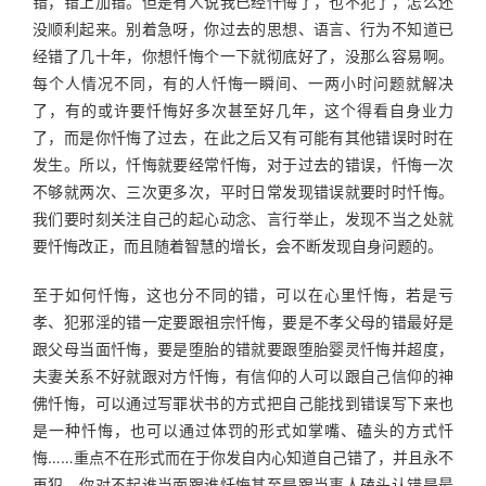
错，错上加错。但是有人说我已经忏悔了，也不犯了，怎么还
没顺利起来。别着急呀，你过去的思想、语言、行为不知道已
经错了几十年，你想忏悔个一下就彻底好了，没那么容易啊。
每个人情况不同，有的人忏悔一瞬间、一两小时问题就解决
了，有的或许要忏悔好多次甚至好几年，这个得看自身业力
了，而是你忏悔了过去，在此之后又有可能有其他错误时时在
发生。所以，忏悔就要经常忏悔，对于过去的错误，忏悔一次
不够就两次、三次更多次，平时日常发现错误就要时时忏悔。
我们要时刻关注自己的起心动念、言行举止，发现不当之处就
要忏悔改正，而且随着智慧的增长，会不断发现自身问题的。
至于如何忏悔，这也分不同的错，可以在心里忏悔，若是亏
孝、犯邪淫的错一定要跟祖宗忏悔，要是不孝父母的错最好是
跟父母当面忏悔，要是堕胎的错就要跟堕胎婴灵忏悔并超度，
夫妻关系不好就跟对方忏悔，有信仰的人可以跟自己信仰的神
佛忏悔，可以通过写罪状书的方式把自己能找到错误写下来也
是一种忏悔，也可以通过体罚的形式如掌嘴、磕头的方式忏
悔……重点不在形式而在于你发自内心知道自己错了，并且永不
再犯，你对不起谁当面跟谁忏悔甚至是跟当事人磕头认错是最