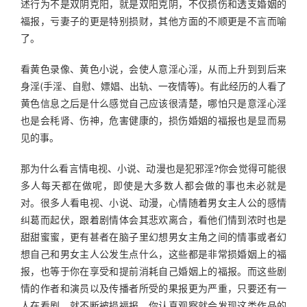
述行为不是双阴克阳，就是双阳克阴，不仅损伤和透支婚姻的
福报，亏妻子的更是特别损财，其他方面的不顺更是不言而喻
了。
看黄色录像、黄色小说，会使人意淫心淫，从而上升到到后来
身淫(手淫、自慰、嫖娼、出轨、一夜情等)。有此经历的人看了
黄色信息之后是什么感觉自己应该很清楚，哪怕只是意淫心淫
也是会秏肾、伤神，危害健康的，损伤婚姻的福报也是显而易
见的事。
那为什么看言情电视、小说、动漫也是犯邪淫?你会觉得可能很
多人每天都在做呢，即使是大多数人都会做的事也未必就是
对。很多人看电视、小说、动漫，心情随着男女主人公的感情
纠葛而起伏，跟着剧情体会其悲欢离合，看他们情到浓时也是
甜甜蜜蜜，更有甚者在脑子里幻想男女主角之间的情事或者幻
想自己和男女主人公发生点什么，这些都是非常损婚姻上的福
报，也等于你在享受和提前消耗自己婚姻上的福报。而这些剧
情的作者和演员以及传播者所受的果报更为严重，只要还有一
人在看剧，就不断被损福报，你认真观察就会发现这类作品的