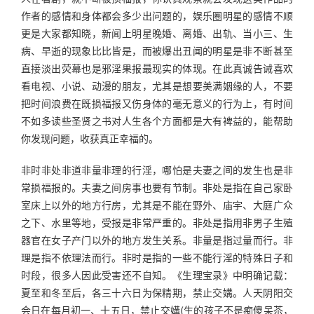
作者的感情和身体都会多少出问题的，娱乐圈明星的感情不顺
更是大家都知晓，新闻上明星晚婚、离婚、出轨、当小三、生
病、早逝的现象比比皆是，而被爆出丑闻的明星是非不断甚至
直接淡出荧幕也是邪淫果报最现实的体现。在此真诚告诫喜欢
看电视、小说、动漫的朋友，尤其是想要美满姻缘的人，不要
把时间浪费在既损福报又伤身体的毫无意义的行为上，有时间
不如多读些圣贤之书对人生各个方面都是大有裨益的，能帮助
你发现问题，收获真正幸福的。
非时非处非道非量非理的行淫，哪怕是夫妻之间的发生也是非
常损福报的。夫妻之间房事也要有节制。非处是指在自己家卧
室床上以外的地方行房，尤其是不能在野外、庙宇、大庭广众
之下、水里等地，受报是非常严重的。非处是指用非男子生殖
器官在女子产门以外的地方发生关系。非量是指过量而行。非
理是指不依理法而行。非时是指的一些不能行淫的特殊日子和
时段，很多人因此受害还不自知。《生理宝录》中明确记载：
夏至和冬至后，各三十六日为保精期，禁止交媾。人天阴阳交
会日在每月初一、十五日，禁止交媾(生的孩子不是痴傻呆苶，