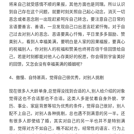
将来自己就受感情不顺的果报，其他方面也是同理。所以认识
到自己存在这个问题，就要时刻关照自己起心动念，消灭一切
恶念或者恶念刚一出现赶紧呵斥自己转念，要注意自己日常的
言语要善言、善语，一旦发现自己口出恶言赶紧忏悔。对于自
己过去对别人的恶念、恶语要真心忏悔，平日里多多鼓励、赞
美别人，看到人幸福美满，要明白是人家的因果福报，要真心
的祝福别人，你对别人的祝福和赞美也终将百倍千倍回馈给自
己，若是时刻都能对他人心存美好的祝愿，你会得到宇宙美好
的回馈，又怎会没有幸福美满的婚姻呢?
4、傲慢、自恃甚高，觉得自己很优秀，对别人挑剔
现在很多人大龄单身,总觉得没找到合适的人,别人给介绍的对象
觉得这也不合适那也不合适。这类人多是仗着自身外貌、学
历、事业、家庭背景等较为优秀的条件，觉得自己很好，别人
配不上自己，对别人各种挑剔，总也遇不到满意的另一半。还
有很多人即使结了婚，其实对自己的另一半也并不是特别满
意，觉得对方不如自己，瞧不起对方，经常性的语言、行为上