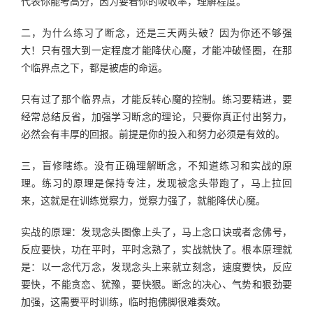
代表你能考高分，因为要看你的吸收率，理解程度。
二，为什么练习了断念，还是三天两头破？因为你还不够强
大！只有强大到一定程度才能降伏心魔，才能冲破怪圈，在那
个临界点之下，都是被虐的命运。
只有过了那个临界点，才能反转心魔的控制。练习要精进，要
经常总结反省，加强学习断念的理论，只要你真正付出努力，
必然会有丰厚的回报。前提是你的投入和努力必须是有效的。
三，盲修瞎练。没有正确理解断念，不知道练习和实战的原
理。练习的原理是保持专注，发现被念头带跑了，马上拉回
来，这就是在训练觉察力，觉察力强了，就能降伏心魔。
实战的原理：发现念头图像上头了，马上念口诀或者念佛号，
反应要快，功在平时，平时念熟了，实战就快了。根本原理就
是：以一念代万念，发现念头上来就立刻念，速度要快，反应
要快，不能贪恋、犹豫，要快狠。断念的决心、气势和狠劲要
加强，这需要平时训练，临时抱佛脚很难奏效。