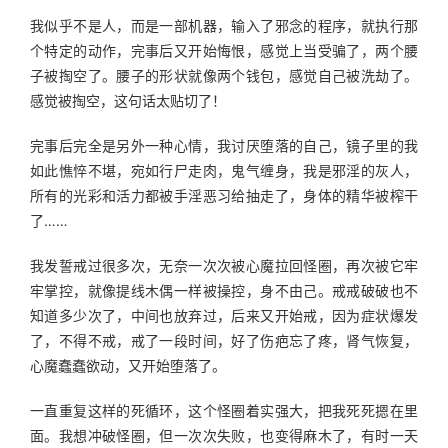
我似乎不是人，而是一部机器，输入了邪念的程序，就执行那
个特定的动作，完事后又开始悔恨，感觉上当受骗了，两个腰
子被掏空了。腰子的形状就像两个钱包，感觉自己被洗劫了。
感觉被掏空，这句话太贴切了！
完事后完全是另外一种心情，我讨厌堕落的自己，镜子里的我
如此憔悴不堪，宛如行尸走肉，鬼气缠身，我是邪淫的灰人，
所有的光彩和活力都被手淫恶习给抽走了，身体的精华被榨干
了……
我发誓戒过很多次，无奈一次次被心魔拉回怪圈，再次被它牢
牢掌控，就像提线木偶一样被操控，身不由己。戒戒破破也不
知道多少次了，中间也放弃过，后来又开始戒，因为症状爆发
了，不得不戒，戒了一段时间，好了伤疤忘了疼，肾气恢复，
心魔蠢蠢欲动，又开始堕落了。
一直重复这样的死循环，这个怪圈着实强大，把我死死摁在里
面。我想冲破怪圈，但一次次失败，也变得麻木了，有时一天