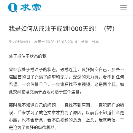
我是如何从戒油子戒到1000天的！（转）
努力忏悔修行
发布于 2020-12-03 23:14
分类：
分享
处于戒油子状态的我
曾经我处于戒油子的状态，破戒连连，疯狂掏空自己，那些不
堪回首的日子充满了绝望和无助，深深的无力感，看不到任何
希望。一会信誓旦旦，一会疯狂找不良视频，这是两个我，如
此交织错落充满矛盾地苟活于这个尘世。
那时我不知道自己的问题，一直找不到原因，一直犯同样的错
误，后来学习了戒色文章才找到了原因，以前我不知道什么是
心魔，也不会断念，看不良视频的怂恿一上头，我就听信，于
是沦为了疯狂的纵欲机器。