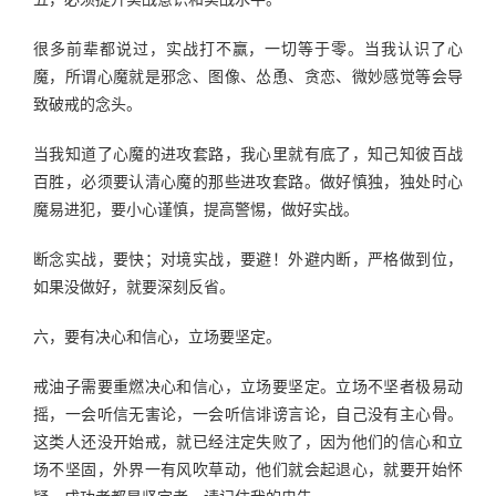
很多前辈都说过，实战打不赢，一切等于零。当我认识了心
魔，所谓心魔就是邪念、图像、怂恿、贪恋、微妙感觉等会导
致破戒的念头。
当我知道了心魔的进攻套路，我心里就有底了，知己知彼百战
百胜，必须要认清心魔的那些进攻套路。做好慎独，独处时心
魔易进犯，要小心谨慎，提高警惕，做好实战。
断念实战，要快；对境实战，要避！外避内断，严格做到位，
如果没做好，就要深刻反省。
六，要有决心和信心，立场要坚定。
戒油子需要重燃决心和信心，立场要坚定。立场不坚者极易动
摇，一会听信无害论，一会听信诽谤言论，自己没有主心骨。
这类人还没开始戒，就已经注定失败了，因为他们的信心和立
场不坚固，外界一有风吹草动，他们就会起退心，就要开始怀