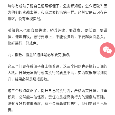
每每有戒油子说自己道理都懂了，危害都知道，怎么还破？因
为他们的实战太差，和我过去的毛病一样。这其实是认识存在
误区，没有重视实战。
骄傲的人也很容易失败，骄兵必败，要谦虚，要低调，要谨
慎，谦卑自牧，德行要跟上，不能说脏话，不要起负面念头。
修好德行，好戒色。
九，懒散、懈怠和拖延是必须要克服的。
这三个问题在戒油子身上很普遍，这三个问题也是执行日课的
大敌。日课无法执行或者执行的质量不高，实力就很难得到提
升，结果必然是屡戒屡败。
这三个缺点改正了，提升自己的执行力，严格落实日课，注重
积累，必然能冲破怪圈。责任心是提高执行力的源泉与基础，
没有良好的做事态度，就不会有高效的执行，我们要对自己负
责。