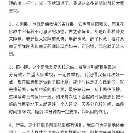
理的唯一标准，试一下就知道了，我说这么多希望能引起大家
重视。
2、右侧卧。也就是佛教讲的吉祥卧，它也可以固精关，而且在
佛教中它有着不可思议的功德，古之修炼者，都是以此种卧姿
来睡觉，我建议大家睡前念佛，半醒也念，醒了也念，推荐念
南无阿弥陀佛和南无药师琉璃光如来，正念强，邪念就无法入
侵。
3、擦小腿。这个是我反复实践总结，最后才引起我重视的，十
分有效，希望大家重视，一定要重视，我记得我有几次好一
点，现在回想都是做到了擦小腿。那个时候是无心做到的，就
是擦前面，有那根筋的那个面，最好站起来，从上面往下擦，
这样是与真气运行一致。如果每次往下面擦的时候能想到把不
好的气甩到地下去就更好，个人建议一天多分几段时间，每段
时间擦36次，睡前20分钟内一定要擦，起巩固的作用。
4、行善。这个在很多前辈那里都有讲到，我自己也深刻地体会
到了，一个人身体会出现这样那样的问题，归根到底是气的问