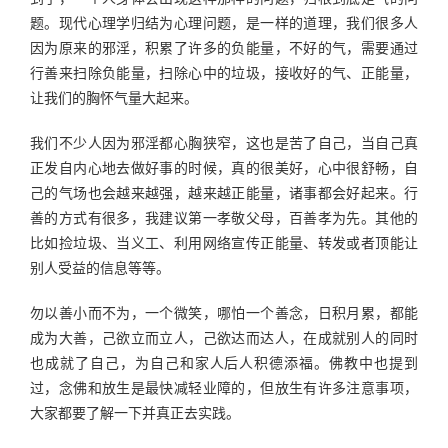
题。现代心理学归结为心理问题，是一样的道理，我们很多人
因为原来的邪淫，积累了许多的负能量，不好的气，需要通过
行善来扫除负能量，扫除心中的垃圾，接收好的气、正能量，
让我们的胸怀气量大起来。
我们不少人因为邪淫都心胸狭窄，这也是苦了自己，当自己真
正发自内心地去做好事的时候，真的很美好，心中很舒畅，自
己的气场也会越来越强，越来越正能量，诸事都会好起来。行
善的方式有很多，我建议第一孝敬父母，百善孝为先。其他的
比如捡垃圾、当义工、利用网络宣传正能量、转发或者顶能让
别人受益的信息等等。
勿以善小而不为，一个微笑，哪怕一个善念，日积月累，都能
成为大善，己欲立而立人，己欲达而达人，在成就别人的同时
也成就了自己，为自己和家人后人积德添福。佛教中也提到
过，念佛和放生是最快减轻业障的，但放生有许多注意事项，
大家都要了解一下并真正去实践。