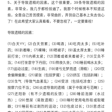
5、关于导致遗精的因素。这个很重要，39条导致遗精的因
素，非常全，我几乎都检验遍了。我那个时候根本不知道这
些，全靠自己苦苦摸索，非常曲折，弄到自己基本上失去信心
了！在此希望大家认真看看，不要忽视了，一定要重视！
导致遗精的因素：
(1)白天YY；(2)白天劳累；(3)喝酒；(4)吃肉太多；(5)吃补
药；(6)趴着睡；(7)裸睡；(8)晒被子；(9)盖太厚太重；(10)睡
前打坐；(11)内裤太紧；(12)顶着或者夹着被子；(13)艾灸不
当；(14)打坐意守下丹田；(15)熬夜久坐；(16)睡前喝水太多；
(17)运动过度；(18)生病；(19)肾亏无梦而遗（滑精）；(20)饮
食偏辣偏重；(21)紧张（包括梦魇）；(22)挤压（包括趴睡）；
(23)生气（导致气血紊乱）；(24)受凉（包括吃凉食）；(25)
按摩穴位不当；(26)炎症导致的遗精（属于中医肾亏范畴）；
(27)还阳卧（有不少遗精的反馈）；(28)睡前泡脚（水过
热）；(29)憋尿（易致遗精）；(30)睡时使用电热毯或取暖
器；(31)睡前有过剧烈的运动；(32)包皮过长；(33)思虑过