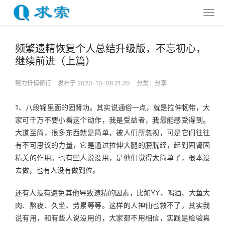
频繁遗精恢复个人总结升级版，不忘初心，
继续前进（上篇）
努力忏悔修行
发布于 2020-10-08 21:20
分类：
分享
1、八段锦里面的固肾功。其实说通俗一点，就是拉伸韧带，大
家可千万不要小看这个动作，我是受益者，我最能感受得到。
大道至简，很多东西就是简单，被人们所忽视，可是它们往往
有不可思议的力量，它是通过拉伸大腿的膀胱经，起到固肾固
精关的作用。也有些人说没用，是他们觉得太简单了，根本没
去做，也有人没有做到位。
还有人没有避免其他导致遗精的因素，比如YY、喝酒、大鱼大
肉、熬夜、久坐、劳累等等。这样的人神仙也救不了，其实我
说有用，和有些人说没用的，大家都不用相信，实践是检验真