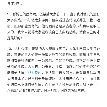
具体分析。
9、彭博士的固肾功。也希望大家看一下，由于我对他说的没有
太多实践，不好做太多评价，但我看过古代相关养生书籍，磕
齿、垫脚都能固肾气。他的固肾功是从古老的八段锦中吸取过
来的，我个人觉得大家更应该自己去实践总结，适合自己的才
是最好的！
10、古往今来，智慧的古人早就发现了，人体生产两大灵丹妙
药，可悲的是人们还一味追求外在的灵丹妙药，而忽视了自己
就拥有最好的东西：一为肾精，二就是唾液。特别是舌抵上腭
分泌的唾液，古人称之为玉泉、甘露，所以说我们不但肾精不
能随便泄掉（
戒为良药
，不泄就是最大的补，像频繁遗精真的
太伤身体了，很不利于身体恢复，太打击自信心了），而且我
们的口水不能随便吐掉，而且要学会多分泌唾液，咽下去，可
以滋润我们的五脏六腑，日积月累，可以饱满精气神。