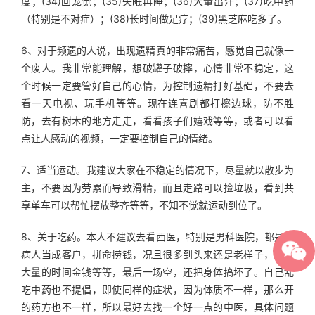
度；(34)回笼觉；(35)失眠再睡；(36)大量出汗；(37)吃中药
（特别是不对症）；(38)长时间做足疗；(39)黑芝麻吃多了。
6、对于频遗的人说，出现遗精真的非常痛苦，感觉自己就像一
个废人。我非常能理解，想破罐子破摔，心情非常不稳定，这
个时候一定要管好自己的心情，为控制遗精打好基础，不要去
看一天电视、玩手机等等。现在连喜剧都打擦边球，防不胜
防，去有树木的地方走走，看看孩子们嬉戏等等，或者可以看
点让人感动的视频，一定要控制自己的情绪。
7、适当运动。我建议大家在不稳定的情况下，尽量就以散步为
主，不要因为劳累而导致滑精，而且走路可以捡垃圾，看到共
享单车可以帮忙摆放整齐等等，不知不觉就运动到位了。
8、关于吃药。本人不建议去看西医，特别是男科医院，都是把
病人当成客户，拼命捞钱，况且很多到头来还是老样子，花了
大量的时间金钱等等，最后一场空，还把身体搞坏了。自己乱
吃中药也不提倡，即使同样的症状，因为体质不一样，那么开
的药方也不一样，所以最好去找一个好一点的中医，具体问题