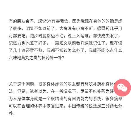
有的朋友会问，您说SY有害我信，因为我现在身体的的确是虚
了很多，明显不如以前了，大病没有小病不断，感冒药几乎月
月都要吃，跑步时腿都迈不动，晚上入睡难，都快成失眠了，
记忆力也也差了好多，一篇短文以前看几遍就记住了，现在读
了几十遍还背不熟，我都不知该怎么办了，我能不能吃点什么
六味地黄丸之类的补药补一补?
关于这个问题，很多身体虚弱的朋友都有想吃补药补身体的想
法，但是，笔者以为，在一般情况下，尽量不吃补药为好，因
为人身体本身就是一个很精密的有自调能力的系统，很多病都
可以在合理的休养中恢复过来。中国传统的说法是三分药七分
养。