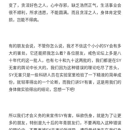
变了，贪淫好色之人，心中存邪，缺乏浩然正气，生活事业会
很不顺利，所求违愿，不能圆满。而且贪淫之人，身体肯定受
损，岂能不得病。
有的朋友会说，不管你怎么说，我才不信这个小小的SY会有多
大的害处，它还能把我怎么着? 各位朋友，戒色论坛上多是八
十年代的这一批人，也有七十和九十这两批的，我们都是在SY
无害的舆论中长大的，我们因为这种错误的理论吃尽了苦头，
SY无害只是一些科研人员在实验室里检验了一下精液的简单成
份，就轻率得出的一个论断，而我们讲SY有害，这是用我们的
身体做实验得出的结论，您想一下吧!
所以我们才会义务的来宣传SY有害，纵欲伤身，就是为了让更
多的朋友，特别是九十后的年青朋友们，不要再陷入这种错误
的理论中，不要再被SY无害论所误导，遭受曾经发生在我们身