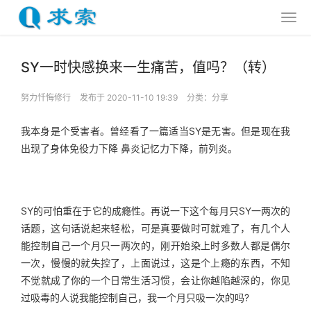
SY一时快感换来一生痛苦，值吗？（转）
努力忏悔修行
发布于 2020-11-10 19:39
分类：
分享
我本身是个受害者。曾经看了一篇适当SY是无害。但是现在我
出现了身体免役力下降 鼻炎记忆力下降，前列炎。
SY的可怕重在于它的成瘾性。再说一下这个每月只SY一两次的
话题，这句话说起来轻松，可是真要做时可就难了，有几个人
能控制自己一个月只一两次的，刚开始染上时多数人都是偶尔
一次，慢慢的就失控了，上面说过，这是个上瘾的东西，不知
不觉就成了你的一个日常生活习惯，会让你越陷越深的，你见
过吸毒的人说我能控制自己，我一个月只吸一次的吗?