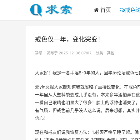
首页
戒色
戒色仅一年，变化突变！
净意
发布于 2025-12-06 07:07
分类：
其他
大家好！我是一名手淫8-9年的人，因学历论坛戒色
邪yin恶报大家都知道我就省略了直接说变化：在戒
一年里从大塑料袋变成几乎没有，本来多年酒糟鼻在这
一看自己眼睛也明显大了很多！脸上的浮肿也消失了，
有气质，但戒色前几乎没人这么说，后来想想，其实并
信心！
现在和戒友们说我恢复方法：1.必须严格早睡早起。
性！“不看抖音等娱乐软件不打游戏别看朋友圈”！虽