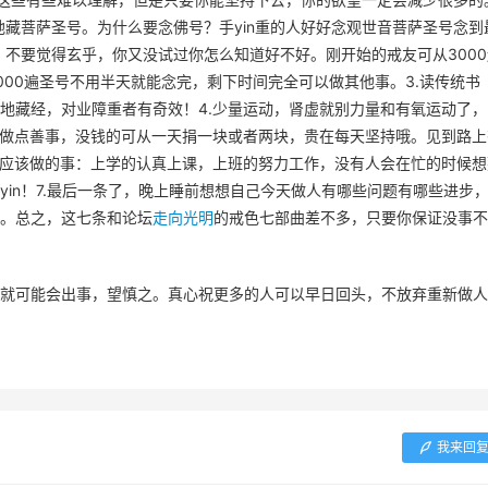
了地藏菩萨圣号。为什么要念佛号？手yin重的人好好念观世音菩萨圣号念到
！不要觉得玄乎，你又没试过你怎么知道好不好。刚开始的戒友可从3000
00遍圣号不用半天就能念完，剩下时间完全可以做其他事。3.读传统书
地藏经，对业障重者有奇效！4.少量运动，肾虚就别力量和有氧运动了，
.做点善事，没钱的可从一天捐一块或者两块，贵在每天坚持哦。见到路上
下应该做的事：上学的认真上课，上班的努力工作，没有人会在忙的时候想
in！7.最后一条了，晚上睡前想想自己今天做人有哪些问题有哪些进步
。总之，这七条和论坛
走向光明
的戒色七部曲差不多，只要你保证没事不
就可能会出事，望慎之。真心祝更多的人可以早日回头，不放弃重新做人
我来回