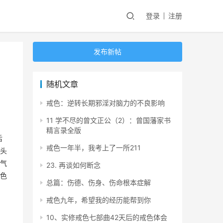
登录
注册
发布新帖
随机文章
戒色：逆转长期邪淫对脑力的不良影响
11 学不尽的曾文正公（2）：曾国藩家书
精言录全版
后
戒色一年半，我考上了一所211
头
气
23. 再谈如何断念
色
总篇：伤德、伤身、伤命根本症解
戒色九年，希望我的经历能帮到你
10、实修戒色七部曲42天后的戒色体会
。