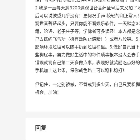
2.我是一直每天念3200遍观世音菩萨圣号后来又加
后可以说欲望几乎没有！更何况手yin较轻的和正常人
观世音菩萨起步，只要你能不看娱乐软件，一天默念30
籍，论语、老子庄子等，学佛者可多读经！本人都是念
己去练练飞鸟功（极有效防止遗精！）或者八段锦。5
影响环境垃圾可以随手扔到垃圾桶里。6.做好自己当
些狗屁事，努力做好生活中的每件琐事根本没人会去手y
错误就罚自己第二天多做点事，表现好就奖励吃点好的
手机加上这七条，保你戒色路上可以稳扎稳打！
但记住，一定别骄傲，不管戒到多少天，自己只要松懈
机会，加油！
回复