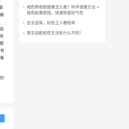
戒色熬夜脸蜡黄怎么救？科学调理方法 +
最
戒色脸黄原因，快速恢复好气色
遍
忠言逆耳，好色之人都短命
自
男生自慰和性生活有什么不同！
有
那
，有
看
的
复