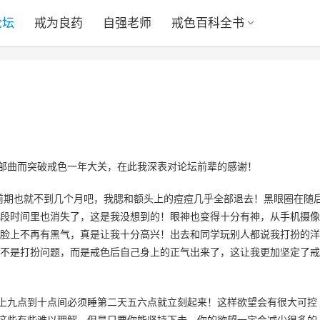
论坛
戒为良药
自强老师
戒色百科全书
七部曲而突破戒色一年大关，在此我深表对论坛前辈的感谢！
色前期也就不到几个月吧，我腮和额头上的痘痘几乎全部退去！黑眼圈在随
段时间里也消失了，这是我没想到的！眼神也变得十分有神，从手机摄像
脸上不再有黑气，真是让我十分高兴！出去和同学玩别人都说我打扮的洋
不是打扮问题，而是戒色后自己身上的正气出来了，这让我更加坚定了戒
晚上九点到十点间必须睡第二天五六点就立刻起来！这样欲望会有很大可控
然这些有些难以理解，但是只要你能坚持下去，你的欲望一定会减少很多的