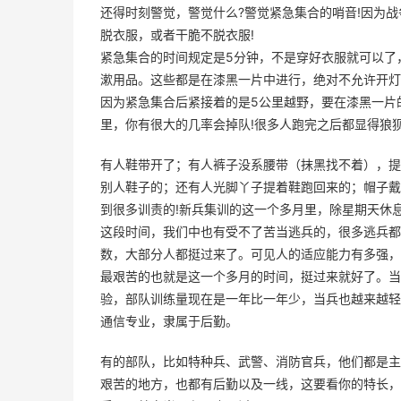
还得时刻警觉，警觉什么?警觉紧急集合的哨音!因为战
脱衣服，或者干脆不脱衣服!
紧急集合的时间规定是5分钟，不是穿好衣服就可以了
漱用品。这些都是在漆黑一片中进行，绝对不允许开灯
因为紧急集合后紧接着的是5公里越野，要在漆黑一片
里，你有很大的几率会掉队!很多人跑完之后都显得狼
有人鞋带开了；有人裤子没系腰带（抹黑找不着），提
别人鞋子的；还有人光脚丫子提着鞋跑回来的；帽子戴
到很多训责的!新兵集训的这一个多月里，除星期天休息
这段时间，我们中也有受不了苦当逃兵的，很多逃兵都
数，大部分人都挺过来了。可见人的适应能力有多强，
最艰苦的也就是这一个多月的时间，挺过来就好了。当初
验，部队训练量现在是一年比一年少，当兵也越来越轻
通信专业，隶属于后勤。
有的部队，比如特种兵、武警、消防官兵，他们都是主
艰苦的地方，也都有后勤以及一线，这要看你的特长，