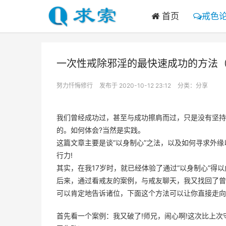
首页
戒色
一次性戒除邪淫的最快速成功的方法
努力忏悔修行
发布于 2020-10-12 23:12
分类：
分享
我们曾经成功过，甚至与成功擦肩而过，只是没有坚持
的。如何体会?当然是实践。
这篇文章主要是谈“以身制心”之法，以及如何寻求外缘
行力!
其实，在我17岁时，就已经体验了通过“以身制心”得
后来，通过看戒友的案例，与戒友聊天，我又找回了曾
可以肯定地告诉诸位，下面这个方法可以让你直接走向
首先看一个案例：我又破了!师兄，闹心啊!这次比上次