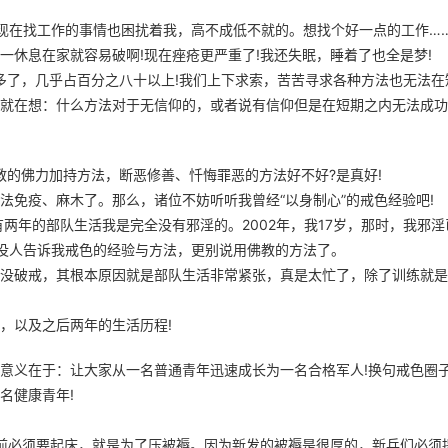
?现在找工作的事情也困扰着我，高不成低不就的。想找个好一点的工作…
一休息在家就容易破啊!现在痤疮更严重了!我还失眠，睡着了也全是梦!
多了，几乎占百分之八十以上!我们上下求索，苦苦寻求各种方法也无法在
就在想：什么方法对于无信仰的，或者说有信仰但是在短期之内无法成功
教的佛力加持方法，断恶修善、忏悔罪恶的方法好不好?是真好!
法免疫、麻木了。那么，诸位不妨听听我曾经“以身制心”的戒色经验吧!
有两年的部队生活我是完全没有邪淫的。2002年，我17岁，那时，我邪淫
没人告诉我戒色的经验与方法，更别说用佛教的方法了。
没破戒，其根本原因就是部队生活非常紧张，真是太忙了，除了训练就是
，以及之后两年的生活历程!
意义在于：让大家从一名普通青年迅速成长为一名合格军人!换句戒色圈
名健康青年!
之前必须要起床，就是为了压被褥。因为新发的被褥是很厚的，新兵们必须