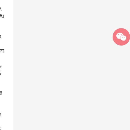
人
色!
想
可
。
适
累
那
所