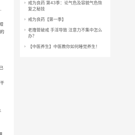
戒为良药 第43季：论气色及容貌气色恢
复之秘技
…
戒为良药【第一季】
短
老撸管破戒 手淫导致 注意力不集中怎么
的
办？
【中医养生】中医教你如何睡觉养生！
已
干
子
提