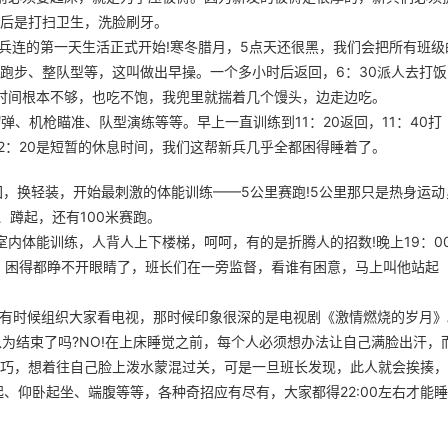
后是打扫卫生，洗脸刷牙。
新兵连的第一天生活正式开始!寒冬腊月，5点天还很黑，我们会把所有班级
跑步、整队型等，这叫做出早操。一个多小时后返回，6：30派人去打饭
饭时间根本不够，也吃不饱，我兜里就揣着几个馒头，边走边吃。
弹、机枪瞄准、队型演练等等。早上一直训练到11：20返回，11：40打
到12：20是短暂的休息时间，我们这帮新兵几乎全都困得睡着了。
返回，换轻装，开始最刺激的体能训练——5公里赛跑!5公里那只是热身运动
、蹲起，还有100米赛跑。
40是室内体能训练，人背人上下楼梯，呵呵，有的是折腾人的招数!晚上19：0
，困得都睁不开眼睛了，班长们在一旁监督，看谁有困意，马上叫他站起
例，有时候组织大家看电视，那时候印象很深的是电视剧《激情燃烧的岁月》
家以为结束了吗?NO!在上床睡觉之前，每个人必须想办法让自己满脸出汗，
巧，想着往自己脸上泼水蒙混过关，可是一旦班长发现，此人就会挨揍，
、仰卧起坐、端腹等等，各种奇招应有尽有，大家都得22:00左右才能睡