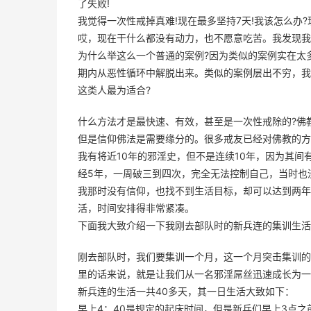
了失败!
我觉得一次性戒掉真难!现在最多坚持7天!我该怎么办
哎，现在干什么都没有动力，也不愿意吃苦。我发现我
为什么举这么一个普通的案例?因为类似的案例实在太
期内从恶性循环中解脱出来。类似的案例层出不穷，我
这类人最为适合?
什么方法才是最快速、有效，甚至是一次性戒除的?佛
但是信仰佛法是需要缘分的。很多戒友已经对佛教的方
我有将近10年的邪淫史，但不是连续10年，因为其间
经5年，一周破三到四次，完全无法控制自己，当时也
我那时没有信仰，也找不到生活目标，却可以达到两年
活，时间安排得非常紧凑。
下面我大致介绍一下我刚去部队时的新兵连的集训生活
刚去部队时，我们要集训一个月，这一个月突击集训的
里的话来说，就是让我们从一名邪淫屌丝迅速成长为一
新兵连的生活一共40多天，其一日生活大致如下：
早上4：40是规定的起床时间，但是新兵们早上3点