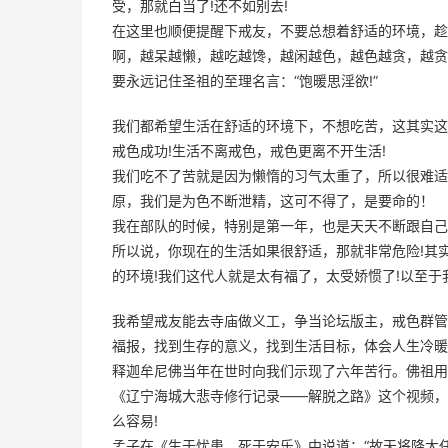
受，那就白当了!还不如别去!
在这里也顺便提醒下戒友，不要总想着舒适的环境，趁
啊，越呆越懒，越吃越馋，越闲越色，越色越贪，越贪越贪
要永远记住圣祖的至理名言：“饱暖思淫欲!”
我们都希望生活在舒适的环境下，不想吃苦，这其实这
戒色成功!生活不离戒色，戒色更离不开生活!
我们吃不了苦就是因为懒惰的习气太重了，所以很难适
原，我们是为色不断泄精，这可不得了，是要命的！
我在部队的时候，特别是第一年，也是天天不断跟自己
所以说，你现在的生活如果很舒适，那就非常危险!其
的环境!我们这代人就是太有福了，太受娇惯了!以至
我希望戒友能去寺庙做义工，争当论坛版主，戒色群管
福报，找到生存的意义，找到生活目标，体会人生冷暖
释迦牟尼佛当年在世时向我们示现了六年苦行。佛祖用
《辽宁海城大悲寺修行记录——解脱之路》这个视频，
么容易!
孟子在《生于忧患，死于安乐》中说道：“故天将降大