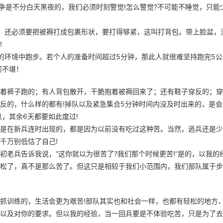
争是不分白天黑夜的，我们必须时刻警觉!怎么警觉?不可能不睡觉，只能
，还必须要把被褥打成包裹形状，要打得够紧，这叫打背包。带上脸盆，
!
的环境中跑步。若个人的准备时间超过5分钟，那此人就很难坚持跑完5公
狈不堪！
着裤子跑的；有人背包散开，干脆抱着被褥回来了；还有鞋子穿反的；穿
反的，什么样的都有!掉队以及紧急集合5分钟时间内没及时出来的，是会
，其余6天都要如此度过!
是在新兵连时出现的，都是因为以前没有吃过这种苦。当然，逃兵还是少
千万别低估了自己!
老兵告诉我说，“这你就以为很苦了?我们那个时候更苦!”是的，以我的
松了，真不是那么苦了。但这只是相较于我们小范围内，我们部队属于步
抓训练的，生活会更为艰苦!部队其实也和社会一样，也都有轻松的地方
以及对你的要求。但以我的经验，当一回兵要是不体验吃苦，只是为了去