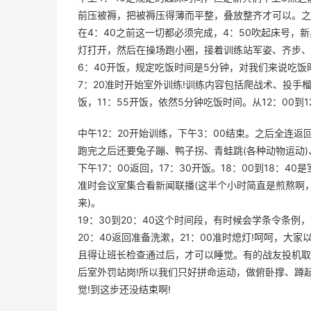
前压被褥，把被褥压得薄而平整，叠放整齐才可以。之
在4：40之前这一切都必须完成，4：50吹起床号，
灯打开，然后在操场跑小圈，接着训练站军姿、齐步、
6：40开饭，规定吃饭时间是5分钟，对我们来说吃
7：20准时开始室外训练!训练内容包括爬战术、投手榴
饭，11：55开饭，依然5分钟吃饭时间。从12：00
中午12：20开始训练，下午3：00结束。之后全连
跑完之后还要兔子蹦、鸭子拐、青蛙跳(各种动物运动)
下午17：00返回，17：30开饭。18：00到18：
准时会议室集合看新闻联播(这半个小时简直是煎熬啊
来)。
19：30到20：40这个时间段，有时候会学条令条
20：40返回准备洗漱，21：00准时熄灯!呵呵，大
且得让班长检查通过后，才可以睡觉。有的战友投机取
后室外罚站岗!所以我们只好拼命运动，做俯卧撑、蹲起
觉!到这步还没结束啊!