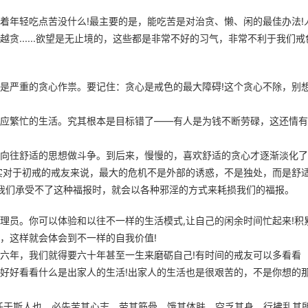
着年轻吃点苦没什么!最主要的是，能吃苦是对治贪、懒、闲的最佳办法!
......欲望是无止境的，这些都是非常不好的习气，非常不利于我们戒
是严重的贪心作祟。要记住：贪心是戒色的最大障碍!这个贪心不除，别
应繁忙的生活。究其根本是目标错了——有人是为钱不断劳碌，这还情有
向往舒适的思想做斗争。到后来，慢慢的，喜欢舒适的贪心才逐渐淡化了
实对于初戒的戒友来说，最大的危机不是外部的诱惑，不是独处，而是舒
于我们承受不了这种福报时，就会以各种邪淫的方式来耗损我们的福报。
理员。你可以体验和以往不一样的生活模式,让自己的闲余时间忙起来!积
，这样就会体会到不一样的自我价值!
六年，我们就得要六十年甚至一生来磨砺自己!有时间的戒友可以多看看
好好看看什么是出家人的生活!出家人的生活也是很艰苦的，不是你想的
任于斯人也，必先苦其心志，劳其筋骨，饿其体肤，空乏其身，行拂乱其