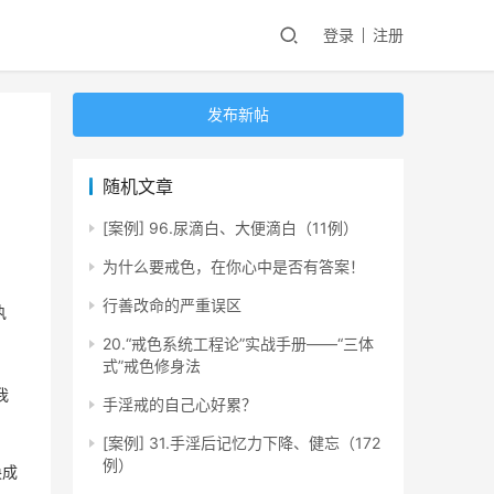
登录
注册
发布新帖
随机文章
[案例] 96.尿滴白、大便滴白（11例）
为什么要戒色，在你心中是否有答案！
行善改命的严重误区
执
20.“戒色系统工程论”实战手册——“三体
式”戒色修身法
我
手淫戒的自己心好累？
[案例] 31.手淫后记忆力下降、健忘（172
例）
换成