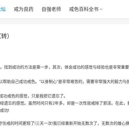
论坛
戒为良药
自强老师
戒色百科全书
（转）
。找到成功的方法是第一步，其次，体会成功的感觉与经验也是非常重要
以帮助自己成功戒色。“以身制心”是非常艰苦的，需要非常强大的毅力与
以成功戒色的感觉，只是我把它遗忘了。
经遗忘的感觉。虽然时间只有2年多，却是一次性就戒除了邪淫。在此，
成功!
守住戒的时间更短了!三天一次!我已经重新开始无数次了，无数次的雄心