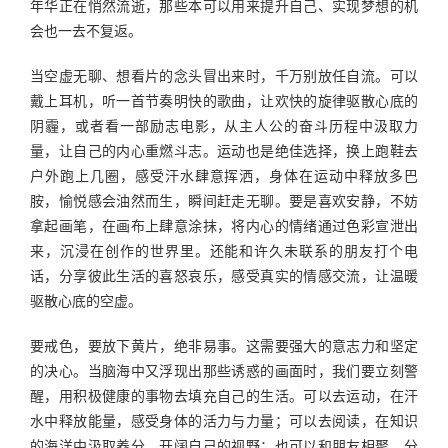
年华正在悄然流逝，那些本可以用来提升自己、实现梦想的机
会也一去不复返。
当空虚无聊、想看片的念头冒出来时，千万别放任自流。可以
戴上耳机，听一首节奏明快的歌曲，让欢快的旋律驱散心底的
阴霾，或者看一部励志电影，从主人公的奋斗历程中汲取力
量，让自己的内心重燃斗志。运动也是绝佳选择，换上跑鞋去
户外跑上几圈，感受汗水肆意挥洒，身体在运动中释放多巴
胺，愉悦感会油然而生，瞬间赶走无聊。要是喜欢安静，不妨
拿起画笔，在画布上肆意涂抹，将内心的情绪通过色彩宣泄出
来，沉浸在创作的世界里。还能和许久未联系的朋友打个电
话，分享彼此生活的喜怒哀乐，感受真实的情感交流，让温暖
驱散心底的空虚。
要戒色，要放下黄片，绝非易事。这需要强大的意志力和坚定
的决心。当脑海中又浮现出那些诱惑的画面时，我们要立刻警
醒，用积极健康的事物去填充自己的生活。可以去运动，在汗
水中释放能量，感受身体的活力与力量；可以去阅读，在知识
的海洋中汲取养分，开阔自己的视野；也可以和朋友相聚，分