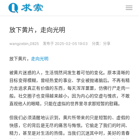
放下黄片，走向光明
wangzebin_0825
发布于 2025-02-05 19:03
分类：
分享
放下黄片，
走向光明
被黄片迷惑的人，生活悄然间发生着可怕的变化。原本清晰的
目标变得模糊，曾经热爱的事业、学业被抛诸脑后。不再有精
力去追求真正有价值的东西，每天浑浑噩噩，仿佛行尸走肉一
般。社交圈子也变得越来越小，因为内心的空虚与愧疚，不敢
直视他人的眼睛，只能在虚拟的世界里寻求那短暂的慰藉。
但我们必须清醒地认识到，黄片所带来的只是短暂的、虚假的
快感，它的背后是无尽的痛苦与悔恨。它偷走了我们的时间、
精力，甚至是对生活的热情。当我们沉迷其中时，美好的青春