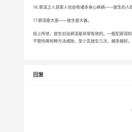
16.邪淫之人其家人也会有诸多身心疾病——放生的
17.邪淫是大恶——放生是大善。
综上所述，放生对治邪淫是非常有效的。一般犯邪淫的
不管你用何种方法戒除，至少先放生几次，越多越好。
回复