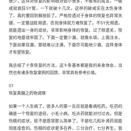
很少，这样对恢复的影响相对会小很多，不像有的戒友，一破
戒就疯狂SY管，一下就破十几次，这样的破戒实在太伤身体
了，真的要回到解放前了。严格控遗对于身体的恢复也异常关
键，一定要战胜频遗，否则身体就万难恢复了。不SY光频遗，
就能遗出一身的症状，非常影响身体的恢复。过了频遗关，恢
复的地基就牢固了。下面一定要少漏，就像水袋，上面注水，
下面如果狂漏，那就难以注满，下面尽可能地少漏，这样身体
才有望恢复。
我总结了十条恢复的方法，这十条基本都是我的亲身体会，当
然也有诸多恢复案例的回馈，非常具有参考价值。
01
恢复真髓之药物调理
如果一个人生病了，很多人的第一反应就是看病吃药。吃药的
确是一个恢复的途径，小毛小病，吃点药就能对付过去。但是
伤精的症状，就不是感冒那么简单了，不是吃几粒补肾药就能
彻底痊愈的。伤精的症状更多在养，三分治疗，七分养生。我