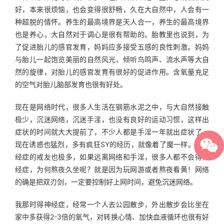
好，本来很烦恼，也会变得很舒畅，久在大自然中，人会有一
种超脱的情怀。养生的最高境界是天人合一，养生的最高境界
也是养心，大自然对于调心是很有帮助的。胎教里也说到，为
了促进胎儿的感官发育，妈妈应多接受五感的良性刺激。妈妈
与胎儿一起饱览美丽的自然风光，倾听鸟鸣声、流水声等大自
然的旋律，对胎儿的感官发育有很好的促进作用。含氧量充足
的空气对胎儿脑部发育也很有好处。
现在是网络时代，很多人生活在钢筋水泥之中，与大自然接触
极少，沉迷网络，沉迷手淫，也没有良好的运动习惯，这样出
症状的时间就大大提前了，不少人都是手淫一年就出症状了，
现在诱惑也猛烈，多有疯狂SY的经历，就像着了魔一样。得神
经症的戒友也极多，如果远离网络和手淫，很多人都不会得神
经症，为何熬夜久坐呢？就是因为玩网游或者熬夜看黄！网络
的确是把双刃剑，一定要控制好上网时间，避免沉迷网络。
我那时得神经症，经常一个人去公园散步，外出散步会比坐在
家中多获得2-3倍的氧气，对转换心情、加快血液循环也很有好