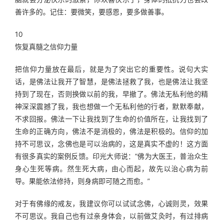
善许多的。记住：要微笑，要感恩，要多做善事。
10
恢复真髓之信仰力量
把信仰力量放在最后，就是为了突出它的重要性。说句大实
话，是佛法让我开了智慧，是佛法拯救了我，也是佛法让我坚
持到了现在，否则换做以前的我，早撤了。佛法无私利他的精
神深深震撼了我，我也想做一个无私利他的行者，默默奉献，
不求回报。佛法一下让我找到了生命的价值所在，让我找到了
生命的正确方向，佛法不是消极的，佛法是积极的。信仰的加
持不可思议，念佛也是可以治病的，这是真实不虚的！这方面
有很多真实的案例反馈。印光大师说：“佛为大医王，普治众生
身心生死等病。然生死大病，由心而起，故先以治心病为前
导。果能依法修持，则身病即可随之而愈。”
对于有佛缘的戒友，我建议你可以试试念佛，心诚则灵，效果
不可思议。我自己也有过亲身体会，以前做艾灸时，有过排病