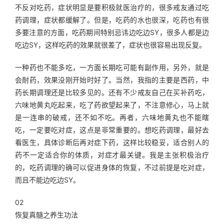
不反对吃药，症状明显是要积极就医治疗的，很多戒友通过吃
药调理，症状都缓解了。但是，吃药的水也很深，吃药也有很
多要注意的方面，吃药期间特别忌讳边吃边SY，很多人都是边
吃边SY，这样吃药的效果就很差了，症状也很容易出现反复。
一种药也不能多吃，一方面长期吃可能有副作用，另外，就是
会耐药，效果没刚开始时好了。当然，我指的主要是西药，中
药长期调理还是比较多见的。还有不少戒友自己在买补药吃，
六味地黄丸吃起来，吃了药欲望起来了，不注意修心，马上就
是一连串的破戒，还不如不吃。再者，六味地黄丸也不能瞎
吃，一定要吃对症，这点是非常重要的。想吃药调理，最好去
看医生，具体诊断后再对症下药，这样比较稳妥，适合别人的
药不一定适合你的体质，对症才最关键。我是主张积极治疗
的，吃药调理的确可以促进身体的恢复，不过前提是吃对症，
而且不能边吃边SY。
02
恢复真髓之养生功法