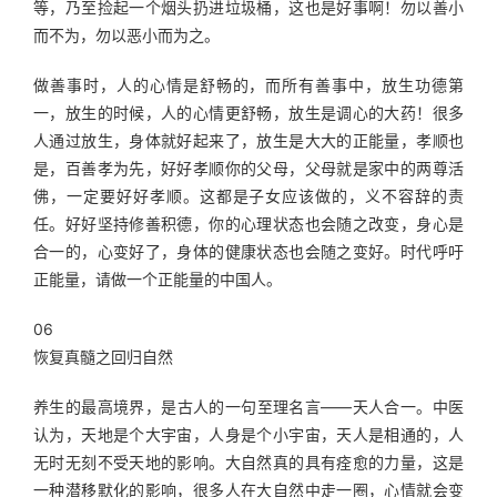
等，乃至捡起一个烟头扔进垃圾桶，这也是好事啊！勿以善小
而不为，勿以恶小而为之。
做善事时，人的心情是舒畅的，而所有善事中，放生功德第
一，放生的时候，人的心情更舒畅，放生是调心的大药！很多
人通过放生，身体就好起来了，放生是大大的正能量，孝顺也
是，百善孝为先，好好孝顺你的父母，父母就是家中的两尊活
佛，一定要好好孝顺。这都是子女应该做的，义不容辞的责
任。好好坚持修善积德，你的心理状态也会随之改变，身心是
合一的，心变好了，身体的健康状态也会随之变好。时代呼吁
正能量，请做一个正能量的中国人。
06
恢复真髓之回归自然
养生的最高境界，是古人的一句至理名言——天人合一。中医
认为，天地是个大宇宙，人身是个小宇宙，天人是相通的，人
无时无刻不受天地的影响。大自然真的具有痊愈的力量，这是
一种潜移默化的影响，很多人在大自然中走一圈，心情就会变