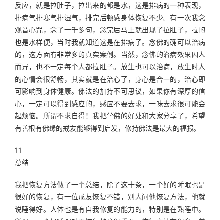
反应，就是拉肚子，拉出来的都是水，这是排病的一种表现，
排病气排寒气排湿气，排完后顿感身体恢复不少。有一次我念
观音心咒，念了一千多句，念完后马上就出现了拉肚子，拉的
也是水样便，当时我就知道这是在排病了。念佛的确可以治病
的，这方面有非常多的真实案例。当然，念佛的治病效果因人
而异，也不一定每个人都拉肚子。放生也可以治病，放生时人
的心情会很舒畅，其实就是在治心了，身心是合一的，治心即
可影响到身体健康。佛法的加持不可思议，如果你有深厚的信
心，一定可以得到感应的，感应不要去求，一味去求很可能会
起烦恼。所谓不求自得！我把学佛的好处和大家分享了，希望
有善根有佛缘的戒友能够得到启发，修持佛法是最大的福报。
11
总结
我把恢复方法做了一个总结，除了这十条，一个好的睡眠也是
很好的恢复，有一位戒友恢复不错，别人问他恢复方法，他就
说睡得好。人体也是有自我修复的能力的，特别是在熟睡中。