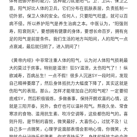
体有抵御外邪的能力，这种能力就是阳气。卫：卫兵、保卫之
意。阳气好比人体的卫兵，它们分布在肌肤表层，负责抵制一
切外邪，保卫人体的安全。任何人，只要阳气旺盛，就可以百
病不侵。所以养护阳气是养生治病之本。中医认为，“阳强则
寿，阳衰则夭”，要想拥有健康的身体，要想长命百岁，拥有充
足的阳气是前提条件。我们生活的地方叫阳间，人的阳气一点
点衰减，最后就归阴了，进入阴间了！
《黄帝内经》中非常注重人体的阳气，认为对人体阳气损耗最
大的莫过于房事。特别是滥泄！狂SY滥泄，太伤阳气了！！纵
欲减寿，百病丛生！一点不假！很多人沉迷SY一段时间，发现
自己精神萎靡了，然后身体抵抗力大幅度下降了，其实这就是
伤阳气的表现。那么，怎样才能增加自己的阳气呢？一定要彻
底戒SY，然后积极锻炼，多做善事，保持开朗欢喜的心情，这
就是三阳开泰，另外，食疗也可以温补阳气。熬夜久坐、常食
寒凉的食物、滥用抗生素、吹冷空调等，这些都伤阳气的。喜
则升阳，是节制的喜悦，微笑最好，大喜伤心，过犹不及！让
自己多一点微笑，心理学说面部表情会影响心情，你微笑，大
脑就会分泌快乐的激素，你欢喜快乐了，身体的抵抗力也会改