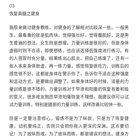
03
恢复真髓之健身
我原来做过健身教练，对健身的了解相对比较深一些。一般男
生，最看重的就是肌肉块，觉得强壮好，觉得腹肌好，这是男
生普遍的想法，女生则是想瘦。力量训练是很好的，但是身体
虚弱时则不合适，即使想练，也应该选择低强度进行练习。有
的人感冒时充分量，结果练出心肌炎，把自己练废了，还有一
些人本来身体很虚，再一练力量，感觉恢复很吃力，训练后的
感觉很不好，这都是身体在警示你了，告诉你不适合这种强度
和运动方式，是要做出调整了。如果身体好的时候，适量的力
量训练是很不错的，力量训练对于早泄和阳痿的恢复有着积极
的意义，很多戒友抱怨早泄阳痿恢复不理想，我建议你可以试
试力量训练，特别是腿部的力量训练，这样改善比较快一些。
但是一定要注意修心，锻炼不是为了纵欲，只是为了恢复健
康，动机要纯正，否则只会把你拖入更深的深渊。这点要切
记！为了放纵而戒，为了放纵而练，都是错误的想法。健身方