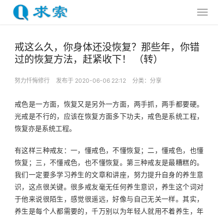
戒这么久，你身体还没恢复？那些年，你错
过的恢复方法，赶紧收下！ ​（转）
努力忏悔修行
发布于 2020-06-06 22:12
分类：
分享
戒色是一方面，恢复又是另外一方面，两手抓，两手都要硬。
光戒是不行的，应该在恢复方面多下功夫，戒色是系统工程，
恢复亦是系统工程。
有这样三种戒友：一，懂戒色，不懂恢复；二，懂戒色，也懂
恢复；三，不懂戒色，也不懂恢复。第三种戒友是最糟糕的。
我们一定要多学习养生的文章和讲座，努力提升自身的养生意
识，这点很关键。很多戒友毫无任何养生意识，养生这个词对
于他来说很陌生，感觉很遥远，好像与自己无关一样。其实，
养生是每个人都需要的，千万别以为年轻人就用不着养生，年