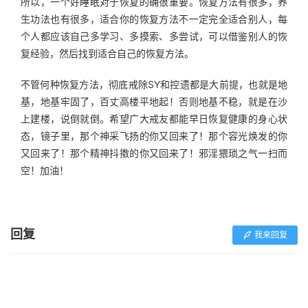
所以，一个好睡眠对于恢复的确很重要。恢复方法有很多，养
生功法也有很多，适合你的恢复方法不一定完全适合别人，每
个人都应该自己多学习、多摸索、多尝试，可以借鉴别人的恢
复经验，然后找到适合自己的恢复方法。
不管何种恢复方法，彻底戒除SY和控遗都是大前提，也就是地
基，地基牢固了，百丈高楼平地起！否则地基不稳，就是在沙
上建楼，说倒就倒。希望广大戒友都能早日恢复健康的身心状
态，镜子里，那个神采飞扬的你又回来了！那个容光焕发的你
又回来了！那个精神抖擞的你又回来了！邪淫猥琐之气一扫而
空！加油！
回复
我来回复