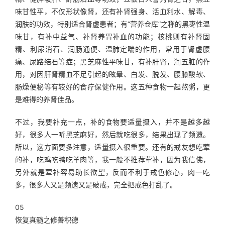
味甘性平，不仅形状像肾，还有补肾强身、活血利水、解毒、
润肤的功效，特别适合肾虚患者；有“营养仓库”之称的黑枣性温
味甘，有补中益气、补肾养胃补血的功能；核桃则有补肾固
精、利尿消石、润肠通便、温肺定喘的作用，常用于肾虚腰
痛、尿路结石等症；黑芝麻性平味甘，有补肝肾，润五脏的作
用，对因肝肾精血不足引起的眩晕、白发、脱发、腰膝酸软、
肠燥便秘等有较好的食疗保健作用。这五种食物一起熬粥，更
是难得的养肾佳品。
不过，我要补充一点，补的食物要适量摄入，并不是越多越
好，很多人一听黑芝麻好，然后就吃很多，结果出现了频遗。
所以，这方面要多注意，适量摄入很重要。还有的戒友想吃荤
的补，吃鸡吃鸭吃羊肉等，我一般不推荐荤补，因为我信佛，
另外就是荤补容易助长欲望，反而不利于戒色修心，肉一吃
多，很多人又是频遗又是破戒，完全把戒色打乱了。
05
恢复真髓之修善积德