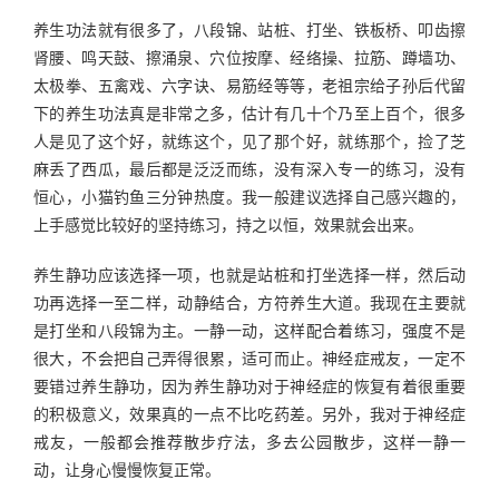
养生功法就有很多了，八段锦、站桩、打坐、铁板桥、叩齿擦
肾腰、鸣天鼓、擦涌泉、穴位按摩、经络操、拉筋、蹲墙功、
太极拳、五禽戏、六字诀、易筋经等等，老祖宗给子孙后代留
下的养生功法真是非常之多，估计有几十个乃至上百个，很多
人是见了这个好，就练这个，见了那个好，就练那个，捡了芝
麻丢了西瓜，最后都是泛泛而练，没有深入专一的练习，没有
恒心，小猫钓鱼三分钟热度。我一般建议选择自己感兴趣的，
上手感觉比较好的坚持练习，持之以恒，效果就会出来。
养生静功应该选择一项，也就是站桩和打坐选择一样，然后动
功再选择一至二样，动静结合，方符养生大道。我现在主要就
是打坐和八段锦为主。一静一动，这样配合着练习，强度不是
很大，不会把自己弄得很累，适可而止。神经症戒友，一定不
要错过养生静功，因为养生静功对于神经症的恢复有着很重要
的积极意义，效果真的一点不比吃药差。另外，我对于神经症
戒友，一般都会推荐散步疗法，多去公园散步，这样一静一
动，让身心慢慢恢复正常。