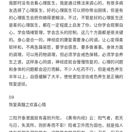
我那时没有去看心理医生，我是通过佛法来调心的，有很多病
友选择了心理医生，好的心理医生可以把你带出困境，但是有
的心理医生会把你搞得更糊涂，不过，不管是好的心理医生还
是差的心理医生，都在一定程度上启发了你，让你学会观察自
心，学会情绪管理，学会念头的控制，这几个方面都是很关键
的。身心是合一的，神经症的康复需要身心同调，让心变得柔
软祥和，不再急躁易怒，要学会感恩，要多做善事。身体方面
的调理，可以用药物调理，但必须学会戒色保精，必须学会养
生之道，这样身心同调，神经症就会慢慢恢复的，心理的问题
和身体的问题都会迎刃而解。不少人吃药不行，但是戒色养生
半年以上，自感缓解了大半，使他更加坚信戒色养生是正确的
恢复途径。
09
恢复真髓之欢喜心情
三阳开泰里面就有喜则升阳，《黄帝内经》云：阳气者，若天
与日，失其所，则折寿而不彰！阳者卫外而为固也，就是指人