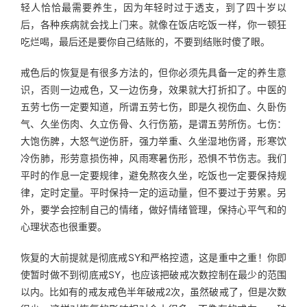
轻人恰恰最需要养生，因为年轻时过于透支，到了四十岁以
后，各种疾病就会找上门来。就像在饭店吃饭一样，你一顿狂
吃烂喝，最后还是要你自己结账的，不要到结账时傻了眼。
戒色后的恢复是有很多方法的，但你必须先具备一定的养生意
识，否则一边戒色，又一边伤身，效果就大打折扣了。中医的
五劳七伤一定要知道，所谓五劳七伤，即是久视伤血、久卧伤
气、久坐伤肉、久立伤骨、久行伤筋，是谓五劳所伤。七伤：
大饱伤脾，大怒气逆伤肝，强力举重、久坐湿地伤肾，形寒饮
冷伤肺，形劳意损伤神，风雨寒暑伤形，恐惧不节伤志。我们
平时的作息一定要规律，避免熬夜久坐，吃饭也一定要保持规
律，定时定量。平时保持一定的运动量，但不要过于劳累。另
外，要学会控制自己的情绪，做好情绪管理，保持心平气和的
心理状态也很重要。
恢复的大前提就是彻底戒SY和严格控遗，这是重中之重！你即
使暂时做不到彻底戒SY，也应该把破戒次数控制在最少的范围
以内。比如有的戒友戒色半年破戒2次，虽然破戒了，但是次数