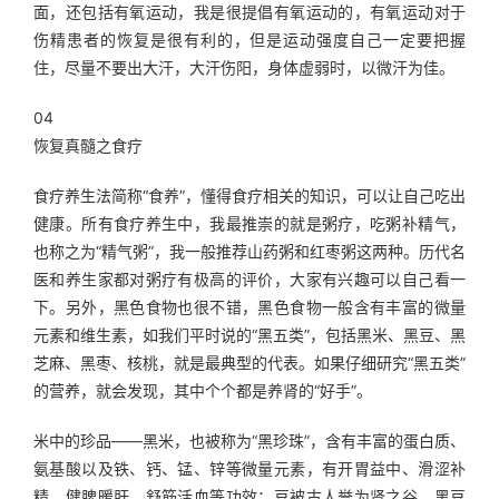
面，还包括有氧运动，我是很提倡有氧运动的，有氧运动对于
伤精患者的恢复是很有利的，但是运动强度自己一定要把握
住，尽量不要出大汗，大汗伤阳，身体虚弱时，以微汗为佳。
04
恢复真髓之食疗
食疗养生法简称“食养”，懂得食疗相关的知识，可以让自己吃出
健康。所有食疗养生中，我最推崇的就是粥疗，吃粥补精气，
也称之为“精气粥”，我一般推荐山药粥和红枣粥这两种。历代名
医和养生家都对粥疗有极高的评价，大家有兴趣可以自己看一
下。另外，黑色食物也很不错，黑色食物一般含有丰富的微量
元素和维生素，如我们平时说的“黑五类”，包括黑米、黑豆、黑
芝麻、黑枣、核桃，就是最典型的代表。如果仔细研究“黑五类”
的营养，就会发现，其中个个都是养肾的“好手”。
米中的珍品——黑米，也被称为“黑珍珠”，含有丰富的蛋白质、
氨基酸以及铁、钙、锰、锌等微量元素，有开胃益中、滑涩补
精、健脾暖肝、舒筋活血等功效；豆被古人誉为肾之谷，黑豆