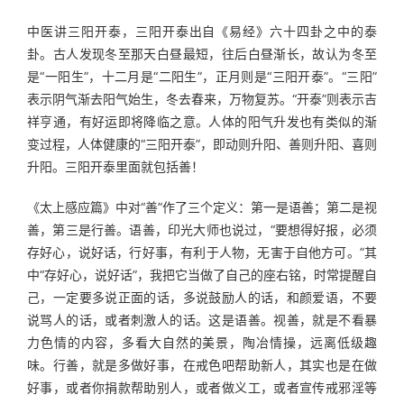
中医讲三阳开泰，三阳开泰出自《易经》六十四卦之中的泰
卦。古人发现冬至那天白昼最短，往后白昼渐长，故认为冬至
是“一阳生”，十二月是“二阳生”，正月则是“三阳开泰”。“三阳”
表示阴气渐去阳气始生，冬去春来，万物复苏。“开泰”则表示吉
祥亨通，有好运即将降临之意。人体的阳气升发也有类似的渐
变过程，人体健康的“三阳开泰”，即动则升阳、善则升阳、喜则
升阳。三阳开泰里面就包括善！
《太上感应篇》中对“善”作了三个定义：第一是语善；第二是视
善，第三是行善。语善，印光大师也说过，“要想得好报，必须
存好心，说好话，行好事，有利于人物，无害于自他方可。”其
中“存好心，说好话”，我把它当做了自己的座右铭，时常提醒自
己，一定要多说正面的话，多说鼓励人的话，和颜爱语，不要
说骂人的话，或者刺激人的话。这是语善。视善，就是不看暴
力色情的内容，多看大自然的美景，陶冶情操，远离低级趣
味。行善，就是多做好事，在戒色吧帮助新人，其实也是在做
好事，或者你捐款帮助别人，或者做义工，或者宣传戒邪淫等