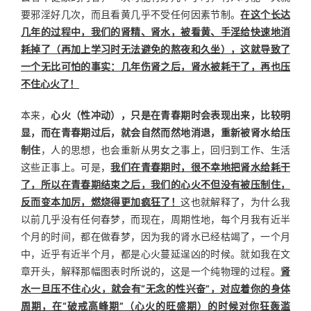
要邪淫好几次，而且看黄几乎不受任何因素节制。
在这个长达
几年的过程中，我们的肾精、肾水，被看黄、手淫给快速地消
耗掉了（再加上学习时无法避免的熬夜和久坐），这就导致了
一个无比可怕的事实：几年伤肾之后，肾水被耗干了，再也压
不住心火了！
本来，
心火（性冲动），只是在青春期时会表现出来，比较明
显，而在青春期过后，就会自然而然地消退，重新被肾水给压
制住
，人的思想，也会重新从男女之事上，回归到工作、生活
这些正事上。可是，
我们在青春期时，很不幸地把肾水给耗干
了，所以在青春期结束之后，我们的心火不但没有被压制住，
反而变本加厉，燃烧得更加疯狂了！
这也就解释了，为什么我
以前几乎没有任何春梦，而现在，周期性地，每个月我有近半
个月的时间，都在做春梦，因为我的肾水已经枯竭了，一个月
中，近乎有近半个月，都是心火蔓延逞凶的时候。就如我在文
章开头，解释那幅图表时所说的，这是一个纯物理的过程。
肾
水一旦压不住心火，就会有“无念的性兴奋”，对应着你的身体
周期，在“破戒高峰期”（心火的旺盛期）的时候对你狂轰滥