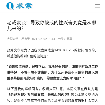
老戒友谈：导致你破戒的性兴奋究竟是从哪
儿来的？
大彻大悟
发布于 2021-02-02 21:44
分类：
分享
这篇文章是为了回应求索网戒友1430766252的提问而写的，
希望他能看到！他的提问是：
“感谢楼主总结，很有帮助。我所好奇的是，如果平时断念工作
做得好，不看不想不健康的，为什么还是会不可避免的进入破
戒高峰期那段比较折磨的，需要靠意志力的时间段？”
以下是我的详细回答。敬请大家注意，本篇文章在我认为是
《老戒友谈》系列最重磅，最核心的内容！
因为本篇文章的内
容，是你不会在其它任何戒色文章里看到的
真实数据！
希望大