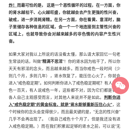
炸！
而最可怕的是， 这是一个恶性循环的过程，在一方面，你
的肾水越枯干、心火越旺盛，你就越会去产生更强的性兴奋，
破戒，进一步消耗肾精。在另一方面，你在看黄、意淫时，脑
子里储存各种信息的区域，会一个一个地连接到主管性兴奋的
区域上，也就导致你会对越来越多的非色情的内容产生性兴
奋。
如果大家对我以上所说的话没看太懂，那么请大家回忆一句老
生常谈的话，叫做“
精满不思淫
”！你的肾水因为枯干了，所以你
天天有邪淫的念头，而且越来越多。而当你戒色一段时间（少
则几个月，多则几年），肾水恢复了，能压住心火了，你就会
进入“戒色稳定期”。如何判断你进入了戒色稳定期呢？有人说戒
色一百天，有人说戒色一年，这些都不对，因为它们都是针对
各人自己主观感受而言，对其他人来说并不是如此。
判断你进
入“戒色稳定期”的黄金标准，就是“肾水能够重新压住心火”
，这
个时候你的念头会变得很少，而且最关键的是，“无念的性兴奋”
几乎不会再出现了。（我自己戒色十个月了，但是我还没有进
入戒色稳定期。）而在我们积累起足够的肾水之前，可以说“无