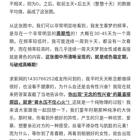
不相关，则为0。之后，取前五天+后五天（整整十天）的数据
平均值，画成了这张图。
从这张图中，我们可以非常明显地看到，我发生春梦的频率，
是存在一个非常明显的
周期性
的！大概在30-45天为一个周
期。在频率较低时，我可能连续一周到十天，都没有一次春
梦，而在频率较高时，我几乎连续一周天天梦到女性或者直接
就是黄色的内容。
这张图中所清晰呈现的，就是戒色稳定期，
与破戒高峰期！
求索网的1430766252戒友所问到的，我平时天天断念都做得
很好，也没看不健康的，为什么会还是会有性兴奋？我现在就
来把答案直截了当地告诉你，
你出现“无念的性兴奋”的最直接
原因，就是“肾水压不住心火”！
这就是一个纯物理的过程！我
来请大家跟我一起回想一下，我们童年时期那种纯净的大快
乐，那时候，你看到外貌好的异性，产生的只是一种欣赏、爱
慕、想要亲近对方的一种感受，丝毫不掺杂性与肮脏的元素！
而为什么，等你到了青春期，再看到相貌好的女性，就会出现