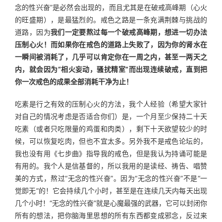
念的性兴奋”是必然会出现的，而且尤其是在破戒高峰期（心火
的旺盛期），是最猛烈的。戒色之路是一条充满荆棘与挑战的
道路，因为
我们一定要熬过每一个破戒高峰期，想进一切办法
压制心火！而如果你在戒色的道路上失败了，因为你的肾水在
一瞬间被消耗了，几乎可以肯定你在一周之内，甚至一两天之
内，就会因为“相火妄动，骚扰精室”而出现连续破戒，直到把
你一次戒色的成果全部消耗干净为止！
吃素是行之有效的压制心火的方法，我个人经验（希望大家针
对自己的情况考虑是否适合你们）是，一个月至少保持二十天
吃素（或者只吃限量的鸡蛋和肉类），剩下十天欲望较少的时
候，可以恢复吃肉，但也不宜太多。另外我不是戒色论坛的，
我也没有用《七步曲》指导我的戒色，但是我认为持诵可能是
有用的。我个人是信基督的，所以我用的是读经、祷告、唱赞
美的方式，熬过“无念的性兴奋”。因为“无念的性兴奋”不是“一
觉即无”的！它会持续几个小时，甚至是在连续几天内每天出现
几个小时！“无念的性兴奋”就是心魔最强的武器，它可以封闭你
所有的想法，把你脑海里思想的所有东西都变成邪念，反过来