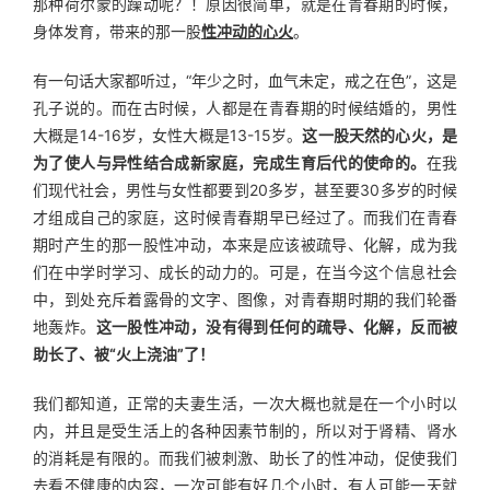
那种荷尔蒙的躁动呢？！原因很简单，就是在青春期的时候，
身体发育，带来的那一股
性冲动的心火
。
有一句话大家都听过，“年少之时，血气未定，戒之在色”，这是
孔子说的。而在古时候，人都是在青春期的时候结婚的，男性
大概是14-16岁，女性大概是13-15岁。
这一股天然的心火，是
为了使人与异性结合成新家庭，完成生育后代的使命的。
在我
们现代社会，男性与女性都要到20多岁，甚至要30多岁的时候
才组成自己的家庭，这时候青春期早已经过了。而我们在青春
期时产生的那一股性冲动，本来是应该被疏导、化解，成为我
们在中学时学习、成长的动力的。可是，在当今这个信息社会
中，到处充斥着露骨的文字、图像，对青春期时期的我们轮番
地轰炸。
这一股性冲动，没有得到任何的疏导、化解，反而被
助长了、被“火上浇油”了！
我们都知道，正常的夫妻生活，一次大概也就是在一个小时以
内，并且是受生活上的各种因素节制的，所以对于肾精、肾水
的消耗是有限的。而我们被刺激、助长了的性冲动，促使我们
去看不健康的内容，一次可能有好几个小时，有人可能一天就