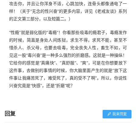
攻击你，并且让你浑身不适，心跳加快，连骨头都像通电了一
样！（关于“无念的性兴奋”的更多内容，详见《老戒友谈》系列
的正文第三部分，以及短篇二。）
“性瘾”就是弱化版的“毒瘾”！你看那些吸毒的瘾君子，毒瘾发作
的时候，简直是身处人间炼狱，求生不得，求死不能，甚至不
惜杀人、杀父母，也要去吸毒，完全丧失人性，畜生不如，可
见这一股“毒兴奋”是一种多么强烈的折磨感。这就是一种操纵！
它给你的感觉是“真痛快”、“真舒服”、“爽”，可是在你想要放下
这件事，去做别的事情的时候，你大脑里面产生的就是“放下这
件事让我痛苦死了，难受死了，真的受不了啊”。所以，你说性
兴奋究竟是“快感”，还是“折磨”呢？
回复
我来回复