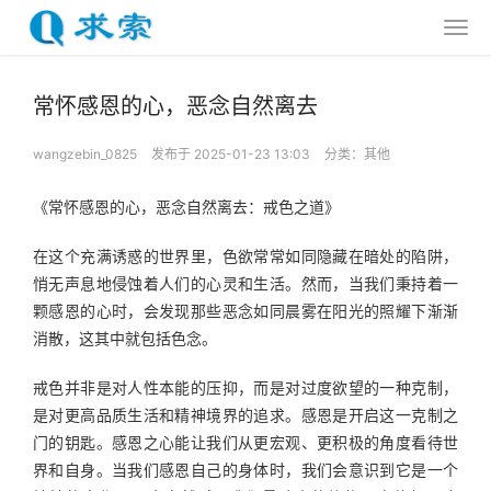
常怀感恩的心，恶念自然离去
wangzebin_0825
发布于 2025-01-23 13:03
分类：
其他
《常怀感恩的心，恶念自然离去：戒色之道》
在这个充满诱惑的世界里，色欲常常如同隐藏在暗处的陷阱，
悄无声息地侵蚀着人们的心灵和生活。然而，当我们秉持着一
颗感恩的心时，会发现那些恶念如同晨雾在阳光的照耀下渐渐
消散，这其中就包括色念。
戒色并非是对人性本能的压抑，而是对过度欲望的一种克制，
是对更高品质生活和精神境界的追求。感恩是开启这一克制之
门的钥匙。感恩之心能让我们从更宏观、更积极的角度看待世
界和自身。当我们感恩自己的身体时，我们会意识到它是一个