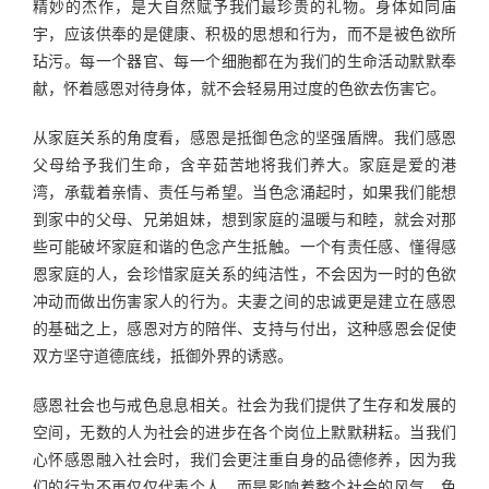
精妙的杰作，是大自然赋予我们最珍贵的礼物。身体如同庙
宇，应该供奉的是健康、积极的思想和行为，而不是被色欲所
玷污。每一个器官、每一个细胞都在为我们的生命活动默默奉
献，怀着感恩对待身体，就不会轻易用过度的色欲去伤害它。
从家庭关系的角度看，感恩是抵御色念的坚强盾牌。我们感恩
父母给予我们生命，含辛茹苦地将我们养大。家庭是爱的港
湾，承载着亲情、责任与希望。当色念涌起时，如果我们能想
到家中的父母、兄弟姐妹，想到家庭的温暖与和睦，就会对那
些可能破坏家庭和谐的色念产生抵触。一个有责任感、懂得感
恩家庭的人，会珍惜家庭关系的纯洁性，不会因为一时的色欲
冲动而做出伤害家人的行为。夫妻之间的忠诚更是建立在感恩
的基础之上，感恩对方的陪伴、支持与付出，这种感恩会促使
双方坚守道德底线，抵御外界的诱惑。
感恩社会也与戒色息息相关。社会为我们提供了生存和发展的
空间，无数的人为社会的进步在各个岗位上默默耕耘。当我们
心怀感恩融入社会时，我们会更注重自身的品德修养，因为我
们的行为不再仅仅代表个人，而是影响着整个社会的风气。色