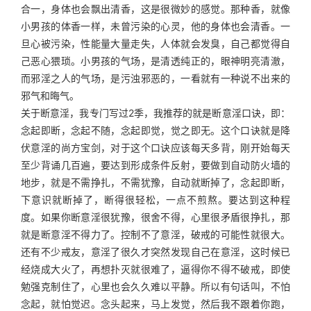
合一，身体也会飘出清香，这是很微妙的感觉。那种香，就像
小男孩的体香一样，未曾污染的心灵，他的身体也会清香。一
旦心被污染，性能量大量走失，人体就会发臭，自己都觉得自
己恶心猥琐。小男孩的气场，是清透纯正的，眼神明亮清澈，
而邪淫之人的气场，是污浊邪恶的，一看就有一种说不出来的
邪气和晦气。
关于断意淫，我专门写过2季，我推荐的就是断意淫口诀，即：
念起即断，念起不随，念起即觉，觉之即无。这个口诀就是降
伏意淫的尚方宝剑，对于这个口诀应该每天多背，刚开始每天
至少背诵几百遍，要达到形成条件反射，要做到自动防火墙的
地步，就是不需挣扎，不需犹豫，自动就断掉了，念起即断，
下意识就断掉了，断得很轻松，一点不煎熬。要达到这种程
度。如果你断意淫很犹豫，很舍不得，心里很矛盾很挣扎，那
就是断意淫不得力了。控制不了意淫，破戒的可能性就很大。
还有不少戒友，意淫了很久才突然发现自己在意淫，这时候已
经烧成大火了，再想扑灭就很难了，逼得你不得不破戒，即使
勉强克制住了，心里也会久久难以平静。所以有句话叫，不怕
念起，就怕觉迟。念头起来，马上发觉，然后我不跟着你跑，