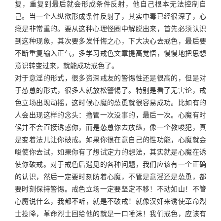
复，重复到最后就会形成条件反射，他自己根本无法控制自
己。当一个人纵欲形成条件反射了，其实中毒已经很深了，心
瘾是非常重的。要从这种心理怪圈中解脱出来，首先必须认识
到这种现象，其次要多发忏悔之心，下大决心去戒色，最后要
不断重复输入正气，多学习戒色文章提高觉悟，慢慢地把思想
意识转变过来，就能成功戒色了。
对于意淫的形式，很多资深戒友的警惕性还是很高的，但是对
于怂恿的形式，很多人就放松警惕了。特别是看了无害论，戒
色立场出现动摇，这时候心魔的怂恿就很容易成功。比如有的
人会出现这样的念头：撸管一次没事的，最后一次。心魔有时
候并不会直接诱惑你，而是怂恿你去放纵，像一个教唆犯，真
是变着法儿让你破戒。如果你很在意自己的性功能，心魔就会
唆使你去试，如果你有了想试定力的想法，其实就是心魔在诱
使你破戒。对于戒色后遇见的各种问题，我们应该有一个正确
的认识，然后一定要时刻防着心魔，不管是意淫还是怂恿，都
要时刻保持警惕。戒色立场一定要坚定不移！不动如山！不管
心魔说什么，我都不听，就是不破戒！就像汉奸来诱使革命烈
士投降，革命烈士回给他的就是一口唾沫！我们戒色，应该有