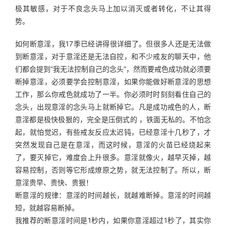
极其敏感，对于不良念头马上加以消灭或者转化，不让其得
势。
如何断意淫，我17季已经讲得很详细了。但很多人还是无法做
到断意淫，对于意淫还是无法自控，和不少戒友的聊天中，他
们都会提到“我无法控制自己的念头”，然而要戒色成功就必须要
断掉意淫，必须要学会控制意淫，如果你能做好断意淫的思想
工作，那么你戒色就成功了一半。你必须时时刻刻看住自己的
念头，出现意淫的念头马上就断掉它。凡是成功戒色的人，断
意淫都是极快极狠的，完全是压倒式的 ，铁面无私的。不怕念
起，就怕觉迟，有些戒友反应太迟钝，已经意淫十几秒了，才
突然发现自己是在意淫，而这时候，意淫的火苗已经烧起来
了，要灭掉它，难度会上升很多。意淫就像火，越早灭掉，越
容易控制，否则等它形成燎原之势，就无法控制了。所以，断
意淫贵早、贵快、贵狠！
断意淫的规律：意淫的时间越长，就越难断掉。意淫的时间越
短，就越容易断掉。
我推荐的断意淫时间是1秒内，如果你意淫超过1秒了，其实你