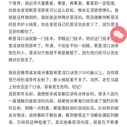
个境界，就必须大量重复，重复，再重复。重复到一定程度，
你就会发现断意淫原来可以这么轻松，根本无须思想挣扎。我
就是这样做到的，我就是这样降伏意淫的。而且随着你断意淫
的技术炉火纯青，你会发现自己的意淫也会变少了，因为意淫
见到你都怕了。
断意淫口诀就像一门技术。学精这门技术，用好这门技术，断
意淫就轻而易举了。所谓，千招会不如一招精，断意淫口诀用
到位的人，意淫对于他就不再是难题了，因为他已经可以完全
降伏住意淫了。
我目前推荐戒友每天重复断意淫口诀至少500遍以上。当你感
觉已经形成条件反射了，那火候就差不多了。当然，走在马路
上别去念这个口诀，容易发生危险。切记！
说到条件反射，我想很多戒友都应该有点体会的，很多人因为
一直接触的是邪淫的内容，结果他对黄毒已经形成了强烈的条
件反射，稍微一点刺激，都能激起他的自动反应。比如有的戒
友对我说，说他看帖子都会漏，看到撸管这个词都会漏前列腺
液，已经到这种程度了。其实他看邪淫内容，就是在不断重