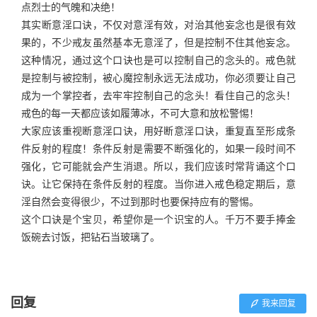
点烈士的气魄和决绝！
其实断意淫口诀，不仅对意淫有效，对治其他妄念也是很有效
果的，不少戒友虽然基本无意淫了，但是控制不住其他妄念。
这种情况，通过这个口诀也是可以控制自己的念头的。戒色就
是控制与被控制，被心魔控制永远无法成功，你必须要让自己
成为一个掌控者，去牢牢控制自己的念头！看住自己的念头！
戒色的每一天都应该如履薄冰，不可大意和放松警惕！
大家应该重视断意淫口诀，用好断意淫口诀，重复直至形成条
件反射的程度！条件反射是需要不断强化的，如果一段时间不
强化，它可能就会产生消退。所以，我们应该时常背诵这个口
诀。让它保持在条件反射的程度。当你进入戒色稳定期后，意
淫自然会变得很少，不过到那时也要保持应有的警惕。
这个口诀是个宝贝，希望你是一个识宝的人。千万不要手捧金
饭碗去讨饭，把钻石当玻璃了。
回复
我来回复