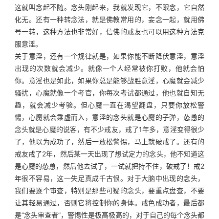
这就叫念起不随。念头刚起来，我就发现它，不跟念，它自然
化无。还有一种转念法，就是佛教常用的，妄念一起，就用佛
号一转，这种方法也非常好，信佛的戒友也可以用这种方法克
服意淫。
关于意淫，还有一个规律就是，如果你能不断降伏意淫，意淫
出现的次数就会减少。就像一个人经常被你打败，他就会怕
你。意淫也是如此，如果你总是能够战胜意淫，心魔就会减少
骚扰，心魔就像一个考官，你每次考试都通过，他也就自知无
趣，就会减少考验。但心魔一直在渴望翻盘，只要你放松警
惕，心魔就会乘虚而入，意淫的念头就是心魔的子弹，怂恿的
念头就是心魔的说客，有不少戒友，戒了1年多，意淫变得很少
了，他以为成功了，然后一放松警惕，马上就破戒了。还有的
戒友戒了2年，然后某一天出现了想试定力的念头，他不知道这
是心魔的怂恿，然后他去试了，一试就把持不住，破戒了！戒2
年很不容易，这一失足真成千古恨。对于大脑中出现的念头，
我们要逐个审查，特别是那些可疑的念头，要重点盘查，不要
让其轻易通过，否则它将控制你的身体。戒色成功者，最后都
是“念头审查者”，警惕性是极高极高的，对于自己的每个念头都