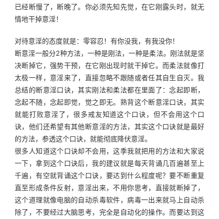
已经断慢了，断晚了。你必须先知先觉，在它刚露头时，就无
情地干掉意淫！
对待意淫的态度就是：零容忍！有你没我，有我没你！
断意淫一般分2种方法，一种是刚法，一种是柔法。刚法就是坚
决断掉它，强势干预，在它刚出现时就干掉它。而柔法就像打
太极一样，意淫来了，直接忽略不跟随或者任其自生自灭。我
总结的断意淫口诀，其实刚法和柔法都在里面了：念起即断，
念起不随，念起即觉，觉之即无。熟背这个断意淫口诀，其实
就能打败意淫了，很多戒友知道这个口诀，但不会用这个口
诀，他们还希望有其他断意淫的方法，其实这个口诀就是最好
的方法，参透这个口诀，就能彻底降伏意淫。
很多人知道这个口诀却不会用，这季我就把用的方法和大家说
一下，拿到这个口诀后，我的建议就是每天背诵几百遍甚至上
千遍，有空就背诵这个口诀，要达到什么程度呢？要不断重复
直至形成条件反射，意淫出来，不用你思考，直接就断掉了，
这个道理就像电脑的自动杀毒软件，病毒一出来就马上自动杀
除了，不要经过大脑思考，完全是自动化的操作。而要达到这