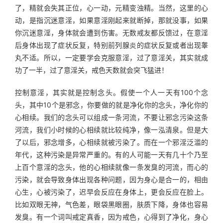
了，精就会失其正位，心一动，元精变浊精。当然，这里的心
动，是指沉迷意淫，如果意淫刚起来就断掉，那就没事，如果
你沉迷意淫，身体就会遭到伤害。无数戒友都反馈过，在意淫
后身体出现了症状反复，特别前列腺炎的症状反复或者出现睾
丸不适。所以，一定要学会克服意淫，过了意淫关，其实就成
功了一半，过了意淫关，戒色天数就会突飞猛进！
控制意淫，其实就是控制念头。假使一个人一天有100个念
头，其中10个是邪念，你要做的就是净化你的念头，净化你的
心相续。我们的念头可以组成一条河流，不要让邪念污染这条
河流，我们小时候的心相续就比较纯净，像一泓清泉。但是大
了以后，邪念增多，心相续就被污染了。而在一个邪淫泛滥的
年代，这种污染是异常严重的。有的人可能一天有几十个乃至
上百个意淫的念头，他的心相续就像一条发臭的河流，而心的
污染，就会导致身体出现各种问题，因为身心是合一的，相由
心生，心被污染了，迟早会反应在身体上，更会反应在脸上。
比如双眼无神，气色差，眼袋黑眼圈，肤质下降，身体也容易
发臭。有一个词叫戒定真香，因为戒色，心得到了净化，身心