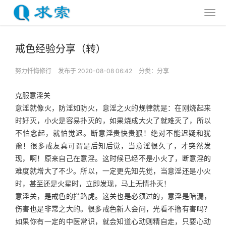
戒色经验分享（转）
努力忏悔修行
发布于 2020-08-08 06:42
分类：
分享
克服意淫关
意淫就像火，防淫如防火，意淫之火的规律就是：在刚烧起来
时好灭，小火是容易扑灭的，如果烧成大火了就难灭了，所以
不怕念起，就怕觉迟。断意淫贵快贵狠！绝对不能迟疑和犹
豫！很多戒友真可谓是后知后觉，当意淫很久了，才突然发
现，啊！原来自己在意淫。这时候已经不是小火了，断意淫的
难度就增大了不少。所以，一定更先知先觉，当意淫还是小火
时，甚至还是火星时，立即发现，马上无情扑灭！
意淫关，是戒色的拦路虎。这关也是必须过的，意淫是暗漏，
伤害也是非常之大的。很多戒色新人会问，光看不撸有害吗？
如果你有一定的中医常识，就会知道心动则精自走，只要心动