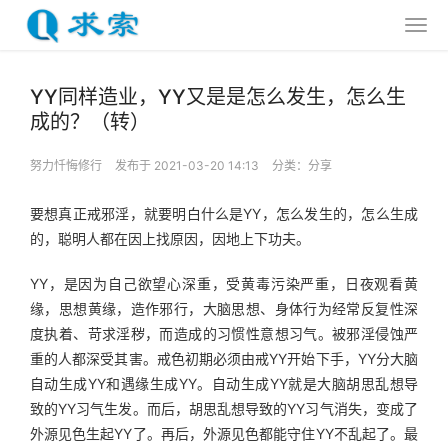
YY同样造业，YY又是是怎么发生，怎么生
成的？（转）
努力忏悔修行
发布于 2021-03-20 14:13
分类：
分享
要想真正戒邪淫，就要明白什么是YY，怎么发生的，怎么生成
的，聪明人都在因上找原因，因地上下功夫。
YY，是因为自己欲望心深重，受黄毒污染严重，日夜观看黄
缘，思想黄缘，造作邪行，大脑思想、身体行为经常反复性深
度执着、苛求淫秽，而造成的习惯性意想习气。被邪淫侵蚀严
重的人都深受其害。戒色初期必须由戒YY开始下手，YY分大脑
自动生成YY和遇缘生成YY。自动生成YY就是大脑胡思乱想导
致的YY习气生发。而后，胡思乱想导致的YY习气消失，变成了
外源见色生起YY了。再后，外源见色都能守住YY不乱起了。最