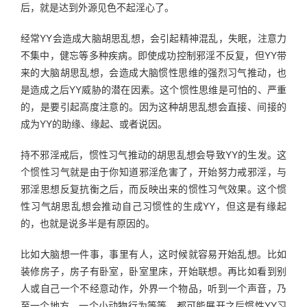
后，就是达到外源见色不起淫心了。
经常YY会造成大脑胡思乱想，会引起精神混乱，失眠，注意力
不集中，健忘等多种疾病。即使成功控制邪淫不反复，但YY带
来的大脑胡思乱想，会造成大脑惯性思维的强烈习气推动，也
是造成之后YY威胁的潜在因素。这个惯性思维是可怕的、严重
的，是要引起高度注意的。因为这种胡思乱想会直接、间接的
成为YY的助缘、缘起、或者说因。
持不邪淫戒后，惯性习气推动的胡思乱想会导致YY的生发。这
个惯性习气就是由于你知道邪淫危害了，开始努力戒邪淫，与
邪淫思想反复抗衡之后，而反映出来的惯性习气效果。这个惯
性习气胡思乱想会推动自己习惯性的生成YY，但这是有缘起
的，也就是说多半是有原因的。
比如大脑想一件事，事里有人，这时候就容易开始乱想。比如
装修房子，房子有卧室，卧室里床，开始联想。再比如看到别
人或自己一个不经意动作，外界一个物品，听到一个声音，乃
至一个地方，一个小动物行为等等，都可能展开之后惯性YY习