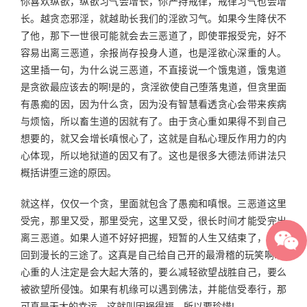
你喜欢纵欲，纵欲习气会增长，你严持戒律，戒律习气也会增
长。越贪恋邪淫，就越助长我们的淫欲习气。如果今生降伏不
了他，那下一世很可能就会去三恶道了，即使罪报受完，好不
容易出离三恶道，余报尚存投身人道，也是淫欲心深重的人。
这里插一句，为什么说三恶道，不直接说一个饿鬼道，饿鬼道
是贪欲最应该去的啊!是的，贪淫欲使自己堕落鬼道，但贪里面
有愚痴的因，因为什么贪，因为没有智慧看透贪心会带来疾病
与烦恼，所以畜生道的因就有了。由于贪心重如果得不到自己
想要的，就又会增长嗔恨心了，这就是自私心理反作用力的内
心体现，所以地狱道的因又有了。这也是很多大德法师讲法只
概括讲堕三途的原因。
就这样，仅仅一个贪，里面就包含了愚痴和嗔恨。三恶道这里
受完，那里又受，那里受完，这里又受，很长时间才能受完出
离三恶道。如果人道不好好把握，短暂的人生又结束了，就又
回到漫长的三途了。这真是自己给自己开的最滑稽的玩笑啊!淫
心重的人注定是会大起大落的，要么减轻欲望战胜自己，要么
被欲望所侵蚀。如果有机缘可以遇到佛法，并能信受奉行，那
可真是天大的幸运，这就叫因祸得福，所以要珍惜!