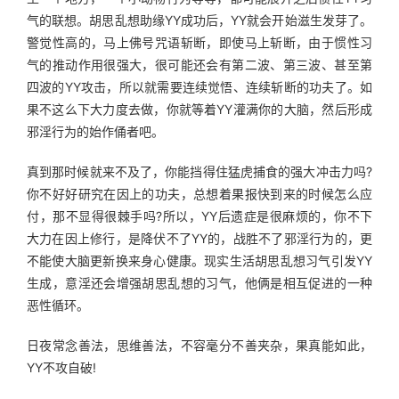
气的联想。胡思乱想助缘YY成功后，YY就会开始滋生发芽了。
警觉性高的，马上佛号咒语斩断，即使马上斩断，由于惯性习
气的推动作用很强大，很可能还会有第二波、第三波、甚至第
四波的YY攻击，所以就需要连续觉悟、连续斩断的功夫了。如
果不这么下大力度去做，你就等着YY灌满你的大脑，然后形成
邪淫行为的始作俑者吧。
真到那时候就来不及了，你能挡得住猛虎捕食的强大冲击力吗?
你不好好研究在因上的功夫，总想着果报快到来的时候怎么应
付，那不显得很棘手吗?所以，YY后遗症是很麻烦的，你不下
大力在因上修行，是降伏不了YY的，战胜不了邪淫行为的，更
不能使大脑更新换来身心健康。现实生活胡思乱想习气引发YY
生成，意淫还会增强胡思乱想的习气，他俩是相互促进的一种
恶性循环。
日夜常念善法，思维善法，不容毫分不善夹杂，果真能如此，
YY不攻自破!