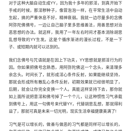
对于这种大脑自动生成YY，因为我十多年的邪淫，到真开始下
手戒的时候，那淫秽种子，像冒泡泡一样，在平常生活中自动
生起，搞的严重休息不好，精神衰弱。我就一边尽量多的念佛
阿弥陀佛佛号，一边让自己脑子里多思维善法，用善思想对治
恶思想的办法。就这样，我用了一年左右时间才基本消除胡思
乱想导致的YY生发。这是个循序渐进的漫长过程，不是一下
子、或短期内就可以达到的。
我们念佛号与咒语就是在因上下功夫，YY思想就是邪淫行为的
因。你如果把佛号念熟悉，用阿弥陀佛这一个念头，来清理多
余念头。时间长了，就形成淫心条件反射，如果能继续坚持，
那就会形成所有散乱心条件反射，初期效果就已经很明显了，
后期，就会让你完全变换一个人。真能这样坚持下去，那你就
如上面所说把意淫和佛号掉了一个个儿，让这种惯性习气承载
到佛号上，用这一句佛号来代替YY，代替胡思乱想，那就得利
益了，那就可真是未来一切光明，现实生活幸福健康美满了!
习气是可以增长的，做善与做恶的习气都是同样可以增长的，