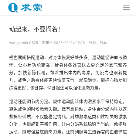
动起来，不要闷着！
wangzebin_0825
发布于 2025-01-24 12:16
分类：
分享
戒色期间搭配运动，对身体恢复好处多多。运动能促进血液循
环，让心肺功能变强，给身体各器官送去更充足的氧气和养
分，加快新陈代谢，帮着排出体内的毒素，免疫力也跟着提
升，戒色之后身体能更快恢复元气。就像跑步，能把心肺功能
练得更好；俯卧撑、仰卧起坐可以强化肌肉力量。
运动还能调节内分泌。规律运动能让体内激素水平保持稳定，
避免戒色的时候激素失衡。做有氧运动，身体会分泌内啡肽这
些神经递质，不仅能稳定情绪，对雄激素这类和性相关的激素
分泌，也能起到平衡作用，让内分泌系统稳稳当当的。像提肛
运动，能增强盆底肌肉力量，让前列腺等生殖器官的血液供应