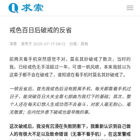
戒色百日后破戒的反省
净意
发布于 2025-07-17 09:12
分类：
其他
前两天看手机突然感觉不对，莫名其妙破戒了数次，当时的
我，已经戒色无手淫超过一年，可谓一帆风顺，本来我就以为
这辈子都不会在破戒了，谁知道在看手机时莫名其妙破戒了。
一顿反省后，首先我戒色后没有脱离手机，每天都靠着手机过
日子，能突破百日大关全靠七部曲为我打下的基础；其次，整
个人还在每天幻想人生成功而不去奋斗，对家人毫无耐心、毫
无敬意；在内忧外患下破戒也是早晚的事。
这次破戒后，我没有沉浸在失败阴影下，我重新认识到自己做
人的有很大不足以及致命错误（无事不看手机），在这里警戒