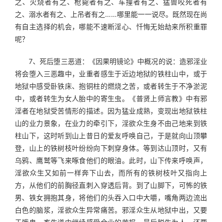
之、火烧者有之、枪毙者有之、车撞者有之、猛兽咬死者有
之、溺水者有之、上吊者有之……哪里能一一说尽。既然现在尚
有自主选择的机会，哪能不速断淫心、忏悔无始劫来所积重罪
呢？
　　7、死后堕三恶道：《因果明镜论》中概况的说：造邪淫业
将会堕入三恶趣中，业重者感生于近边地狱的铁柱山中，或于
地狱中感受卧铁床、抱铜柱的燃烧之苦，或者转生于不净淤泥
中，或者转生为女人胎中的寄生虫。《普贤上师言教》中有邪
淫者在地狱受苦情形的描述。因为猛业成熟，变现出地狱铁柱
山的业力景象，在业力的牵引下，淫欲众生身不由己地来到铁
柱山下，这时听到山上昔日的爱友呼唤自己，于是就向山顶攀
登，山上的铁树枝叶纷纷向下刺穿身体。等到达山顶时，又有
乌鸦、鹰鹫等飞来啄食他们的眼油。此时，山下传来呼唤声，
淫欲众生又如前一样奔下山去，而所有的铁树枝叶又指向上
方，从他们的前胸径直刺入穿透后背。到了山脚下，可怖的铁
男、铁女拥抱其身，将他们的头吞入口中大嚼，嘴角两边流出
白色的脑浆，淫欲众生异常痛苦。邪淫众生从地狱中出，又要