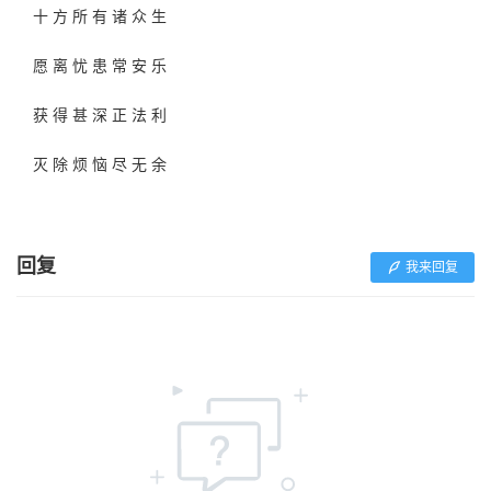
十 方 所 有 诸 众 生
愿 离 忧 患 常 安 乐
获 得 甚 深 正 法 利
灭 除 烦 恼 尽 无 余
回复
我来回复