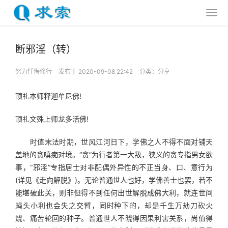
断邪淫（转）
努力忏悔修行
发布于 2020-09-08 22:42
分类：
分享
顶礼本师释迦牟尼佛!
顶礼文殊上师龙多活佛!
　　时值末法时期，世风江河日下，学佛之人不得不面对铺天
盖地的贪嗔痴对境。“贪”为行者第一大敌，狭义的贪专指男女欲
事，“邪淫”专指居士对非配偶外异性的不正当身、口、意行为
(详见《走向解脱》)。无论普通世人也好，学佛善士也罢，若不
能堪破此关，则非但得不到任何出世解脱成佛大利，就连世间
蝇头小利也会失之交臂，同时种下的，却是千生万劫刀砍火
烧、痛苦轮回的种子。普通世人不晓得因果利害关系，尚值得