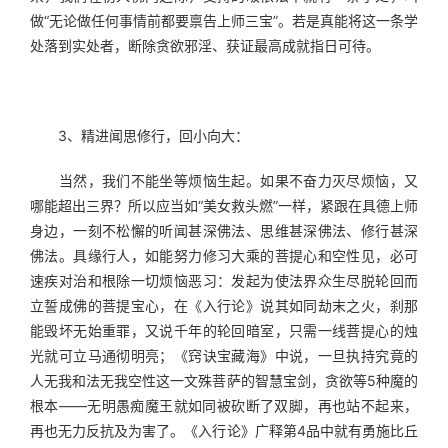
做“无论做任何事情前都要禀告上师三宝”。若是真能将这一条学
处落到实处者，断除贪欲邪淫、获证最高成就指日可待。
　　3、精进闻思修行，回小向大：
　　当然，我们不能坐等烦恼生起。如果不奋力灭尽烦恼，又
哪能超出三界？所以应当如“美女救头燃”一样，紧跟在具德上师
身边，一刻不松懈的听闻甚深佛法、思维甚深佛法、修行甚深
佛法。具缘行人，如能努力修习大乘的菩提心和空性见，必可
速疾对治和根除一切烦恼恶习：发起为使法界众生尽脱轮回而
立誓成佛的菩提宝心，在《入行论》说其如同劫末之火，刹那
能毁坏无始重罪，又说千年的轮回暗室，只需一线菩提心的烛
光就可立马通彻明亮；《窍诀宝藏海》中说，一旦执持究竟的
人无我和法无我空性这一文殊菩萨的智慧宝剑，贪欲等5种魔的
根本——无明愚痴魔王就如同被砍断了双脚，再也站不起来，
再也无力反抗及为害了。《入行论》广释第4品中就有勇施比丘