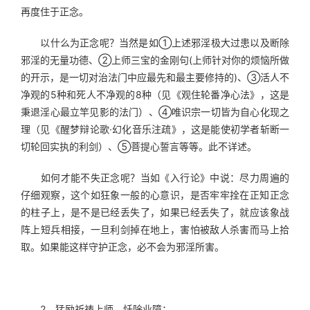
再度住于正念。
　　以什么为正念呢？当然是如①上述邪淫极大过患以及断除
邪淫的无量功德、②上师三宝的金刚句(上师针对你的烦恼所做
的开示，是一切对治法门中应最先和最主要修持的)、③活人不
净观的5种和死人不净观的8种（见《观住轮番净心法》，这是
秉退淫心最立竿见影的法门）、④唯识宗一切皆为自心化现之
理（见《醒梦辩论歌·幻化音乐注疏》，这是能使初学者斩断一
切轮回实执的利剑）、⑤菩提心誓言等等。此不详述。
　　如何才能不失正念呢？当如《入行论》中说：尽力周遍的
仔细观察，这个如狂象一般的心意识，是否牢牢拴在正知正念
的柱子上，是不是已经丢失了，如果已经丢失了，就应该象战
阵上短兵相接，一旦利剑掉在地上，害怕被敌人杀害而马上拾
取。如果能这样守护正念，必不会为邪淫所害。
　　2、猛励祈祷上师，忏除业障：