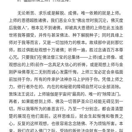
　　无论断苦、求乐或是解脱、成佛，唯一依赖的就是上师。
上师的恩德超胜诸佛，我们恶业众生“佛出世时我沉沦，佛灭度
后我做人”，根本见不到诸佛，却被具大恩德的上师在此五浊恶
世将我等摄受，并传与甚深佛法、种下解脱种子；同时具缘上
师对于我等而言，又是一切加持力的根本。故续部中说刹那忆
师，胜过俱胝劫观想十万诸佛；祈师一遍，胜过念诵百万本尊
心咒。只要我们在佛法僧三宝的总集体——上师(或上师像、或
观想出的上师)前作一念具足大信心的祈祷，或是观想上师与金
刚萨垛佛尊无二无别而诚心发露忏悔，上师三宝必定会亲临面
前加持于你，所有的传承护法神亦马上护持于你。凭借上师之
力，修行者外在的、内在的和秘密的障碍自然可以全部消除。
敦珠法王说过，上师瑜伽是宇宙间“最高的、唯一的”除障法门。
再者，如果能想到上师、佛及一切菩萨圣众已经能无碍见到一
切，所以我等所为的善恶言行，乃至一个分别念，都会清清楚
楚的展现在他们面前。这样思维后，就会生起惭愧和敬畏之
心，反复的这样观想，也很容易念念随佛、不为烦恼所害。本
来，我们在初入佛门之际，受持的皈依法中就有一条学处，叫