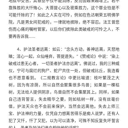
地狱中受苦，其罪业不仅不能消除，反而会越来越增上。若不
靠殊胜的大忏悔心、大菩提心以及密乘胜力，这个罪业怕是不
可能忏除的了！如此之人实在可怜，例如在色达喇荣五明佛学
院，凡是男女间犯戒的，一律就地摈除，绝不容忍。法王曾悲
伤而心痛的嘱咐管家，以后你们摈除此类破戒的可怜之人，不
要再告诉我……
　　4、护法圣者远离：如云：“念头方动，善神远离，天怒地
瞋；淫心一起，众仙唾弃，菩提道失。”《赞戒论》中说：“染上
破戒过患无心者， 一切圣者护法亦远离”。佛说过，我的三种威
仪，宁可与腐烂的狗尸、蛇尸共住一处，但破戒比丘，我连看
也不愿意看到。《二规教言论》中更比喻道：枝叶繁茂之大
树，因为有凉荫，所以自然会聚集很多鸟兽；如果是一棵枯
树，无法给人提供阴凉，鸟兽自然不会集聚其上。同样，如果
自己违背誓言，失去精华之要，则如枯树一样，没有丝毫价
值，护法天众也不会前来保护，当然会远离他。失去上师三
宝、护法神的力量，仅凭自力想离苦得乐是痴人说梦。还有人
犯了又忏，忏了又犯，以为可以清净，可殊不知反复失坏誓言
的人，圣者及护法们谁会相信他的话呢？