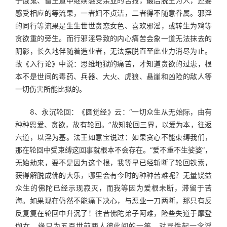
于饿鬼、畜生道中继续感受余业的苦报，最后脱生为人，还要
感受相应的等流果，一者妇不贞洁，二者得不随意眷属。邪淫
的同行等流果是生生世世贪恋女色、喜欢邪淫，或转生为鸡等
贪欲重的旁生。而行邪淫导致的内心痛苦会象一道无法抹去的
阴影，长久地伴随着造业者，无法摆脱直至此业力消尽为止。
故《入行论》中说：思维地狱的痛苦，才知道贪欲的过患，根
本不是世间的毒药、兵器、大火、虎狼、悬崖和凶险的敌人等
一切伤害所能比拟的。
　　8、永沉轮回：《圆觉经》云：“一切众生从无始际，由有
种种恩爱、贪欲，故有轮回。”故知轮回三界，以爱为本，往返
六道，以淫为基。法王如意宝说过：如果贪心不能束缚我们，
那在轮回中受束缚这回事就根本不会存在。“爱不重不生娑婆”，
无始劫来，要不是因为这个根，我等早已经斩断了轮回铁索，
获得解脱成佛的大乐，哪里会有今时的种种苦难呢？无量饶益
众生的佛陀已经示现寂灭，而我等因为爱根未断，滞留于苦
海。如果现在仍然不能痛下决心，与恶业一刀两断，那只有反
反复复在轮回中升沉了！往昔佛陀弟子阿难，险些失道于摩登
伽女，缘只为五百世前两人彼此间的一笑。对异性起一念淫