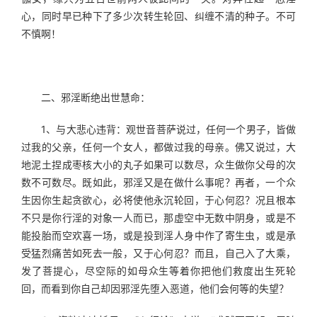
心，同时早已种下了多少次转生轮回、纠缠不清的种子。不可
不慎啊！
　　二、邪淫断绝出世慧命：
　　1、与大悲心违背：观世音菩萨说过，任何一个男子，皆做
过我的父亲，任何一个女人，都做过我的母亲。佛又说过，大
地泥土捏成枣核大小的丸子如果可以数尽，众生做你父母的次
数不可数尽。既如此，邪淫又是在做什么事呢？再者，一个众
生因你生起贪欲心，必将使他永沉轮回，于心何忍？况且根本
不只是你行淫的对象一人而已，那虚空中无数中阴身，或是不
能投胎而空欢喜一场，或是投到淫人身中作了寄生虫，或是承
受猛烈痛苦如死去一般，又于心何忍？而且，自己入了大乘，
发了菩提心，尽空际的如母众生等着你把他们救度出生死轮
回，而看到你自己却因邪淫先堕入恶道，他们会何等的失望？