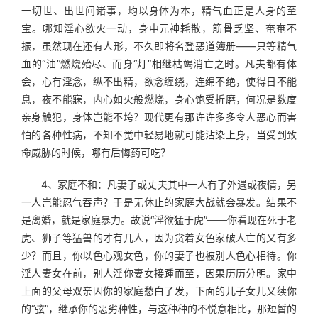
一切世、出世间诸事，均以身体为本，精气血正是人身的至
宝。哪知淫心欲火一动，身中元神耗散，筋骨乏坚、奄奄不
振，虽然现在还有人形，不久即将名登恶道簿册——只等精气
血的“油”燃烧殆尽、而身“灯”相继枯竭消亡之时。凡夫都有体
会，心有淫念，纵不出精，欲念缠绕，连绵不绝，使得日不能
息，夜不能寐，内心如火般燃烧，身心饱受折磨，何况是数度
亲身触犯，身体岂能不垮？现代更有那许许多多令人恶心而害
怕的各种性病，不知不觉中轻易地就可能沾染上身，当受到致
命威胁的时候，哪有后悔药可吃？
　　4、家庭不和：凡妻子或丈夫其中一人有了外遇或夜情，另
一人岂能忍气吞声？于是无休止的家庭大战就会暴发。结果不
是离婚，就是家庭暴力。故说“淫欲猛于虎”——你看现在死于老
虎、狮子等猛兽的才有几人，因为贪着女色家破人亡的又有多
少？而且，你以色心观女色，你的妻子也被别人色心相待。你
淫人妻女在前，别人淫你妻女接踵而至，因果历历分明。家中
上面的父母双亲因你的家庭愁白了发，下面的儿子女儿又续你
的“弦”，继承你的恶劣种性，与这种种的不悦意相比，那短暂的