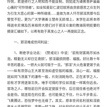
怜悯，若是修行之人明知而不能自制，则犹成为诸佛菩萨最最
心痛的“可怜悯者”。如全知麦彭仁波切就将由贪欲感苦之众生列
为引生大悲心的第一种所缘境……是故为本人忏尽邪淫夙罪今后
警觉不犯，更为广大学佛善士慧命无损增上，末学在此将本师
释迦牟尼佛及历来祖师大德们对于邪淫众害的教诲简明扼要的
摘录汇编如下，以希有助于真发心之人一再提起正念。
　　一、邪淫难成世间利益：
　　1、断绝学业功名：《赞戒论》中说：“前有财富耗尽如水
泡，精勤无义却日见衰损”。邪淫最损阴德、福报。好比数十年
辛苦的基业，一把大火就可毁于一旦。“邪淫”大火危害更甚于此
——纵有须弥山王大甚至浩如虚空般的福报，淫心一起，福报
就如同飞泄直下的瀑布一般，片刻消耗殆尽。正在求学之人，
前有才学将逐渐忘失，唾手可得的学位如流星一样离你远去。
官场之人，哪怕前日开会拟定提拔于你，后日就任者也绝对不
会是你。就连现在的位置，也可能保之不住，什么平步青云、
飞黄腾达，恐怕梦中也无缘了。其实，原本世间名利就和淫欲
是水火不相容的，贪图一时之快，付出的代价何止于此？不值