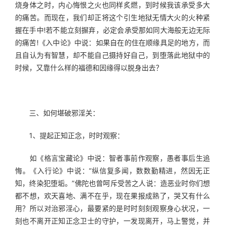
烧身体之时，内心悔恨之火也同样炙燃，到时候我该承受多大
的痛苦。而现在，我们却正将这个引生地狱无情大火的火种紧
握在手中!若不能立刻摒弃，必定会承受那如同大海般无边无际
的痛苦!《入中论》中说：如果自在的住在顺缘具足的地方，而
且自认为有智慧，却不能自己摄持好自己，到堕落此地狱中的
时候，又靠什么样的福德和因缘得以脱身出去？
　　三、如何堪破邪淫关：
　　1、提起正知正念，时时观察：
　　如《格言宝藏论》中说：智者事前作观察，愚者事后生追
悔。《入行论》中说：“纵信复多闻，数数勤精进，然因无正
知，终染犯堕垢。”佛陀也曾呵斥受苦之人说：造恶业时你们想
都不想，欢天喜地、满不在乎，现在果报成熟了，哭又有什么
用？所以对治邪淫心，最要紧的是时时刻刻观察身心状况，一
刻也不离开正知正念卫士的守护，一发现离开，马上警觉，并