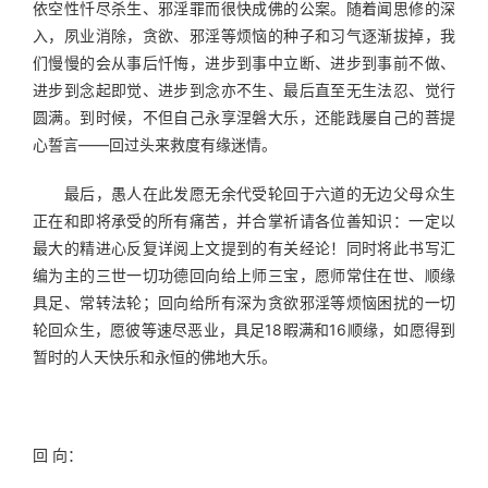
依空性忏尽杀生、邪淫罪而很快成佛的公案。随着闻思修的深
入，夙业消除，贪欲、邪淫等烦恼的种子和习气逐渐拔掉，我
们慢慢的会从事后忏悔，进步到事中立断、进步到事前不做、
进步到念起即觉、进步到念亦不生、最后直至无生法忍、觉行
圆满。到时候，不但自己永享涅磐大乐，还能践屡自己的菩提
心誓言——回过头来救度有缘迷情。
　　最后，愚人在此发愿无余代受轮回于六道的无边父母众生
正在和即将承受的所有痛苦，并合掌祈请各位善知识：一定以
最大的精进心反复详阅上文提到的有关经论！同时将此书写汇
编为主的三世一切功德回向给上师三宝，愿师常住在世、顺缘
具足、常转法轮；回向给所有深为贪欲邪淫等烦恼困扰的一切
轮回众生，愿彼等速尽恶业，具足18暇满和16顺缘，如愿得到
暂时的人天快乐和永恒的佛地大乐。
回 向：