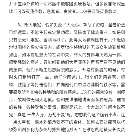
九十五种外道和一切邪魔不能够毁灭我教法，但多数罪孽深重
比丘可毁灭我圣教，愚蠢者、贪欲者……彼等可毁灭我教法。
　　8、堕大地狱：假如失毁了大悲心、耗尽了资粮，圣者护法
已经远离，不能生起戒定慧功德，又损害了佛族事业，如是则
只有堕无间地狱、金刚地狱了。此等大地狱周围有十六个近边
地狱围绕的燃火铁屋内，阎罗狱卒将地狱的无量众生放到堆积
如山、如木炭般燃火的铁块中央，罪人的身体与火燃为一体，
感受强烈的痛苦，只能听到他们大声嚎叫的声音而看不见他们
的身体，他们不断生起想解脱的念头，却没有解脱的时候。有
时火门稍稍打开一点，他们企图逃出，狱卒们则用铁弩、棍
棒、铁锤子等打击他们，并向他们口中灌注沸腾的铁水等，需
要感受所有其余各种地狱的所有痛苦……这样的痛苦没有一刻停
止，故叫做无间大地狱。假如要详细地讲里面各种刑具、刑罚
的名称，各种受苦的事情，那就是花上一个大劫的时间也说不
完！真是“一失人身，万劫不复”啊。想想我们这个脆弱不堪、连
一点火星和一根木刺都承受不了的身体，如何去面对那可以将
须弥山刹那化为灰烬的熊熊地狱烈火？在难忍的地狱火长久焚