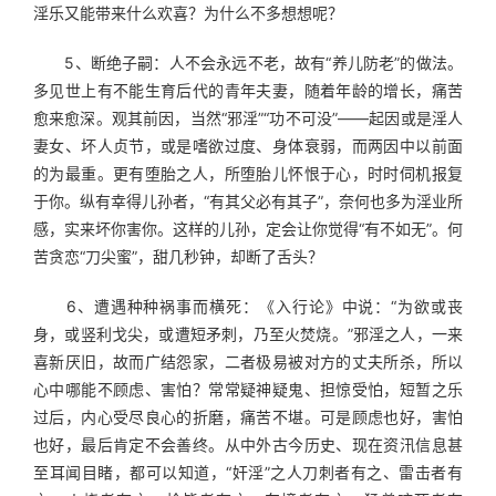
淫乐又能带来什么欢喜？为什么不多想想呢？
　　5、断绝子嗣：人不会永远不老，故有“养儿防老”的做法。
多见世上有不能生育后代的青年夫妻，随着年龄的增长，痛苦
愈来愈深。观其前因，当然“邪淫”“功不可没”——起因或是淫人
妻女、坏人贞节，或是嗜欲过度、身体衰弱，而两因中以前面
的为最重。更有堕胎之人，所堕胎儿怀恨于心，时时伺机报复
于你。纵有幸得儿孙者，“有其父必有其子”，奈何也多为淫业所
感，实来坏你害你。这样的儿孙，定会让你觉得“有不如无”。何
苦贪恋“刀尖蜜”，甜几秒钟，却断了舌头？
　　6、遭遇种种祸事而横死：《入行论》中说：“为欲或丧
身，或竖利戈尖，或遭短矛刺，乃至火焚烧。”邪淫之人，一来
喜新厌旧，故而广结怨家，二者极易被对方的丈夫所杀，所以
心中哪能不顾虑、害怕？常常疑神疑鬼、担惊受怕，短暂之乐
过后，内心受尽良心的折磨，痛苦不堪。可是顾虑也好，害怕
也好，最后肯定不会善终。从中外古今历史、现在资汛信息甚
至耳闻目睹，都可以知道，“奸淫”之人刀刺者有之、雷击者有