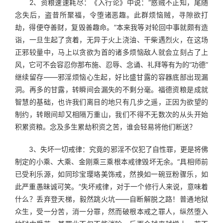
　　2、资粮速速耗尽：《入行论》中说：“惑贼不正知，尾随
念失后，盗昔所聚福，令堕诸恶趣。此群烦恼贼，寻隙欲打
劫，得便夺善财，复毁善趣命。”本来我等对轮回中事就颇有造
诣，一旦生起了贪着，无异于火上浇油、干柴遇烈火，在这场
正邪较量中，马上以贪欲为首的诸多烦恼敌人就会立刻占了上
风，它可不会容忍你那布施、忍辱、念诵、礼拜等有为的“功德”
继续留存——邪淫烦恼心生起，好比盛甘露的容器底部出现漏
洞。再多的甘露，转瞬间会漏失的不剩分毫。福德资粮是成就
智慧的基础，也许我们离目的地只有几步之遥，正因为欲望的
制约，转眼间却又相隔万重山，我们不得不无数次的从头开始
积累资粮。念及多生累劫积资之苦，谁会轻易将他们断送？
　　3、失坏一切戒律：究竟的邪淫不仅犯了自性罪，更是将佛
制定的小乘、大乘、金刚乘三乘根本戒律毁坏无余。“具相师前
已受利乐源，如同珍宝璎珞美饰戒，然换如一碗豆粉骤乐，如
此严重愚昧诚可笑。”失坏戒律，对于一个修行人来说，意味着
什么？丢弃登天梯，毅然跳火坑——自断解脱之路！普通地狱
众生，受一分苦，消一分罪，然而破根本戒之罪人，纵然堕入