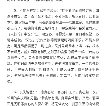
　　5、不能入禅定：如楞严经云：“若不断淫而修禅定者，如
蒸沙成饭，虽千百年名为热沙，不名为饭，所以者何，此非饭
本”。戒定慧三学中，前者是后者的因——以戒生定。既然戒律
都没有了，福德资粮也已经耗尽了，禅定绝然不会凭空而来。
《入行论》中说：“生一明定心，亦得梵天果，身口善纵勤，心
弱难成就。”又说，没有贪欲得到满足时闷闷不乐，不能入禅
定，可是纵然满足了一时之贪，又好象喝盐水止渴一样，根本
不会知足，就如同没有得到之时那种贪爱的痛苦一般。”若内心
贪着于女色，只会昼夜营营扰扰不休，心根本不会有片刻宁
静。连短时间的无念都做不到，更何况甚深禅定。一位活佛说
过，上界天人制服了粗相贪心，且能入禅定，尚不能往生极
乐，何况我等欲界凡夫？无有戒、定二学，入佛门必然空过
矣。
　　6、丧失智慧：“一念贪心起，百万障门开”。贪心起一次，
轮回的实执增加无量。“若贪诸有情，则障实性慧”，贪欲、邪淫
正是无明愚痴心的左膀右臂：将无常变化、刹那生灭的肉体视