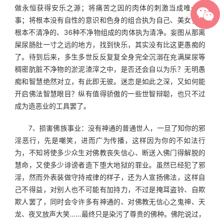
做永恒获得安乐之源；将痛苦之因的肉体的刺激当成唯一乐
事；将根本没有自性的意识和色身的组合执为自己、美女；将
根本不清净的、36种不净物组成的肉体执为清净。妄图从那离
屎尿肠肚一寸之远的地方，找到快乐，其实没有比这更愚痴的
了。待到后来，多生多世反反复复全身完全沉溺在充满屎尿等
稠密肮脏不净物的淤泥渣滓之中，是否还会自以为乐？无明愚
痴和智慧绝然对立，有此即无彼。迷恋是如此之深，又如何能
开启佛法智慧眼目？纵有值得骄傲的一些世智辩聪，也只不过
成为造恶业的工具罢了。
　　7、损害佛族事业：没有神通的普通世人，一旦了知你的邪
淫恶行，先是嘲笑，进而广为传播，这样因为你的不如法行
为，不知将使多少众生对佛教丧失信心、断送入佛门得解脱的
慧命，又使多少诽谤者造下堕大地狱的罪业。虽然已经犯了邪
淫，然而外表装做守持戒律的样子，还为人宣扬佛法，这样自
己不得益，对别人也不可能有加持力，不过是掩耳盗铃、自欺
欺人罢了，同时会令许多有神通的、对佛教无信心之鬼神、天
龙、夜叉放声大笑……最终只是染污了尊贵的佛种。佛陀说过，