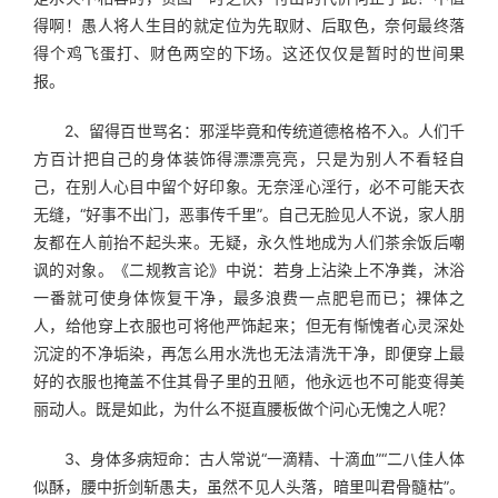
得啊！愚人将人生目的就定位为先取财、后取色，奈何最终落
得个鸡飞蛋打、财色两空的下场。这还仅仅是暂时的世间果
报。
　　2、留得百世骂名：邪淫毕竟和传统道德格格不入。人们千
方百计把自己的身体装饰得漂漂亮亮，只是为别人不看轻自
己，在别人心目中留个好印象。无奈淫心淫行，必不可能天衣
无缝，“好事不出门，恶事传千里”。自己无脸见人不说，家人朋
友都在人前抬不起头来。无疑，永久性地成为人们茶余饭后嘲
讽的对象。《二规教言论》中说：若身上沾染上不净粪，沐浴
一番就可使身体恢复干净，最多浪费一点肥皂而已；裸体之
人，给他穿上衣服也可将他严饰起来；但无有惭愧者心灵深处
沉淀的不净垢染，再怎么用水洗也无法清洗干净，即便穿上最
好的衣服也掩盖不住其骨子里的丑陋，他永远也不可能变得美
丽动人。既是如此，为什么不挺直腰板做个问心无愧之人呢？
　　3、身体多病短命：古人常说“一滴精、十滴血”“二八佳人体
似酥，腰中折剑斩愚夫，虽然不见人头落，暗里叫君骨髓枯”。