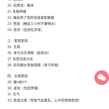
20. 回笼觉、赖床
21. 失眠再睡
22. 睡前用了电热毯或者取暖器
23. 憋尿（睡前三小时不要喝水）
24. 受凉（包括吃凉食）
三、客观原因
25. 生病
26. 肾亏白天滑精（固肾功）
27. 包茎包皮过长
28. 前列腺炎导致遗精（肾亏所致）
四、主观原因
29. 看H和YY
30. 紧张（包括梦魇）
31. 生气
32. 思虑过度（导致气血紊乱，心中怨恨恼怒烦）