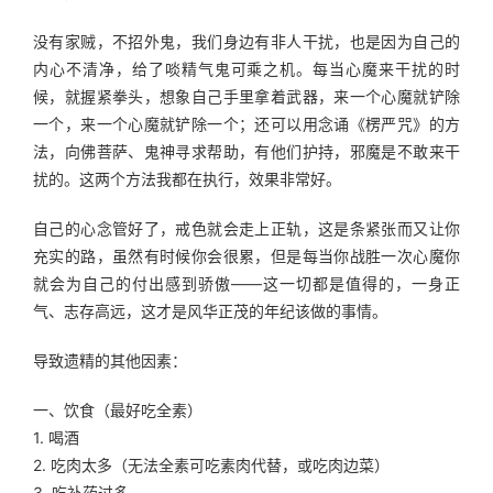
没有家贼，不招外鬼，我们身边有非人干扰，也是因为自己的
内心不清净，给了啖精气鬼可乘之机。每当心魔来干扰的时
候，就握紧拳头，想象自己手里拿着武器，来一个心魔就铲除
一个，来一个心魔就铲除一个；还可以用念诵《楞严咒》的方
法，向佛菩萨、鬼神寻求帮助，有他们护持，邪魔是不敢来干
扰的。这两个方法我都在执行，效果非常好。
自己的心念管好了，戒色就会走上正轨，这是条紧张而又让你
充实的路，虽然有时候你会很累，但是每当你战胜一次心魔你
就会为自己的付出感到骄傲——这一切都是值得的，一身正
气、志存高远，这才是风华正茂的年纪该做的事情。
导致遗精的其他因素：
一、饮食（最好吃全素）
1. 喝酒
2. 吃肉太多（无法全素可吃素肉代替，或吃肉边菜）
3. 吃补药过多