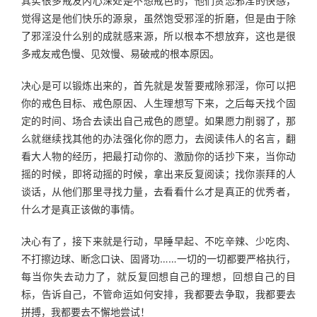
其实很多戒友内心深处是不想戒色的，他们贪恋邪淫的快感，
觉得这是他们快乐的源泉，虽然饱受邪淫的折磨，但是由于除
了邪淫没什么别的成就感来源，所以根本不想放弃，这也是很
多戒友戒色慢、见效慢、易破戒的根本原因。
决心是可以锻炼出来的，首先就是发誓要戒除邪淫，你可以把
你的戒色目标、戒色原因、人生理想写下来，之后每天找个固
定的时间、场合去读出自己戒色的愿望。如果愿力削弱了，那
么就继续找其他的办法强化你的愿力，去阅读伟人的名言，翻
看大人物的经历，把最打动你的、激励你的话抄下来，当你动
摇的时候，即将动摇的时候，拿出来反复阅读；找你崇拜的人
谈话，从他们那里寻找力量，去看看什么才是真正的优秀者，
什么才是真正该做的事情。
决心有了，接下来就是行动，早睡早起、不吃辛辣、少吃肉、
不打擦边球、断念口诀、固肾功……一切的一切都要严格执行，
每当你失去动力了，就反复回想自己的理想，回想自己的目
标，告诉自己，不管命运如何安排，我都要去争取，我都要去
拼搏，我都要去不懈地尝试！