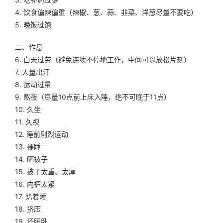
4. 饮食偏辣偏重（辣椒、葱、蒜、韭菜、洋葱尽量不要吃）
5. 晚饭过饱
二、作息
6. 白天过劳（避免连续不停地工作，中间可以放松片刻）
7. 大量出汗
8. 运动过量
9. 熬夜（尽量10点前上床入睡，绝不可晚于11点）
10. 久坐
11. 久视
12. 睡前剧烈运动
13. 裸睡
14. 晒被子
15. 被子太重、太厚
16. 内裤太紧
17. 趴着睡
18. 挤压
19. 还阳卧