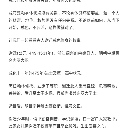
戒邪淫和年龄没有关系，年龄再大也要戒。
戒邪淫和身体状况没有关系，不论身体好坏都要戒。和一个人
的财富、地位、权势更没有任何关系。不论以前如何，从当下
开始，戒色，不邪淫，这样做就对了。
让我们一起看看古人谢迁戒色修身的故事。
谢迁(公元1449-1531年)，浙江绍兴府余姚县人，明朝中期著
名内阁大臣。
成化十一年(1475年)进士及第，高中状元。
历任翰林修撰、左庶子等职，谢迁此人秉节直谅，见事明敏，
善持论，后升至太子少保，兵部尚书兼东阁大学士。
逝世后，明世宗特赠太傅官衔，谥号文正。
谢迁少年时，读书勤奋刻苦，学识渊博，在一富户人家教书。
此家女儿见谢迁不仅博学而且举止优雅，生出爱慕之心。