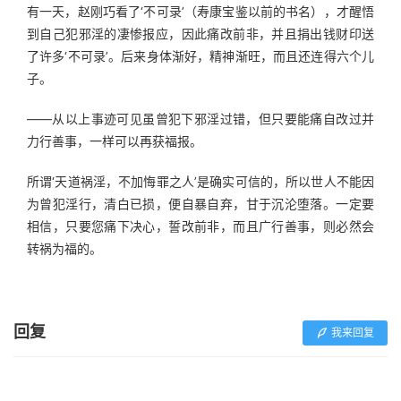
有一天，赵刚巧看了‘不可录’（寿康宝鉴以前的书名），才醒悟
到自己犯邪淫的凄惨报应，因此痛改前非，并且捐出钱财印送
了许多‘不可录’。后来身体渐好，精神渐旺，而且还连得六个儿
子。
——从以上事迹可见虽曾犯下邪淫过错，但只要能痛自改过并
力行善事，一样可以再获福报。
所谓‘天道祸淫，不加悔罪之人’是确实可信的，所以世人不能因
为曾犯淫行，清白已损，便自暴自弃，甘于沉沦堕落。一定要
相信，只要您痛下决心，誓改前非，而且广行善事，则必然会
转祸为福的。
回复
我来回复