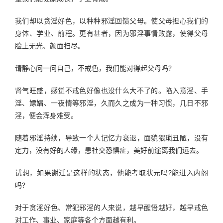
我们却以贪淫好色，以种种邪淫回馈父母。使父母担心我们的
身体、学业、前程。更有甚者，因为邪淫事情败露，使得父母
脸上无光、颜面扫尽。
请静心问一问自己，不戒色，我们能对得起父母吗?
肾气旺盛，感觉不戒色好像也没什么大不了的。陷入意淫、手
淫、嫖娼、一夜情等邪淫，久而久之成为一种习惯，几日不邪
淫，便会浑身难受。
随着邪淫持续，导致一个人记忆力衰退，面貌猥琐丑陋，没有
定力，没有好的人缘，患社交恐惧症，美好前途离我们远去。
试想，如果谢迁是这样的状态，他能考取状元吗?能进入内阁
吗?
对于贪淫好色、常犯邪淫的人来说，越早醒悟越好，越早戒色
对工作、事业、家庭等各个方面越有利。