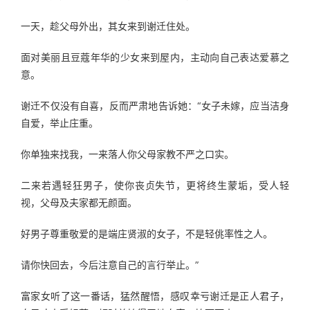
一天，趁父母外出，其女来到谢迁住处。
面对美丽且豆蔻年华的少女来到屋内，主动向自己表达爱慕之
意。
谢迁不仅没有自喜，反而严肃地告诉她：“女子未嫁，应当洁身
自爱，举止庄重。
你单独来找我，一来落人你父母家教不严之口实。
二来若遇轻狂男子，使你丧贞失节，更将终生蒙垢，受人轻
视，父母及夫家都无颜面。
好男子尊重敬爱的是端庄贤淑的女子，不是轻佻率性之人。
请你快回去，今后注意自己的言行举止。”
富家女听了这一番话，猛然醒悟，感叹幸亏谢迁是正人君子，