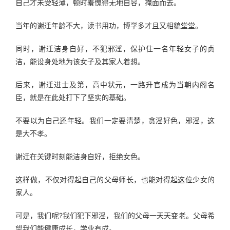
自己才未受轻薄，顿时羞愧得无地自容，掩面而去。
当年的谢迁年龄不大，读书用功，博学多才且又相貌堂堂。
同时，谢迁洁身自好，不犯邪淫，保护住一名年轻女子的贞
洁，能设身处地为该女子及其家人着想。
后来，谢迁进士及第，高中状元，一路升官成为当朝内阁名
臣，就是在此处打下了坚实的基础。
不要以为自己还年轻。我们一定要清楚，贪淫好色，邪淫，这
是大不孝。
谢迁在关键时刻能洁身自好，拒绝女色。
这样做，不仅对得起自己的父母师长，也能对得起这位少女的
家人。
可是，我们呢?我们犯下邪淫，我们的父母一天天变老。父母希
望我们能健康成长，学业有成。