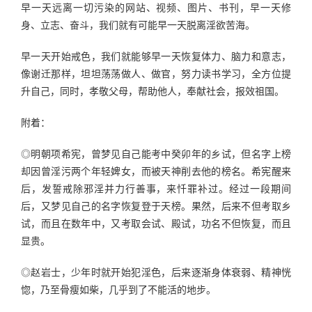
早一天远离一切污染的网站、视频、图片、书刊，早一天修
身、立志、奋斗，我们就有可能早一天脱离淫欲苦海。
早一天开始戒色，我们就能够早一天恢复体力、脑力和意志，
像谢迁那样，坦坦荡荡做人、做官，努力读书学习，全方位提
升自己，同时，孝敬父母，帮助他人，奉献社会，报效祖国。
附着：
◎明朝项希宪，曾梦见自己能考中癸卯年的乡试，但名字上榜
却因曾淫污两个年轻婢女，而被天神削去他的榜名。希宪醒来
后，发誓戒除邪淫并力行善事，来忏罪补过。经过一段期间
后，又梦见自己的名字恢复登于天榜。果然，后来不但考取乡
试，而且在数年中，又考取会试、殿试，功名不但恢复，而且
显贵。
◎赵岩士，少年时就开始犯淫色，后来逐渐身体衰弱、精神恍
惚，乃至骨瘦如柴，几乎到了不能活的地步。